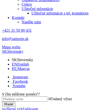
Cirkev
Užitočné informácie
Užitočné informácie s tel. kontaktom
Kontakt
Napíšte nám
+421 31 59 00 431
info@samorin.sk
Mapa webu
SK
Slovensky
SK
Slovensky
EN
English
HU
Magyar
Instagram
Facebook
Youtube
S čím môžeme pomôcť?
Hľadaný výraz
Hľadať
rozšírené vyhľadávanie