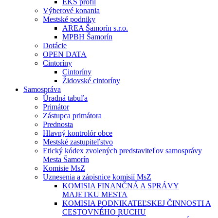
EKS profil
Výberové konania
Mestské podniky
AREA Šamorín s.r.o.
MPBH Šamorín
Dotácie
OPEN DATA
Cintoríny
Cintoríny
Židovské cintoríny
Samospráva
Úradná tabuľa
Primátor
Zástupca primátora
Prednosta
Hlavný kontrolór obce
Mestské zastupiteľstvo
Etický kódex zvolených predstaviteľov samosprávy
Mesta Šamorín
Komisie MsZ
Uznesenia a zápisnice komisií MsZ
KOMISIA FINANČNÁ A SPRÁVY
MAJETKU MESTA
KOMISIA PODNIKATEĽSKEJ ČINNOSTI A
CESTOVNÉHO RUCHU