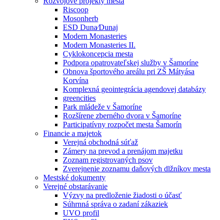
Rozvojové projekty mesta
Riscoop
Mosonherb
ESD Duna⁄Dunaj
Modern Monasteries
Modern Monasteries II.
Cyklokoncepcia mesta
Podpora opatrovateľskej služby v Šamoríne
Obnova športového areálu pri ZŠ Mátyása
Korvína
Komplexná geointegrácia agendovej databázy
greencities
Park mládeže v Šamoríne
Rozšírene zberného dvora v Šamoríne
Participatívny rozpočet mesta Šamorín
Financie a majetok
Verejná obchodná súťaž
Zámery na prevod a prenájom majetku
Zoznam registrovaných psov
Zverejnenie zoznamu daňových dlžníkov mesta
Mestské dokumenty
Verejné obstarávanie
Výzvy na predloženie žiadosti o účasť
Súhrnná správa o zadaní zákaziek
UVO profil