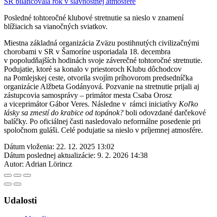
Posledné tohtoročné klubové stretnutie sa nieslo v znamení
blížiacich sa vianočných sviatkov.
Miestna základná organizácia Zväzu postihnutých civilizačnými
chorobami v SR v Šamoríne usporiadala 18. decembra
v popoludňajších hodinách svoje záverečné tohtoročné stretnutie.
Podujatie, ktoré sa konalo v priestoroch Klubu dôchodcov
na Pomlejskej ceste, otvorila svojím príhovorom predsedníčka
organizácie Alžbeta Godányová. Pozvanie na stretnutie prijali aj
zástupcovia samosprávy – primátor mesta Csaba Orosz
a viceprimátor Gábor Veres. Následne v rámci iniciatívy
Koľko
lásky sa zmestí do krabice od topánok?
boli odovzdané darčekové
balíčky. Po oficiálnej časti nasledovalo neformálne posedenie pri
spoločnom guláši. Celé podujatie sa nieslo v príjemnej atmosfére.
Dátum vloženia:
22. 12. 2025 13:02
Dátum poslednej aktualizácie:
9. 2. 2026 14:38
Autor:
Adrian Lörincz
Udalosti