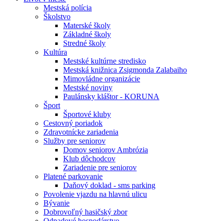
Mestská polícia
Školstvo
Materské školy
Základné školy
Stredné školy
Kultúra
Mestské kultúrne stredisko
Mestská knižnica Zsigmonda Zalabaiho
Mimovládne organizácie
Mestské noviny
Paulánsky kláštor - KORUNA
Šport
Športové kluby
Cestovný poriadok
Zdravotnícke zariadenia
Služby pre seniorov
Domov seniorov Ambrózia
Klub dôchodcov
Zariadenie pre seniorov
Platené parkovanie
Daňový doklad - sms parking
Povolenie vjazdu na hlavnú ulicu
Bývanie
Dobrovoľný hasičský zbor
Odpadové hospodárstvo