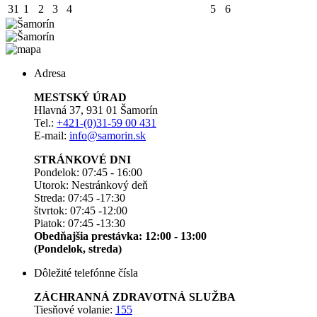
31
1
2
3
4
5
6
Adresa
MESTSKÝ ÚRAD
Hlavná 37, 931 01 Šamorín
Tel.:
+421-(0)31-59 00 431
E-mail:
info@samorin.sk
STRÁNKOVÉ DNI
Pondelok: 07:45 - 16:00
Utorok: Nestránkový deň
Streda: 07:45 -17:30
štvrtok: 07:45 -12:00
Piatok: 07:45 -13:30
Obedňajšia prestávka: 12:00 - 13:00
(Pondelok, streda)
Dôležité telefónne čísla
ZÁCHRANNÁ ZDRAVOTNÁ SLUŽBA
Tiesňové volanie:
155