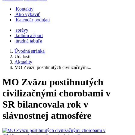
Kontakty
Ako vybaviť
Kalendár podujatí
správy
kultúra a šport
úradná tabuľa
Úvodná stránka
Udalosti
Aktuality
MO Zväzu postihnutých civilizačnými...
MO Zväzu postihnutých
civilizačnými chorobami v
SR bilancovala rok v
slávnostnej atmosfére