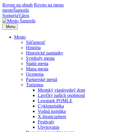
Rovno na obsah
Rovno na menu
mesto
Šamorín
Somorja
Város
Menu
Mesto
Súčasnosť
História
Historické pamiatky
Symboly mesta
Štatút mesta
Mapa mesta
Ocenenia
Partnerské mestá
Turizmus
Mestský vlastivedný dom
Lavičky našich osobností
Lesopark POMLE
Cykloturistika
Vodná turistika
X-bionicsphere
Festivaly
Ubytovanie