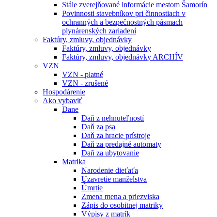
Stále zverejňované informácie mestom Šamorín
Povinnosti stavebníkov pri činnostiach v
ochranných a bezpečnostných pásmach
plynárenských zariadení
Faktúry, zmluvy, objednávky
Faktúry, zmluvy, objednávky
Faktúry, zmluvy, objednávky ARCHÍV
VZN
VZN - platné
VZN - zrušené
Hospodárenie
Ako vybaviť
Dane
Daň z nehnuteľností
Daň za psa
Daň za hracie prístroje
Daň za predajné automaty
Daň za ubytovanie
Matrika
Narodenie dieťaťa
Uzavretie manželstva
Úmrtie
Zmena mena a priezviska
Zápis do osobitnej matriky
Výpisy z matrík