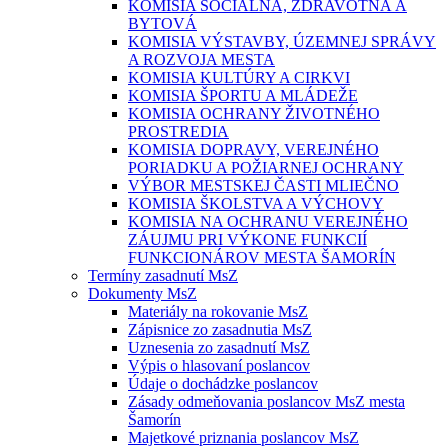
KOMISIA SOCIÁLNA, ZDRAVOTNÁ A
BYTOVÁ
KOMISIA VÝSTAVBY, ÚZEMNEJ SPRÁVY
A ROZVOJA MESTA
KOMISIA KULTÚRY A CIRKVI
KOMISIA ŠPORTU A MLÁDEŽE
KOMISIA OCHRANY ŽIVOTNÉHO
PROSTREDIA
KOMISIA DOPRAVY, VEREJNÉHO
PORIADKU A POŽIARNEJ OCHRANY
VÝBOR MESTSKEJ ČASTI MLIEČNO
KOMISIA ŠKOLSTVA A VÝCHOVY
KOMISIA NA OCHRANU VEREJNÉHO
ZÁUJMU PRI VÝKONE FUNKCIÍ
FUNKCIONÁROV MESTA ŠAMORÍN
Termíny zasadnutí MsZ
Dokumenty MsZ
Materiály na rokovanie MsZ
Zápisnice zo zasadnutia MsZ
Uznesenia zo zasadnutí MsZ
Výpis o hlasovaní poslancov
Údaje o dochádzke poslancov
Zásady odmeňovania poslancov MsZ mesta
Šamorín
Majetkové priznania poslancov MsZ