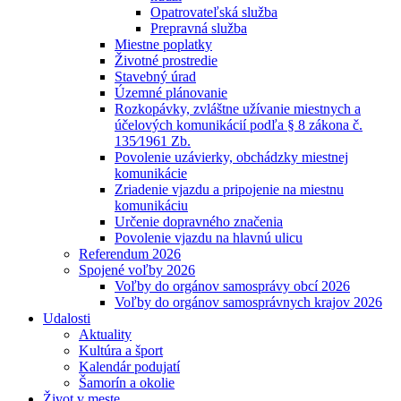
Opatrovateľská služba
Prepravná služba
Miestne poplatky
Životné prostredie
Stavebný úrad
Územné plánovanie
Rozkopávky, zvláštne užívanie miestnych a
účelových komunikácií podľa § 8 zákona č.
135⁄1961 Zb.
Povolenie uzávierky, obchádzky miestnej
komunikácie
Zriadenie vjazdu a pripojenie na miestnu
komunikáciu
Určenie dopravného značenia
Povolenie vjazdu na hlavnú ulicu
Referendum 2026
Spojené voľby 2026
Voľby do orgánov samosprávy obcí 2026
Voľby do orgánov samosprávnych krajov 2026
Udalosti
Aktuality
Kultúra a šport
Kalendár podujatí
Šamorín a okolie
Život v meste