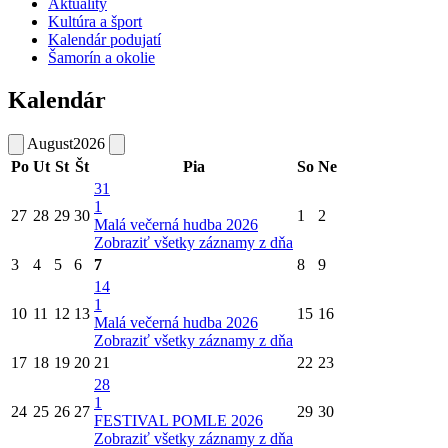
Aktuality
Kultúra a šport
Kalendár podujatí
Šamorín a okolie
Kalendár
August
2026
Po
Ut
St
Št
Pia
So
Ne
31
1
27
28
29
30
1
2
Malá večerná hudba 2026
Zobraziť všetky záznamy z dňa
3
4
5
6
7
8
9
14
1
10
11
12
13
15
16
Malá večerná hudba 2026
Zobraziť všetky záznamy z dňa
17
18
19
20
21
22
23
28
1
24
25
26
27
29
30
FESTIVAL POMLE 2026
Zobraziť všetky záznamy z dňa