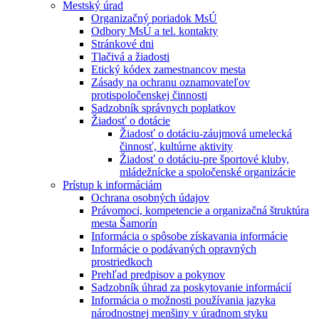
Mestský úrad
Organizačný poriadok MsÚ
Odbory MsÚ a tel. kontakty
Stránkové dni
Tlačivá a žiadosti
Etický kódex zamestnancov mesta
Zásady na ochranu oznamovateľov
protispoločenskej činnosti
Sadzobník správnych poplatkov
Žiadosť o dotácie
Žiadosť o dotáciu-záujmová umelecká
činnosť, kultúrne aktivity
Žiadosť o dotáciu-pre športové kluby,
mládežnícke a spoločenské organizácie
Prístup k informáciám
Ochrana osobných údajov
Právomoci, kompetencie a organizačná štruktúra
mesta Šamorín
Informácia o spôsobe získavania informácie
Informácie o podávaných opravných
prostriedkoch
Prehľad predpisov a pokynov
Sadzobník úhrad za poskytovanie informácií
Informácia o možnosti používania jazyka
národnostnej menšiny v úradnom styku