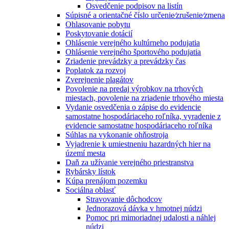
Osvedčenie podpisov na listín
Súpisné a orientačné číslo určenie⁄zrušenie⁄zmena
Ohlasovanie pobytu
Poskytovanie dotácií
Ohlásenie verejného kultúrneho podujatia
Ohlásenie verejného športového podujatia
Zriadenie prevádzky a prevádzky čas
Poplatok za rozvoj
Zverejnenie plagátov
Povolenie na predaj výrobkov na trhových
miestach, povolenie na zriadenie trhového miesta
Vydanie osvedčenia o zápise do evidencie
samostatne hospodáriaceho roľníka, vyradenie z
evidencie samostatne hospodáriaceho roľníka
Súhlas na vykonanie ohňostroja
Vyjadrenie k umiestneniu hazardných hier na
území mesta
Daň za užívanie verejného priestranstva
Rybársky lístok
Kúpa prenájom pozemku
Sociálna oblasť
Stravovanie dôchodcov
Jednorazová dávka v hmotnej núdzi
Pomoc pri mimoriadnej udalosti a náhlej
núdzi