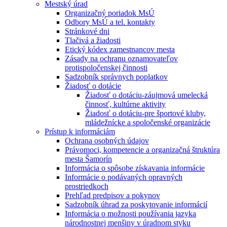
Mestský úrad
Organizačný poriadok MsÚ
Odbory MsÚ a tel. kontakty
Stránkové dni
Tlačivá a žiadosti
Etický kódex zamestnancov mesta
Zásady na ochranu oznamovateľov
protispoločenskej činnosti
Sadzobník správnych poplatkov
Žiadosť o dotácie
Žiadosť o dotáciu-záujmová umelecká
činnosť, kultúrne aktivity
Žiadosť o dotáciu-pre športové kluby,
mládežnícke a spoločenské organizácie
Prístup k informáciám
Ochrana osobných údajov
Právomoci, kompetencie a organizačná štruktúra
mesta Šamorín
Informácia o spôsobe získavania informácie
Informácie o podávaných opravných
prostriedkoch
Prehľad predpisov a pokynov
Sadzobník úhrad za poskytovanie informácií
Informácia o možnosti používania jazyka
národnostnej menšiny v úradnom styku