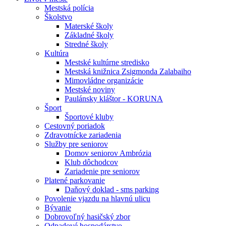
Mestská polícia
Školstvo
Materské školy
Základné školy
Stredné školy
Kultúra
Mestské kultúrne stredisko
Mestská knižnica Zsigmonda Zalabaiho
Mimovládne organizácie
Mestské noviny
Paulánsky kláštor - KORUNA
Šport
Športové kluby
Cestovný poriadok
Zdravotnícke zariadenia
Služby pre seniorov
Domov seniorov Ambrózia
Klub dôchodcov
Zariadenie pre seniorov
Platené parkovanie
Daňový doklad - sms parking
Povolenie vjazdu na hlavnú ulicu
Bývanie
Dobrovoľný hasičský zbor
Odpadové hospodárstvo