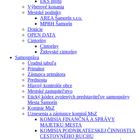
EKS profil
Výberové konania
Mestské podniky
AREA Šamorín s.r.o.
MPBH Šamorín
Dotácie
OPEN DATA
Cintoríny
Cintoríny
Židovské cintoríny
Samospráva
Úradná tabuľa
Primátor
Zástupca primátora
Prednosta
Hlavný kontrolór obce
Mestské zastupiteľstvo
Etický kódex zvolených predstaviteľov samosprávy
Mesta Šamorín
Komisie MsZ
Uznesenia a zápisnice komisií MsZ
KOMISIA FINANČNÁ A SPRÁVY
MAJETKU MESTA
KOMISIA PODNIKATEĽSKEJ ČINNOSTI A
CESTOVNÉHO RUCHU