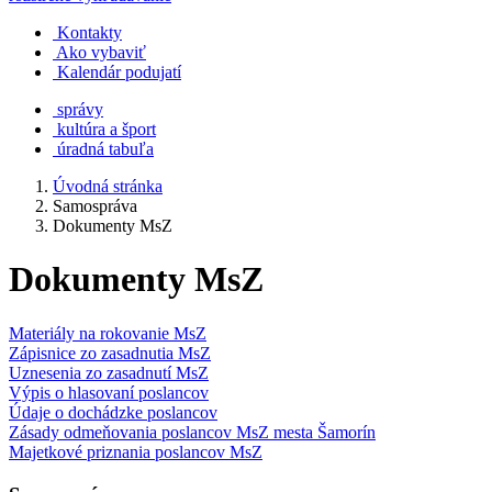
Kontakty
Ako vybaviť
Kalendár podujatí
správy
kultúra a šport
úradná tabuľa
Úvodná stránka
Samospráva
Dokumenty MsZ
Dokumenty MsZ
Materiály na rokovanie MsZ
Zápisnice zo zasadnutia MsZ
Uznesenia zo zasadnutí MsZ
Výpis o hlasovaní poslancov
Údaje o dochádzke poslancov
Zásady odmeňovania poslancov MsZ mesta Šamorín
Majetkové priznania poslancov MsZ