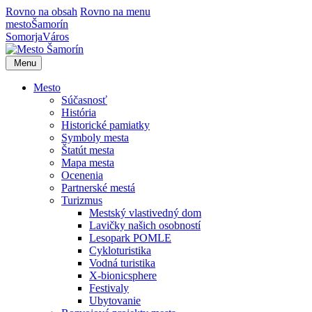
Rovno na obsah
Rovno na menu
mesto
Šamorín
Somorja
Város
Menu
Mesto
Súčasnosť
História
Historické pamiatky
Symboly mesta
Štatút mesta
Mapa mesta
Ocenenia
Partnerské mestá
Turizmus
Mestský vlastivedný dom
Lavičky našich osobností
Lesopark POMLE
Cykloturistika
Vodná turistika
X-bionicsphere
Festivaly
Ubytovanie