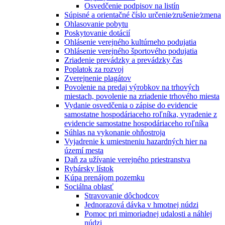
Osvedčenie podpisov na listín
Súpisné a orientačné číslo určenie⁄zrušenie⁄zmena
Ohlasovanie pobytu
Poskytovanie dotácií
Ohlásenie verejného kultúrneho podujatia
Ohlásenie verejného športového podujatia
Zriadenie prevádzky a prevádzky čas
Poplatok za rozvoj
Zverejnenie plagátov
Povolenie na predaj výrobkov na trhových
miestach, povolenie na zriadenie trhového miesta
Vydanie osvedčenia o zápise do evidencie
samostatne hospodáriaceho roľníka, vyradenie z
evidencie samostatne hospodáriaceho roľníka
Súhlas na vykonanie ohňostroja
Vyjadrenie k umiestneniu hazardných hier na
území mesta
Daň za užívanie verejného priestranstva
Rybársky lístok
Kúpa prenájom pozemku
Sociálna oblasť
Stravovanie dôchodcov
Jednorazová dávka v hmotnej núdzi
Pomoc pri mimoriadnej udalosti a náhlej
núdzi