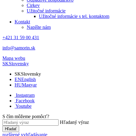
Cirkev
Užitočné informácie
Užitočné informácie s tel. kontaktom
Kontakt
Napíšte nám
+421 31 59 00 431
info@samorin.sk
Mapa webu
SK
Slovensky
SK
Slovensky
EN
English
HU
Magyar
Instagram
Facebook
Youtube
S čím môžeme pomôcť?
Hľadaný výraz
Hľadať
rozšírené vyhľadávanie