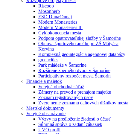
Rozvojové projekty mesta
Riscoop
Mosonherb
ESD Duna⁄Dunaj
Modern Monasteries
Modern Monasteries II.
Cyklokoncepcia mesta
Podpora opatrovateľskej služby v Šamoríne
Obnova športového areálu pri ZŠ Mátyása
Korvína
Komplexná geointegrácia agendovej databázy
greencities
Park mládeže v Šamoríne
Rozšírene zberného dvora v Šamoríne
Participatívny rozpočet mesta Šamorín
Financie a majetok
Verejná obchodná súťaž
Zámery na prevod a prenájom majetku
Zoznam registrovaných psov
Zverejnenie zoznamu daňových dlžníkov mesta
Mestské dokumenty
Verejné obstarávanie
Výzvy na predloženie žiadosti o účasť
Súhrnná správa o zadaní zákaziek
UVO profil