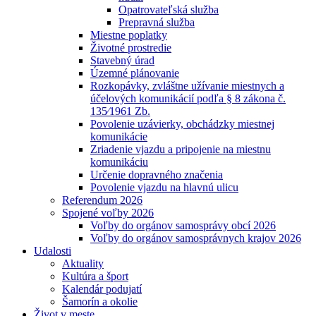
Opatrovateľská služba
Prepravná služba
Miestne poplatky
Životné prostredie
Stavebný úrad
Územné plánovanie
Rozkopávky, zvláštne užívanie miestnych a
účelových komunikácií podľa § 8 zákona č.
135⁄1961 Zb.
Povolenie uzávierky, obchádzky miestnej
komunikácie
Zriadenie vjazdu a pripojenie na miestnu
komunikáciu
Určenie dopravného značenia
Povolenie vjazdu na hlavnú ulicu
Referendum 2026
Spojené voľby 2026
Voľby do orgánov samosprávy obcí 2026
Voľby do orgánov samosprávnych krajov 2026
Udalosti
Aktuality
Kultúra a šport
Kalendár podujatí
Šamorín a okolie
Život v meste