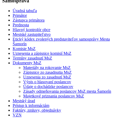
Samospráva
Úradná tabuľa
Primátor
Zástupca primátora
Prednosta
Hlavný kontrolór obce
Mestské zastupiteľstvo
Etický kódex zvolených predstaviteľov samosprávy Mesta
Šamorín
Komisie MsZ
Uznesenia a zápisnice komisií MsZ
Termíny zasadnutí MsZ
Dokumenty MsZ
Materiály na rokovanie MsZ
Zápisnice zo zasadnutia MsZ
Uznesenia zo zasadnutí MsZ
Výpis o hlasovaní poslancov
Údaje o dochádzke poslancov
Zásady odmeňovania poslancov MsZ mesta Šamorín
Majetkové priznania poslancov MsZ
Mestský úrad
Prístup k informáciám
Faktúry, zmluvy, objednávky
VZN