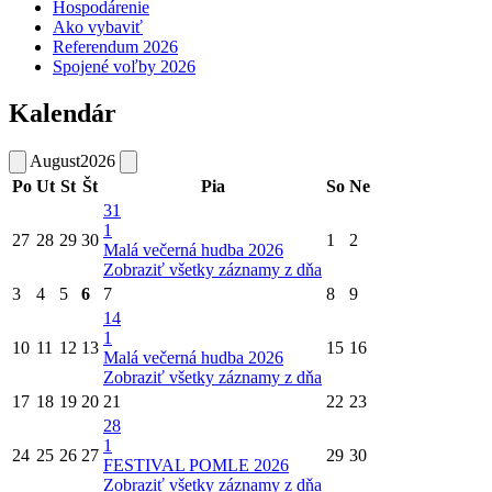
Hospodárenie
Ako vybaviť
Referendum 2026
Spojené voľby 2026
Kalendár
August
2026
Po
Ut
St
Št
Pia
So
Ne
31
1
27
28
29
30
1
2
Malá večerná hudba 2026
Zobraziť všetky záznamy z dňa
3
4
5
6
7
8
9
14
1
10
11
12
13
15
16
Malá večerná hudba 2026
Zobraziť všetky záznamy z dňa
17
18
19
20
21
22
23
28
1
24
25
26
27
29
30
FESTIVAL POMLE 2026
Zobraziť všetky záznamy z dňa