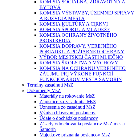
KOMISIA SOCIÁLNA, ZDRAVOTNÁ A
BYTOVÁ
KOMISIA VÝSTAVBY, ÚZEMNEJ SPRÁVY
A ROZVOJA MESTA
KOMISIA KULTÚRY A CIRKVI
KOMISIA ŠPORTU A MLÁDEŽE
KOMISIA OCHRANY ŽIVOTNÉHO
PROSTREDIA
KOMISIA DOPRAVY, VEREJNÉHO
PORIADKU A POŽIARNEJ OCHRANY
VÝBOR MESTSKEJ ČASTI MLIEČNO
KOMISIA ŠKOLSTVA A VÝCHOVY
KOMISIA NA OCHRANU VEREJNÉHO
ZÁUJMU PRI VÝKONE FUNKCIÍ
FUNKCIONÁROV MESTA ŠAMORÍN
Termíny zasadnutí MsZ
Dokumenty MsZ
Materiály na rokovanie MsZ
Zápisnice zo zasadnutia MsZ
Uznesenia zo zasadnutí MsZ
Výpis o hlasovaní poslancov
Údaje o dochádzke poslancov
Zásady odmeňovania poslancov MsZ mesta
Šamorín
Majetkové priznania poslancov MsZ