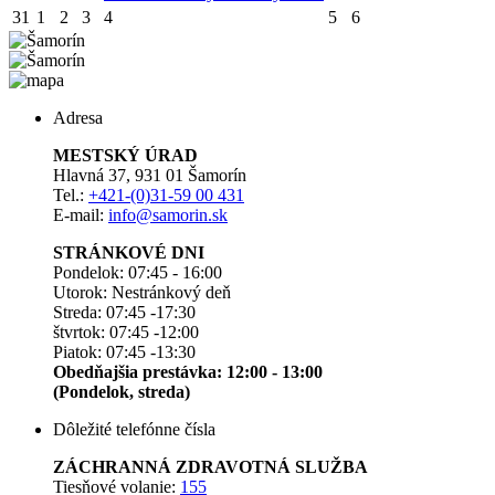
31
1
2
3
4
5
6
Adresa
MESTSKÝ ÚRAD
Hlavná 37, 931 01 Šamorín
Tel.:
+421-(0)31-59 00 431
E-mail:
info@samorin.sk
STRÁNKOVÉ DNI
Pondelok: 07:45 - 16:00
Utorok: Nestránkový deň
Streda: 07:45 -17:30
štvrtok: 07:45 -12:00
Piatok: 07:45 -13:30
Obedňajšia prestávka: 12:00 - 13:00
(Pondelok, streda)
Dôležité telefónne čísla
ZÁCHRANNÁ ZDRAVOTNÁ SLUŽBA
Tiesňové volanie:
155