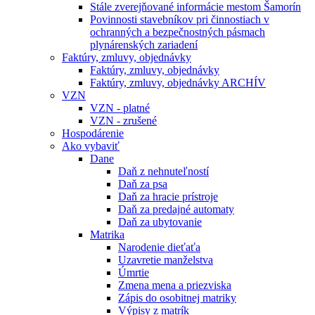
Stále zverejňované informácie mestom Šamorín
Povinnosti stavebníkov pri činnostiach v
ochranných a bezpečnostných pásmach
plynárenských zariadení
Faktúry, zmluvy, objednávky
Faktúry, zmluvy, objednávky
Faktúry, zmluvy, objednávky ARCHÍV
VZN
VZN - platné
VZN - zrušené
Hospodárenie
Ako vybaviť
Dane
Daň z nehnuteľností
Daň za psa
Daň za hracie prístroje
Daň za predajné automaty
Daň za ubytovanie
Matrika
Narodenie dieťaťa
Uzavretie manželstva
Úmrtie
Zmena mena a priezviska
Zápis do osobitnej matriky
Výpisy z matrík