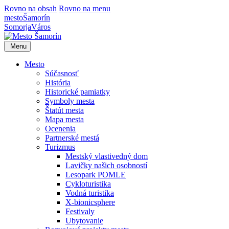
Rovno na obsah
Rovno na menu
mesto
Šamorín
Somorja
Város
Menu
Mesto
Súčasnosť
História
Historické pamiatky
Symboly mesta
Štatút mesta
Mapa mesta
Ocenenia
Partnerské mestá
Turizmus
Mestský vlastivedný dom
Lavičky našich osobností
Lesopark POMLE
Cykloturistika
Vodná turistika
X-bionicsphere
Festivaly
Ubytovanie