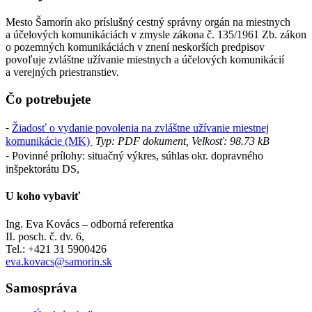
Mesto Šamorín ako príslušný cestný správny orgán na miestnych
a účelových komunikáciách v zmysle zákona č. 135/1961 Zb. zákon
o pozemných komunikáciách v znení neskorších predpisov
povoľuje zvláštne užívanie miestnych a účelových komunikácií
a verejných priestranstiev.
Čo potrebujete
⁃
Žiadosť o vydanie povolenia na zvláštne užívanie miestnej
komunikácie (MK)
Typ: PDF dokument, Velkosť: 98.73 kB
⁃ Povinné prílohy: situačný výkres, súhlas okr. dopravného
inšpektorátu DS,
U koho vybaviť
Ing. Eva Kovács – odborná referentka
II. posch. č. dv. 6,
Tel.: +421 31 5900426
eva.kovacs@samorin.sk
Samospráva