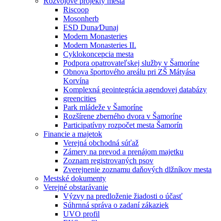
Rozvojové projekty mesta
Riscoop
Mosonherb
ESD Duna⁄Dunaj
Modern Monasteries
Modern Monasteries II.
Cyklokoncepcia mesta
Podpora opatrovateľskej služby v Šamoríne
Obnova športového areálu pri ZŠ Mátyása
Korvína
Komplexná geointegrácia agendovej databázy
greencities
Park mládeže v Šamoríne
Rozšírene zberného dvora v Šamoríne
Participatívny rozpočet mesta Šamorín
Financie a majetok
Verejná obchodná súťaž
Zámery na prevod a prenájom majetku
Zoznam registrovaných psov
Zverejnenie zoznamu daňových dlžníkov mesta
Mestské dokumenty
Verejné obstarávanie
Výzvy na predloženie žiadosti o účasť
Súhrnná správa o zadaní zákaziek
UVO profil