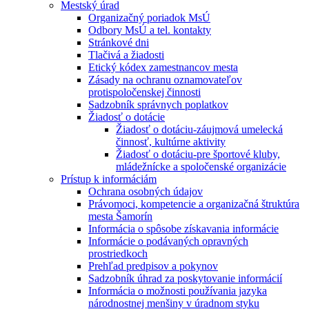
Mestský úrad
Organizačný poriadok MsÚ
Odbory MsÚ a tel. kontakty
Stránkové dni
Tlačivá a žiadosti
Etický kódex zamestnancov mesta
Zásady na ochranu oznamovateľov
protispoločenskej činnosti
Sadzobník správnych poplatkov
Žiadosť o dotácie
Žiadosť o dotáciu-záujmová umelecká
činnosť, kultúrne aktivity
Žiadosť o dotáciu-pre športové kluby,
mládežnícke a spoločenské organizácie
Prístup k informáciám
Ochrana osobných údajov
Právomoci, kompetencie a organizačná štruktúra
mesta Šamorín
Informácia o spôsobe získavania informácie
Informácie o podávaných opravných
prostriedkoch
Prehľad predpisov a pokynov
Sadzobník úhrad za poskytovanie informácií
Informácia o možnosti používania jazyka
národnostnej menšiny v úradnom styku