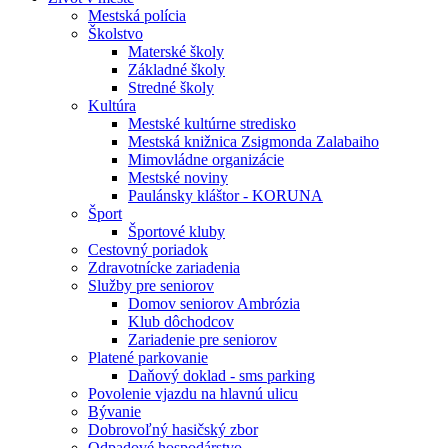
Mestská polícia
Školstvo
Materské školy
Základné školy
Stredné školy
Kultúra
Mestské kultúrne stredisko
Mestská knižnica Zsigmonda Zalabaiho
Mimovládne organizácie
Mestské noviny
Paulánsky kláštor - KORUNA
Šport
Športové kluby
Cestovný poriadok
Zdravotnícke zariadenia
Služby pre seniorov
Domov seniorov Ambrózia
Klub dôchodcov
Zariadenie pre seniorov
Platené parkovanie
Daňový doklad - sms parking
Povolenie vjazdu na hlavnú ulicu
Bývanie
Dobrovoľný hasičský zbor
Odpadové hospodárstvo