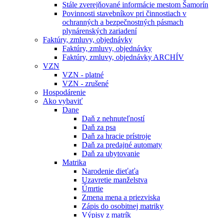
Stále zverejňované informácie mestom Šamorín
Povinnosti stavebníkov pri činnostiach v
ochranných a bezpečnostných pásmach
plynárenských zariadení
Faktúry, zmluvy, objednávky
Faktúry, zmluvy, objednávky
Faktúry, zmluvy, objednávky ARCHÍV
VZN
VZN - platné
VZN - zrušené
Hospodárenie
Ako vybaviť
Dane
Daň z nehnuteľností
Daň za psa
Daň za hracie prístroje
Daň za predajné automaty
Daň za ubytovanie
Matrika
Narodenie dieťaťa
Uzavretie manželstva
Úmrtie
Zmena mena a priezviska
Zápis do osobitnej matriky
Výpisy z matrík