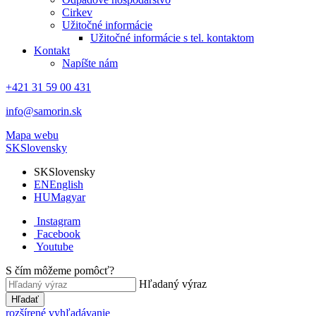
Cirkev
Užitočné informácie
Užitočné informácie s tel. kontaktom
Kontakt
Napíšte nám
+421 31 59 00 431
info@samorin.sk
Mapa webu
SK
Slovensky
SK
Slovensky
EN
English
HU
Magyar
Instagram
Facebook
Youtube
S čím môžeme pomôcť?
Hľadaný výraz
Hľadať
rozšírené vyhľadávanie