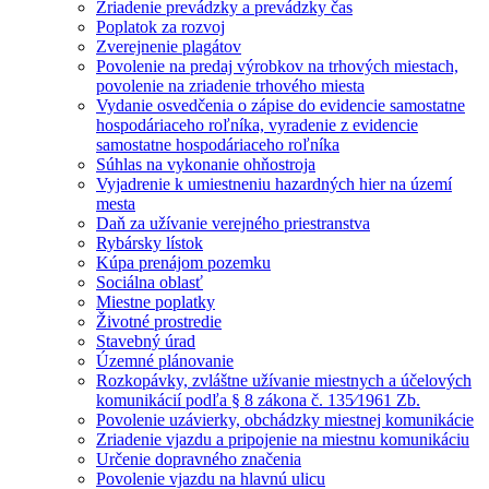
Zriadenie prevádzky a prevádzky čas
Poplatok za rozvoj
Zverejnenie plagátov
Povolenie na predaj výrobkov na trhových miestach,
povolenie na zriadenie trhového miesta
Vydanie osvedčenia o zápise do evidencie samostatne
hospodáriaceho roľníka, vyradenie z evidencie
samostatne hospodáriaceho roľníka
Súhlas na vykonanie ohňostroja
Vyjadrenie k umiestneniu hazardných hier na území
mesta
Daň za užívanie verejného priestranstva
Rybársky lístok
Kúpa prenájom pozemku
Sociálna oblasť
Miestne poplatky
Životné prostredie
Stavebný úrad
Územné plánovanie
Rozkopávky, zvláštne užívanie miestnych a účelových
komunikácií podľa § 8 zákona č. 135⁄1961 Zb.
Povolenie uzávierky, obchádzky miestnej komunikácie
Zriadenie vjazdu a pripojenie na miestnu komunikáciu
Určenie dopravného značenia
Povolenie vjazdu na hlavnú ulicu