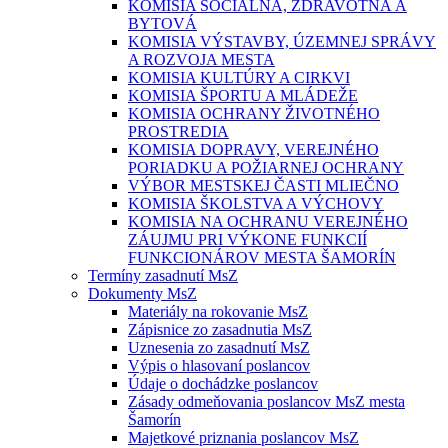
KOMISIA SOCIÁLNA, ZDRAVOTNÁ A
BYTOVÁ
KOMISIA VÝSTAVBY, ÚZEMNEJ SPRÁVY
A ROZVOJA MESTA
KOMISIA KULTÚRY A CIRKVI
KOMISIA ŠPORTU A MLÁDEŽE
KOMISIA OCHRANY ŽIVOTNÉHO
PROSTREDIA
KOMISIA DOPRAVY, VEREJNÉHO
PORIADKU A POŽIARNEJ OCHRANY
VÝBOR MESTSKEJ ČASTI MLIEČNO
KOMISIA ŠKOLSTVA A VÝCHOVY
KOMISIA NA OCHRANU VEREJNÉHO
ZÁUJMU PRI VÝKONE FUNKCIÍ
FUNKCIONÁROV MESTA ŠAMORÍN
Termíny zasadnutí MsZ
Dokumenty MsZ
Materiály na rokovanie MsZ
Zápisnice zo zasadnutia MsZ
Uznesenia zo zasadnutí MsZ
Výpis o hlasovaní poslancov
Údaje o dochádzke poslancov
Zásady odmeňovania poslancov MsZ mesta
Šamorín
Majetkové priznania poslancov MsZ