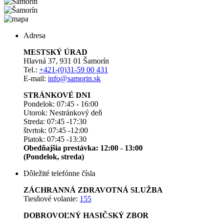
Adresa
MESTSKÝ ÚRAD
Hlavná 37, 931 01 Šamorín
Tel.:
+421-(0)31-59 00 431
E-mail:
info@samorin.sk
STRÁNKOVÉ DNI
Pondelok: 07:45 - 16:00
Utorok: Nestránkový deň
Streda: 07:45 -17:30
štvrtok: 07:45 -12:00
Piatok: 07:45 -13:30
Obedňajšia prestávka: 12:00 - 13:00
(Pondelok, streda)
Dôležité telefónne čísla
ZÁCHRANNÁ ZDRAVOTNÁ SLUŽBA
Tiesňové volanie:
155
DOBROVOĽNÝ HASIČSKÝ ZBOR