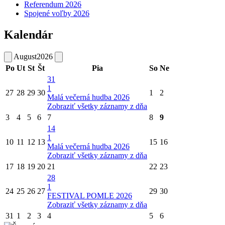
Referendum 2026
Spojené voľby 2026
Kalendár
August
2026
Po
Ut
St
Št
Pia
So
Ne
31
1
27
28
29
30
1
2
Malá večerná hudba 2026
Zobraziť všetky záznamy z dňa
3
4
5
6
7
8
9
14
1
10
11
12
13
15
16
Malá večerná hudba 2026
Zobraziť všetky záznamy z dňa
17
18
19
20
21
22
23
28
1
24
25
26
27
29
30
FESTIVAL POMLE 2026
Zobraziť všetky záznamy z dňa
31
1
2
3
4
5
6