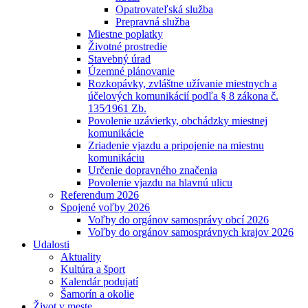
Opatrovateľská služba
Prepravná služba
Miestne poplatky
Životné prostredie
Stavebný úrad
Územné plánovanie
Rozkopávky, zvláštne užívanie miestnych a
účelových komunikácií podľa § 8 zákona č.
135⁄1961 Zb.
Povolenie uzávierky, obchádzky miestnej
komunikácie
Zriadenie vjazdu a pripojenie na miestnu
komunikáciu
Určenie dopravného značenia
Povolenie vjazdu na hlavnú ulicu
Referendum 2026
Spojené voľby 2026
Voľby do orgánov samosprávy obcí 2026
Voľby do orgánov samosprávnych krajov 2026
Udalosti
Aktuality
Kultúra a šport
Kalendár podujatí
Šamorín a okolie
Život v meste