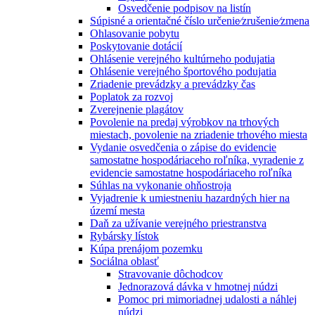
Osvedčenie podpisov na listín
Súpisné a orientačné číslo určenie⁄zrušenie⁄zmena
Ohlasovanie pobytu
Poskytovanie dotácií
Ohlásenie verejného kultúrneho podujatia
Ohlásenie verejného športového podujatia
Zriadenie prevádzky a prevádzky čas
Poplatok za rozvoj
Zverejnenie plagátov
Povolenie na predaj výrobkov na trhových
miestach, povolenie na zriadenie trhového miesta
Vydanie osvedčenia o zápise do evidencie
samostatne hospodáriaceho roľníka, vyradenie z
evidencie samostatne hospodáriaceho roľníka
Súhlas na vykonanie ohňostroja
Vyjadrenie k umiestneniu hazardných hier na
území mesta
Daň za užívanie verejného priestranstva
Rybársky lístok
Kúpa prenájom pozemku
Sociálna oblasť
Stravovanie dôchodcov
Jednorazová dávka v hmotnej núdzi
Pomoc pri mimoriadnej udalosti a náhlej
núdzi