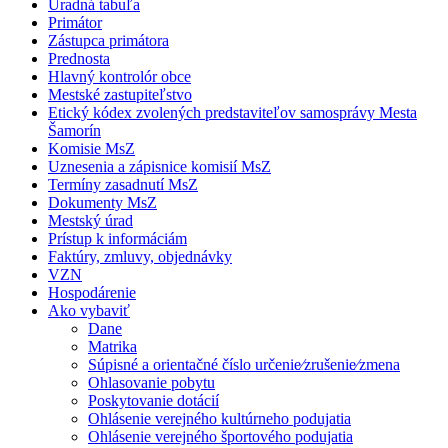
Úradná tabuľa
Primátor
Zástupca primátora
Prednosta
Hlavný kontrolór obce
Mestské zastupiteľstvo
Etický kódex zvolených predstaviteľov samosprávy Mesta
Šamorín
Komisie MsZ
Uznesenia a zápisnice komisií MsZ
Termíny zasadnutí MsZ
Dokumenty MsZ
Mestský úrad
Prístup k informáciám
Faktúry, zmluvy, objednávky
VZN
Hospodárenie
Ako vybaviť
Dane
Matrika
Súpisné a orientačné číslo určenie⁄zrušenie⁄zmena
Ohlasovanie pobytu
Poskytovanie dotácií
Ohlásenie verejného kultúrneho podujatia
Ohlásenie verejného športového podujatia