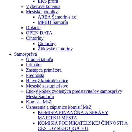
EKS profil
Výberové konania
Mestské podniky
AREA Šamorín s.r.o.
MPBH Šamorín
Dotácie
OPEN DATA
Cintoríny
Cintoríny
Židovské cintoríny
Samospráva
Úradná tabuľa
Primátor
Zástupca primátora
Prednosta
Hlavný kontrolór obce
Mestské zastupiteľstvo
Etický kódex zvolených predstaviteľov samosprávy
Mesta Šamorín
Komisie MsZ
Uznesenia a zápisnice komisií MsZ
KOMISIA FINANČNÁ A SPRÁVY
MAJETKU MESTA
KOMISIA PODNIKATEĽSKEJ ČINNOSTI A
CESTOVNÉHO RUCHU