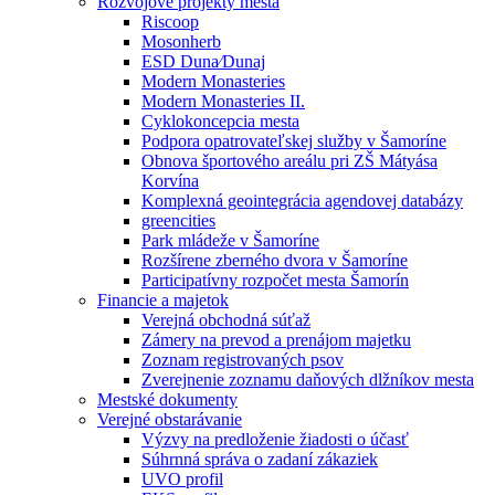
Rozvojové projekty mesta
Riscoop
Mosonherb
ESD Duna⁄Dunaj
Modern Monasteries
Modern Monasteries II.
Cyklokoncepcia mesta
Podpora opatrovateľskej služby v Šamoríne
Obnova športového areálu pri ZŠ Mátyása
Korvína
Komplexná geointegrácia agendovej databázy
greencities
Park mládeže v Šamoríne
Rozšírene zberného dvora v Šamoríne
Participatívny rozpočet mesta Šamorín
Financie a majetok
Verejná obchodná súťaž
Zámery na prevod a prenájom majetku
Zoznam registrovaných psov
Zverejnenie zoznamu daňových dlžníkov mesta
Mestské dokumenty
Verejné obstarávanie
Výzvy na predloženie žiadosti o účasť
Súhrnná správa o zadaní zákaziek
UVO profil