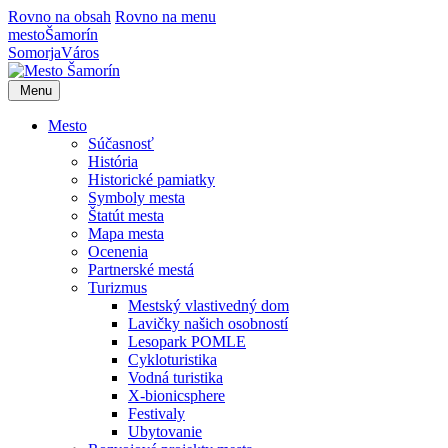
Rovno na obsah
Rovno na menu
mesto
Šamorín
Somorja
Város
Menu
Mesto
Súčasnosť
História
Historické pamiatky
Symboly mesta
Štatút mesta
Mapa mesta
Ocenenia
Partnerské mestá
Turizmus
Mestský vlastivedný dom
Lavičky našich osobností
Lesopark POMLE
Cykloturistika
Vodná turistika
X-bionicsphere
Festivaly
Ubytovanie