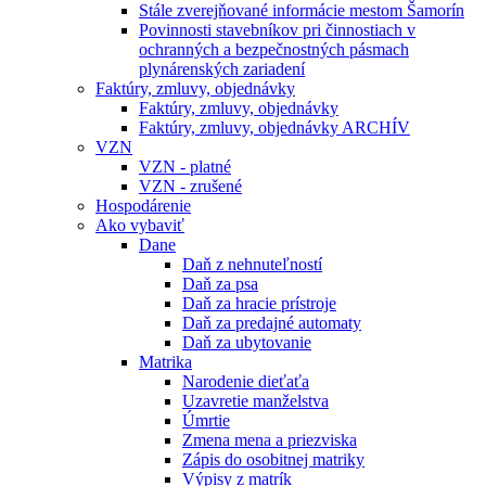
Stále zverejňované informácie mestom Šamorín
Povinnosti stavebníkov pri činnostiach v
ochranných a bezpečnostných pásmach
plynárenských zariadení
Faktúry, zmluvy, objednávky
Faktúry, zmluvy, objednávky
Faktúry, zmluvy, objednávky ARCHÍV
VZN
VZN - platné
VZN - zrušené
Hospodárenie
Ako vybaviť
Dane
Daň z nehnuteľností
Daň za psa
Daň za hracie prístroje
Daň za predajné automaty
Daň za ubytovanie
Matrika
Narodenie dieťaťa
Uzavretie manželstva
Úmrtie
Zmena mena a priezviska
Zápis do osobitnej matriky
Výpisy z matrík