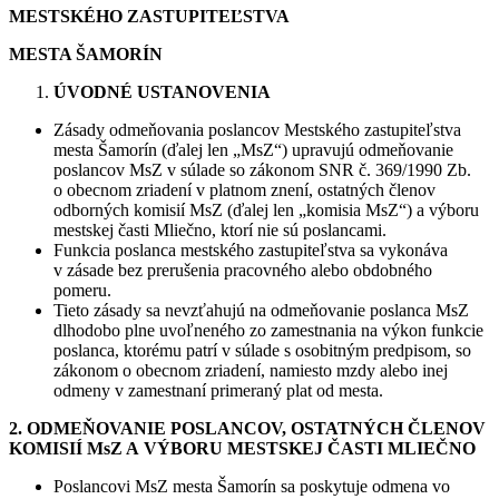
MESTSKÉHO ZASTUPITEĽSTVA
MESTA ŠAMORÍN
ÚVODNÉ USTANOVENIA
Zásady odmeňovania poslancov Mestského zastupiteľstva
mesta Šamorín (ďalej len „MsZ“) upravujú odmeňovanie
poslancov MsZ v súlade so zákonom SNR č. 369/1990 Zb.
o obecnom zriadení v platnom znení, ostatných členov
odborných komisií MsZ (ďalej len „komisia MsZ“) a výboru
mestskej časti Mliečno, ktorí nie sú poslancami.
Funkcia poslanca mestského zastupiteľstva sa vykonáva
v zásade bez prerušenia pracovného alebo obdobného
pomeru.
Tieto zásady sa nevzťahujú na odmeňovanie poslanca MsZ
dlhodobo plne uvoľneného zo zamestnania na výkon funkcie
poslanca, ktorému patrí v súlade s osobitným predpisom, so
zákonom o obecnom zriadení, namiesto mzdy alebo inej
odmeny v zamestnaní primeraný plat od mesta.
2. ODMEŇOVANIE POSLANCOV, OSTATNÝCH ČLENOV
KOMISIÍ MsZ A VÝBORU MESTSKEJ ČASTI MLIEČNO
Poslancovi MsZ mesta Šamorín sa poskytuje odmena vo