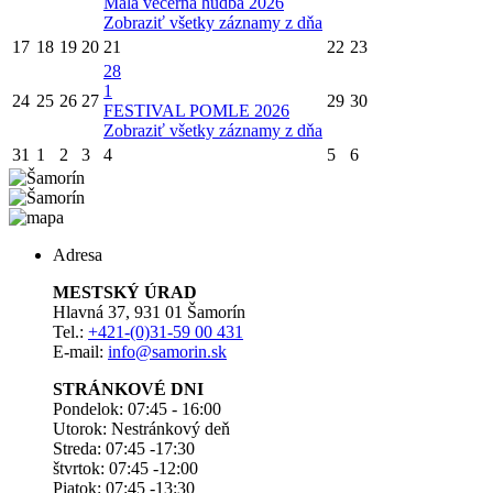
Malá večerná hudba 2026
Zobraziť všetky záznamy z dňa
17
18
19
20
21
22
23
28
1
24
25
26
27
29
30
FESTIVAL POMLE 2026
Zobraziť všetky záznamy z dňa
31
1
2
3
4
5
6
Adresa
MESTSKÝ ÚRAD
Hlavná 37, 931 01 Šamorín
Tel.:
+421-(0)31-59 00 431
E-mail:
info@samorin.sk
STRÁNKOVÉ DNI
Pondelok: 07:45 - 16:00
Utorok: Nestránkový deň
Streda: 07:45 -17:30
štvrtok: 07:45 -12:00
Piatok: 07:45 -13:30