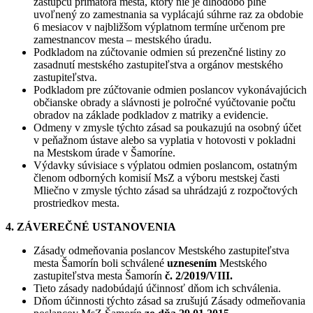
zástupcu primátora mesta, ktorý nie je dlhodobo plne
uvoľnený zo zamestnania sa vyplácajú súhrne raz za obdobie
6 mesiacov v najbližšom výplatnom termíne určenom pre
zamestnancov mesta – mestského úradu.
Podkladom na zúčtovanie odmien sú prezenčné listiny zo
zasadnutí mestského zastupiteľstva a orgánov mestského
zastupiteľstva.
Podkladom pre zúčtovanie odmien poslancov vykonávajúcich
občianske obrady a slávnosti je polročné vyúčtovanie počtu
obradov na základe podkladov z matriky a evidencie.
Odmeny v zmysle týchto zásad sa poukazujú na osobný účet
v peňažnom ústave alebo sa vyplatia v hotovosti v pokladni
na Mestskom úrade v Šamoríne.
Výdavky súvisiace s výplatou odmien poslancom, ostatným
členom odborných komisií MsZ a výboru mestskej časti
Mliečno v zmysle týchto zásad sa uhrádzajú z rozpočtových
prostriedkov mesta.
4. ZÁVEREČNÉ USTANOVENIA
Zásady odmeňovania poslancov Mestského zastupiteľstva
mesta Šamorín boli schválené
uznesením
Mestského
zastupiteľstva mesta Šamorín
č. 2/2019/VIII.
Tieto zásady nadobúdajú účinnosť dňom ich schválenia.
Dňom účinnosti týchto zásad sa zrušujú Zásady odmeňovania