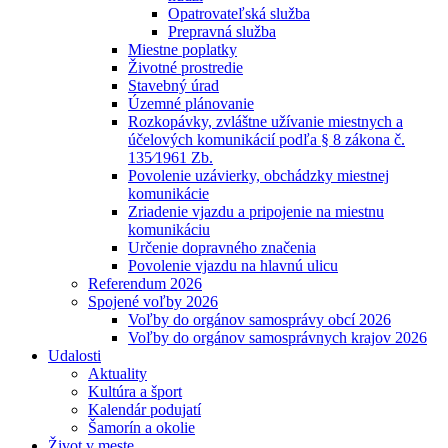
Opatrovateľská služba
Prepravná služba
Miestne poplatky
Životné prostredie
Stavebný úrad
Územné plánovanie
Rozkopávky, zvláštne užívanie miestnych a
účelových komunikácií podľa § 8 zákona č.
135⁄1961 Zb.
Povolenie uzávierky, obchádzky miestnej
komunikácie
Zriadenie vjazdu a pripojenie na miestnu
komunikáciu
Určenie dopravného značenia
Povolenie vjazdu na hlavnú ulicu
Referendum 2026
Spojené voľby 2026
Voľby do orgánov samosprávy obcí 2026
Voľby do orgánov samosprávnych krajov 2026
Udalosti
Aktuality
Kultúra a šport
Kalendár podujatí
Šamorín a okolie
Život v meste