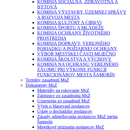
KOMISIA SOCIÁLNA, ZDRAVOTNÁ A
BYTOVÁ
KOMISIA VÝSTAVBY, ÚZEMNEJ SPRÁVY
A ROZVOJA MESTA
KOMISIA KULTÚRY A CIRKVI
KOMISIA ŠPORTU A MLÁDEŽE
KOMISIA OCHRANY ŽIVOTNÉHO
PROSTREDIA
KOMISIA DOPRAVY, VEREJNÉHO
PORIADKU A POŽIARNEJ OCHRANY
VÝBOR MESTSKEJ ČASTI MLIEČNO
KOMISIA ŠKOLSTVA A VÝCHOVY
KOMISIA NA OCHRANU VEREJNÉHO
ZÁUJMU PRI VÝKONE FUNKCIÍ
FUNKCIONÁROV MESTA ŠAMORÍN
Termíny zasadnutí MsZ
Dokumenty MsZ
Materiály na rokovanie MsZ
Zápisnice zo zasadnutia MsZ
Uznesenia zo zasadnutí MsZ
Výpis o hlasovaní poslancov
Údaje o dochádzke poslancov
Zásady odmeňovania poslancov MsZ mesta
Šamorín
Majetkové priznania poslancov MsZ