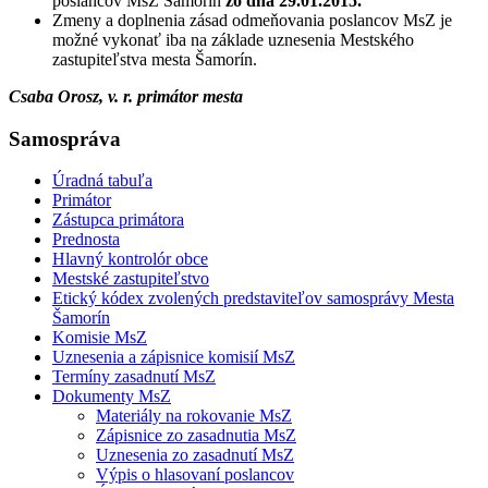
poslancov MsZ Šamorín
zo dňa 29.01.2015.
Zmeny a doplnenia zásad odmeňovania poslancov MsZ je
možné vykonať iba na základe uznesenia Mestského
zastupiteľstva mesta Šamorín.
Csaba Orosz, v. r. primátor mesta
Samospráva
Úradná tabuľa
Primátor
Zástupca primátora
Prednosta
Hlavný kontrolór obce
Mestské zastupiteľstvo
Etický kódex zvolených predstaviteľov samosprávy Mesta
Šamorín
Komisie MsZ
Uznesenia a zápisnice komisií MsZ
Termíny zasadnutí MsZ
Dokumenty MsZ
Materiály na rokovanie MsZ
Zápisnice zo zasadnutia MsZ
Uznesenia zo zasadnutí MsZ
Výpis o hlasovaní poslancov