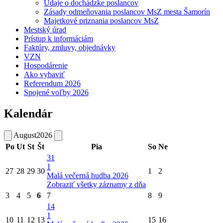
Údaje o dochádzke poslancov
Zásady odmeňovania poslancov MsZ mesta Šamorín
Majetkové priznania poslancov MsZ
Mestský úrad
Prístup k informáciám
Faktúry, zmluvy, objednávky
VZN
Hospodárenie
Ako vybaviť
Referendum 2026
Spojené voľby 2026
Kalendár
August
2026
Po
Ut
St
Št
Pia
So
Ne
31
1
27
28
29
30
1
2
Malá večerná hudba 2026
Zobraziť všetky záznamy z dňa
3
4
5
6
7
8
9
14
1
10
11
12
13
15
16