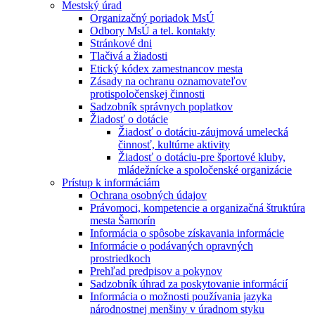
Mestský úrad
Organizačný poriadok MsÚ
Odbory MsÚ a tel. kontakty
Stránkové dni
Tlačivá a žiadosti
Etický kódex zamestnancov mesta
Zásady na ochranu oznamovateľov
protispoločenskej činnosti
Sadzobník správnych poplatkov
Žiadosť o dotácie
Žiadosť o dotáciu-záujmová umelecká
činnosť, kultúrne aktivity
Žiadosť o dotáciu-pre športové kluby,
mládežnícke a spoločenské organizácie
Prístup k informáciám
Ochrana osobných údajov
Právomoci, kompetencie a organizačná štruktúra
mesta Šamorín
Informácia o spôsobe získavania informácie
Informácie o podávaných opravných
prostriedkoch
Prehľad predpisov a pokynov
Sadzobník úhrad za poskytovanie informácií
Informácia o možnosti používania jazyka
národnostnej menšiny v úradnom styku