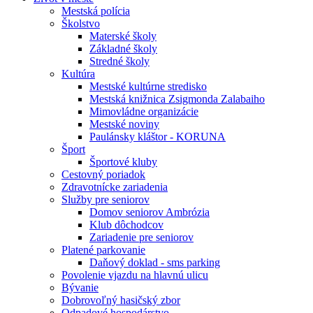
Mestská polícia
Školstvo
Materské školy
Základné školy
Stredné školy
Kultúra
Mestské kultúrne stredisko
Mestská knižnica Zsigmonda Zalabaiho
Mimovládne organizácie
Mestské noviny
Paulánsky kláštor - KORUNA
Šport
Športové kluby
Cestovný poriadok
Zdravotnícke zariadenia
Služby pre seniorov
Domov seniorov Ambrózia
Klub dôchodcov
Zariadenie pre seniorov
Platené parkovanie
Daňový doklad - sms parking
Povolenie vjazdu na hlavnú ulicu
Bývanie
Dobrovoľný hasičský zbor
Odpadové hospodárstvo