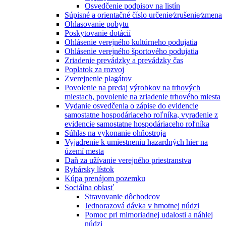
Osvedčenie podpisov na listín
Súpisné a orientačné číslo určenie⁄zrušenie⁄zmena
Ohlasovanie pobytu
Poskytovanie dotácií
Ohlásenie verejného kultúrneho podujatia
Ohlásenie verejného športového podujatia
Zriadenie prevádzky a prevádzky čas
Poplatok za rozvoj
Zverejnenie plagátov
Povolenie na predaj výrobkov na trhových
miestach, povolenie na zriadenie trhového miesta
Vydanie osvedčenia o zápise do evidencie
samostatne hospodáriaceho roľníka, vyradenie z
evidencie samostatne hospodáriaceho roľníka
Súhlas na vykonanie ohňostroja
Vyjadrenie k umiestneniu hazardných hier na
území mesta
Daň za užívanie verejného priestranstva
Rybársky lístok
Kúpa prenájom pozemku
Sociálna oblasť
Stravovanie dôchodcov
Jednorazová dávka v hmotnej núdzi
Pomoc pri mimoriadnej udalosti a náhlej
núdzi