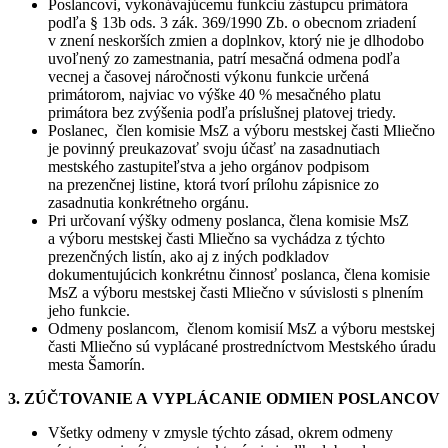
Poslancovi, vykonávajúcemu funkciu zástupcu primátora
podľa § 13b ods. 3 zák. 369/1990 Zb. o obecnom zriadení
v znení neskorších zmien a doplnkov, ktorý nie je dlhodobo
uvoľnený zo zamestnania, patrí mesačná odmena podľa
vecnej a časovej náročnosti výkonu funkcie určená
primátorom, najviac vo výške 40 % mesačného platu
primátora bez zvýšenia podľa príslušnej platovej triedy.
Poslanec, člen komisie MsZ a výboru mestskej časti Mliečno
je povinný preukazovať svoju účasť na zasadnutiach
mestského zastupiteľstva a jeho orgánov podpisom
na prezenčnej listine, ktorá tvorí prílohu zápisnice zo
zasadnutia konkrétneho orgánu.
Pri určovaní výšky odmeny poslanca, člena komisie MsZ
a výboru mestskej časti Mliečno sa vychádza z týchto
prezenčných listín, ako aj z iných podkladov
dokumentujúcich konkrétnu činnosť poslanca, člena komisie
MsZ a výboru mestskej časti Mliečno v súvislosti s plnením
jeho funkcie.
Odmeny poslancom, členom komisií MsZ a výboru mestskej
časti Mliečno sú vyplácané prostredníctvom Mestského úradu
mesta Šamorín.
3. ZÚČTOVANIE A VYPLÁCANIE ODMIEN POSLANCOV
Všetky odmeny v zmysle týchto zásad, okrem odmeny