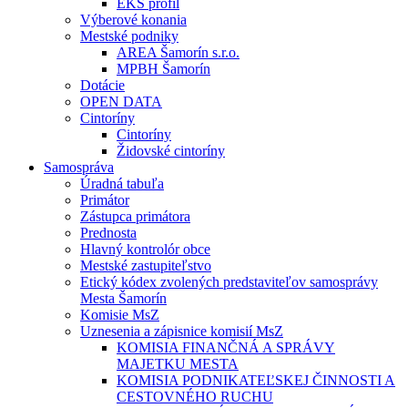
EKS profil
Výberové konania
Mestské podniky
AREA Šamorín s.r.o.
MPBH Šamorín
Dotácie
OPEN DATA
Cintoríny
Cintoríny
Židovské cintoríny
Samospráva
Úradná tabuľa
Primátor
Zástupca primátora
Prednosta
Hlavný kontrolór obce
Mestské zastupiteľstvo
Etický kódex zvolených predstaviteľov samosprávy
Mesta Šamorín
Komisie MsZ
Uznesenia a zápisnice komisií MsZ
KOMISIA FINANČNÁ A SPRÁVY
MAJETKU MESTA
KOMISIA PODNIKATEĽSKEJ ČINNOSTI A
CESTOVNÉHO RUCHU