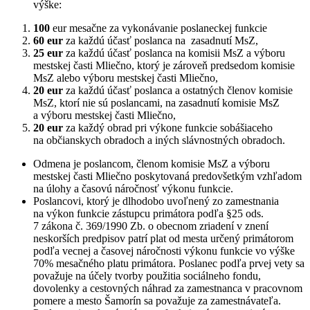
výške:
100
eur mesačne za vykonávanie poslaneckej funkcie
60 eur
za každú účasť poslanca na zasadnutí MsZ,
25 eur
za každú účasť poslanca na komisii MsZ a výboru
mestskej časti Mliečno, ktorý je zároveň predsedom komisie
MsZ alebo výboru mestskej časti Mliečno,
20 eur
za každú účasť poslanca a ostatných členov komisie
MsZ, ktorí nie sú poslancami, na zasadnutí komisie MsZ
a výboru mestskej časti Mliečno,
20 eur
za každý obrad pri výkone funkcie sobášiaceho
na občianskych obradoch a iných slávnostných obradoch.
Odmena je poslancom, členom komisie MsZ a výboru
mestskej časti Mliečno poskytovaná predovšetkým vzhľadom
na úlohy a časovú náročnosť výkonu funkcie.
Poslancovi, ktorý je dlhodobo uvoľnený zo zamestnania
na výkon funkcie zástupcu primátora podľa §25 ods.
7 zákona č. 369/1990 Zb. o obecnom zriadení v znení
neskorších predpisov patrí plat od mesta určený primátorom
podľa vecnej a časovej náročnosti výkonu funkcie vo výške
70% mesačného platu primátora. Poslanec podľa prvej vety sa
považuje na účely tvorby použitia sociálneho fondu,
dovolenky a cestovných náhrad za zamestnanca v pracovnom
pomere a mesto Šamorín sa považuje za zamestnávateľa.