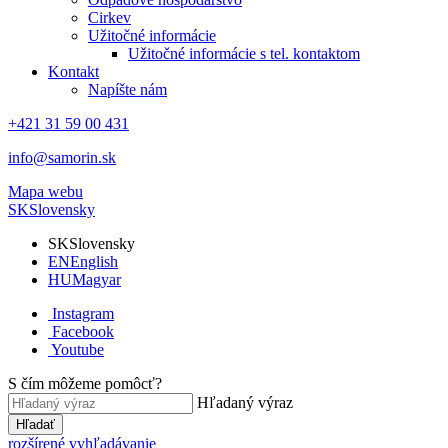
Cirkev
Užitočné informácie
Užitočné informácie s tel. kontaktom
Kontakt
Napíšte nám
+421 31 59 00 431
info@samorin.sk
Mapa webu
SK
Slovensky
SK
Slovensky
EN
English
HU
Magyar
Instagram
Facebook
Youtube
S čím môžeme pomôcť?
Hľadaný výraz
Hľadať
rozšírené vyhľadávanie