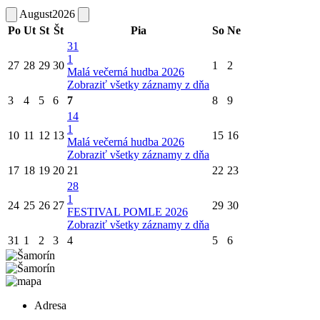
August
2026
Po
Ut
St
Št
Pia
So
Ne
31
1
27
28
29
30
1
2
Malá večerná hudba 2026
Zobraziť všetky záznamy z dňa
3
4
5
6
7
8
9
14
1
10
11
12
13
15
16
Malá večerná hudba 2026
Zobraziť všetky záznamy z dňa
17
18
19
20
21
22
23
28
1
24
25
26
27
29
30
FESTIVAL POMLE 2026
Zobraziť všetky záznamy z dňa
31
1
2
3
4
5
6
Adresa