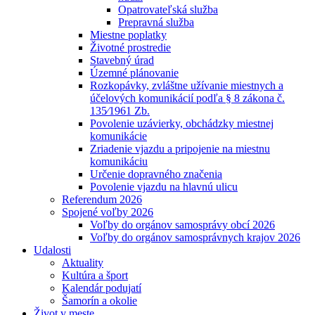
Opatrovateľská služba
Prepravná služba
Miestne poplatky
Životné prostredie
Stavebný úrad
Územné plánovanie
Rozkopávky, zvláštne užívanie miestnych a
účelových komunikácií podľa § 8 zákona č.
135⁄1961 Zb.
Povolenie uzávierky, obchádzky miestnej
komunikácie
Zriadenie vjazdu a pripojenie na miestnu
komunikáciu
Určenie dopravného značenia
Povolenie vjazdu na hlavnú ulicu
Referendum 2026
Spojené voľby 2026
Voľby do orgánov samosprávy obcí 2026
Voľby do orgánov samosprávnych krajov 2026
Udalosti
Aktuality
Kultúra a šport
Kalendár podujatí
Šamorín a okolie
Život v meste