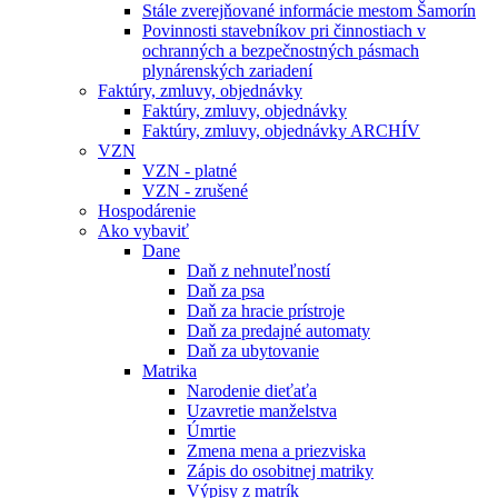
Stále zverejňované informácie mestom Šamorín
Povinnosti stavebníkov pri činnostiach v
ochranných a bezpečnostných pásmach
plynárenských zariadení
Faktúry, zmluvy, objednávky
Faktúry, zmluvy, objednávky
Faktúry, zmluvy, objednávky ARCHÍV
VZN
VZN - platné
VZN - zrušené
Hospodárenie
Ako vybaviť
Dane
Daň z nehnuteľností
Daň za psa
Daň za hracie prístroje
Daň za predajné automaty
Daň za ubytovanie
Matrika
Narodenie dieťaťa
Uzavretie manželstva
Úmrtie
Zmena mena a priezviska
Zápis do osobitnej matriky
Výpisy z matrík