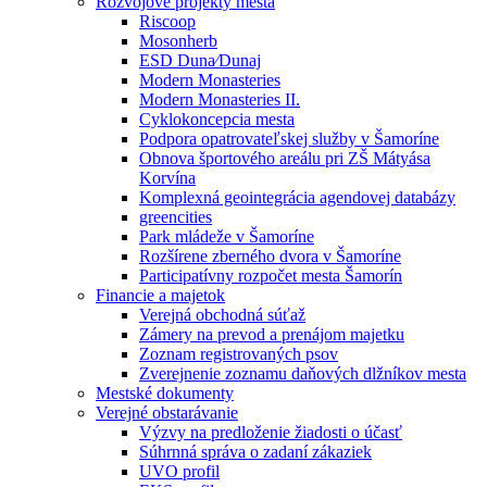
Rozvojové projekty mesta
Riscoop
Mosonherb
ESD Duna⁄Dunaj
Modern Monasteries
Modern Monasteries II.
Cyklokoncepcia mesta
Podpora opatrovateľskej služby v Šamoríne
Obnova športového areálu pri ZŠ Mátyása
Korvína
Komplexná geointegrácia agendovej databázy
greencities
Park mládeže v Šamoríne
Rozšírene zberného dvora v Šamoríne
Participatívny rozpočet mesta Šamorín
Financie a majetok
Verejná obchodná súťaž
Zámery na prevod a prenájom majetku
Zoznam registrovaných psov
Zverejnenie zoznamu daňových dlžníkov mesta
Mestské dokumenty
Verejné obstarávanie
Výzvy na predloženie žiadosti o účasť
Súhrnná správa o zadaní zákaziek
UVO profil