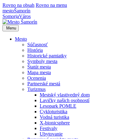
Rovno na obsah
Rovno na menu
mesto
Šamorín
Somorja
Város
Menu
Mesto
Súčasnosť
História
Historické pamiatky
Symboly mesta
Štatút mesta
Mapa mesta
Ocenenia
Partnerské mestá
Turizmus
Mestský vlastivedný dom
Lavičky našich osobností
Lesopark POMLE
Cykloturistika
Vodná turistika
X-bionicsphere
Festivaly
Ubytovanie