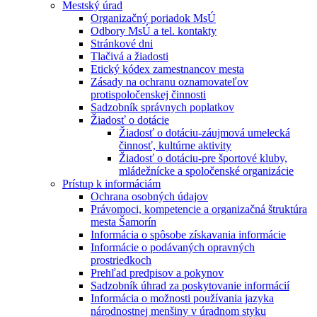
Mestský úrad
Organizačný poriadok MsÚ
Odbory MsÚ a tel. kontakty
Stránkové dni
Tlačivá a žiadosti
Etický kódex zamestnancov mesta
Zásady na ochranu oznamovateľov
protispoločenskej činnosti
Sadzobník správnych poplatkov
Žiadosť o dotácie
Žiadosť o dotáciu-záujmová umelecká
činnosť, kultúrne aktivity
Žiadosť o dotáciu-pre športové kluby,
mládežnícke a spoločenské organizácie
Prístup k informáciám
Ochrana osobných údajov
Právomoci, kompetencie a organizačná štruktúra
mesta Šamorín
Informácia o spôsobe získavania informácie
Informácie o podávaných opravných
prostriedkoch
Prehľad predpisov a pokynov
Sadzobník úhrad za poskytovanie informácií
Informácia o možnosti používania jazyka
národnostnej menšiny v úradnom styku