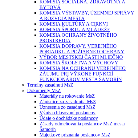
KOMISIA SOCIÁLNA, ZDRAVOTNÁ A
BYTOVÁ
KOMISIA VÝSTAVBY, ÚZEMNEJ SPRÁVY
A ROZVOJA MESTA
KOMISIA KULTÚRY A CIRKVI
KOMISIA ŠPORTU A MLÁDEŽE
KOMISIA OCHRANY ŽIVOTNÉHO
PROSTREDIA
KOMISIA DOPRAVY, VEREJNÉHO
PORIADKU A POŽIARNEJ OCHRANY
VÝBOR MESTSKEJ ČASTI MLIEČNO
KOMISIA ŠKOLSTVA A VÝCHOVY
KOMISIA NA OCHRANU VEREJNÉHO
ZÁUJMU PRI VÝKONE FUNKCIÍ
FUNKCIONÁROV MESTA ŠAMORÍN
Termíny zasadnutí MsZ
Dokumenty MsZ
Materiály na rokovanie MsZ
Zápisnice zo zasadnutia MsZ
Uznesenia zo zasadnutí MsZ
Výpis o hlasovaní poslancov
Údaje o dochádzke poslancov
Zásady odmeňovania poslancov MsZ mesta
Šamorín
Majetkové priznania poslancov MsZ