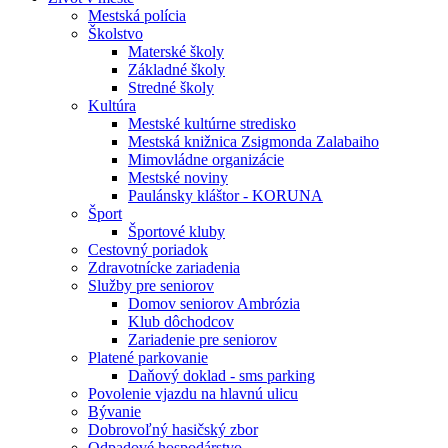
Mestská polícia
Školstvo
Materské školy
Základné školy
Stredné školy
Kultúra
Mestské kultúrne stredisko
Mestská knižnica Zsigmonda Zalabaiho
Mimovládne organizácie
Mestské noviny
Paulánsky kláštor - KORUNA
Šport
Športové kluby
Cestovný poriadok
Zdravotnícke zariadenia
Služby pre seniorov
Domov seniorov Ambrózia
Klub dôchodcov
Zariadenie pre seniorov
Platené parkovanie
Daňový doklad - sms parking
Povolenie vjazdu na hlavnú ulicu
Bývanie
Dobrovoľný hasičský zbor
Odpadové hospodárstvo