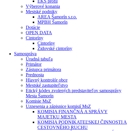
EKS profil
Výberové konania
Mestské podniky
AREA Šamorín s.r.o.
MPBH Šamorín
Dotácie
OPEN DATA
Cintoríny
Cintoríny
Židovské cintoríny
Samospráva
Úradná tabuľa
Primátor
Zástupca primátora
Prednosta
Hlavný kontrolór obce
Mestské zastupiteľstvo
Etický kódex zvolených predstaviteľov samosprávy
Mesta Šamorín
Komisie MsZ
Uznesenia a zápisnice komisií MsZ
KOMISIA FINANČNÁ A SPRÁVY
MAJETKU MESTA
KOMISIA PODNIKATEĽSKEJ ČINNOSTI A
CESTOVNÉHO RUCHU