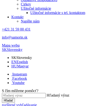
Cirkev
Užitočné informácie
Užitočné informácie s tel. kontaktom
Kontakt
Napíšte nám
+421 31 59 00 431
info@samorin.sk
Mapa webu
SK
Slovensky
SK
Slovensky
EN
English
HU
Magyar
Instagram
Facebook
Youtube
S čím môžeme pomôcť?
Hľadaný výraz
Hľadať
rozšírené vyhľadávanie