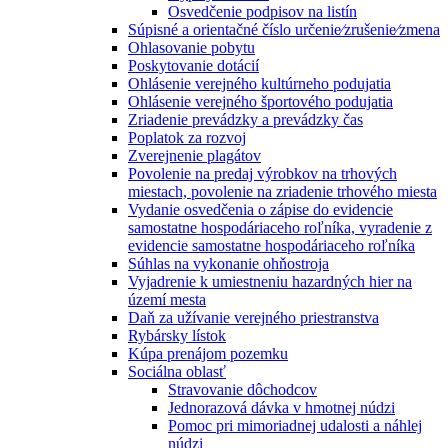
Osvedčenie podpisov na listín
Súpisné a orientačné číslo určenie⁄zrušenie⁄zmena
Ohlasovanie pobytu
Poskytovanie dotácií
Ohlásenie verejného kultúrneho podujatia
Ohlásenie verejného športového podujatia
Zriadenie prevádzky a prevádzky čas
Poplatok za rozvoj
Zverejnenie plagátov
Povolenie na predaj výrobkov na trhových
miestach, povolenie na zriadenie trhového miesta
Vydanie osvedčenia o zápise do evidencie
samostatne hospodáriaceho roľníka, vyradenie z
evidencie samostatne hospodáriaceho roľníka
Súhlas na vykonanie ohňostroja
Vyjadrenie k umiestneniu hazardných hier na
území mesta
Daň za užívanie verejného priestranstva
Rybársky lístok
Kúpa prenájom pozemku
Sociálna oblasť
Stravovanie dôchodcov
Jednorazová dávka v hmotnej núdzi
Pomoc pri mimoriadnej udalosti a náhlej
núdzi