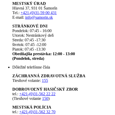
MESTSKÝ ÚRAD
Hlavná 37, 931 01 Šamorín
Tel.:
+421-(0)31-59 00 431
E-mail:
info@samorin.sk
STRÁNKOVÉ DNI
Pondelok: 07:45 - 16:00
Utorok: Nestránkový deň
Streda: 07:45 -17:30
štvrtok: 07:45 -12:00
Piatok: 07:45 -13:30
Obedňajšia prestávka: 12:00 - 13:00
(Pondelok, streda)
Dôležité telefónne čísla
ZÁCHRANNÁ ZDRAVOTNÁ SLUŽBA
Tiesňové volanie:
155
DOBROVOĽNÝ HASIČSKÝ ZBOR
tel.:
+421-(0)31-562 22 22
(Tiesňové volanie
150
)
MESTSKÁ POLÍCIA
tel.:
+421-(0)31-562 32 70