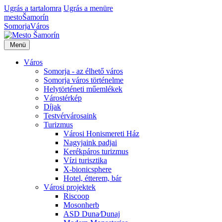
Ugrás a tartalomra
Ugrás a menüre
mesto
Šamorín
Somorja
Város
Menü
Város
Somorja - az élhető város
Somorja város történelme
Helytörténeti műemlékek
Várostérkép
Díjak
Testvérvárosaink
Turizmus
Városi Honismereti Ház
Nagyjaink padjai
Kerékpáros turizmus
Vízi turisztika
X-bionicsphere
Hotel, étterem, bár
Városi projektek
Riscoop
Mosonherb
ASD Duna⁄Dunaj