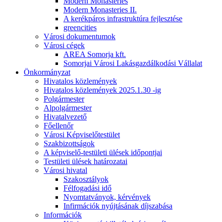
Modern Monasteries
Modern Monasteries II.
A kerékpáros infrastruktúra fejlesztése
greencities
Városi dokumentumok
Városi cégek
AREA Somorja kft.
Somorjai Városi Lakásgazdálkodási Vállalat
Önkormányzat
Hivatalos közlemények
Hivatalos közlemények 2025.1.30 -ig
Polgármester
Alpolgármester
Hivatalvezető
Főellenőr
Városi Képviselőtestület
Szakbizottságok
A képviselő-testületi ülések időpontjai
Testületi ülések határozatai
Városi hivatal
Szakosztályok
Félfogadási idő
Nyomtatványok, kérvények
Infirmációk nyújtásának díjszabása
Információk