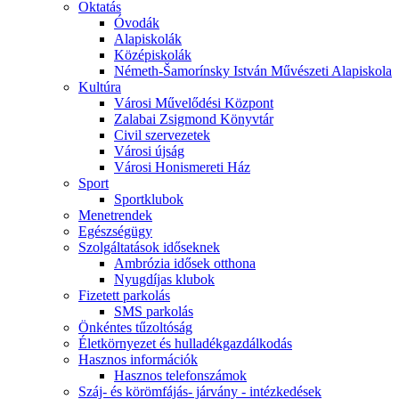
Oktatás
Óvodák
Alapiskolák
Középiskolák
Németh-Šamorínsky István Művészeti Alapiskola
Kultúra
Városi Művelődési Központ
Zalabai Zsigmond Könyvtár
Civil szervezetek
Városi újság
Városi Honismereti Ház
Sport
Sportklubok
Menetrendek
Egészségügy
Szolgáltatások időseknek
Ambrózia idősek otthona
Nyugdíjas klubok
Fizetett parkolás
SMS parkolás
Önkéntes tűzoltóság
Életkörnyezet és hulladékgazdálkodás
Hasznos információk
Hasznos telefonszámok
Száj- és körömfájás- járvány - intézkedések