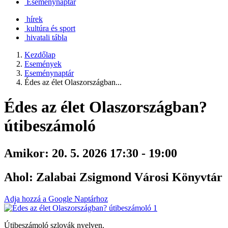
Eseménynaptár
hírek
kultúra és sport
hivatali tábla
Kezdőlap
Események
Eseménynaptár
Édes az élet Olaszországban...
Édes az élet Olaszországban?
útibeszámoló
Amikor:
20. 5. 2026 17:30 - 19:00
Ahol:
Zalabai Zsigmond Városi Könyvtár
Adja hozzá a Google Naptárhoz
Útibeszámoló szlovák nyelven.