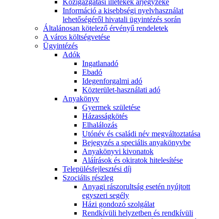
Közigazgatási illetékek árjegyzéke
Információ a kisebbségi nyelvhasználat
lehetőségéről hivatali ügyintézés során
Általánosan kötelező érvényű rendeletek
A város költségvetése
Ügyintézés
Adók
Ingatlanadó
Ebadó
Idegenforgalmi adó
Közterület-használati adó
Anyakönyv
Gyermek születése
Házasságkötés
Elhalálozás
Utónév és családi név megváltoztatása
Bejegyzés a speciális anyakönyvbe
Anyakönyvi kivonatok
Aláírások és okiratok hitelesítése
Településfejlesztési díj
Szociális részleg
Anyagi rászorultság esetén nyújtott
egyszeri segély
Házi gondozó szolgálat
Rendkívüli helyzetben és rendkívüli