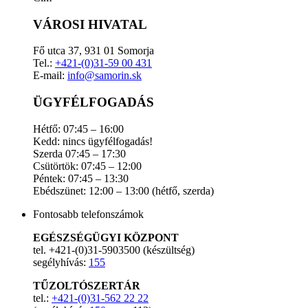
VÁROSI HIVATAL
Fő utca 37, 931 01 Somorja
Tel.:
+421-(0)31-59 00 431
E-mail:
info@samorin.sk
ÜGYFÉLFOGADÁS
Hétfő: 07:45 – 16:00
Kedd: nincs ügyfélfogadás!
Szerda 07:45 – 17:30
Csütörtök: 07:45 – 12:00
Péntek: 07:45 – 13:30
Ebédszünet: 12:00 – 13:00 (hétfő, szerda)
Fontosabb telefonszámok
EGÉSZSÉGÜGYI KÖZPONT
tel. +421-(0)31-5903500 (készültség)
segélyhívás:
155
TŰZOLTÓSZERTÁR
tel.:
+421-(0)31-562 22 22