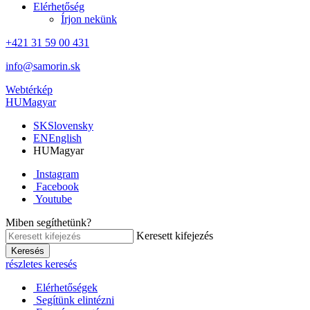
Elérhetőség
Írjon nekünk
+421 31 59 00 431
info@samorin.sk
Webtérkép
HU
Magyar
SK
Slovensky
EN
English
HU
Magyar
Instagram
Facebook
Youtube
Miben segíthetünk?
Keresett kifejezés
Keresés
részletes keresés
Elérhetőségek
Segítünk elintézni