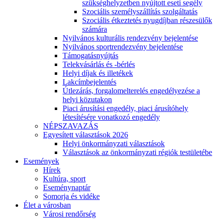
szükséghelyzetben nyújtott eseti segély
Szociális személyszállítás szolgáltatás
Szociális étkeztetés nyugdíjban részesülők
számára
Nyilvános kulturális rendezvény bejelentése
Nyilvános sportrendezvény bejelentése
Támogatásnyújtás
Telekvásárlás és -bérlés
Helyi díjak és illetékek
Lakcímbejelentés
Útlezárás, forgalomelterelés engedélyezése a
helyi közutakon
Piaci árusítási engedély, piaci árusítóhely
létesítésére vonatkozó engedély
NÉPSZAVAZÁS
Egyesített választások 2026
Helyi önkormányzati választások
Választások az önkormányzati régiók testületébe
Események
Hírek
Kultúra, sport
Eseménynaptár
Somorja és vidéke
Élet a városban
Városi rendőrség