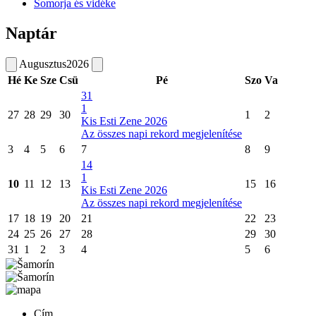
Somorja és vidéke
Naptár
Augusztus
2026
Hé
Ke
Sze
Csü
Pé
Szo
Va
31
1
27
28
29
30
1
2
Kis Esti Zene 2026
Az összes napi rekord megjelenítése
3
4
5
6
7
8
9
14
1
10
11
12
13
15
16
Kis Esti Zene 2026
Az összes napi rekord megjelenítése
17
18
19
20
21
22
23
24
25
26
27
28
29
30
31
1
2
3
4
5
6
Cím