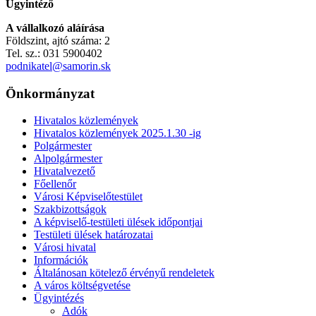
Ügyintéző
A vállalkozó aláírása
Földszint, ajtó száma: 2
Tel. sz.: 031 5900402
podnikatel@samorin.sk
Önkormányzat
Hivatalos közlemények
Hivatalos közlemények 2025.1.30 -ig
Polgármester
Alpolgármester
Hivatalvezető
Főellenőr
Városi Képviselőtestület
Szakbizottságok
A képviselő-testületi ülések időpontjai
Testületi ülések határozatai
Városi hivatal
Információk
Általánosan kötelező érvényű rendeletek
A város költségvetése
Ügyintézés
Adók