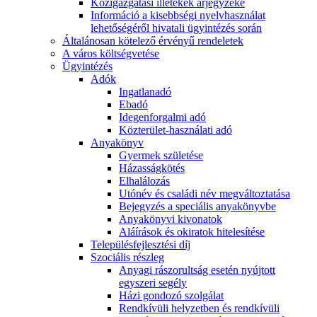
Közigazgatási illetékek árjegyzéke
Információ a kisebbségi nyelvhasználat
lehetőségéről hivatali ügyintézés során
Általánosan kötelező érvényű rendeletek
A város költségvetése
Ügyintézés
Adók
Ingatlanadó
Ebadó
Idegenforgalmi adó
Közterület-használati adó
Anyakönyv
Gyermek születése
Házasságkötés
Elhalálozás
Utónév és családi név megváltoztatása
Bejegyzés a speciális anyakönyvbe
Anyakönyvi kivonatok
Aláírások és okiratok hitelesítése
Településfejlesztési díj
Szociális részleg
Anyagi rászorultság esetén nyújtott
egyszeri segély
Házi gondozó szolgálat
Rendkívüli helyzetben és rendkívüli