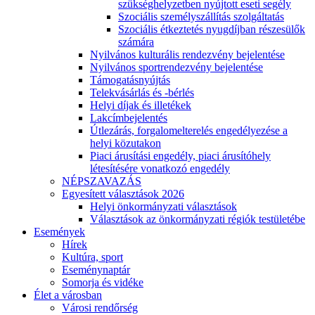
szükséghelyzetben nyújtott eseti segély
Szociális személyszállítás szolgáltatás
Szociális étkeztetés nyugdíjban részesülők
számára
Nyilvános kulturális rendezvény bejelentése
Nyilvános sportrendezvény bejelentése
Támogatásnyújtás
Telekvásárlás és -bérlés
Helyi díjak és illetékek
Lakcímbejelentés
Útlezárás, forgalomelterelés engedélyezése a
helyi közutakon
Piaci árusítási engedély, piaci árusítóhely
létesítésére vonatkozó engedély
NÉPSZAVAZÁS
Egyesített választások 2026
Helyi önkormányzati választások
Választások az önkormányzati régiók testületébe
Események
Hírek
Kultúra, sport
Eseménynaptár
Somorja és vidéke
Élet a városban
Városi rendőrség