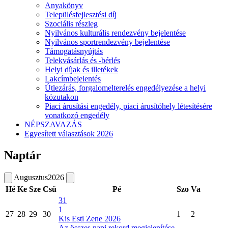
Anyakönyv
Településfejlesztési díj
Szociális részleg
Nyilvános kulturális rendezvény bejelentése
Nyilvános sportrendezvény bejelentése
Támogatásnyújtás
Telekvásárlás és -bérlés
Helyi díjak és illetékek
Lakcímbejelentés
Útlezárás, forgalomelterelés engedélyezése a helyi
közutakon
Piaci árusítási engedély, piaci árusítóhely létesítésére
vonatkozó engedély
NÉPSZAVAZÁS
Egyesített választások 2026
Naptár
Augusztus
2026
Hé
Ke
Sze
Csü
Pé
Szo
Va
31
1
27
28
29
30
1
2
Kis Esti Zene 2026
Az összes napi rekord megjelenítése