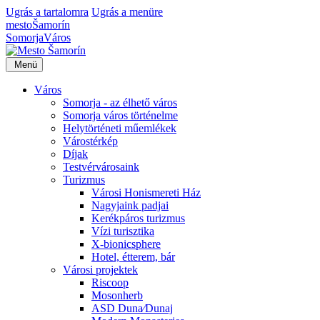
Ugrás a tartalomra
Ugrás a menüre
mesto
Šamorín
Somorja
Város
Menü
Város
Somorja - az élhető város
Somorja város történelme
Helytörténeti műemlékek
Várostérkép
Díjak
Testvérvárosaink
Turizmus
Városi Honismereti Ház
Nagyjaink padjai
Kerékpáros turizmus
Vízi turisztika
X-bionicsphere
Hotel, étterem, bár
Városi projektek
Riscoop
Mosonherb
ASD Duna⁄Dunaj