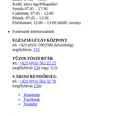
Kedd: nincs ügyfélfogadás!
Szerda 07:45 – 17:30
Csütörtök: 07:45 – 12:00
Péntek: 07:45 – 13:30
Ebédszünet: 12:00 – 13:00 (hétfő, szerda)
Fontosabb telefonszámok
EGÉSZSÉGÜGYI KÖZPONT
tel. +421-(0)31-5903500 (készültség)
segélyhívás:
155
TŰZOLTÓSZERTÁR
tel.:
+421-(0)31-562 22 22
(segélyhívás
150
vagy 112)
VÁROSI RENDŐRSÉG
tel.:
+421-(0)31-562 32 70
(segélyhívás
159
)
Instagram
Facebook
Youtube