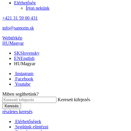
Elérhetőség
Írjon nekünk
+421 31 59 00 431
info@samorin.sk
Webtérkép
HU
Magyar
SK
Slovensky
EN
English
HU
Magyar
Instagram
Facebook
Youtube
Miben segíthetünk?
Keresett kifejezés
Keresés
részletes keresés
Elérhetőségek
Segítünk elintézni