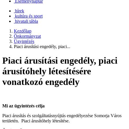
Eseménynaptár
hírek
kultúra és sport
hivatali tábla
Kezdőlap
Önkormányzat
Ügyintézés
Piaci árusítási engedély, piaci...
Piaci árusítási engedély, piaci
árusítóhely létesítésére
vonatkozó engedély
Mi az ügyintézés célja
Piaci árusítás és szolgáltatásnyújtás engedélyezése Somorja Város
területén. Piaci árusítóhely létesítése.