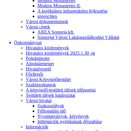
Modern Monasteries
Modern Monasteries II.
A kerékpáros infrastruktúra fejlesztése
greencities
Városi dokumentumok
Városi cégek
AREA Somorja kft.
Somorjai Városi Lakásgazdálkodási Vállalat
Önkormányzat
Hivatalos közlemények
Hivatalos közlemények 2025.1.30 -ig
Polgármester
Alpolgármester
Hivatalvezető
Főellenőr
Városi Képviselőtestület
Szakbizottságok
A képviselő-testületi ülések időpontjai
Testületi ülések határozatai
Városi hivatal
Szakosztályok
Félfogadási idő
Nyomtatványok, kérvények
Infirmációk nyújtásának díjszabása
Információk