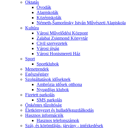
Oktatás
Óvodák
Alapiskolák
Középiskolák
Németh-Šamorínsky István Művészeti Alapiskola
Kultúra
Városi Művelődési Központ
Zalabai Zsigmond Könyvtár
Civil szervezetek
Városi újság
Városi Honismereti Ház
Sport
Sportklubok
Menetrendek
Egészségügy
Szolgáltatások időseknek
Ambrózia idősek otthona
Nyugdíjas klubok
Fizetett parkolás
SMS parkolás
Önkéntes tűzoltóság
Életkörnyezet és hulladékgazdálkodás
Hasznos információk
Hasznos telefonszámok
Száj- és körömfájás- járvány - intézkedések