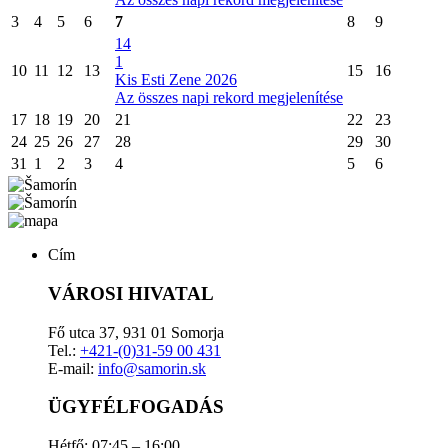
3
4
5
6
7
8
9
14
1
10
11
12
13
15
16
Kis Esti Zene 2026
Az összes napi rekord megjelenítése
17
18
19
20
21
22
23
24
25
26
27
28
29
30
31
1
2
3
4
5
6
Cím
VÁROSI HIVATAL
Fő utca 37, 931 01 Somorja
Tel.:
+421-(0)31-59 00 431
E-mail:
info@samorin.sk
ÜGYFÉLFOGADÁS
Hétfő: 07:45 – 16:00