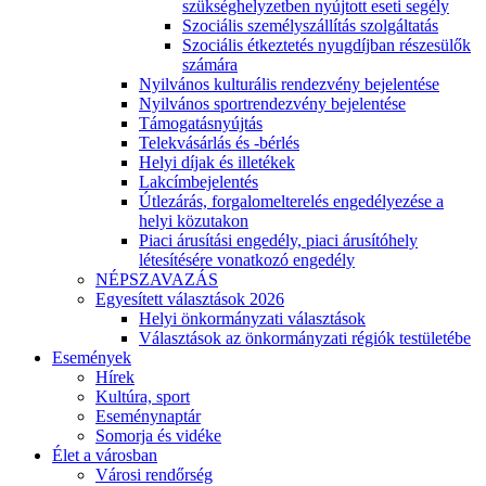
szükséghelyzetben nyújtott eseti segély
Szociális személyszállítás szolgáltatás
Szociális étkeztetés nyugdíjban részesülők
számára
Nyilvános kulturális rendezvény bejelentése
Nyilvános sportrendezvény bejelentése
Támogatásnyújtás
Telekvásárlás és -bérlés
Helyi díjak és illetékek
Lakcímbejelentés
Útlezárás, forgalomelterelés engedélyezése a
helyi közutakon
Piaci árusítási engedély, piaci árusítóhely
létesítésére vonatkozó engedély
NÉPSZAVAZÁS
Egyesített választások 2026
Helyi önkormányzati választások
Választások az önkormányzati régiók testületébe
Események
Hírek
Kultúra, sport
Eseménynaptár
Somorja és vidéke
Élet a városban
Városi rendőrség