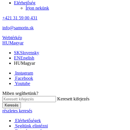
Elérhetőség
Írjon nekünk
+421 31 59 00 431
info@samorin.sk
Webtérkép
HU
Magyar
SK
Slovensky
EN
English
HU
Magyar
Instagram
Facebook
Youtube
Miben segíthetünk?
Keresett kifejezés
Keresés
részletes keresés
Elérhetőségek
Segítünk elintézni