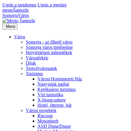
Ugrás a tartalomra
Ugrás a menüre
mesto
Šamorín
Somorja
Város
Menü
Város
Somorja - az élhető város
Somorja város történelme
Helytörténeti műemlékek
Várostérkép
Díjak
Testvérvárosaink
Turizmus
Városi Honismereti Ház
Nagyjaink padjai
Kerékpáros turizmus
Vízi turisztika
X-bionicsphere
Hotel, étterem, bár
Városi projektek
Riscoop
Mosonherb
ASD Duna⁄Dunaj