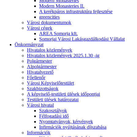
Modern Monasteries
Modern Monasteries II.
A kerékpáros infrastruktúra fejlesztése
greencities
Városi dokumentumok
Városi cégek
AREA Somorja kft.
Somorjai Városi Lakásgazdálkodási Vállalat
Önkormányzat
Hivatalos közlemények
Hivatalos közlemények 2025.1.30 -ig
Polgármester
Alpolgármester
Hivatalvezető
Főellenőr
Városi Képviselőtestület
Szakbizottságok
A képviselő-testületi ülések időpontjai
Testületi ülések határozatai
Városi hivatal
Szakosztályok
Félfogadási idő
Nyomtatványok, kérvények
Infirmációk nyújtásának díjszabása
Információk