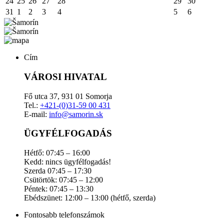
24
25
26
27
28
29
30
31
1
2
3
4
5
6
Cím
VÁROSI HIVATAL
Fő utca 37, 931 01 Somorja
Tel.:
+421-(0)31-59 00 431
E-mail:
info@samorin.sk
ÜGYFÉLFOGADÁS
Hétfő: 07:45 – 16:00
Kedd: nincs ügyfélfogadás!
Szerda 07:45 – 17:30
Csütörtök: 07:45 – 12:00
Péntek: 07:45 – 13:30
Ebédszünet: 12:00 – 13:00 (hétfő, szerda)
Fontosabb telefonszámok