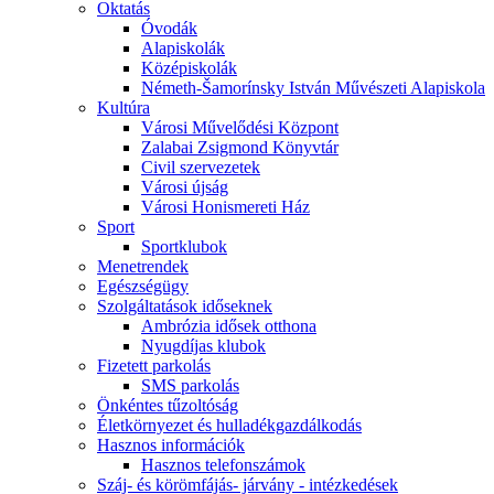
Oktatás
Óvodák
Alapiskolák
Középiskolák
Németh-Šamorínsky István Művészeti Alapiskola
Kultúra
Városi Művelődési Központ
Zalabai Zsigmond Könyvtár
Civil szervezetek
Városi újság
Városi Honismereti Ház
Sport
Sportklubok
Menetrendek
Egészségügy
Szolgáltatások időseknek
Ambrózia idősek otthona
Nyugdíjas klubok
Fizetett parkolás
SMS parkolás
Önkéntes tűzoltóság
Életkörnyezet és hulladékgazdálkodás
Hasznos információk
Hasznos telefonszámok
Száj- és körömfájás- járvány - intézkedések