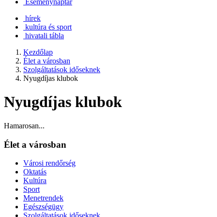
Eseménynaptár
hírek
kultúra és sport
hivatali tábla
Kezdőlap
Élet a városban
Szolgáltatások időseknek
Nyugdíjas klubok
Nyugdíjas klubok
Hamarosan...
Élet a városban
Városi rendőrség
Oktatás
Kultúra
Sport
Menetrendek
Egészségügy
Szolgáltatások időseknek