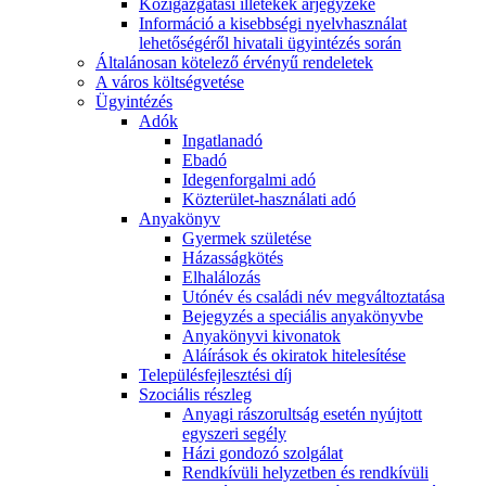
Közigazgatási illetékek árjegyzéke
Információ a kisebbségi nyelvhasználat
lehetőségéről hivatali ügyintézés során
Általánosan kötelező érvényű rendeletek
A város költségvetése
Ügyintézés
Adók
Ingatlanadó
Ebadó
Idegenforgalmi adó
Közterület-használati adó
Anyakönyv
Gyermek születése
Házasságkötés
Elhalálozás
Utónév és családi név megváltoztatása
Bejegyzés a speciális anyakönyvbe
Anyakönyvi kivonatok
Aláírások és okiratok hitelesítése
Településfejlesztési díj
Szociális részleg
Anyagi rászorultság esetén nyújtott
egyszeri segély
Házi gondozó szolgálat
Rendkívüli helyzetben és rendkívüli