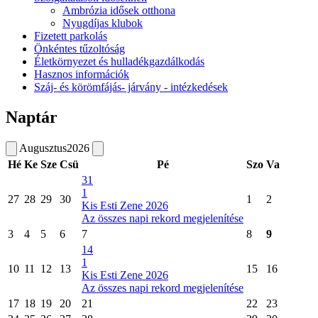
Ambrózia idősek otthona
Nyugdíjas klubok
Fizetett parkolás
Önkéntes tűzoltóság
Életkörnyezet és hulladékgazdálkodás
Hasznos információk
Száj- és körömfájás- járvány - intézkedések
Naptár
Augusztus
2026
Hé
Ke
Sze
Csü
Pé
Szo
Va
31
1
27
28
29
30
1
2
Kis Esti Zene 2026
Az összes napi rekord megjelenítése
3
4
5
6
7
8
9
14
1
10
11
12
13
15
16
Kis Esti Zene 2026
Az összes napi rekord megjelenítése
17
18
19
20
21
22
23