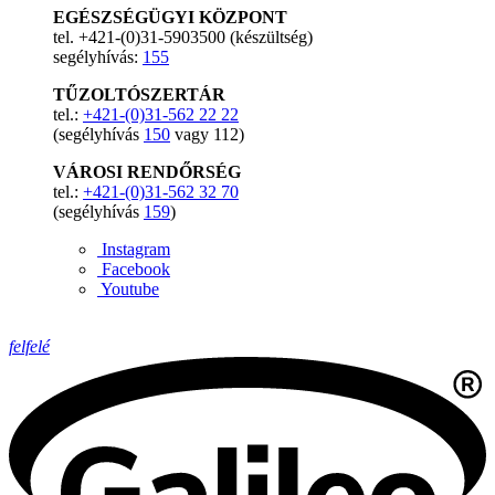
EGÉSZSÉGÜGYI KÖZPONT
tel. +421-(0)31-5903500 (készültség)
segélyhívás:
155
TŰZOLTÓSZERTÁR
tel.:
+421-(0)31-562 22 22
(segélyhívás
150
vagy 112)
VÁROSI RENDŐRSÉG
tel.:
+421-(0)31-562 32 70
(segélyhívás
159
)
Instagram
Facebook
Youtube
felfelé