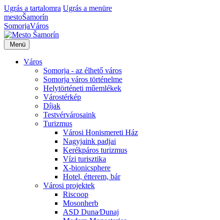
Ugrás a tartalomra
Ugrás a menüre
mesto
Šamorín
Somorja
Város
Menü
Város
Somorja - az élhető város
Somorja város történelme
Helytörténeti műemlékek
Várostérkép
Díjak
Testvérvárosaink
Turizmus
Városi Honismereti Ház
Nagyjaink padjai
Kerékpáros turizmus
Vízi turisztika
X-bionicsphere
Hotel, étterem, bár
Városi projektek
Riscoop
Mosonherb
ASD Duna⁄Dunaj