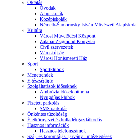
Oktatás
Óvodák
Alapiskolák
Középiskolák
Németh-Šamorínsky István Művészeti Alapiskola
Kultúra
Városi Művelődési Központ
Zalabai Zsigmond Könyvtár
Civil szervezetek
Városi újság
Városi Honismereti Ház
Sport
Sportklubok
Menetrendek
Egészségügy
Szolgáltatások időseknek
Ambrózia idősek otthona
Nyugdíjas klubok
Fizetett parkolás
SMS parkolás
Önkéntes tűzoltóság
Életkörnyezet és hulladékgazdálkodás
Hasznos információk
Hasznos telefonszámok
Száj- és körömfájás- járvány - intézkedések