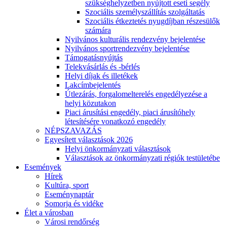
szükséghelyzetben nyújtott eseti segély
Szociális személyszállítás szolgáltatás
Szociális étkeztetés nyugdíjban részesülők
számára
Nyilvános kulturális rendezvény bejelentése
Nyilvános sportrendezvény bejelentése
Támogatásnyújtás
Telekvásárlás és -bérlés
Helyi díjak és illetékek
Lakcímbejelentés
Útlezárás, forgalomelterelés engedélyezése a
helyi közutakon
Piaci árusítási engedély, piaci árusítóhely
létesítésére vonatkozó engedély
NÉPSZAVAZÁS
Egyesített választások 2026
Helyi önkormányzati választások
Választások az önkormányzati régiók testületébe
Események
Hírek
Kultúra, sport
Eseménynaptár
Somorja és vidéke
Élet a városban
Városi rendőrség