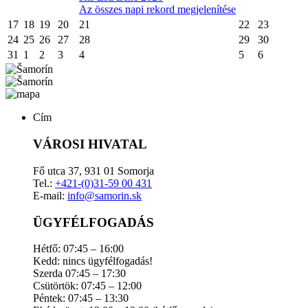
Az összes napi rekord megjelenítése
17
18
19
20
21
22
23
24
25
26
27
28
29
30
31
1
2
3
4
5
6
Cím
VÁROSI HIVATAL
Fő utca 37, 931 01 Somorja
Tel.:
+421-(0)31-59 00 431
E-mail:
info@samorin.sk
ÜGYFÉLFOGADÁS
Hétfő: 07:45 – 16:00
Kedd: nincs ügyfélfogadás!
Szerda 07:45 – 17:30
Csütörtök: 07:45 – 12:00
Péntek: 07:45 – 13:30