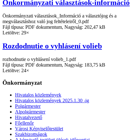
Önkormányzati választások-információ
Önkormányzati választások_Információ a választójog és a
megválasztáshoz való jog feltételeiről_0.pdf
Fájl típusa: PDF dokumentum, Nagyság: 202,47 kB
Letöltve: 29×
Rozdodnutie o vyhlásení volieb
rozhodnutie o vyhlásení volieb_1.pdf
Fájl típusa: PDF dokumentum, Nagyság: 183,75 kB
Letöltve: 24×
Önkormányzat
Hivatalos közlemények
Hivatalos közlemények 2025.1.30 -ig
Polgármester
Alpolgármester
Hivatalvezető
Főellenőr
Városi Képviselőtestület
Szakbizottságok
A képviselő-testületi ülések időpontjai