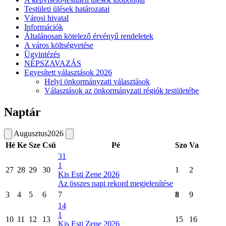
Testületi ülések határozatai
Városi hivatal
Információk
Általánosan kötelező érvényű rendeletek
A város költségvetése
Ügyintézés
NÉPSZAVAZÁS
Egyesített választások 2026
Helyi önkormányzati választások
Választások az önkormányzati régiók testületébe
Naptár
Augusztus
2026
Hé
Ke
Sze
Csü
Pé
Szo
Va
31
1
27
28
29
30
1
2
Kis Esti Zene 2026
Az összes napi rekord megjelenítése
3
4
5
6
7
8
9
14
1
10
11
12
13
15
16
Kis Esti Zene 2026