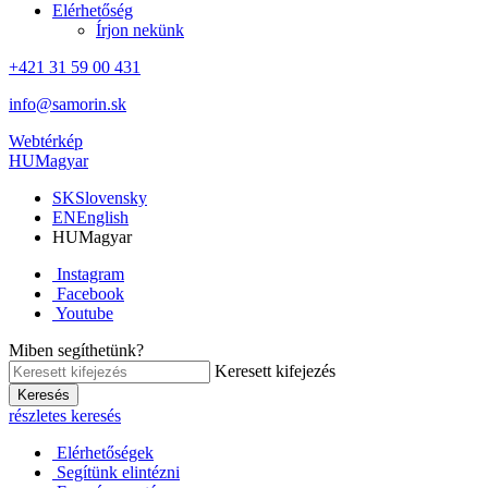
Elérhetőség
Írjon nekünk
+421 31 59 00 431
info@samorin.sk
Webtérkép
HU
Magyar
SK
Slovensky
EN
English
HU
Magyar
Instagram
Facebook
Youtube
Miben segíthetünk?
Keresett kifejezés
Keresés
részletes keresés
Elérhetőségek
Segítünk elintézni