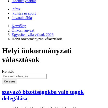
Eseménynaptár
hírek
kultúra és sport
hivatali tábla
Kezdőlap
Önkormányzat
Egyesített választások 2026
Helyi önkormányzati választások
Helyi önkormányzati
választások
Keresés
Keresés
szavazó bizottságokba való tagok
delegálása