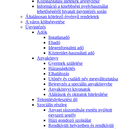
Közigazgatási illetékek árjegyzéke
Információ a kisebbségi nyelvhasználat
lehetőségéről hivatali ügyintézés során
Általánosan kötelező érvényű rendeletek
A város költségvetése
Ügyintézés
Adók
Ingatlanadó
Ebadó
Idegenforgalmi adó
Közterület-használati adó
Anyakönyv
Gyermek születése
Házasságkötés
Elhalálozás
Utónév és családi név megváltoztatása
Bejegyzés a speciális anyakönyvbe
Anyakönyvi kivonatok
Aláírások és okiratok hitelesítése
Településfejlesztési díj
Szociális részleg
Anyagi rászorultság esetén nyújtott
egyszeri segély
Házi gondozó szolgálat
Rendkívüli helyzetben és rendkívüli