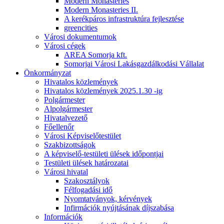
Modern Monasteries
Modern Monasteries II.
A kerékpáros infrastruktúra fejlesztése
greencities
Városi dokumentumok
Városi cégek
AREA Somorja kft.
Somorjai Városi Lakásgazdálkodási Vállalat
Önkormányzat
Hivatalos közlemények
Hivatalos közlemények 2025.1.30 -ig
Polgármester
Alpolgármester
Hivatalvezető
Főellenőr
Városi Képviselőtestület
Szakbizottságok
A képviselő-testületi ülések időpontjai
Testületi ülések határozatai
Városi hivatal
Szakosztályok
Félfogadási idő
Nyomtatványok, kérvények
Infirmációk nyújtásának díjszabása
Információk