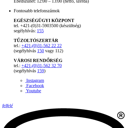
Ebédszünet: 12:00 – 13:00 (hétfő, szerda)
Fontosabb telefonszámok
EGÉSZSÉGÜGYI KÖZPONT
tel. +421-(0)31-5903500 (készültség)
segélyhívás:
155
TŰZOLTÓSZERTÁR
tel.:
+421-(0)31-562 22 22
(segélyhívás
150
vagy 112)
VÁROSI RENDŐRSÉG
tel.:
+421-(0)31-562 32 70
(segélyhívás
159
)
Instagram
Facebook
Youtube
felfelé