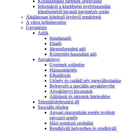
Közigazgatási illetékek árjegyzéke
Információ a kisebbségi nyelvhasználat
lehetőségéről hivatali ügyintézés során
Általánosan kötelező érvényű rendeletek
A város költségvetése
Ügyintézés
Adók
Ingatlanadó
Ebadó
Idegenforgalmi adó
Közterület-használati adó
Anyakönyv
Gyermek születése
Házasságkötés
Elhalálozás
Utónév és családi név megváltoztatása
Bejegyzés a speciális anyakönyvbe
Anyakönyvi kivonatok
Aláírások és okiratok hitelesítése
Településfejlesztési díj
Szociális részleg
Anyagi rászorultság esetén nyújtott
egyszeri segély
Házi gondozó szolgálat
Rendkívüli helyzetben és rendkívüli