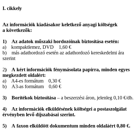
I. cikkely
Az információk kiadásakor keletkező anyagi költségek
a következők:
1) Az adatok műszaki hordozóinak biztosítása esetén:
a) kompaktlemez, DVD 1,60 €
b) más adathordozó esetén az adathordozó kereskedelmi ára
szerint
2
) A kért információk fénymásolata papírra, minden egyes
megkezdett oldalért:
a) A4-es formátum 0,30 €
b) A3-as formátum 0,60 €
3) Borítékok biztosítása
– a beszerzési áron, jelenleg 0,10 €/db.
4) Az információk elküldésének költségei a postaszolgálat
érvényben levő díjszabásai szerint.
5) A faxon elküldött dokumentum minden oldaláért 0,80 €.