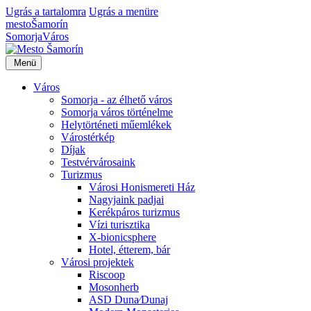
Ugrás a tartalomra
Ugrás a menüre
mesto
Šamorín
Somorja
Város
Menü
Város
Somorja - az élhető város
Somorja város történelme
Helytörténeti műemlékek
Várostérkép
Díjak
Testvérvárosaink
Turizmus
Városi Honismereti Ház
Nagyjaink padjai
Kerékpáros turizmus
Vízi turisztika
X-bionicsphere
Hotel, étterem, bár
Városi projektek
Riscoop
Mosonherb
ASD Duna⁄Dunaj