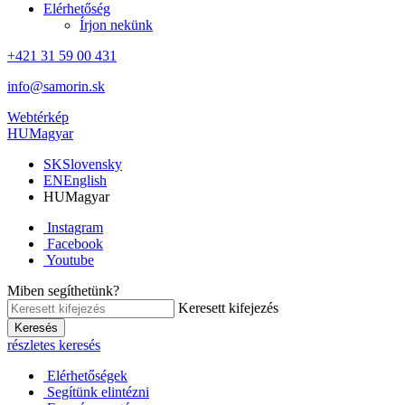
Elérhetőség
Írjon nekünk
+421 31 59 00 431
info@samorin.sk
Webtérkép
HU
Magyar
SK
Slovensky
EN
English
HU
Magyar
Instagram
Facebook
Youtube
Miben segíthetünk?
Keresett kifejezés
Keresés
részletes keresés
Elérhetőségek
Segítünk elintézni