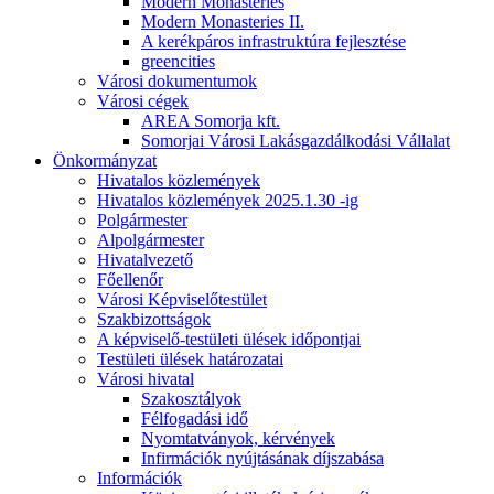
Modern Monasteries
Modern Monasteries II.
A kerékpáros infrastruktúra fejlesztése
greencities
Városi dokumentumok
Városi cégek
AREA Somorja kft.
Somorjai Városi Lakásgazdálkodási Vállalat
Önkormányzat
Hivatalos közlemények
Hivatalos közlemények 2025.1.30 -ig
Polgármester
Alpolgármester
Hivatalvezető
Főellenőr
Városi Képviselőtestület
Szakbizottságok
A képviselő-testületi ülések időpontjai
Testületi ülések határozatai
Városi hivatal
Szakosztályok
Félfogadási idő
Nyomtatványok, kérvények
Infirmációk nyújtásának díjszabása
Információk