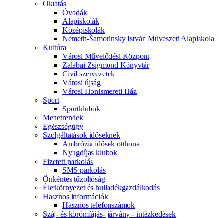
Oktatás
Óvodák
Alapiskolák
Középiskolák
Németh-Šamorínsky István Művészeti Alapiskola
Kultúra
Városi Művelődési Központ
Zalabai Zsigmond Könyvtár
Civil szervezetek
Városi újság
Városi Honismereti Ház
Sport
Sportklubok
Menetrendek
Egészségügy
Szolgáltatások időseknek
Ambrózia idősek otthona
Nyugdíjas klubok
Fizetett parkolás
SMS parkolás
Önkéntes tűzoltóság
Életkörnyezet és hulladékgazdálkodás
Hasznos információk
Hasznos telefonszámok
Száj- és körömfájás- járvány - intézkedések