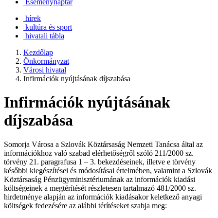
Eseménynaptár
hírek
kultúra és sport
hivatali tábla
Kezdőlap
Önkormányzat
Városi hivatal
Infirmációk nyújtásának díjszabása
Infirmációk nyújtásának
díjszabása
Somorja Városa a Szlovák Köztársaság Nemzeti Tanácsa által az
információkhoz való szabad elérhetőségről szóló 211/2000 sz.
törvény 21. paragrafusa 1 – 3. bekezdéseinek, illetve e törvény
későbbi kiegészítései és módosításai értelmében, valamint a Szlovák
Köztársaság Pénzügyminisztériumának az információk kiadási
költségeinek a megtérítését részletesen tartalmazó 481/2000 sz.
hirdetménye alapján az információk kiadásakor keletkező anyagi
költségek fedezésére az alábbi térítéseket szabja meg: