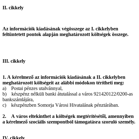
II. cikkely
Az információk kiadásának végösszege az I. cikkelyben
feltüntetett pontok alapján meghatározott költségek összege.
III. cikkely
1. A kérelmező az információk kiadásának a II. cikkelyben
meghatározott költségeit az alábbi módokon térítheti meg:
a) Postai pénzes utalvánnyal,
b) készpénz nélküli banki átutalással a város 921420122/0200-as
bankszámlájára,
c) készpénzben Somorja Városi Hivatalának pénztárában.
2. A város eltekinthet a költségek megtérítésétől, amennyiben
a kérelmező szociális szempontból támogatásra szoruló személy.
IV. cikkely