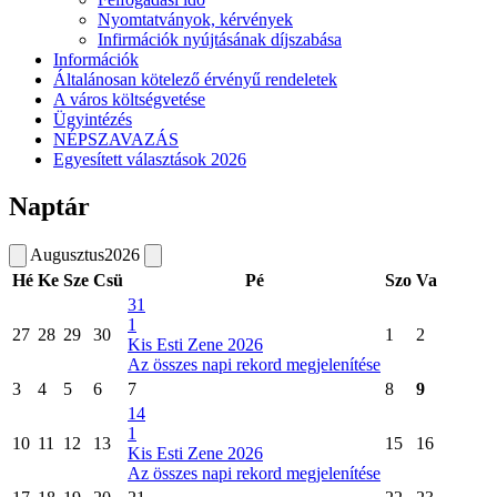
Nyomtatványok, kérvények
Infirmációk nyújtásának díjszabása
Információk
Általánosan kötelező érvényű rendeletek
A város költségvetése
Ügyintézés
NÉPSZAVAZÁS
Egyesített választások 2026
Naptár
Augusztus
2026
Hé
Ke
Sze
Csü
Pé
Szo
Va
31
1
27
28
29
30
1
2
Kis Esti Zene 2026
Az összes napi rekord megjelenítése
3
4
5
6
7
8
9
14
1
10
11
12
13
15
16
Kis Esti Zene 2026
Az összes napi rekord megjelenítése