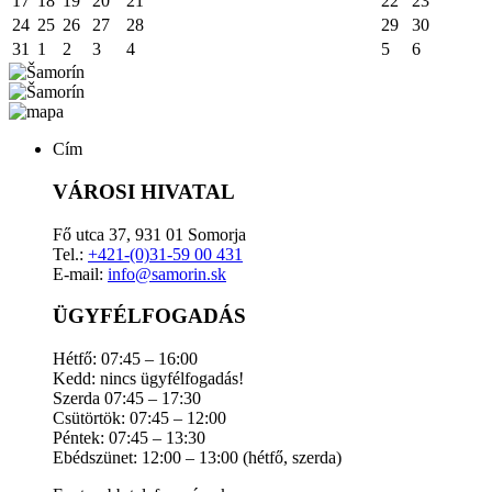
17
18
19
20
21
22
23
24
25
26
27
28
29
30
31
1
2
3
4
5
6
Cím
VÁROSI HIVATAL
Fő utca 37, 931 01 Somorja
Tel.:
+421-(0)31-59 00 431
E-mail:
info@samorin.sk
ÜGYFÉLFOGADÁS
Hétfő: 07:45 – 16:00
Kedd: nincs ügyfélfogadás!
Szerda 07:45 – 17:30
Csütörtök: 07:45 – 12:00
Péntek: 07:45 – 13:30
Ebédszünet: 12:00 – 13:00 (hétfő, szerda)