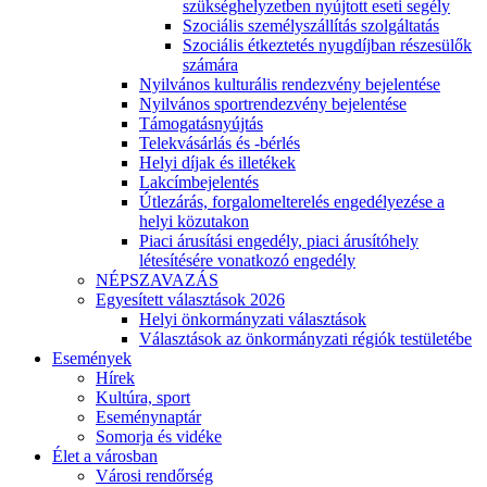
szükséghelyzetben nyújtott eseti segély
Szociális személyszállítás szolgáltatás
Szociális étkeztetés nyugdíjban részesülők
számára
Nyilvános kulturális rendezvény bejelentése
Nyilvános sportrendezvény bejelentése
Támogatásnyújtás
Telekvásárlás és -bérlés
Helyi díjak és illetékek
Lakcímbejelentés
Útlezárás, forgalomelterelés engedélyezése a
helyi közutakon
Piaci árusítási engedély, piaci árusítóhely
létesítésére vonatkozó engedély
NÉPSZAVAZÁS
Egyesített választások 2026
Helyi önkormányzati választások
Választások az önkormányzati régiók testületébe
Események
Hírek
Kultúra, sport
Eseménynaptár
Somorja és vidéke
Élet a városban
Városi rendőrség