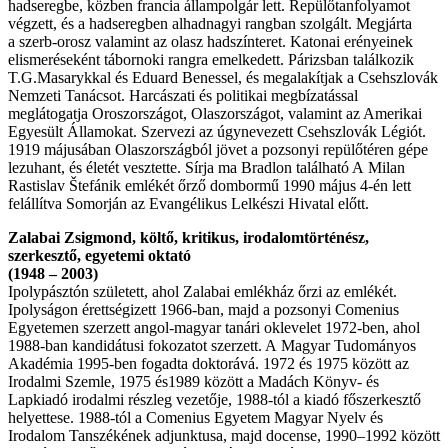
hadseregbe, közben francia állampolgár lett. Repülőtanfolyamot
végzett, és a hadseregben alhadnagyi rangban szolgált. Megjárta
a szerb-orosz valamint az olasz hadszínteret. Katonai erényeinek
elismeréseként tábornoki rangra emelkedett. Párizsban találkozik
T.G.Masarykkal és Eduard Benessel, és megalakítjak a Csehszlovák
Nemzeti Tanácsot. Harcászati és politikai megbízatással
meglátogatja Oroszországot, Olaszországot, valamint az Amerikai
Egyesült Államokat. Szervezi az úgynevezett Csehszlovák Légiót.
1919 májusában Olaszországból jövet a pozsonyi repülőtéren gépe
lezuhant, és életét vesztette. Sírja ma Bradlon található A Milan
Rastislav Štefánik emlékét őrző dombormű 1990 május 4-én lett
felállítva Somorján az Evangélikus Lelkészi Hivatal előtt.
Zalabai Zsigmond, költő, kritikus, irodalomtörténész,
szerkesztő, egyetemi oktató
(1948 – 2003)
Ipolypásztón született, ahol Zalabai emlékház őrzi az emlékét.
Ipolyságon érettségizett 1966-ban, majd a pozsonyi Comenius
Egyetemen szerzett angol-magyar tanári oklevelet 1972-ben, ahol
1988-ban kandidátusi fokozatot szerzett. A Magyar Tudományos
Akadémia 1995-ben fogadta doktorává. 1972 és 1975 között az
Irodalmi Szemle, 1975 és1989 között a Madách Könyv- és
Lapkiadó irodalmi részleg vezetője, 1988-tól a kiadó főszerkesztő
helyettese. 1988-tól a Comenius Egyetem Magyar Nyelv és
Irodalom Tanszékének adjunktusa, majd docense, 1990–1992 között