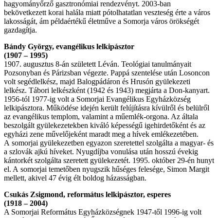
hagyományőrző gasztronómiai rendezvényt. 2003-ban
bekövetkezett korai halála miatt pótolhatatlan veszteség érte a város
lakosságát, ám példaértékű életműve a Somorja város örökségét
gazdagítja.
Bándy György, evangélikus lelkipásztor
(1907 – 1995)
1907. augusztus 8-án született Léván. Teológiai tanulmányait
Pozsonyban és Párizsban végezte. Pappá szentelése után Losoncon
volt segédlelkész, majd Balogpádáron és Hrusón gyülekezeti
lelkész. Tábori lelkészként (1942 és 1943) megjárta a Don-kanyart.
1956-tól 1977-ig volt a Somorjai Evangélikus Egyházközség
lelkipásztora. Működése idején került felújításra kívülről és belülről
az evangélikus templom, valamint a műemlék-orgona. Az általa
beszolgált gyülekezetekben kiváló képességű igehirdetőként és az
egyházi zene művelőjeként maradt meg a hívek emlékezetében.
A somorjai gyülekezetben egyazon szeretettel szolgálta a magyar- és
a szlovák ajkú híveket. Nyugdíjba vonulása után hosszú évekig
kántorkét szolgálta szeretett gyülekezetét. 1995. október 29-én hunyt
el. A somorjai temetőben nyugszik hűséges felesége, Simon Margit
mellett, akivel 47 évig élt boldog házasságban.
Csukás Zsigmond, református lelkipásztor, esperes
(1918 – 2004)
A Somorjai Református Egyházközségnek 1947-től 1996-ig volt