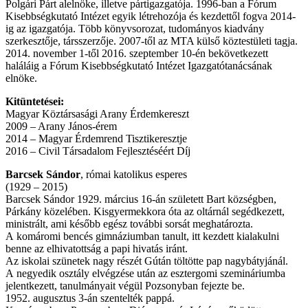
Polgári Párt alelnöke, illetve pártigazgatója. 1996-ban a Fórum
Kisebbségkutató Intézet egyik létrehozója és kezdettől fogva 2014-
ig az igazgatója. Több könyvsorozat, tudományos kiadvány
szerkesztője, társszerzője. 2007-től az MTA külső köztestületi tagja.
2014. november 1-től 2016. szeptember 10-én bekövetkezett
haláláig a Fórum Kisebbségkutató Intézet Igazgatótanácsának
elnöke.
Kitüntetései:
Magyar Köztársasági Arany Érdemkereszt
2009 – Arany János-érem
2014 – Magyar Érdemrend Tisztikeresztje
2016 – Civil Társadalom Fejlesztéséért Díj
Barcsek Sándor
, római katolikus esperes
(1929 – 2015)
Barcsek Sándor 1929. március 16-án született Bart községben,
Párkány közelében. Kisgyermekkora óta az oltárnál segédkezett,
ministrált, ami később egész további sorsát meghatározta.
A komáromi bencés gimnáziumban tanult, itt kezdett kialakulni
benne az elhivatottság a papi hivatás iránt.
Az iskolai szünetek nagy részét Gútán töltötte pap nagybátyjánál.
A negyedik osztály elvégzése után az esztergomi szemináriumba
jelentkezett, tanulmányait végül Pozsonyban fejezte be.
1952. augusztus 3-án szentelték pappá.