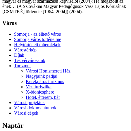
magyar és magyar származású képviselői (2004); Ha megszólít az
ének… (A Szlovákiai Magyar Pedagógusok Vass Lajos Kórusának
[CSMTKÉ] története [1964–2004]) (2004).
Város
Somorja - az élhető város
Somorja város történelme
Helytörténeti műemlékek
Várostérkép
Díjak
Testvérvárosaink
Turizmus
Városi Honismereti Ház
Nagyjaink padjai
Kerékpáros turizmus
Vízi turisztika
X-bionicsphere
Hotel, étterem, bár
Városi projektek
Városi dokumentumok
Városi cégek
Naptár