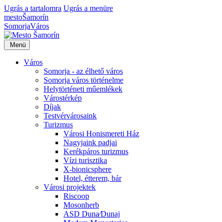
Ugrás a tartalomra
Ugrás a menüre
mesto
Šamorín
Somorja
Város
Menü
Város
Somorja - az élhető város
Somorja város történelme
Helytörténeti műemlékek
Várostérkép
Díjak
Testvérvárosaink
Turizmus
Városi Honismereti Ház
Nagyjaink padjai
Kerékpáros turizmus
Vízi turisztika
X-bionicsphere
Hotel, étterem, bár
Városi projektek
Riscoop
Mosonherb
ASD Duna⁄Dunaj