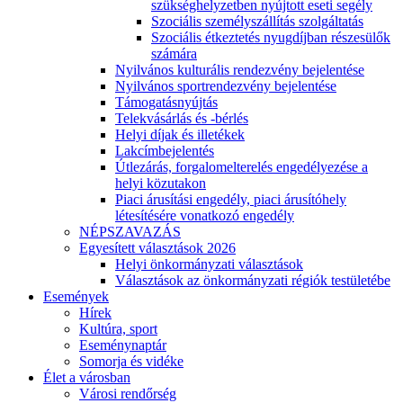
szükséghelyzetben nyújtott eseti segély
Szociális személyszállítás szolgáltatás
Szociális étkeztetés nyugdíjban részesülők
számára
Nyilvános kulturális rendezvény bejelentése
Nyilvános sportrendezvény bejelentése
Támogatásnyújtás
Telekvásárlás és -bérlés
Helyi díjak és illetékek
Lakcímbejelentés
Útlezárás, forgalomelterelés engedélyezése a
helyi közutakon
Piaci árusítási engedély, piaci árusítóhely
létesítésére vonatkozó engedély
NÉPSZAVAZÁS
Egyesített választások 2026
Helyi önkormányzati választások
Választások az önkormányzati régiók testületébe
Események
Hírek
Kultúra, sport
Eseménynaptár
Somorja és vidéke
Élet a városban
Városi rendőrség