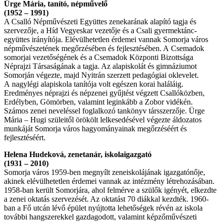
Ürge Mária, tanító, népművelő
(1952 – 1991)
A Csalló Népművészeti Együttes zenekarának alapító tagja és
szervezője, a Híd Vegyeskar vezetője és a Csali gyermektánc-
együttes irányítója. Elévülhetetlen érdemei vannak Somorja város
népművészetének megőrzésében és fejlesztésében. A Csemadok
somorjai vezetőségének és a Csemadok Központi Bizottsága
Néprajzi Társaságának a tagja. Az alapiskolát és gimnáziumot
Somorján végezte, majd Nyitrán szerzett pedagógiai oklevelet.
A nagylégi alapiskola tanítója volt egészen korai haláláig.
Eredményes néprajzi és népzenei gyűjtést végzett Csallóközben,
Erdélyben, Gömörben, valamint leginkább a Zobor vidékén.
Számos zenei neveléssel foglalkozó tankönyv társszerzője. Ürge
Mária – Hugi szüleitől örökölt lelkesedésével végezte áldozatos
munkáját Somorja város hagyományainak megőrzéséért és
fejlesztéséért.
Helena Hudeková, zenetanár, iskolaigazgató
(1931 – 2010)
Somorja város 1959-ben megnyílt zeneiskolájának igazgatónője,
akinek elévülhetetlen érdemei vannak az intézmény létrehozásában.
1958-ban került Somorjára, ahol felmérve a szülők igényét, elkezdte
a zenei oktatás szervezését. Az oktatást 70 diákkal kezdték. 1960-
ban a Fő utcán lévő épület nyújtotta lehetőségek révén az iskola
további hangszerekkel gazdagodott, valamint képzőművészeti