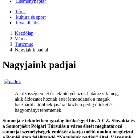
Eseménynaptár
hírek
kultúra és sport
hivatali tábla
Kezdőlap
Város
Turizmus
Nagyjaink padjai
Nagyjaink padjai
A közösség erejét és tekintélyét azok határozzák meg,
akik áldozatot hoznak érte: lemondanak a maguk
hasznáról a többiek javára, közben pedig értéket és
hagyományt teremtenek.
Somorja e tekintetben gazdag örökséggel bír. A CZ. Slovakia és
a Somorjáért Polgári Társulás a város életét meghatározó
somorjai személyiségek emlékét akarja méltó módon megőrizni
a Pomléi úton felállítandó “Nagyjaink padjai” által. Városunk