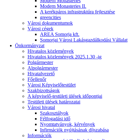
Modern Monasteries
Modern Monasteries II.
A kerékpáros infrastruktúra fejlesztése
greencities
Városi dokumentumok
Városi cégek
AREA Somorja kft.
Somorjai Városi Lakásgazdálkodási Vállalat
Önkormányzat
Hivatalos közlemények
Hivatalos közlemények 2025.1.30 -ig
Polgármester
Alpolgármester
Hivatalvezető
Főellenőr
Városi Képviselőtestület
Szakbizottságok
A képviselő-testületi ülések időpontjai
Testületi ülések határozatai
Városi hivatal
Szakosztályok
Félfogadási idő
Nyomtatványok, kérvények
Infirmációk nyújtásának díjszabása
Információk