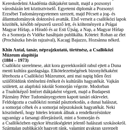
Kereskedelmi Akadémia diákjaként tanult, majd a pozsonyi
városházán lett köztisztviselő. Egyetemi diplomát a Pozsonyi
Erzsébet Tudományegyetemen szerzett, majd Pécsett a jog- és
államtudományok doktorává avatták. Első verseit a csallóközi lapok
közölték, később népszerű szerző lett, és költeményeit a Prágai
Magyar Hírlap, a Híradó és az Esti Újság, a Nap, a Magyar Hírlap
és a Somorja és Vidéke hasábjain publikálta. Kötetei: Rohan az élet
(Prochászka István rajzaival), Kacagj Bajazzo, Hozsánna néked.
Khin Antal, tanár, néprajzkutató, történész, a Csallóközi
Múzeum alapítója
(1884 – 1973)
Csallóköz szerelmese, akit kora gyerekkorától rabul ejtett a Duna
menti kultúra gazdagsága. Elkötelezettségének bizonyítékaként
létrehozta a Csallóközi Múzeumot, ami mai napig hűen őrzi
szülőföldünk történelmi értékeit és kultúrális hagyatékát. Vajkán
született, az alapfokú iskolát Somorján végezte. Modorban
a Tnaítóképző Intézet diákjaként végzett, majd a Budapesti
Pázmány Péter Tudományegyetem kapott tanári oklevelet.
Feldolgozta a csallóközi nomád pásztorkodás, a dunai halászat,
a somorjai céhek és a somorjai népszokások hagyatékát. Neki
köszönhető, hogy hiteles leiratok állnak a rendelkezésünkre
ugyanúgy a farsangi dőrejárásról, mint a Somorján és
a Csallóközben egykor létszükségletet jelentő halászati szokásokról.
Számtalan publikációt hagyott ránk, valamint gyakran szerepelt