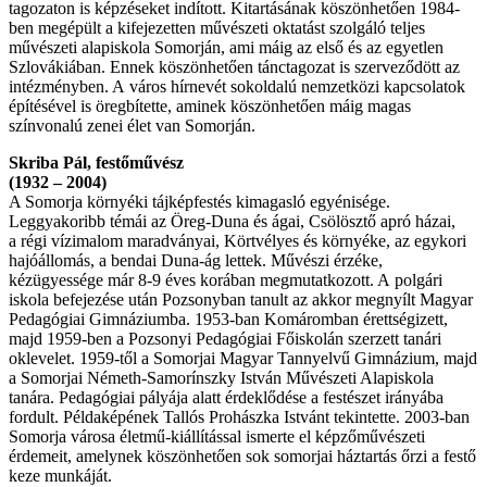
tagozaton is képzéseket indított. Kitartásának köszönhetően 1984-
ben megépült a kifejezetten művészeti oktatást szolgáló teljes
művészeti alapiskola Somorján, ami máig az első és az egyetlen
Szlovákiában. Ennek köszönhetően tánctagozat is szerveződött az
intézményben. A város hírnevét sokoldalú nemzetközi kapcsolatok
építésével is öregbítette, aminek köszönhetően máig magas
színvonalú zenei élet van Somorján.
Skriba Pál, festőművész
(1932 – 2004)
A Somorja környéki tájképfestés kimagasló egyénisége.
Leggyakoribb témái az Öreg-Duna és ágai, Csölösztő apró házai,
a régi vízimalom maradványai, Körtvélyes és környéke, az egykori
hajóállomás, a bendai Duna-ág lettek. Művészi érzéke,
kézügyessége már 8-9 éves korában megmutatkozott. A polgári
iskola befejezése után Pozsonyban tanult az akkor megnyílt Magyar
Pedagógiai Gimnáziumba. 1953-ban Komáromban érettségizett,
majd 1959-ben a Pozsonyi Pedagógiai Főiskolán szerzett tanári
oklevelet. 1959-től a Somorjai Magyar Tannyelvű Gimnázium, majd
a Somorjai Németh-Samorínszky István Művészeti Alapiskola
tanára. Pedagógiai pályája alatt érdeklődése a festészet irányába
fordult. Példaképének Tallós Prohászka Istvánt tekintette. 2003-ban
Somorja városa életmű-kiállítással ismerte el képzőművészeti
érdemeit, amelynek köszönhetően sok somorjai háztartás őrzi a festő
keze munkáját.