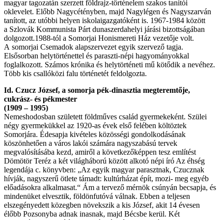
magyar tagozatán szerzett földrajz-történelem szakos tanítói
oklevelet. Előbb Nagycétényben, majd Nagylégen és Nagyszarván
tanított, az utóbbi helyen iskolaigazgatóként is. 1967-1984 között
a Szlovák Kommunista Párt dunaszerdahelyi járási bizottságában
dolgozott.1988-tól a Somorjai Honismereti Ház vezetője volt.
A somorjai Csemadok alapszervezet egyik szervező tagja.
Elsősorban helytörténettel és paraszti-népi hagyományokkal
foglalkozott. Számos krónika és helytörténeti mű kötődik a nevéhez.
Több kis csallóközi falu történetét feldolgozta.
Id. Czucz József, a somorja pék-dinasztia megteremtője,
cukrász- és pékmester
(1909 – 1995)
Nemeshodosban született földműves család gyermekeként. Szülei
négy gyermekükkel az 1920-as évek első felében költöztek
Somorjára. Édesapja kivételes közösségi gondolkodásának
köszönhetően a város lakói számára nagyszabású tervek
megvalósításába kezd, amiről a következőképpen tesz említést
Dömötör Teréz a két világháború között alkotó népi író Az éhség
legendája c. könyvben: „Az egyik magyar parasztnak, Czucznak
hívják, nagyszerű ötlete támadt: kultúrházat épít, mozi- meg egyéb
előadásokra alkalmasat.“ Ám a tervező mérnök csúnyán becsapja, és
mindenüket elvesztik, földönfutóvá válnak. Ebben a teljesen
elszegényedett közegben növekszik a kis József, akit 14 évesen
élőbb Pozsonyba adnak inasnak, majd Bécsbe kerül. Két