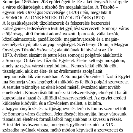
Somorján 1865-ben 208 épület égett le. Ez a két tényező is sürgette
a város elöljáróságát a tűzoltó őrs megalakítására. A Tűzoltó –
egyesületek Országos Szövetsége (1870) után, megalakult
a SOMORJAI ÖNKÉNTES TŰZOLTÓ ŐRS (1873).
A legszükségesebb tűzoltószerek és felszerelés beszerzési
költségeinek fedezésére a testület gyűjtést szervezett. Somorja város
elöljárósága 400 forintot adományozott. Iparosok, vállalkozók,
közalkalmazottak, gazdálkodók, magánfuvarozók és a magán-
személyek nyújtottak anyagi segítséget. Széchényi Ödön, a Magyar
Országos Tűzoltó Szövetség alapítójának felhívására az Úr
1873. évében elszánt és tettre kész somorjai polgárok alakították
a Somorjai Önkéntes Tűzoltó Egyletet. Életre kelt egy mozgalom,
amely az egész várost meghódította. Nemes lelkű elődök előtt
tisztelgünk, akik az élet- és az értékmentés szolgálatát
meghonosították városunkban. A Somorjai Önkéntes Tűzoltó Egylet
ma Somorja város legrégebbi működő és fejlődő polgári szervezete.
A testület tekintélye az eltelt közel másfél évszázad alatt tovább
emelkedett. Körszerűsödött műszaki felszereltsége, elmélyült baráti
kapcsolata a hazai és külföldi társszervezetekkel. Az egylet eredeti
küldetése kibővült, és a tűzvédelem mellett, a kultúra,
a hagyományőrzés és az ifjúságnevelés terén is fontos szerepet tölt
be Somorja város életében. Jelentőségét bizonyítja, hogy városunk
társadalmi életének formálásából napjainkban is kiveszi a részét.
A testület fúvószenekara, amelynek gyökerei szintén a XIX.
századba nyúlnak vissza, méltó módon képviseli a szervezetet és