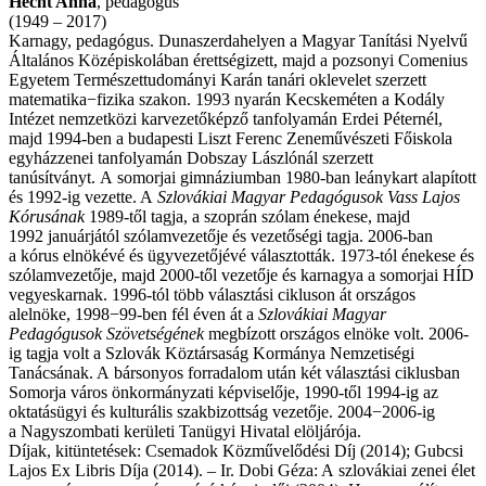
Hecht Anna
, pedagógus
(1949 – 2017)
Karnagy, pedagógus. Dunaszerdahelyen a Magyar Tanítási Nyelvű
Általános Középiskolában érettségizett, majd a pozsonyi Comenius
Egyetem Természettudományi Karán tanári oklevelet szerzett
matematika−fizika szakon. 1993 nyarán Kecskeméten a Kodály
Intézet nemzetközi karvezetőképző tanfolyamán Erdei Péternél,
majd 1994-ben a budapesti Liszt Ferenc Zeneművészeti Főiskola
egyházzenei tanfolyamán Dobszay Lászlónál szerzett
tanúsítványt. A somorjai gimnáziumban 1980-ban leánykart alapított
és 1992-ig vezette. A
Szlovákiai Magyar Pedagógusok Vass Lajos
Kórusának
1989-től tagja, a szoprán szólam énekese, majd
1992 januárjától szólamvezetője és vezetőségi tagja. 2006-ban
a kórus elnökévé és ügyvezetőjévé választották. 1973-tól énekese és
szólamvezetője, majd 2000-től vezetője és karnagya a somorjai HÍD
vegyeskarnak. 1996-tól több választási cikluson át országos
alelnöke, 1998−99-ben fél éven át a
Szlovákiai Magyar
Pedagógusok Szövetségének
megbízott országos elnöke volt. 2006-
ig tagja volt a Szlovák Köztársaság Kormánya Nemzetiségi
Tanácsának. A bársonyos forradalom után két választási ciklusban
Somorja város önkormányzati képviselője, 1990-től 1994-ig az
oktatásügyi és kulturális szakbizottság vezetője. 2004−2006-ig
a Nagyszombati kerületi Tanügyi Hivatal elöljárója.
Díjak, kitüntetések: Csemadok Közművelődési Díj (2014); Gubcsi
Lajos Ex Libris Díja (2014). – Ir. Dobi Géza: A szlovákiai zenei élet