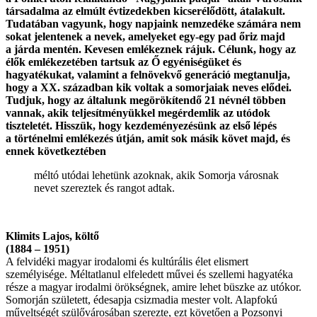
társadalma az elmúlt évtizedekben kicserélődött, átalakult.
Tudatában vagyunk, hogy napjaink nemzedéke számára nem
sokat jelentenek a nevek, amelyeket egy-egy pad őriz majd
a járda mentén. Kevesen emlékeznek rájuk. Célunk, hogy az
élők emlékezetében tartsuk az Ő egyéniségüket és
hagyatékukat, valamint a felnövekvő generáció megtanulja,
hogy a XX. században kik voltak a somorjaiak neves elődei.
Tudjuk, hogy az általunk megörökítendő 21 névnél többen
vannak, akik teljesítményükkel megérdemlik az utódok
tiszteletét. Hisszük, hogy kezdeményezésünk az első lépés
a történelmi emlékezés útján, amit sok másik követ majd, és
ennek következtében
méltó utódai lehetünk azoknak, akik Somorja városnak
nevet szereztek és rangot adtak.
Klimits Lajos, költő
(1884 – 1951)
A felvidéki magyar irodalomi és kultúrális élet elismert
személyisége. Méltatlanul elfeledett művei és szellemi hagyatéka
része a magyar irodalmi örökségnek, amire lehet büszke az utókor.
Somorján született, édesapja csizmadia mester volt. Alapfokú
műveltségét szülővárosában szerezte, ezt követően a Pozsonyi