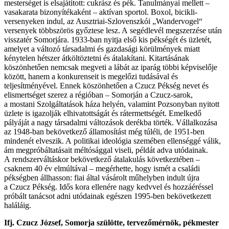
mesterséget is elsajátított: cukrász és pék. Tanulmányai mellett –
vasakarata bizonyítékaként – aktívan sportol. Boxol, bicikli-
versenyeken indul, az Ausztriai-Szlovenszkói „Wandervogel“
versenyek többszörös győztese lesz. A segédlevél megszerzése után
visszatér Somorjára. 1933-ban nyitja első kis pékségét és üzletét,
amelyet a változó társadalmi és gazdasági körülmények miatt
kénytelen hétszer átköltöztetni és átalakítani. Kitartásának
köszönhetően nemcsak megveti a lábát az iparág többi képviselője
között, hanem a konkurenseit is megelőzi tudásával és
teljesítményével. Ennek köszönhetően a Czucz Pékség nevet és
elismertséget szerez a régióban – Somorján a Czucz-sarok,
a mostani Szolgáltatások háza helyén, valamint Pozsonyban nyitott
üzlete is igazolják elhivatottságát és rátermettségét. Emelkedő
pályáját a nagy társadalmi változások derékba törték. Vállalkozása
az 1948-ban bekövetkező államosítást még túléli, de 1951-ben
mindenét elveszik. A politikai ideológia szemében ellenséggé válik,
ám megpróbáltatásait méltósággal viseli, példát adva utódainak.
A rendszerváltáskor bekövetkező átalakulás következtében –
csaknem 40 év elmúltával – megérhette, hogy ismét a családi
pékségben állhasson: fiai által vásárolt műhelyben indult újra
a Czucz Pékség. Idős kora ellenére nagy kedvvel és hozzáéréssel
próbált tanácsot adni utódainak egészen 1995-ben bekövetkezett
haláláig.
Ifj. Czucz József, Somorja szülötte, tervezőmérnök, pékmester