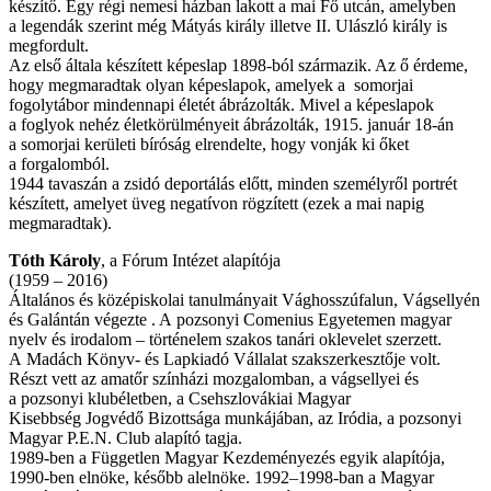
készítő. Egy régi nemesi házban lakott a mai Fő utcán, amelyben
a legendák szerint még Mátyás király illetve II. Ulászló király is
megfordult.
Az első általa készített képeslap 1898-ból származik. Az ő érdeme,
hogy megmaradtak olyan képeslapok, amelyek a somorjai
fogolytábor mindennapi életét ábrázolták. Mivel a képeslapok
a foglyok nehéz életkörülményeit ábrázolták, 1915. január 18-án
a somorjai kerületi bíróság elrendelte, hogy vonják ki őket
a forgalomból.
1944 tavaszán a zsidó deportálás előtt, minden személyről portrét
készített, amelyet üveg negatívon rögzített (ezek a mai napig
megmaradtak).
Tóth Károly
, a Fórum Intézet alapítója
(1959 – 2016)
Általános és középiskolai tanulmányait Vághosszúfalun, Vágsellyén
és Galántán végezte . A pozsonyi Comenius Egyetemen magyar
nyelv és irodalom – történelem szakos tanári oklevelet szerzett.
A Madách Könyv- és Lapkiadó Vállalat szakszerkesztője volt.
Részt vett az amatőr színházi mozgalomban, a vágsellyei és
a pozsonyi klubéletben, a Csehszlovákiai Magyar
Kisebbség Jogvédő Bizottsága munkájában, az Iródia, a pozsonyi
Magyar P.E.N. Club alapító tagja.
1989-ben a Független Magyar Kezdeményezés egyik alapítója,
1990-ben elnöke, később alelnöke. 1992–1998-ban a Magyar