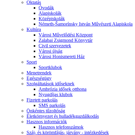
Oktatás
Óvodák
Alapiskolák
Középiskolák
Németh-Šamorínsky István Művészeti Alapiskola
Kultúra
Városi Művelődési Központ
Zalabai Zsigmond Könyvtár
Civil szervezetek
Városi újság
Városi Honismereti Ház
Sport
Sportklubok
Menetrendek
Egészségügy
Szolgáltatások időseknek
Ambrózia idősek otthona
Nyugdíjas klubok
Fizetett parkolás
SMS parkolás
Önkéntes tűzoltóság
Életkörnyezet és hulladékgazdálkodás
Hasznos információk
Hasznos telefonszámok
Száj- és körömfájás- járvány - intézkedések