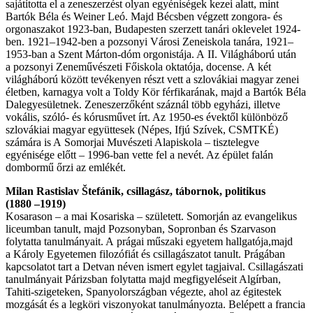
sajátította el a zeneszerzést olyan egyéniségek kezei alatt, mint
Bartók Béla és Weiner Leó. Majd Bécsben végzett zongora- és
orgonaszakot 1923-ban, Budapesten szerzett tanári oklevelet 1924-
ben. 1921–1942-ben a pozsonyi Városi Zeneiskola tanára, 1921–
1953-ban a Szent Márton-dóm orgonistája. A II. Világháború után
a pozsonyi Zeneművészeti Főiskola oktatója, docense. A két
világháború között tevékenyen részt vett a szlovákiai magyar zenei
életben, karnagya volt a Toldy Kör férfikarának, majd a Bartók Béla
Dalegyesületnek. Zeneszerzőként száznál több egyházi, illetve
vokális, szóló- és kórusművet írt. Az 1950-es évektől különböző
szlovákiai magyar együttesek (Népes, Ifjú Szívek, CSMTKÉ)
számára is A Somorjai Muvészeti Alapiskola – tisztelegve
egyénisége előtt – 1996-ban vette fel a nevét. Az épület falán
dombormű őrzi az emlékét.
Milan Rastislav Štefánik, csillagász, tábornok, politikus
(1880 –1919)
Kosarason – a mai Kosariska – született. Somorján az evangelikus
liceumban tanult, majd Pozsonyban, Sopronban és Szarvason
folytatta tanulmányait. A prágai műszaki egyetem hallgatója,majd
a Károly Egyetemen filozófiát és csillagászatot tanult. Prágában
kapcsolatot tart a Detvan néven ismert egylet tagjaival. Csillagászati
tanulmányait Párizsban folytatta majd megfigyeléseit Algírban,
Tahiti-szigeteken, Spanyolországban végezte, ahol az égitestek
mozgását és a legköri viszonyokat tanulmányozta. Belépett a francia