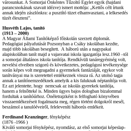
városunkat. A Somorjai Önkéntes Tűzoltó Egylet egyik (hajdani
parancsnokának szavait idézve) ismert mottója: „Kettős célt írtunk
annak idején zászlónkra: a pusztító tüzet elhamvasztani, a lelkesedés
tüzét éleszteni”.
Husvéth Lajos, tanító
(1913 – 2000)
A Magyar Állami Tanítóképző főiskolán szerzett diplomát.
Pedagógiai pályafutását Pozsonyban a Csáky iskolában kezdte,
majd több iskolában besegített. A háború után a nagypakai
alapiskolában tanít majd a vajasvatai iskola igazgatója lesz.1960 –tól
a somorjai általános iskola tanítója. Rendkívüli tanáregyéniség volt,
nevelési elveiben szigorú és következetes, pedagógusi tevékenysége
során képes volt megragadni a gyermekek fantáziáját, egykor volt
tanítványai ma is szeretettel emlékeznek vissza rá. Az utolsó tagja
annak a tanítónemzedéknek amelyik a kis faluknak néptanítója volt.
Ez azt jelentette, hogy nemcsak az iskolás gyerekek tanítója,
hanem a felnőtteké is. Minden ügyes bajos dologban bizalommal
fordultak a tanítóúrhoz. Önéletrajzként is felfogható könyvében
visszaemlékezéseit fogalmazta meg, régen történt dolgokról mesél,
beszámol a tanulóéveiről, feleleveníti háborús emlékeit.
Ferdinand Kranzinger
, fényképész
(1876 -1966 )
Kiváló somorjai fényképész, nyomdász, az első somorjai képeslap-