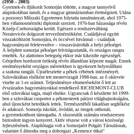
(1950 – 2003)
Gyermek-és ifjúkorát Somorján töltötte, a magyar tannyelvű
alapiskolában tanult, és a magyar gimnáziumban érettségizett. Utána
a pozsonyi Műszaki Egyetemen folytatta tanulmányait, ahol 1975-
ben villamosmérnöki diplomát szerzett. 1976-ban házassága révén
Közép-Csehországba került. Egészen a rendszerváltásig
Neratovicén dolgozott tervezőmérnökként. Családjával együtt
visszaköltözött Somorjára, és öccsével Istvánnal – családjuk
hagyományait felelevenítve – visszavásárolták a helyi pékséget.
A leépített somorjai pékséget felvirágoztatták, és országos rangra
emelték. Az alattomos betegség ekkor már kikezdte egészségét.
Génjeiben hordozott örökség révén állandóan képezte magát. Ennek
eredményeként országos méretekben is igyekezett helyreállítani
a szakma rangját. Újraélesztette a pékek céhének intézményét.
Szlovákiában elsőként tett mestervizsgát 1998-ban, az ő oklevele
viselte az 1-es számot. Teljesítménye elismeréseként ő lett az
évszázados hagyományokkal rendelkező RICHEMONT-CLUB
első szlovákiai tagja, majd elnöke. Ugyancsak ő készítette fel 1999-
ben a szlovákiai csoportot a pékmesterek párizsi világbajnokságára,
ahol újoncként hetedikek lettek. Természetéből fakadóan segítőkész
és adakozó. Somorja iskoláit, óvódáit, az öregek otthonát,
a gyermekotthont támogadta. A rászorulók számára rendszeresen
biztosított ingyen kenyeret. Aktív részese volt a városi közösségi
fejlesztésének. Alapítótagja volt a Somorjaért Polgári Társulásnak,
valamint ő álmodta meg a doborgazi „Kemence titkai“