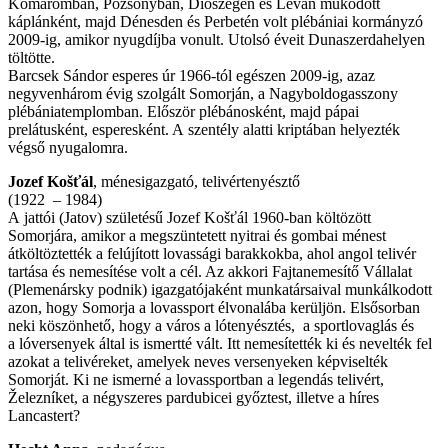
Komáromban, Pozsonyban, Diószegen és Léván működött
káplánként, majd Dénesden és Perbetén volt plébániai kormányzó
2009-ig, amikor nyugdíjba vonult. Utolsó éveit Dunaszerdahelyen
töltötte.
Barcsek Sándor esperes úr 1966-tól egészen 2009-ig, azaz
negyvenhárom évig szolgált Somorján, a Nagyboldogasszony
plébániatemplomban. Először plébánosként, majd pápai
prelátusként, esperesként. A szentély alatti kriptában helyezték
végső nyugalomra.
Jozef Košťál
, ménesigazgató, telivértenyésztő
(1922 – 1984)
A jattói (Jatov) születésű Jozef Košťál 1960-ban költözött
Somorjára, amikor a megszüntetett nyitrai és gombai ménest
átköltöztették a felújított lovassági barakkokba, ahol angol telivér
tartása és nemesítése volt a cél. Az akkori Fajtanemesítő Vállalat
(Plemenársky podnik) igazgatójaként munkatársaival munkálkodott
azon, hogy Somorja a lovassport élvonalába kerüljön. Elsősorban
neki köszönhető, hogy a város a lótenyésztés, a sportlovaglás és
a lóversenyek által is ismertté vált. Itt nemesítették ki és nevelték fel
azokat a telivéreket, amelyek neves versenyeken képviselték
Somorját. Ki ne ismerné a lovassportban a legendás telivért,
Železníket, a négyszeres pardubicei győztest, illetve a híres
Lancastert?