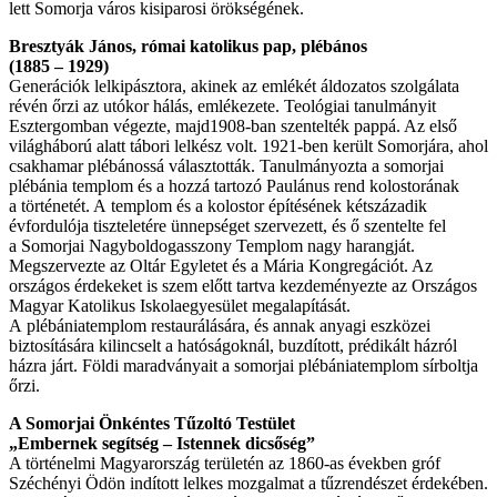
lett Somorja város kisiparosi örökségének.
Bresztyák János, római katolikus pap, plébános
(1885 – 1929)
Generációk lelkipásztora, akinek az emlékét áldozatos szolgálata
révén őrzi az utókor hálás, emlékezete. Teológiai tanulmányit
Esztergomban végezte, majd1908-ban szentelték pappá. Az első
világháború alatt tábori lelkész volt. 1921-ben került Somorjára, ahol
csakhamar plébánossá választották. Tanulmányozta a somorjai
plébánia templom és a hozzá tartozó Paulánus rend kolostorának
a történetét. A templom és a kolostor építésének kétszázadik
évfordulója tiszteletére ünnepséget szervezett, és ő szentelte fel
a Somorjai Nagyboldogasszony Templom nagy harangját.
Megszervezte az Oltár Egyletet és a Mária Kongregációt. Az
országos érdekeket is szem előtt tartva kezdeményezte az Országos
Magyar Katolikus Iskolaegyesület megalapítását.
A plébániatemplom restaurálására, és annak anyagi eszközei
biztosítására kilincselt a hatóságoknál, buzdított, prédikált házról
házra járt. Földi maradványait a somorjai plébániatemplom sírboltja
őrzi.
A Somorjai Önkéntes Tűzoltó Testület
„Embernek segítség – Istennek dicsőség”
A történelmi Magyarország területén az 1860-as években gróf
Széchényi Ödön indított lelkes mozgalmat a tűzrendészet érdekében.