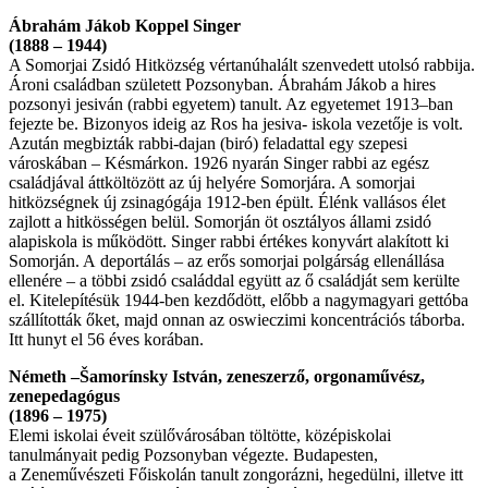
Ábrahám Jákob Koppel Singer
(1888 – 1944)
A Somorjai Zsidó Hitközség vértanúhalált szenvedett utolsó rabbija.
Ároni családban született Pozsonyban. Ábrahám Jákob a hires
pozsonyi jesiván (rabbi egyetem) tanult. Az egyetemet 1913–ban
fejezte be. Bizonyos ideig az Ros ha jesiva- iskola vezetője is volt.
Azután megbizták rabbi-dajan (biró) feladattal egy szepesi
városkában – Késmárkon. 1926 nyarán Singer rabbi az egész
családjával áttköltözött az új helyére Somorjára. A somorjai
hitközségnek új zsinagógája 1912-ben épült. Élénk vallásos élet
zajlott a hitkösségen belül. Somorján öt osztályos állami zsidó
alapiskola is működött. Singer rabbi értékes konyvárt alakított ki
Somorján. A deportálás – az erős somorjai polgárság ellenállása
ellenére – a többi zsidó családdal együtt az ő családját sem kerülte
el. Kitelepítésük 1944-ben kezdődött, előbb a nagymagyari gettóba
szállították őket, majd onnan az oswieczimi koncentrációs táborba.
Itt hunyt el 56 éves korában.
Németh –Šamorínsky István, zeneszerző, orgonaművész,
zenepedagógus
(1896 – 1975)
Elemi iskolai éveit szülővárosában töltötte, középiskolai
tanulmányait pedig Pozsonyban végezte. Budapesten,
a Zeneművészeti Főiskolán tanult zongorázni, hegedülni, illetve itt