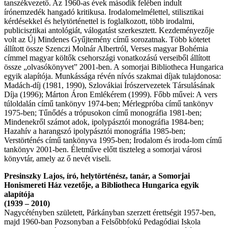
tanszékvezető. Az 1960-as évek második felében indult
írónemzedék hangadó kritikusa. Irodalomelmélettel, stilisztikai
kérdésekkel és helytörténettel is foglalkozott, több irodalmi,
publicisztikai antológiát, válogatást szerkesztett. Kezdeményezője
volt az Új Mindenes Gyűjtemény című sorozatnak. Több kötetet
állított össze Szenczi Molnár Albertról, Verses magyar Bohémia
címmel magyar költők csehországi vonatkozású verseiből állított
össze „olvasókönyvet” 2001-ben. A somorjai Bibliotheca Hungarica
egyik alapítója. Munkássága révén nívós szakmai díjak tulajdonosa:
Madách-díj (1981, 1990), Szlovákiai Írószervezetek Társulásának
Díja (1996); Márton Áron Emlékérem (1999). Főbb művei: A vers
túloldalán című tankönyv 1974-ben; Mérlegpróba című tankönyv
1975-ben; Tűnődés a trópusokon című monográfia 1981-ben;
Mindenekről számot adok, ipolypásztói monográfia 1984-ben;
Hazahív a harangszó ipolypásztói monográfia 1985-ben;
Verstörténés című tankönyva 1995-ben; Irodalom és iroda-lom című
tankönyv 2001-ben. Életműve előtt tiszteleg a somorjai városi
könyvtár, amely az ő nevét viseli.
Presinszky Lajos, író, helytörténész, tanár, a Somorjai
Honismereti Ház vezetője, a Bibliotheca Hungarica egyik
alapítója
(1939 – 2010)
Nagycétényben született, Párkányban szerzett érettségit 1957-ben,
majd 1960-ban Pozsonyban a Felsőbbfokú Pedagódiai Iskola