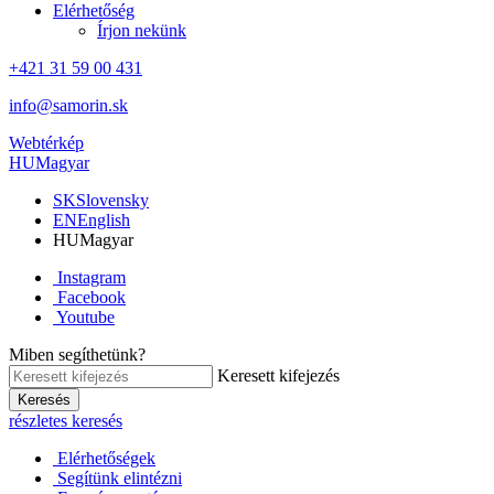
Elérhetőség
Írjon nekünk
+421 31 59 00 431
info@samorin.sk
Webtérkép
HU
Magyar
SK
Slovensky
EN
English
HU
Magyar
Instagram
Facebook
Youtube
Miben segíthetünk?
Keresett kifejezés
Keresés
részletes keresés
Elérhetőségek
Segítünk elintézni