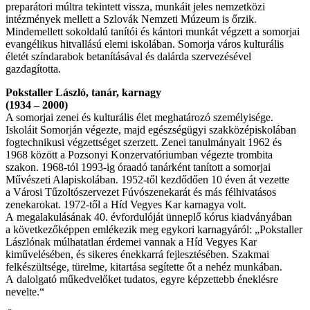
preparátori múltra tekintett vissza, munkáit jeles nemzetközi
intézmények mellett a Szlovák Nemzeti Múzeum is őrzik.
Mindemellett sokoldalú tanítói és kántori munkát végzett a somorjai
evangélikus hitvallású elemi iskolában. Somorja város kulturális
életét színdarabok betanításával és dalárda szervezésével
gazdagította.
Pokstaller László, tanár, karnagy
(1934 – 2000)
A somorjai zenei és kulturális élet meghatározó személyisége.
Iskoláit Somorján végezte, majd egészségügyi szakközépiskolában
fogtechnikusi végzettséget szerzett. Zenei tanulmányait 1962 és
1968 között a Pozsonyi Konzervatóriumban végezte trombita
szakon. 1968-tól 1993-ig óraadó tanárként tanított a somorjai
Művészeti Alapiskolában. 1952-től kezdődően 10 éven át vezette
a Városi Tűzoltószervezet Fúvószenekarát és más félhivatásos
zenekarokat. 1972-től a Híd Vegyes Kar karnagya volt.
A megalakulásának 40. évfordulóját ünneplő kórus kiadványában
a következőképpen emlékezik meg egykori karnagyáról: „Pokstaller
Lászlónak múlhatatlan érdemei vannak a Híd Vegyes Kar
kiművelésében, és sikeres énekkarrá fejlesztésében. Szakmai
felkészültsége, türelme, kitartása segítette őt a nehéz munkában.
A dalolgató műkedvelőket tudatos, egyre képzettebb éneklésre
nevelte.“