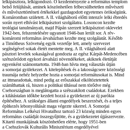
lelkipásztora, lelkigondozó. Ő kezdeményezte a református templom
belső felújítását, aminek köszönhetően felbecsülhetetlen művészeti
és művészettörténeti értékekkel gazdagodott egyetemes örökségünk.
Komáromban született. A II. világháború előtti intenzív lelki ébredés
során nyert elhívást lelkipásztori szolgálatra. Losoncon kezdte
teológiai tanulmányait, majd Pápán szerzett lelkipásztori oklevelet
1942-ben, felszentelésére ugyanott 1946-ban lerült sor. A rév-
komáromi református árvaházban kezdte meg szolgálatát. Később
a Timótheus Szövetség egyik vezetője lett, amely szervezet
segítségével sokak életét mentette meg. A II. világháború alatt
pásztori levelek sokaságával gondozta az egész Kárpát-Medencében
szétszóródott egykori árvaházi növendékeket, akiknek életútját
egyenként számontartotta. 1948-ban hívta meg választás útján
a somorjai gyülekezet. A kitelepítések és a lakosságcsere közösségi
traumája nehéz helyzetbe hozta a somorjai reformátusokat is. Mind
az ittmaradottak, mind pedig az erőszakkal elköltöztetettek
számíthattak rá, hiszen a politikai tiltással nem törődve még
Csehországban is meglátogatta a szétszakított családokat. Ezekben
a kilátástalan időkbe kezdett hozzá a gyülekezet az új parókia
építéséhez. A szükséges állami engedélyek beszerzését, és a teljes
építkezés lebonyolítását maga végezte sikerrel. A Somorjai
Református Lelkészi Hivatalhoz tartozó 23 község minden egyes
református családját összegyűjtötte, és a gyülekezetet újjászervezte.
Kitartó munkájának köszönhetően elérte, hogy 1951-ben
a Csehszlovák Kulturális Minisztérium engedélyével