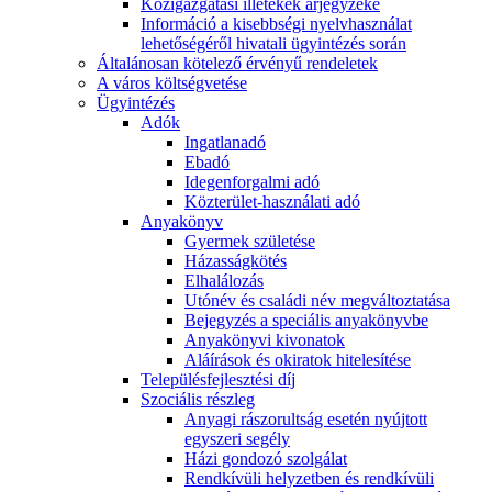
Közigazgatási illetékek árjegyzéke
Információ a kisebbségi nyelvhasználat
lehetőségéről hivatali ügyintézés során
Általánosan kötelező érvényű rendeletek
A város költségvetése
Ügyintézés
Adók
Ingatlanadó
Ebadó
Idegenforgalmi adó
Közterület-használati adó
Anyakönyv
Gyermek születése
Házasságkötés
Elhalálozás
Utónév és családi név megváltoztatása
Bejegyzés a speciális anyakönyvbe
Anyakönyvi kivonatok
Aláírások és okiratok hitelesítése
Településfejlesztési díj
Szociális részleg
Anyagi rászorultság esetén nyújtott
egyszeri segély
Házi gondozó szolgálat
Rendkívüli helyzetben és rendkívüli