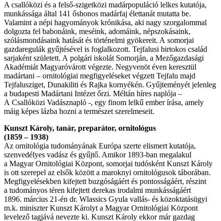
A csallóközi és a felső-szigetközi madárpopuláció lelkes kutatója,
munkássága által 141 őshonos madárfaj élettanát mutatta be.
Valamint a népi hagyományok krónikása, aki nagy szorgalommal
dolgozta fel babonáink, meséink, adomáink, népszokásaink,
szólásmondásaink hatását és történelmi gyökereit. A somorjai
gazdaregulák gyűjtésével is foglalkozott. Tejfalusi birtokos család
sarjaként született. A polgári iskolát Somorján, a Mezőgazdasági
Akadémiát Magyaróvárott végezte. Negyvenöt éven keresztül
madártani – ornitológiai megfigyeléseket végzett Tejfalu majd
Tejfalusziget, Dunakiliti és Rajka kornyékén. Gyűjteményét jelenleg
a budapesti Madártani Intézet őrzi. Méltán híres naplója –
A Csallóközi Vadásznapló -, egy finom lelkű ember írása, amely
máig képes lázba hozni a természet szerelmeseit.
Kunszt Károly, tanár, preparátor, ornitológus
(1859 – 1938)
Az ornitológia tudományának Európa szerte elismert kutatója,
szenvedélyes vadász és gyűjtő. Amikor 1893-ban megalakul
a Magyar Ornitológiai Központ, somorjai tudósként Kunszt Károly
is ott szerepel az elsők között a maroknyi ornitológusok táborában.
Megfigyelésekben kifejtett buzgóságáért és pontosságáért, részint
a tudományos téren kifejtett derekas irodalmi munkásságáért
1896. március 21-én dr. Wlassics Gyula vallás- és közoktatásügyi
m.k. miniszter Kunszt Károlyt a Magyar Ornitológiai Központ
levelező tagjává nevezte ki. Kunszt Károly ekkor már gazdag