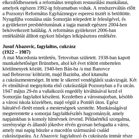
elkezdődhessenek a református templom restaurálási munkálatai,
amelyek egészen 1992-ig folyamatban voltak. A rendszerváltás előtt
a Pozsonyi Református Egyházmegye esperesi tisztét is betöltötte.
Nyugdíjba vonulása után Somorján telepedett le feleségével, és
a gyülekezet presbitériumának a tagja maradt egészen 2004-ben
bekövetkezett haláláig. A református gyülekezet 2006-ban
emléktáblát állított egykori hűséges lelkipásztora emlékére.
Jusuf Abazovic, fagylaltos, cukrász
(1922 – 1987)
A mai Macedonia területén, Tetovoban született. 1938-ban kapott
munkalehetőséget Brünnben, ahol két évet töltött embertelen
körülmenyek közütt. 1940-ben Bán-ba /a mai Banovce
nad Bebravou/ költözött, majd Bazinba, ahol kitanulta
a cukrászmesterséget. Itt tette le sikerrel vendéglátói szakvizsgát. Két
év elmúltával megnyitotta első cukrászdáját Pozsonyban a Fa utcán.
1947 május 29-én a vallalkozói engedély kiváltásával kezd el
Somorján fagylaltot készíteni. Kezdetben a városmajorban, késöbb
a városi iskola közelében, majd végül a Pomléi úton. Egész
hátralévő életét ennek a mesterségnek szentelte. Munkásságával
megteremtette a somorjai fagylaltkészítés hagyományát, amely
napjainkban is komoly hírnévnek örvend. Példaértékű szorgalma,
szerénysége és állandó jókedve révén gyorsan befogadta a város,
amely mai napig büszke a macedón származású család
cukrásziparára. Az Abazovic fagylaltozó és cukrászda immár része