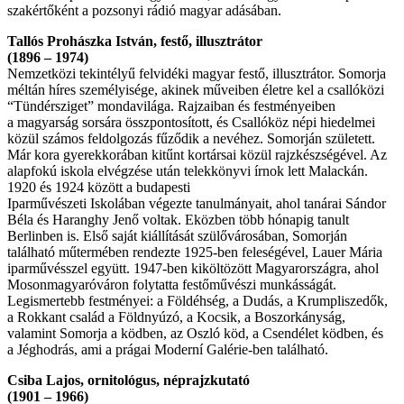
szakértőként a pozsonyi rádió magyar adásában.
Tallós Prohászka István, festő, illusztrátor
(1896 – 1974)
Nemzetközi tekintélyű felvidéki magyar festő, illusztrátor. Somorja
méltán híres személyisége, akinek műveiben életre kel a csallóközi
“Tündérsziget” mondavilága. Rajzaiban és festményeiben
a magyarság sorsára összpontosított, és Csallóköz népi hiedelmei
közül számos feldolgozás fűződik a nevéhez. Somorján született.
Már kora gyerekkorában kitűnt kortársai közül rajzkészségével. Az
alapfokú iskola elvégzése után telekkönyvi írnok lett Malackán.
1920 és 1924 között a budapesti
Iparművészeti Iskolában végezte tanulmányait, ahol tanárai Sándor
Béla és Haranghy Jenő voltak. Eközben több hónapig tanult
Berlinben is. Első saját kiállítását szülővárosában, Somorján
található műtermében rendezte 1925-ben feleségével, Lauer Mária
iparművésszel együtt. 1947-ben kiköltözött Magyarországra, ahol
Mosonmagyaróváron folytatta festőművészi munkásságát.
Legismertebb festményei: a Földéhség, a Dudás, a Krumpliszedők,
a Rokkant család a Földnyúzó, a Kocsik, a Boszorkányság,
valamint Somorja a ködben, az Oszló köd, a Csendélet ködben, és
a Jéghodrás, ami a prágai Moderní Galérie-ben található.
Csiba Lajos, ornitológus, néprajzkutató
(1901 – 1966)