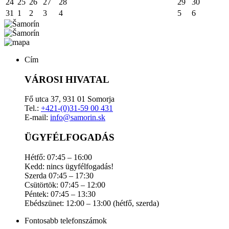
24
25
26
27
28
29
30
31
1
2
3
4
5
6
Cím
VÁROSI HIVATAL
Fő utca 37, 931 01 Somorja
Tel.:
+421-(0)31-59 00 431
E-mail:
info@samorin.sk
ÜGYFÉLFOGADÁS
Hétfő: 07:45 – 16:00
Kedd: nincs ügyfélfogadás!
Szerda 07:45 – 17:30
Csütörtök: 07:45 – 12:00
Péntek: 07:45 – 13:30
Ebédszünet: 12:00 – 13:00 (hétfő, szerda)
Fontosabb telefonszámok