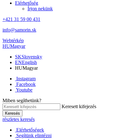
Elérhetőség
Írjon nekünk
+421 31 59 00 431
info@samorin.sk
Webtérkép
HU
Magyar
SK
Slovensky
EN
English
HU
Magyar
Instagram
Facebook
Youtube
Miben segíthetünk?
Keresett kifejezés
Keresés
részletes keresés
Elérhetőségek
Segítünk elintézni