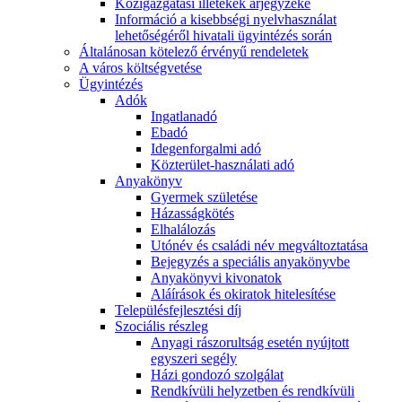
Közigazgatási illetékek árjegyzéke
Információ a kisebbségi nyelvhasználat
lehetőségéről hivatali ügyintézés során
Általánosan kötelező érvényű rendeletek
A város költségvetése
Ügyintézés
Adók
Ingatlanadó
Ebadó
Idegenforgalmi adó
Közterület-használati adó
Anyakönyv
Gyermek születése
Házasságkötés
Elhalálozás
Utónév és családi név megváltoztatása
Bejegyzés a speciális anyakönyvbe
Anyakönyvi kivonatok
Aláírások és okiratok hitelesítése
Településfejlesztési díj
Szociális részleg
Anyagi rászorultság esetén nyújtott
egyszeri segély
Házi gondozó szolgálat
Rendkívüli helyzetben és rendkívüli