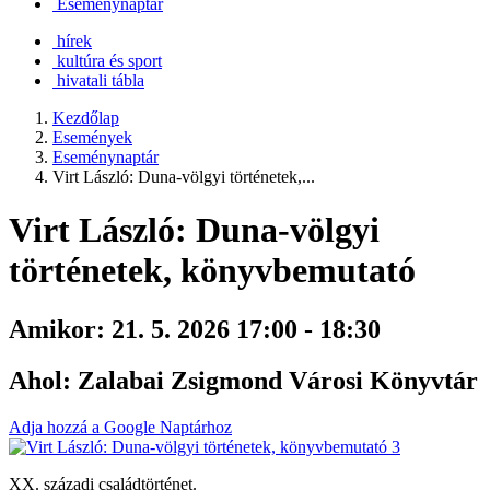
Eseménynaptár
hírek
kultúra és sport
hivatali tábla
Kezdőlap
Események
Eseménynaptár
Virt László: Duna-völgyi történetek,...
Virt László: Duna-völgyi
történetek, könyvbemutató
Amikor:
21. 5. 2026 17:00 - 18:30
Ahol:
Zalabai Zsigmond Városi Könyvtár
Adja hozzá a Google Naptárhoz
XX. századi családtörténet.