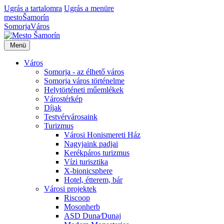
Ugrás a tartalomra
Ugrás a menüre
mesto
Šamorín
Somorja
Város
Menü
Város
Somorja - az élhető város
Somorja város történelme
Helytörténeti műemlékek
Várostérkép
Díjak
Testvérvárosaink
Turizmus
Városi Honismereti Ház
Nagyjaink padjai
Kerékpáros turizmus
Vízi turisztika
X-bionicsphere
Hotel, étterem, bár
Városi projektek
Riscoop
Mosonherb
ASD Duna⁄Dunaj