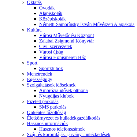
Oktatás
Óvodák
Alapiskolák
Középiskolák
Németh-Šamorínsky István Művészeti Alapiskola
Kultúra
Városi Művelődési Központ
Zalabai Zsigmond Könyvtár
Civil szervezetek
Városi újság
Városi Honismereti Ház
Sport
Sportklubok
Menetrendek
Egészségügy
Szolgáltatások időseknek
Ambrózia idősek otthona
Nyugdíjas klubok
Fizetett parkolás
SMS parkolás
Önkéntes tűzoltóság
Életkörnyezet és hulladékgazdálkodás
Hasznos információk
Hasznos telefonszámok
Száj- és körömfájás- járvány - intézkedések