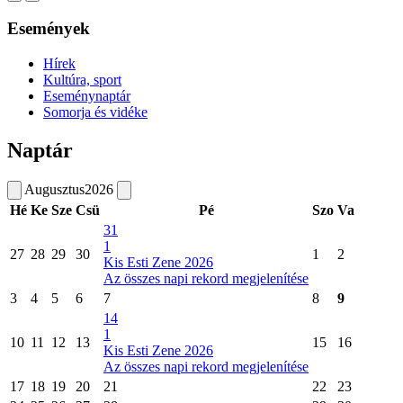
Események
Hírek
Kultúra, sport
Eseménynaptár
Somorja és vidéke
Naptár
Augusztus
2026
Hé
Ke
Sze
Csü
Pé
Szo
Va
31
1
27
28
29
30
1
2
Kis Esti Zene 2026
Az összes napi rekord megjelenítése
3
4
5
6
7
8
9
14
1
10
11
12
13
15
16
Kis Esti Zene 2026
Az összes napi rekord megjelenítése
17
18
19
20
21
22
23