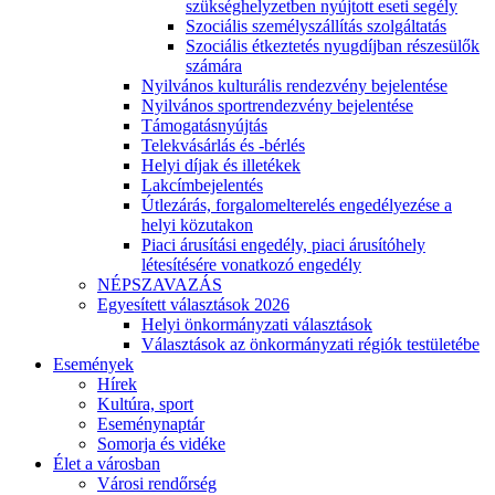
szükséghelyzetben nyújtott eseti segély
Szociális személyszállítás szolgáltatás
Szociális étkeztetés nyugdíjban részesülők
számára
Nyilvános kulturális rendezvény bejelentése
Nyilvános sportrendezvény bejelentése
Támogatásnyújtás
Telekvásárlás és -bérlés
Helyi díjak és illetékek
Lakcímbejelentés
Útlezárás, forgalomelterelés engedélyezése a
helyi közutakon
Piaci árusítási engedély, piaci árusítóhely
létesítésére vonatkozó engedély
NÉPSZAVAZÁS
Egyesített választások 2026
Helyi önkormányzati választások
Választások az önkormányzati régiók testületébe
Események
Hírek
Kultúra, sport
Eseménynaptár
Somorja és vidéke
Élet a városban
Városi rendőrség