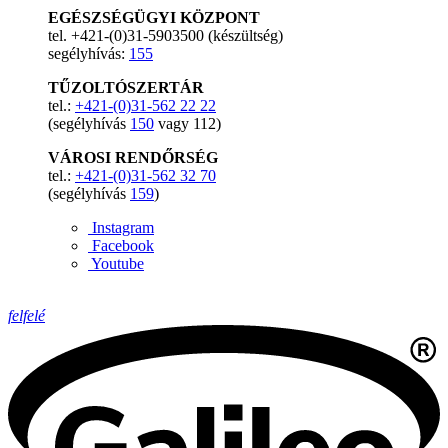
EGÉSZSÉGÜGYI KÖZPONT
tel. +421-(0)31-5903500 (készültség)
segélyhívás:
155
TŰZOLTÓSZERTÁR
tel.:
+421-(0)31-562 22 22
(segélyhívás
150
vagy 112)
VÁROSI RENDŐRSÉG
tel.:
+421-(0)31-562 32 70
(segélyhívás
159
)
Instagram
Facebook
Youtube
felfelé