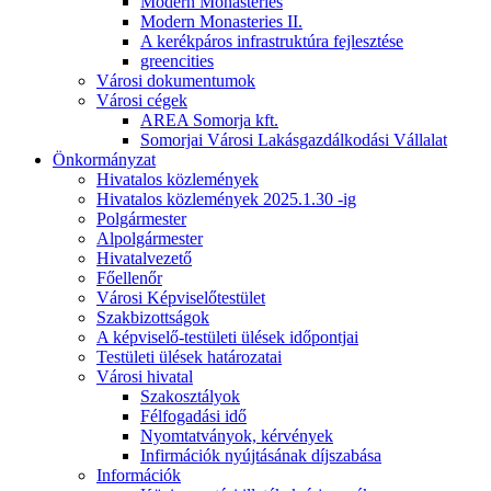
Modern Monasteries
Modern Monasteries II.
A kerékpáros infrastruktúra fejlesztése
greencities
Városi dokumentumok
Városi cégek
AREA Somorja kft.
Somorjai Városi Lakásgazdálkodási Vállalat
Önkormányzat
Hivatalos közlemények
Hivatalos közlemények 2025.1.30 -ig
Polgármester
Alpolgármester
Hivatalvezető
Főellenőr
Városi Képviselőtestület
Szakbizottságok
A képviselő-testületi ülések időpontjai
Testületi ülések határozatai
Városi hivatal
Szakosztályok
Félfogadási idő
Nyomtatványok, kérvények
Infirmációk nyújtásának díjszabása
Információk