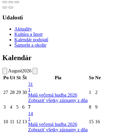
Udalosti
Aktuality
Kultúra a šport
Kalendár podujatí
Šamorín a okolie
Kalendár
August
2026
Po
Ut
St
Št
Pia
So
Ne
31
1
27
28
29
30
1
2
Malá večerná hudba 2026
Zobraziť všetky záznamy z dňa
3
4
5
6
7
8
9
14
1
10
11
12
13
15
16
Malá večerná hudba 2026
Zobraziť všetky záznamy z dňa