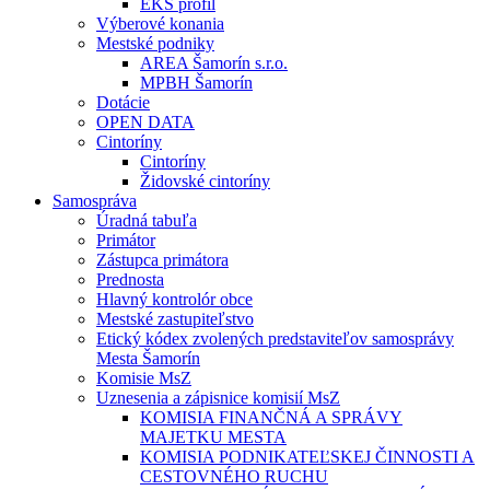
EKS profil
Výberové konania
Mestské podniky
AREA Šamorín s.r.o.
MPBH Šamorín
Dotácie
OPEN DATA
Cintoríny
Cintoríny
Židovské cintoríny
Samospráva
Úradná tabuľa
Primátor
Zástupca primátora
Prednosta
Hlavný kontrolór obce
Mestské zastupiteľstvo
Etický kódex zvolených predstaviteľov samosprávy
Mesta Šamorín
Komisie MsZ
Uznesenia a zápisnice komisií MsZ
KOMISIA FINANČNÁ A SPRÁVY
MAJETKU MESTA
KOMISIA PODNIKATEĽSKEJ ČINNOSTI A
CESTOVNÉHO RUCHU