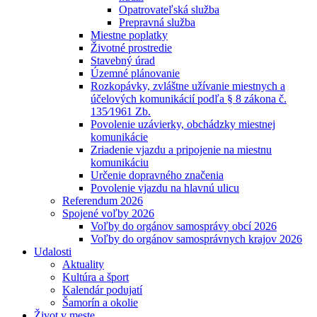
Opatrovateľská služba
Prepravná služba
Miestne poplatky
Životné prostredie
Stavebný úrad
Územné plánovanie
Rozkopávky, zvláštne užívanie miestnych a
účelových komunikácií podľa § 8 zákona č.
135⁄1961 Zb.
Povolenie uzávierky, obchádzky miestnej
komunikácie
Zriadenie vjazdu a pripojenie na miestnu
komunikáciu
Určenie dopravného značenia
Povolenie vjazdu na hlavnú ulicu
Referendum 2026
Spojené voľby 2026
Voľby do orgánov samosprávy obcí 2026
Voľby do orgánov samosprávnych krajov 2026
Udalosti
Aktuality
Kultúra a šport
Kalendár podujatí
Šamorín a okolie
Život v meste