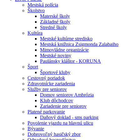
Mestská polícia
Školstvo
Materské školy
Základné školy
Stredné školy
Kultúra
Mestské kultúrne stredisko
Mestská knižnica Zsigmonda Zalabaiho
Mimovládne organizácie
Mestské noviny
Paulánsky kláštor - KORUNA
Šport
Športové kluby
Cestovný poriadok
Zdravotnícke zariadenia
Služby pre seniorov
Domov seniorov Ambrózia
Klub dôchodcov
Zariadenie pre seniorov
Platené parkovanie
Daňový doklad - sms parking
Povolenie vjazdu na hlavnú ulicu
Bývanie
Dobrovoľný hasičský zbor
Odpadové hospodárstvo