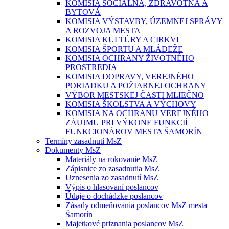
KOMISIA SOCIÁLNA, ZDRAVOTNÁ A
BYTOVÁ
KOMISIA VÝSTAVBY, ÚZEMNEJ SPRÁVY
A ROZVOJA MESTA
KOMISIA KULTÚRY A CIRKVI
KOMISIA ŠPORTU A MLÁDEŽE
KOMISIA OCHRANY ŽIVOTNÉHO
PROSTREDIA
KOMISIA DOPRAVY, VEREJNÉHO
PORIADKU A POŽIARNEJ OCHRANY
VÝBOR MESTSKEJ ČASTI MLIEČNO
KOMISIA ŠKOLSTVA A VÝCHOVY
KOMISIA NA OCHRANU VEREJNÉHO
ZÁUJMU PRI VÝKONE FUNKCIÍ
FUNKCIONÁROV MESTA ŠAMORÍN
Termíny zasadnutí MsZ
Dokumenty MsZ
Materiály na rokovanie MsZ
Zápisnice zo zasadnutia MsZ
Uznesenia zo zasadnutí MsZ
Výpis o hlasovaní poslancov
Údaje o dochádzke poslancov
Zásady odmeňovania poslancov MsZ mesta
Šamorín
Majetkové priznania poslancov MsZ