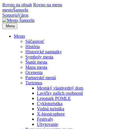
Rovno na obsah
Rovno na menu
mesto
Šamorín
Somorja
Város
Menu
Mesto
Súčasnosť
História
Historické pamiatky
Symboly mesta
Štatút mesta
Mapa mesta
Ocenenia
Partnerské mestá
Turizmus
Mestský vlastivedný dom
Lavičky našich osobností
Lesopark POMLE
Cykloturistika
Vodná turistika
X-bionicsphere
Festivaly
Ubytovanie