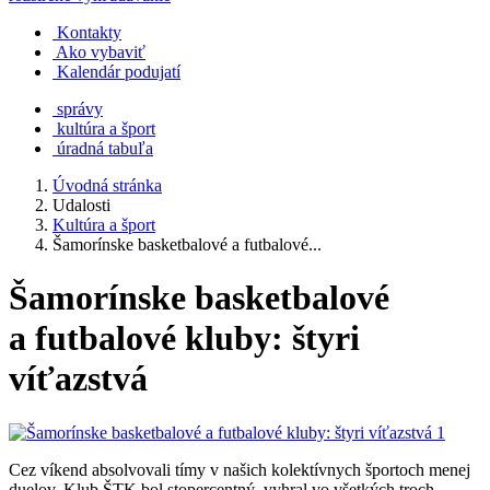
Kontakty
Ako vybaviť
Kalendár podujatí
správy
kultúra a šport
úradná tabuľa
Úvodná stránka
Udalosti
Kultúra a šport
Šamorínske basketbalové a futbalové...
Šamorínske basketbalové
a futbalové kluby: štyri
víťazstvá
Cez víkend absolvovali tímy v našich kolektívnych športoch menej
duelov. Klub ŠTK bol stopercentný, vyhral vo všetkých troch