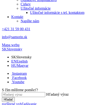
Cirkev
Užitočné informácie
Užitočné informácie s tel. kontaktom
Kontakt
Napíšte nám
+421 31 59 00 431
info@samorin.sk
Mapa webu
SK
Slovensky
SK
Slovensky
EN
English
HU
Magyar
Instagram
Facebook
Youtube
S čím môžeme pomôcť?
Hľadaný výraz
Hľadať
rozšírené vyhľadávanie