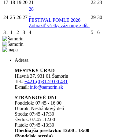
17
18
19
20
21
22
23
28
1
24
25
26
27
29
30
FESTIVAL POMLE 2026
Zobraziť všetky záznamy z dňa
31
1
2
3
4
5
6
Adresa
MESTSKÝ ÚRAD
Hlavná 37, 931 01 Šamorín
Tel.:
+421-(0)31-59 00 431
E-mail:
info@samorin.sk
STRÁNKOVÉ DNI
Pondelok: 07:45 - 16:00
Utorok: Nestránkový deň
Streda: 07:45 -17:30
štvrtok: 07:45 -12:00
Piatok: 07:45 -13:30
Obedňajšia prestávka: 12:00 - 13:00
(Pondelok, streda)