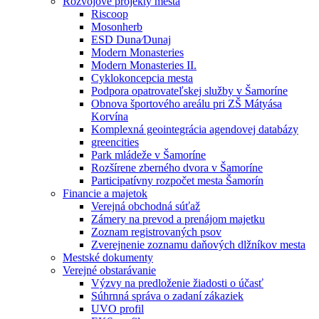
Rozvojové projekty mesta
Riscoop
Mosonherb
ESD Duna⁄Dunaj
Modern Monasteries
Modern Monasteries II.
Cyklokoncepcia mesta
Podpora opatrovateľskej služby v Šamoríne
Obnova športového areálu pri ZŠ Mátyása
Korvína
Komplexná geointegrácia agendovej databázy
greencities
Park mládeže v Šamoríne
Rozšírene zberného dvora v Šamoríne
Participatívny rozpočet mesta Šamorín
Financie a majetok
Verejná obchodná súťaž
Zámery na prevod a prenájom majetku
Zoznam registrovaných psov
Zverejnenie zoznamu daňových dlžníkov mesta
Mestské dokumenty
Verejné obstarávanie
Výzvy na predloženie žiadosti o účasť
Súhrnná správa o zadaní zákaziek
UVO profil