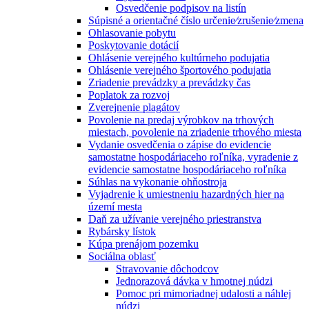
Osvedčenie podpisov na listín
Súpisné a orientačné číslo určenie⁄zrušenie⁄zmena
Ohlasovanie pobytu
Poskytovanie dotácií
Ohlásenie verejného kultúrneho podujatia
Ohlásenie verejného športového podujatia
Zriadenie prevádzky a prevádzky čas
Poplatok za rozvoj
Zverejnenie plagátov
Povolenie na predaj výrobkov na trhových
miestach, povolenie na zriadenie trhového miesta
Vydanie osvedčenia o zápise do evidencie
samostatne hospodáriaceho roľníka, vyradenie z
evidencie samostatne hospodáriaceho roľníka
Súhlas na vykonanie ohňostroja
Vyjadrenie k umiestneniu hazardných hier na
území mesta
Daň za užívanie verejného priestranstva
Rybársky lístok
Kúpa prenájom pozemku
Sociálna oblasť
Stravovanie dôchodcov
Jednorazová dávka v hmotnej núdzi
Pomoc pri mimoriadnej udalosti a náhlej
núdzi