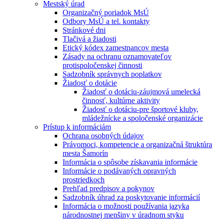
Mestský úrad
Organizačný poriadok MsÚ
Odbory MsÚ a tel. kontakty
Stránkové dni
Tlačivá a žiadosti
Etický kódex zamestnancov mesta
Zásady na ochranu oznamovateľov
protispoločenskej činnosti
Sadzobník správnych poplatkov
Žiadosť o dotácie
Žiadosť o dotáciu-záujmová umelecká
činnosť, kultúrne aktivity
Žiadosť o dotáciu-pre športové kluby,
mládežnícke a spoločenské organizácie
Prístup k informáciám
Ochrana osobných údajov
Právomoci, kompetencie a organizačná štruktúra
mesta Šamorín
Informácia o spôsobe získavania informácie
Informácie o podávaných opravných
prostriedkoch
Prehľad predpisov a pokynov
Sadzobník úhrad za poskytovanie informácií
Informácia o možnosti používania jazyka
národnostnej menšiny v úradnom styku