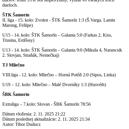
dueloch.
ŠTK Šamorín
II. liga - 15. kolo: Zvolen - ŠTK Šamorín 1:3 (Š.Varga. Lamin
Marong, Fellipe)
U15 - 14. kolo: ŠTK Šamorín – Galanta 5:0 (Farkas 2, Kiss,
Trusina, Erdőssy)
U13 - 14. kolo: ŠTK Šamorín – Galanta 9:0 (Mikula 4, Narancsik
2. Slovjan, Straňák, Nemečkaj)
TJ Mliečno
VIII.liga - 12. kolo: Mliečno – Horná Potôň 2:0 (Sipos, Linka)
U19 – 12. kolo: Mliečno – Malé Dvorníky 1:3 (Husvéth)
ŠBK Šamorín
Extraliga – 7.kolo: Slovan - ŠBK Šamorín 78:56
Dátum vloženia:
2. 11. 2025 21:22
Dátum poslednej aktualizácie:
2. 11. 2025 21:34
Autor:
Tibor Duducz