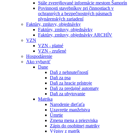
Stále zverejňované informácie mestom Šamorín
Povinnosti stavebníkov pri činnostiach v
ochranných a bezpečnostných pásmach
plynárenských zariadení
Faktúry, zmluvy, objednávky
Faktúry, zmluvy, objednávky
Faktúry, zmluvy, objednávky ARCHÍV
VZN
VZN - platné
VZN - zrušené
Hospodárenie
Ako vybaviť
Dane
Daň z nehnuteľností
Daň za psa
Daň za hracie prístroje
Daň za predajné automaty
Daň za ubytovanie
Matrika
Narodenie dieťaťa
Uzavretie manželstva
Úmrtie
Zmena mena a priezviska
Zápis do osobitnej matriky
Výpisy z matrík