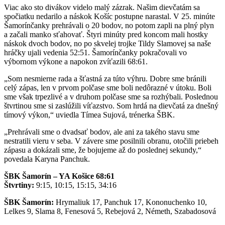
Viac ako sto divákov videlo malý zázrak. Našim dievčatám sa
spočiatku nedarilo a náskok Košíc postupne narastal. V 25. minúte
Šamorínčanky prehrávali o 20 bodov, no potom zapli na plný plyn
a začali manko sťahovať. Štyri minúty pred koncom mali hostky
náskok dvoch bodov, no po skvelej trojke Tildy Slamovej sa naše
hráčky ujali vedenia 52:51. Šamorínčanky pokračovali vo
výbornom výkone a napokon zvíťazili 68:61.
„Som nesmierne rada a šťastná za túto výhru. Dobre sme bránili
celý zápas, len v prvom polčase sme boli nedôrazné v útoku. Boli
sme však trpezlivé a v druhom polčase sme sa rozhýbali. Poslednou
štvrtinou sme si zaslúžili víťazstvo. Som hrdá na dievčatá za dnešný
tímový výkon,“ uviedla Tímea Sujová, trénerka ŠBK.
„Prehrávali sme o dvadsať bodov, ale ani za takého stavu sme
nestratili vieru v seba. V závere sme posilnili obranu, otočili priebeh
zápasu a dokázali sme, že bojujeme až do poslednej sekundy,“
povedala Karyna Panchuk.
ŠBK Šamorín – YA Košice 68:61
Štvrtiny:
9:15, 10:15, 15:15, 34:16
ŠBK Šamorín:
Hrymaliuk 17, Panchuk 17, Kononuchenko 10,
Lelkes 9, Slama 8, Fenesová 5, Rebejová 2, Németh, Szabadosová