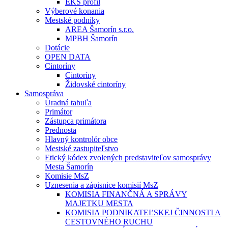
EKS profil
Výberové konania
Mestské podniky
AREA Šamorín s.r.o.
MPBH Šamorín
Dotácie
OPEN DATA
Cintoríny
Cintoríny
Židovské cintoríny
Samospráva
Úradná tabuľa
Primátor
Zástupca primátora
Prednosta
Hlavný kontrolór obce
Mestské zastupiteľstvo
Etický kódex zvolených predstaviteľov samosprávy
Mesta Šamorín
Komisie MsZ
Uznesenia a zápisnice komisií MsZ
KOMISIA FINANČNÁ A SPRÁVY
MAJETKU MESTA
KOMISIA PODNIKATEĽSKEJ ČINNOSTI A
CESTOVNÉHO RUCHU