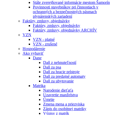
Stále zverejňované informácie mestom Šamorín
Povinnosti stavebníkov pri činnostiach v
ochranných a bezpečnostných pásmach
plynárenských zariadení
Faktúry, zmluvy, objednávky
Faktúry, zmluvy, objednávky
Faktúry, zmluvy, objednávky ARCHÍV
VZN
VZN - platné
VZN - zrušené
Hospodárenie
Ako vybaviť
Dane
Daň z nehnuteľností
Daň za psa
Daň za hracie prístroje
Daň za predajné automaty
Daň za ubytovanie
Matrika
Narodenie dieťaťa
Uzavretie manželstva
Úmrtie
Zmena mena a priezviska
Zápis do osobitnej matriky
Výpisy z matrík