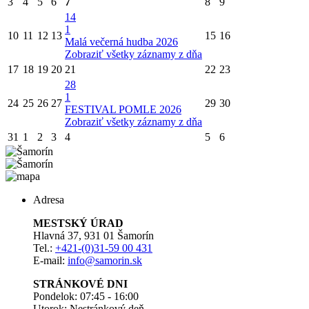
3
4
5
6
7
8
9
14
1
10
11
12
13
15
16
Malá večerná hudba 2026
Zobraziť všetky záznamy z dňa
17
18
19
20
21
22
23
28
1
24
25
26
27
29
30
FESTIVAL POMLE 2026
Zobraziť všetky záznamy z dňa
31
1
2
3
4
5
6
Adresa
MESTSKÝ ÚRAD
Hlavná 37, 931 01 Šamorín
Tel.:
+421-(0)31-59 00 431
E-mail:
info@samorin.sk
STRÁNKOVÉ DNI
Pondelok: 07:45 - 16:00
Utorok: Nestránkový deň