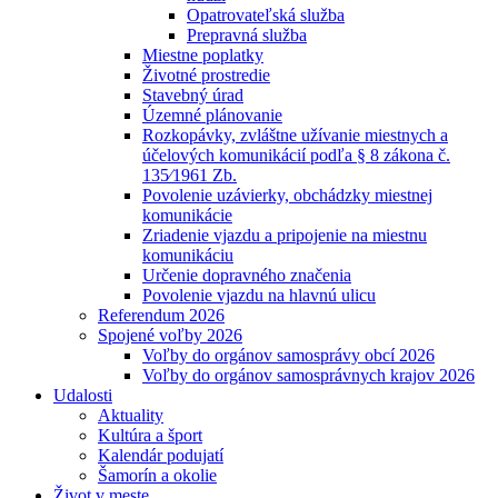
Opatrovateľská služba
Prepravná služba
Miestne poplatky
Životné prostredie
Stavebný úrad
Územné plánovanie
Rozkopávky, zvláštne užívanie miestnych a
účelových komunikácií podľa § 8 zákona č.
135⁄1961 Zb.
Povolenie uzávierky, obchádzky miestnej
komunikácie
Zriadenie vjazdu a pripojenie na miestnu
komunikáciu
Určenie dopravného značenia
Povolenie vjazdu na hlavnú ulicu
Referendum 2026
Spojené voľby 2026
Voľby do orgánov samosprávy obcí 2026
Voľby do orgánov samosprávnych krajov 2026
Udalosti
Aktuality
Kultúra a šport
Kalendár podujatí
Šamorín a okolie
Život v meste