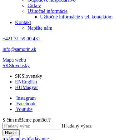
Cirkev
Užitočné informácie
Užitočné informácie s tel. kontaktom
Kontakt
Napíšte nám
+421 31 59 00 431
info@samorin.sk
Mapa webu
SK
Slovensky
SK
Slovensky
EN
English
HU
Magyar
Instagram
Facebook
Youtube
S čím môžeme pomôcť?
Hľadaný výraz
Hľadať
rozšírené vyhľadávanie