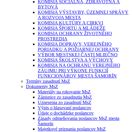
KOMISIA SOCIÁLNA, ZDRAVOTNÁ A
BYTOVÁ
KOMISIA VÝSTAVBY, ÚZEMNEJ SPRÁVY
A ROZVOJA MESTA
KOMISIA KULTÚRY A CIRKVI
KOMISIA ŠPORTU A MLÁDEŽE
KOMISIA OCHRANY ŽIVOTNÉHO
PROSTREDIA
KOMISIA DOPRAVY, VEREJNÉHO
PORIADKU A POŽIARNEJ OCHRANY
VÝBOR MESTSKEJ ČASTI MLIEČNO
KOMISIA ŠKOLSTVA A VÝCHOVY
KOMISIA NA OCHRANU VEREJNÉHO
ZÁUJMU PRI VÝKONE FUNKCIÍ
FUNKCIONÁROV MESTA ŠAMORÍN
Termíny zasadnutí MsZ
Dokumenty MsZ
Materiály na rokovanie MsZ
Zápisnice zo zasadnutia MsZ
Uznesenia zo zasadnutí MsZ
Výpis o hlasovaní poslancov
Údaje o dochádzke poslancov
Zásady odmeňovania poslancov MsZ mesta
Šamorín
Majetkové priznania poslancov MsZ