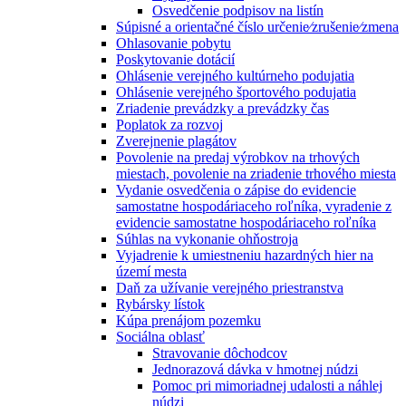
Osvedčenie podpisov na listín
Súpisné a orientačné číslo určenie⁄zrušenie⁄zmena
Ohlasovanie pobytu
Poskytovanie dotácií
Ohlásenie verejného kultúrneho podujatia
Ohlásenie verejného športového podujatia
Zriadenie prevádzky a prevádzky čas
Poplatok za rozvoj
Zverejnenie plagátov
Povolenie na predaj výrobkov na trhových
miestach, povolenie na zriadenie trhového miesta
Vydanie osvedčenia o zápise do evidencie
samostatne hospodáriaceho roľníka, vyradenie z
evidencie samostatne hospodáriaceho roľníka
Súhlas na vykonanie ohňostroja
Vyjadrenie k umiestneniu hazardných hier na
území mesta
Daň za užívanie verejného priestranstva
Rybársky lístok
Kúpa prenájom pozemku
Sociálna oblasť
Stravovanie dôchodcov
Jednorazová dávka v hmotnej núdzi
Pomoc pri mimoriadnej udalosti a náhlej
núdzi