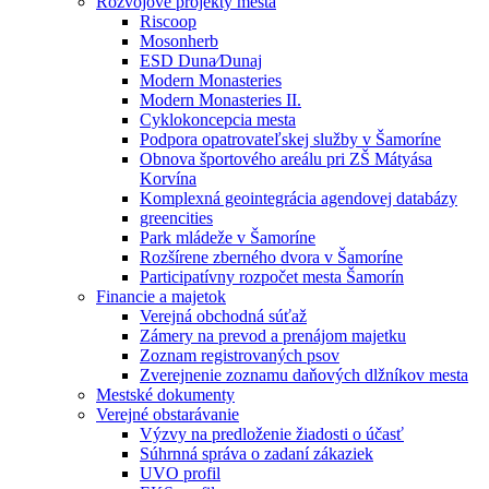
Rozvojové projekty mesta
Riscoop
Mosonherb
ESD Duna⁄Dunaj
Modern Monasteries
Modern Monasteries II.
Cyklokoncepcia mesta
Podpora opatrovateľskej služby v Šamoríne
Obnova športového areálu pri ZŠ Mátyása
Korvína
Komplexná geointegrácia agendovej databázy
greencities
Park mládeže v Šamoríne
Rozšírene zberného dvora v Šamoríne
Participatívny rozpočet mesta Šamorín
Financie a majetok
Verejná obchodná súťaž
Zámery na prevod a prenájom majetku
Zoznam registrovaných psov
Zverejnenie zoznamu daňových dlžníkov mesta
Mestské dokumenty
Verejné obstarávanie
Výzvy na predloženie žiadosti o účasť
Súhrnná správa o zadaní zákaziek
UVO profil