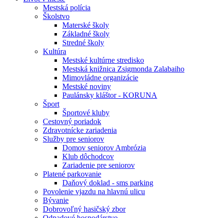
Mestská polícia
Školstvo
Materské školy
Základné školy
Stredné školy
Kultúra
Mestské kultúrne stredisko
Mestská knižnica Zsigmonda Zalabaiho
Mimovládne organizácie
Mestské noviny
Paulánsky kláštor - KORUNA
Šport
Športové kluby
Cestovný poriadok
Zdravotnícke zariadenia
Služby pre seniorov
Domov seniorov Ambrózia
Klub dôchodcov
Zariadenie pre seniorov
Platené parkovanie
Daňový doklad - sms parking
Povolenie vjazdu na hlavnú ulicu
Bývanie
Dobrovoľný hasičský zbor
Odpadové hospodárstvo