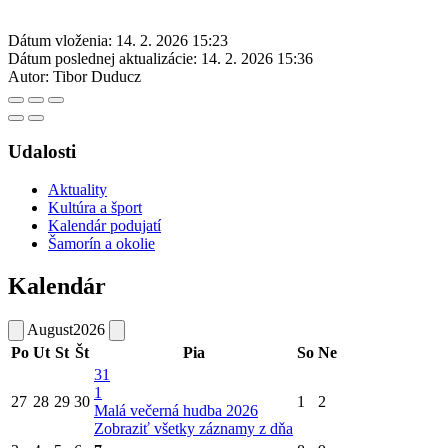
Dátum vloženia:
14. 2. 2026 15:23
Dátum poslednej aktualizácie:
14. 2. 2026 15:36
Autor:
Tibor Duducz
Udalosti
Aktuality
Kultúra a šport
Kalendár podujatí
Šamorín a okolie
Kalendár
August
2026
Po
Ut
St
Št
Pia
So
Ne
31
1
27
28
29
30
1
2
Malá večerná hudba 2026
Zobraziť všetky záznamy z dňa