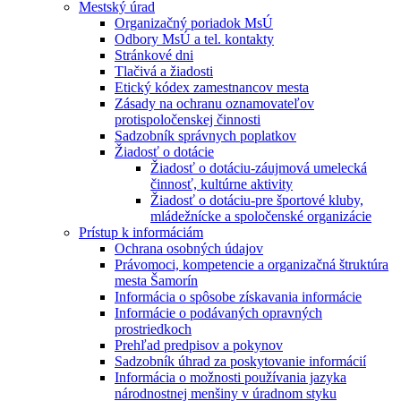
Mestský úrad
Organizačný poriadok MsÚ
Odbory MsÚ a tel. kontakty
Stránkové dni
Tlačivá a žiadosti
Etický kódex zamestnancov mesta
Zásady na ochranu oznamovateľov
protispoločenskej činnosti
Sadzobník správnych poplatkov
Žiadosť o dotácie
Žiadosť o dotáciu-záujmová umelecká
činnosť, kultúrne aktivity
Žiadosť o dotáciu-pre športové kluby,
mládežnícke a spoločenské organizácie
Prístup k informáciám
Ochrana osobných údajov
Právomoci, kompetencie a organizačná štruktúra
mesta Šamorín
Informácia o spôsobe získavania informácie
Informácie o podávaných opravných
prostriedkoch
Prehľad predpisov a pokynov
Sadzobník úhrad za poskytovanie informácií
Informácia o možnosti používania jazyka
národnostnej menšiny v úradnom styku