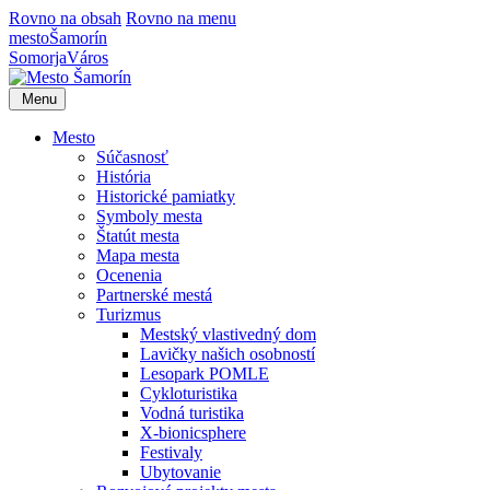
Rovno na obsah
Rovno na menu
mesto
Šamorín
Somorja
Város
Menu
Mesto
Súčasnosť
História
Historické pamiatky
Symboly mesta
Štatút mesta
Mapa mesta
Ocenenia
Partnerské mestá
Turizmus
Mestský vlastivedný dom
Lavičky našich osobností
Lesopark POMLE
Cykloturistika
Vodná turistika
X-bionicsphere
Festivaly
Ubytovanie