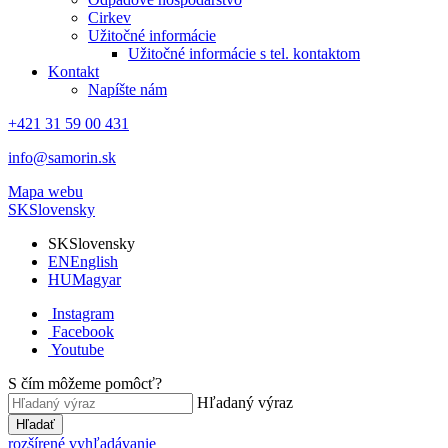
Cirkev
Užitočné informácie
Užitočné informácie s tel. kontaktom
Kontakt
Napíšte nám
+421 31 59 00 431
info@samorin.sk
Mapa webu
SK
Slovensky
SK
Slovensky
EN
English
HU
Magyar
Instagram
Facebook
Youtube
S čím môžeme pomôcť?
Hľadaný výraz
Hľadať
rozšírené vyhľadávanie