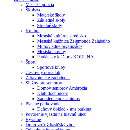
Mestská polícia
Školstvo
Materské školy
Základné školy
Stredné školy
Kultúra
Mestské kultúrne stredisko
Mestská knižnica Zsigmonda Zalabaiho
Mimovládne organizácie
Mestské noviny
Paulánsky kláštor - KORUNA
Šport
Športové kluby
Cestovný poriadok
Zdravotnícke zariadenia
Služby pre seniorov
Domov seniorov Ambrózia
Klub dôchodcov
Zariadenie pre seniorov
Platené parkovanie
Daňový doklad - sms parking
Povolenie vjazdu na hlavnú ulicu
Bývanie
Dobrovoľný hasičský zbor
Odpadové hospodárstvo