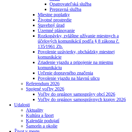
Opatrovateľská služba
Prepravná služba
Miestne poplatky
Životné prostredie
Stavebný úrad
Územné plánovanie
Rozkopávky, zvláštne užívanie miestnych a
účelových komunikácií podľa § 8 zákona č.
135⁄1961 Zb.
Povolenie uzávierky, obchádzky miestnej
komunikácie
Zriadenie vjazdu a pripojenie na miestnu
komunikáciu
Určenie dopravného značenia
Povolenie vjazdu na hlavnú ulicu
Referendum 2026
Spojené voľby 2026
Voľby do orgánov samosprávy obcí 2026
Voľby do orgánov samosprávnych krajov 2026
Udalosti
Aktuality
Kultúra a šport
Kalendár podujatí
Šamorín a okolie
Život v meste