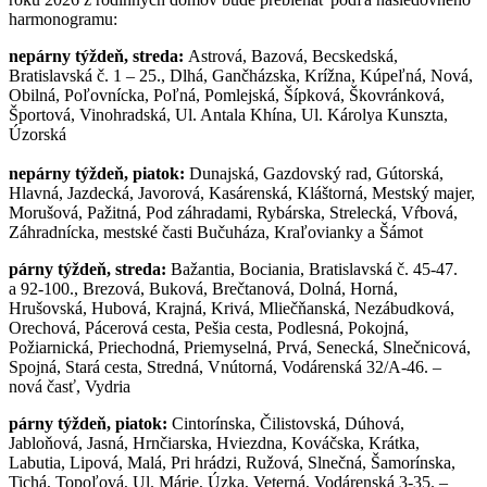
harmonogramu:
nepárny týždeň, streda:
Astrová, Bazová, Becskedská,
Bratislavská č. 1 – 25., Dlhá, Gančházska, Krížna, Kúpeľná, Nová,
Obilná, Poľovnícka, Poľná, Pomlejská, Šípková, Škovránková,
Športová, Vinohradská, Ul. Antala Khína, Ul. Károlya Kunszta,
Úzorská
nepárny týždeň, piatok:
Dunajská, Gazdovský rad, Gútorská,
Hlavná, Jazdecká, Javorová, Kasárenská, Kláštorná, Mestský majer,
Morušová, Pažitná, Pod záhradami, Rybárska, Strelecká, Vŕbová,
Záhradnícka, mestské časti Bučuháza, Kraľovianky a Šámot
párny týždeň, streda:
Bažantia, Bociania, Bratislavská č. 45-47.
a 92-100., Brezová, Buková, Brečtanová, Dolná, Horná,
Hrušovská, Hubová, Krajná, Krivá, Mliečňanská, Nezábudková,
Orechová, Pácerová cesta, Pešia cesta, Podlesná, Pokojná,
Požiarnická, Priechodná, Priemyselná, Prvá, Senecká, Slnečnicová,
Spojná, Stará cesta, Stredná, Vnútorná, Vodárenská 32/A-46. –
nová časť, Vydria
párny týždeň, piatok:
Cintorínska, Čilistovská, Dúhová,
Jabloňová, Jasná, Hrnčiarska, Hviezdna, Kováčska, Krátka,
Labutia, Lipová, Malá, Pri hrádzi, Ružová, Slnečná, Šamorínska,
Tichá, Topoľová, Ul. Márie, Úzka, Veterná, Vodárenská 3-35. –