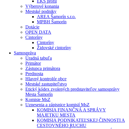
EKS profil
Výberové konania
Mestské podniky
AREA Šamorín s.r.o.
MPBH Šamorín
Dotácie
OPEN DATA
Cintoríny
Cintoríny
Židovské cintoríny
Samospráva
Úradná tabuľa
Primátor
Zástupca primátora
Prednosta
Hlavný kontrolór obce
Mestské zastupiteľstvo
Etický kódex zvolených predstaviteľov samosprávy
Mesta Šamorín
Komisie MsZ
Uznesenia a zápisnice komisií MsZ
KOMISIA FINANČNÁ A SPRÁVY
MAJETKU MESTA
KOMISIA PODNIKATEĽSKEJ ČINNOSTI A
CESTOVNÉHO RUCHU