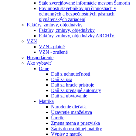
Stále zverejňované informácie mestom Šamorín
Povinnosti stavebníkov pri činnostiach v
ochranných a bezpečnostných pásmach
plynárenských zariadení
Faktúry, zmluvy, objednávky
Faktúry, zmluvy, objednávky
Faktúry, zmluvy, objednávky ARCHÍV
VZN
VZN - platné
VZN - zrušené
Hospodárenie
Ako vybaviť
Dane
Daň z nehnuteľností
Daň za psa
Daň za hracie prístroje
Daň za predajné automaty
Daň za ubytovanie
Matrika
Narodenie dieťaťa
Uzavretie manželstva
Úmrtie
Zmena mena a priezviska
Zápis do osobitnej matriky
Výpisy z matrík