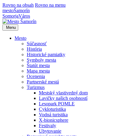
Rovno na obsah
Rovno na menu
mesto
Šamorín
Somorja
Város
Menu
Mesto
Súčasnosť
História
Historické pamiatky
Symboly mesta
Štatút mesta
Mapa mesta
Ocenenia
Partnerské mestá
Turizmus
Mestský vlastivedný dom
Lavičky našich osobností
Lesopark POMLE
Cykloturistika
Vodná turistika
X-bionicsphere
Festivaly
Ubytovanie