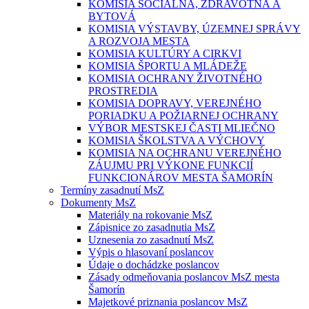
KOMISIA SOCIÁLNA, ZDRAVOTNÁ A
BYTOVÁ
KOMISIA VÝSTAVBY, ÚZEMNEJ SPRÁVY
A ROZVOJA MESTA
KOMISIA KULTÚRY A CIRKVI
KOMISIA ŠPORTU A MLÁDEŽE
KOMISIA OCHRANY ŽIVOTNÉHO
PROSTREDIA
KOMISIA DOPRAVY, VEREJNÉHO
PORIADKU A POŽIARNEJ OCHRANY
VÝBOR MESTSKEJ ČASTI MLIEČNO
KOMISIA ŠKOLSTVA A VÝCHOVY
KOMISIA NA OCHRANU VEREJNÉHO
ZÁUJMU PRI VÝKONE FUNKCIÍ
FUNKCIONÁROV MESTA ŠAMORÍN
Termíny zasadnutí MsZ
Dokumenty MsZ
Materiály na rokovanie MsZ
Zápisnice zo zasadnutia MsZ
Uznesenia zo zasadnutí MsZ
Výpis o hlasovaní poslancov
Údaje o dochádzke poslancov
Zásady odmeňovania poslancov MsZ mesta
Šamorín
Majetkové priznania poslancov MsZ