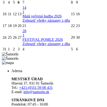
3
4
5
6
7
8
9
14
1
10
11
12
13
15
16
Malá večerná hudba 2026
Zobraziť všetky záznamy z dňa
17
18
19
20
21
22
23
28
1
24
25
26
27
29
30
FESTIVAL POMLE 2026
Zobraziť všetky záznamy z dňa
31
1
2
3
4
5
6
Adresa
MESTSKÝ ÚRAD
Hlavná 37, 931 01 Šamorín
Tel.:
+421-(0)31-59 00 431
E-mail:
info@samorin.sk
STRÁNKOVÉ DNI
Pondelok: 07:45 - 16:00