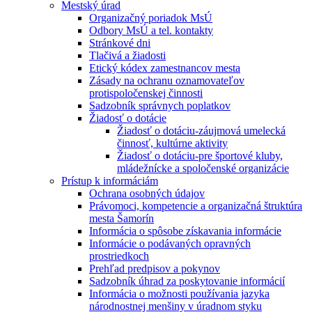
Mestský úrad
Organizačný poriadok MsÚ
Odbory MsÚ a tel. kontakty
Stránkové dni
Tlačivá a žiadosti
Etický kódex zamestnancov mesta
Zásady na ochranu oznamovateľov
protispoločenskej činnosti
Sadzobník správnych poplatkov
Žiadosť o dotácie
Žiadosť o dotáciu-záujmová umelecká
činnosť, kultúrne aktivity
Žiadosť o dotáciu-pre športové kluby,
mládežnícke a spoločenské organizácie
Prístup k informáciám
Ochrana osobných údajov
Právomoci, kompetencie a organizačná štruktúra
mesta Šamorín
Informácia o spôsobe získavania informácie
Informácie o podávaných opravných
prostriedkoch
Prehľad predpisov a pokynov
Sadzobník úhrad za poskytovanie informácií
Informácia o možnosti používania jazyka
národnostnej menšiny v úradnom styku