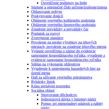
Osvedčenie podpisov na listín
Súpisné a orientačné číslo určenie⁄zrušenie⁄zmena
Ohlasovanie pobytu
Poskytovanie dotácií
Ohlásenie verejného kultúrneho podujatia
Ohlásenie verejného športového podujatia
Zriadenie prevádzky a prevádzky čas
Poplatok za rozvoj
Zverejnenie plagátov
Povolenie na predaj výrobkov na trhových
miestach, povolenie na zriadenie trhového miesta
Vydanie osvedčenia o zápise do evidencie
samostatne hospodáriaceho roľníka, vyradenie z
evidencie samostatne hospodáriaceho roľníka
Súhlas na vykonanie ohňostroja
Vyjadrenie k umiestneniu hazardných hier na
území mesta
Daň za užívanie verejného priestranstva
Rybársky lístok
Kúpa prenájom pozemku
Sociálna oblasť
Stravovanie dôchodcov
Jednorazová dávka v hmotnej núdzi
Pomoc pri mimoriadnej udalosti a náhlej
núdzi