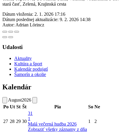
stará časť, Zelená, Krajinská cesta
Dátum vloženia:
2. 1. 2026 17:16
Dátum poslednej aktualizácie:
9. 2. 2026 14:38
Autor:
Adrian Lörincz
Udalosti
Aktuality
Kultúra a šport
Kalendár podujatí
Šamorín a okolie
Kalendár
August
2026
Po
Ut
St
Št
Pia
So
Ne
31
1
27
28
29
30
1
2
Malá večerná hudba 2026
Zobraziť všetky záznamy z dňa