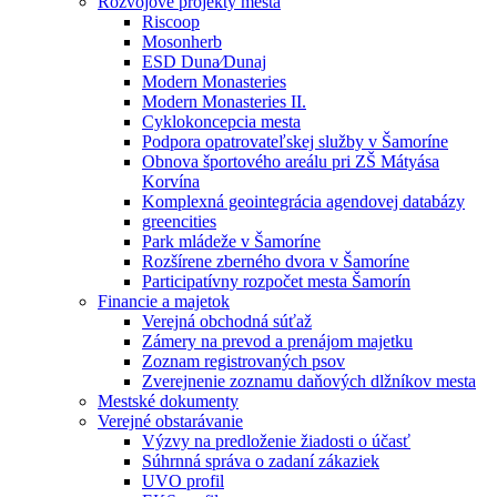
Rozvojové projekty mesta
Riscoop
Mosonherb
ESD Duna⁄Dunaj
Modern Monasteries
Modern Monasteries II.
Cyklokoncepcia mesta
Podpora opatrovateľskej služby v Šamoríne
Obnova športového areálu pri ZŠ Mátyása
Korvína
Komplexná geointegrácia agendovej databázy
greencities
Park mládeže v Šamoríne
Rozšírene zberného dvora v Šamoríne
Participatívny rozpočet mesta Šamorín
Financie a majetok
Verejná obchodná súťaž
Zámery na prevod a prenájom majetku
Zoznam registrovaných psov
Zverejnenie zoznamu daňových dlžníkov mesta
Mestské dokumenty
Verejné obstarávanie
Výzvy na predloženie žiadosti o účasť
Súhrnná správa o zadaní zákaziek
UVO profil