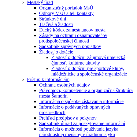
Mestský úrad
Organizačný poriadok MsÚ
Odbory MsÚ a tel. kontakty
Stránkové dni
Tlačivá a žiadosti
Etický kódex zamestnancov mesta
Zásady na ochranu oznamovateľov
protispoločenskej činnosti
Sadzobník správnych poplatkov
Žiadosť o dotácie
Žiadosť o dotáciu-záujmová umelecká
činnosť, kultúrne aktivity
Žiadosť o dotáciu-pre športové kluby,
mládežnícke a spoločenské organizácie
Prístup k informáciám
Ochrana osobných údajov
Právomoci, kompetencie a organizačná štruktúra
mesta Šamorín
Informácia o spôsobe získavania informácie
Informácie o podávaných opravných
prostriedkoch
Prehľad predpisov a pokynov
Sadzobník úhrad za poskytovanie informácií
Informácia o možnosti používania jazyka
národnostnej menšiny v úradnom styku