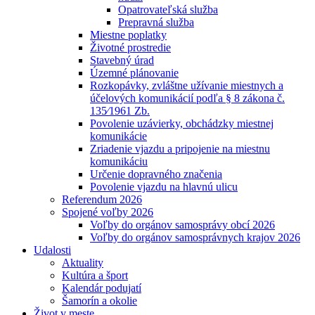
Opatrovateľská služba
Prepravná služba
Miestne poplatky
Životné prostredie
Stavebný úrad
Územné plánovanie
Rozkopávky, zvláštne užívanie miestnych a
účelových komunikácií podľa § 8 zákona č.
135⁄1961 Zb.
Povolenie uzávierky, obchádzky miestnej
komunikácie
Zriadenie vjazdu a pripojenie na miestnu
komunikáciu
Určenie dopravného značenia
Povolenie vjazdu na hlavnú ulicu
Referendum 2026
Spojené voľby 2026
Voľby do orgánov samosprávy obcí 2026
Voľby do orgánov samosprávnych krajov 2026
Udalosti
Aktuality
Kultúra a šport
Kalendár podujatí
Šamorín a okolie
Život v meste