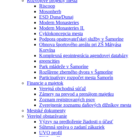
Rozvojové projekty mesta
Riscoop
Mosonherb
ESD Duna⁄Dunaj
Modern Monasteries
Modern Monasteries II.
Cyklokoncepcia mesta
Podpora opatrovateľskej služby v Šamoríne
Obnova športového areálu pri ZŠ Mátyása
Korvína
Komplexná geointegrácia agendovej databázy
greencities
Park mládeže v Šamoríne
Rozšírene zberného dvora v Šamoríne
Participatívny rozpočet mesta Šamorín
Financie a majetok
Verejná obchodná súťaž
Zámery na prevod a prenájom majetku
Zoznam registrovaných psov
Zverejnenie zoznamu daňových dlžníkov mesta
Mestské dokumenty
Verejné obstarávanie
Výzvy na predloženie žiadosti o účasť
Súhrnná správa o zadaní zákaziek
UVO profil