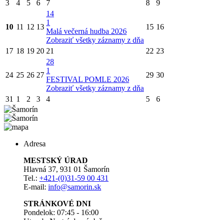
3
4
5
6
7
8
9
14
1
10
11
12
13
15
16
Malá večerná hudba 2026
Zobraziť všetky záznamy z dňa
17
18
19
20
21
22
23
28
1
24
25
26
27
29
30
FESTIVAL POMLE 2026
Zobraziť všetky záznamy z dňa
31
1
2
3
4
5
6
Adresa
MESTSKÝ ÚRAD
Hlavná 37, 931 01 Šamorín
Tel.:
+421-(0)31-59 00 431
E-mail:
info@samorin.sk
STRÁNKOVÉ DNI
Pondelok: 07:45 - 16:00