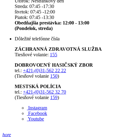
Utorok: Nestránkový deň
Streda: 07:45 -17:30
štvrtok: 07:45 -12:00
Piatok: 07:45 -13:30
Obedňajšia prestávka: 12:00 - 13:00
(Pondelok, streda)
Dôležité telefónne čísla
ZÁCHRANNÁ ZDRAVOTNÁ SLUŽBA
Tiesňové volanie:
155
DOBROVOĽNÝ HASIČSKÝ ZBOR
tel.:
+421-(0)31-562 22 22
(Tiesňové volanie
150
)
MESTSKÁ POLÍCIA
tel.:
+421-(0)31-562 32 70
(Tiesňové volanie
159
)
Instagram
Facebook
Youtube
hore