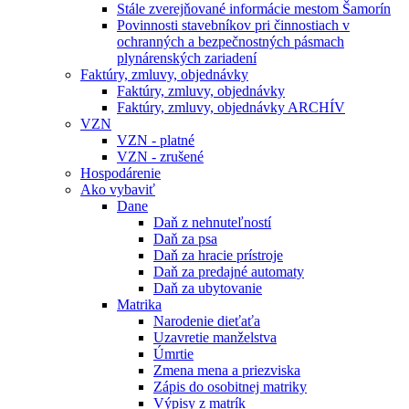
Stále zverejňované informácie mestom Šamorín
Povinnosti stavebníkov pri činnostiach v
ochranných a bezpečnostných pásmach
plynárenských zariadení
Faktúry, zmluvy, objednávky
Faktúry, zmluvy, objednávky
Faktúry, zmluvy, objednávky ARCHÍV
VZN
VZN - platné
VZN - zrušené
Hospodárenie
Ako vybaviť
Dane
Daň z nehnuteľností
Daň za psa
Daň za hracie prístroje
Daň za predajné automaty
Daň za ubytovanie
Matrika
Narodenie dieťaťa
Uzavretie manželstva
Úmrtie
Zmena mena a priezviska
Zápis do osobitnej matriky
Výpisy z matrík