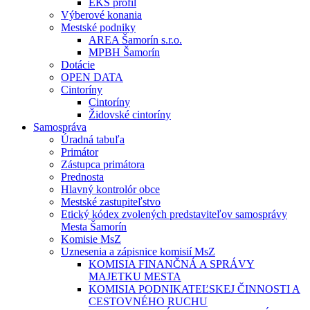
EKS profil
Výberové konania
Mestské podniky
AREA Šamorín s.r.o.
MPBH Šamorín
Dotácie
OPEN DATA
Cintoríny
Cintoríny
Židovské cintoríny
Samospráva
Úradná tabuľa
Primátor
Zástupca primátora
Prednosta
Hlavný kontrolór obce
Mestské zastupiteľstvo
Etický kódex zvolených predstaviteľov samosprávy
Mesta Šamorín
Komisie MsZ
Uznesenia a zápisnice komisií MsZ
KOMISIA FINANČNÁ A SPRÁVY
MAJETKU MESTA
KOMISIA PODNIKATEĽSKEJ ČINNOSTI A
CESTOVNÉHO RUCHU