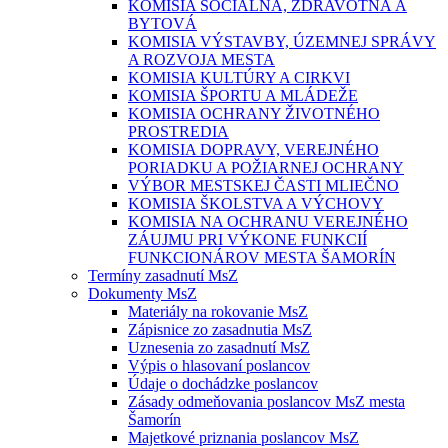
KOMISIA SOCIÁLNA, ZDRAVOTNÁ A
BYTOVÁ
KOMISIA VÝSTAVBY, ÚZEMNEJ SPRÁVY
A ROZVOJA MESTA
KOMISIA KULTÚRY A CIRKVI
KOMISIA ŠPORTU A MLÁDEŽE
KOMISIA OCHRANY ŽIVOTNÉHO
PROSTREDIA
KOMISIA DOPRAVY, VEREJNÉHO
PORIADKU A POŽIARNEJ OCHRANY
VÝBOR MESTSKEJ ČASTI MLIEČNO
KOMISIA ŠKOLSTVA A VÝCHOVY
KOMISIA NA OCHRANU VEREJNÉHO
ZÁUJMU PRI VÝKONE FUNKCIÍ
FUNKCIONÁROV MESTA ŠAMORÍN
Termíny zasadnutí MsZ
Dokumenty MsZ
Materiály na rokovanie MsZ
Zápisnice zo zasadnutia MsZ
Uznesenia zo zasadnutí MsZ
Výpis o hlasovaní poslancov
Údaje o dochádzke poslancov
Zásady odmeňovania poslancov MsZ mesta
Šamorín
Majetkové priznania poslancov MsZ