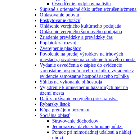
Osvedčenie podpisov na listín
Súpisné a orientačné číslo určenie⁄zrušenie⁄zmena
Ohlasovanie pobytu
Poskytovanie dotácií
Ohlásenie verejného kultúrneho podujatia
Ohlásenie verejného športového podujatia
Zriadenie prevádzky a prevádzky čas
Poplatok za rozvoj
Zverejnenie plagátov
Povolenie na predaj výrobkov na trhových
miestach, povolenie na zriadenie trhového miesta
Vydanie osvedčenia o zápise do evidencie
samostatne hospodáriaceho roľníka, vyradenie z
evidencie samostatne hospodáriaceho roľníka
Súhlas na vykonanie ohňostroja
Vyjadrenie k umiestneniu hazardných hier na
území mesta
Daň za užívanie verejného priestranstva
Rybársky lístok
Kúpa prenájom pozemku
Sociálna oblasť
Stravovanie dôchodcov
Jednorazová dávka v hmotnej núdzi
Pomoc pri mimoriadnej udalosti a náhlej
núdzi