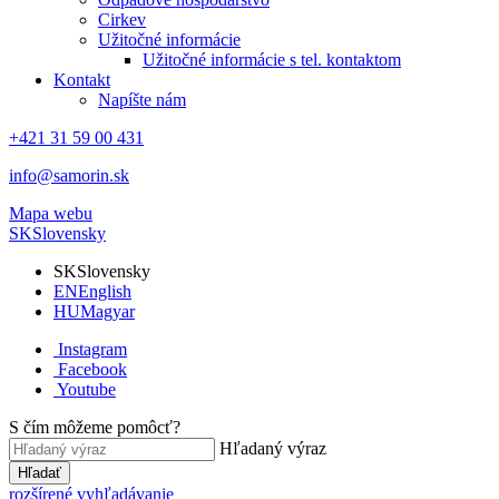
Cirkev
Užitočné informácie
Užitočné informácie s tel. kontaktom
Kontakt
Napíšte nám
+421 31 59 00 431
info@samorin.sk
Mapa webu
SK
Slovensky
SK
Slovensky
EN
English
HU
Magyar
Instagram
Facebook
Youtube
S čím môžeme pomôcť?
Hľadaný výraz
Hľadať
rozšírené vyhľadávanie