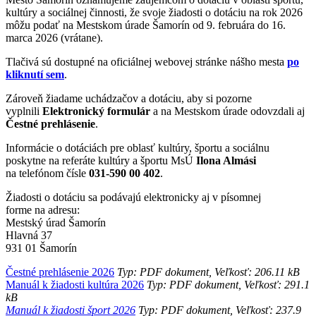
kultúry a sociálnej činnosti, že svoje žiadosti o dotáciu na rok 2026
môžu podať na Mestskom úrade Šamorín od 9. februára do 16.
marca 2026 (vrátane).
Tlačivá sú dostupné na oficiálnej webovej stránke nášho mesta
po
kliknutí sem
.
Zároveň žiadame uchádzačov a dotáciu, aby si pozorne
vyplnili
E
lektronický formulár
a na Mestskom úrade odovzdali aj
Čestné prehlásenie
.
Informácie o dotáciách pre oblasť kultúry, športu a sociálnu
poskytne na referáte kultúry a športu MsÚ
Ilona Almási
na telefónom čísle
031-590 00 402
.
Žiadosti o dotáciu sa podávajú elektronicky aj v písomnej
forme na adresu:
Mestský úrad Šamorín
Hlavná 37
931 01 Šamorín
Čestné prehlásenie 2026
Typ: PDF dokument, Veľkosť: 206.11 kB
Manuál k žiadosti kultúra 2026
Typ: PDF dokument, Veľkosť: 291.1
kB
Manuál k žiadosti šport 2026
Typ: PDF dokument, Veľkosť: 237.9