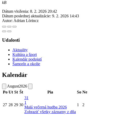
kB
Dátum vloženia:
8. 2. 2026 20:42
Dátum poslednej aktualizácie:
9. 2. 2026 14:43
Autor:
Adrian Lörincz
Udalosti
Aktuality
Kultúra a šport
Kalendár podujatí
Šamorín a okolie
Kalendár
August
2026
Po
Ut
St
Št
Pia
So
Ne
31
1
27
28
29
30
1
2
Malá večerná hudba 2026
Zobraziť všetky záznamy z dňa