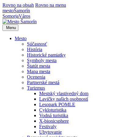
Rovno na obsah
Rovno na menu
mesto
Šamorín
Somorja
Város
Menu
Mesto
Súčasnosť
História
Historické pamiatky
Symboly mesta
Štatút mesta
Mapa mesta
Ocenenia
Partnerské mestá
Turizmus
Mestský vlastivedný dom
Lavičky našich osobností
Lesopark POMLE
Cykloturistika
Vodná turistika
X-bionicsphere
Festivaly
Ubytovanie