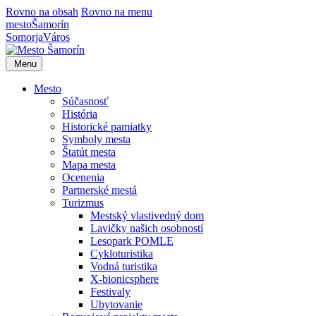
Rovno na obsah
Rovno na menu
mesto
Šamorín
Somorja
Város
Menu
Mesto
Súčasnosť
História
Historické pamiatky
Symboly mesta
Štatút mesta
Mapa mesta
Ocenenia
Partnerské mestá
Turizmus
Mestský vlastivedný dom
Lavičky našich osobností
Lesopark POMLE
Cykloturistika
Vodná turistika
X-bionicsphere
Festivaly
Ubytovanie