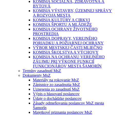
KOMISIA SOCIÁLNA, ZDRAVOTNÁ A
BYTOVÁ
KOMISIA VÝSTAVBY, ÚZEMNEJ SPRÁVY
A ROZVOJA MESTA
KOMISIA KULTÚRY A CIRKVI
KOMISIA ŠPORTU A MLÁDEŽE
KOMISIA OCHRANY ŽIVOTNÉHO
PROSTREDIA
KOMISIA DOPRAVY, VEREJNÉHO
PORIADKU A POŽIARNEJ OCHRANY
VÝBOR MESTSKEJ ČASTI MLIEČNO
KOMISIA ŠKOLSTVA A VÝCHOVY
KOMISIA NA OCHRANU VEREJNÉHO
ZÁUJMU PRI VÝKONE FUNKCIÍ
FUNKCIONÁROV MESTA ŠAMORÍN
Termíny zasadnutí MsZ
Dokumenty MsZ
Materiály na rokovanie MsZ
Zápisnice zo zasadnutia MsZ
Uznesenia zo zasadnutí MsZ
Výpis o hlasovaní poslancov
Údaje o dochádzke poslancov
Zásady odmeňovania poslancov MsZ mesta
Šamorín
Majetkové priznania poslancov MsZ