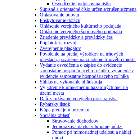
Osvedčenie podpisov na listín
Súpisné a orientačné číslo určenie⁄zrušenie⁄zmena
Ohlasovanie pobytu
Poskytovanie dotácií
Ohlásenie verejného kultúrneho podujatia
Ohlásenie verejného športového podujatia
Zriadenie prevádzky a prevádzky čas
Poplatok za rozvoj
Zverejnenie plagátov
Povolenie na predaj výrobkov na trhových
miestach, povolenie na zriadenie trhového miesta
Vydanie osvedčenia o zápise do evidencie
samostatne hospodáriaceho roľníka, vyradenie z
evidencie samostatne hospodáriaceho roľníka
Súhlas na vykonanie ohňostroja
Vyjadrenie k umiestneniu hazardných hier na
území mesta
Daň za užívanie verejného priestranstva
Rybársky lístok
Kúpa prenájom pozemku
Sociálna oblasť
Stravovanie dôchodcov
Jednorazová dávka v hmotnej núdzi
Pomoc pri mimoriadnej udalosti a náhlej
núdzi