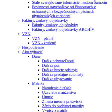
Stále zverejňované informácie mestom Šamorín
Povinnosti stavebníkov pri činnostiach v
ochranných a bezpečnostných pásmach
plynárenských zariadení
Faktúry, zmluvy, objednávky
Faktúry, zmluvy, objednávky
Faktúry, zmluvy, objednávky ARCHÍV
VZN
VZN - platné
VZN - zrušené
Hospodárenie
Ako vybaviť
Dane
Daň z nehnuteľností
Daň za psa
Daň za hracie prístroje
Daň za predajné automaty
Daň za ubytovanie
Matrika
Narodenie dieťaťa
Uzavretie manželstva
Úmrtie
Zmena mena a priezviska
Zápis do osobitnej matriky
Výpisy z matrík