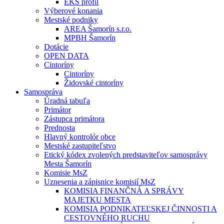
EKS profil
Výberové konania
Mestské podniky
AREA Šamorín s.r.o.
MPBH Šamorín
Dotácie
OPEN DATA
Cintoríny
Cintoríny
Židovské cintoríny
Samospráva
Úradná tabuľa
Primátor
Zástupca primátora
Prednosta
Hlavný kontrolór obce
Mestské zastupiteľstvo
Etický kódex zvolených predstaviteľov samosprávy
Mesta Šamorín
Komisie MsZ
Uznesenia a zápisnice komisií MsZ
KOMISIA FINANČNÁ A SPRÁVY
MAJETKU MESTA
KOMISIA PODNIKATEĽSKEJ ČINNOSTI A
CESTOVNÉHO RUCHU