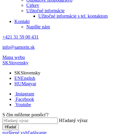
Cirkev
Užitočné informácie
Užitočné informácie s tel. kontaktom
Kontakt
Napíšte nám
+421 31 59 00 431
info@samorin.sk
Mapa webu
SK
Slovensky
SK
Slovensky
EN
English
HU
Magyar
Instagram
Facebook
Youtube
S čím môžeme pomôcť?
Hľadaný výraz
Hľadať
rozšírené vyhľadávanie