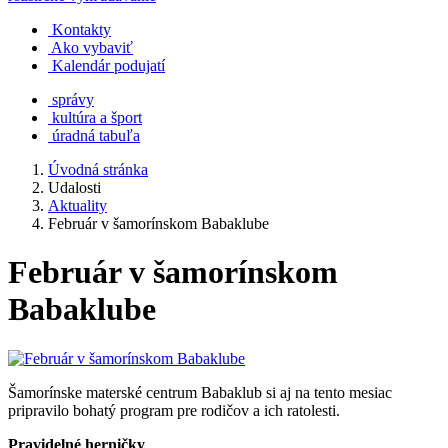
Kontakty
Ako vybaviť
Kalendár podujatí
správy
kultúra a šport
úradná tabuľa
Úvodná stránka
Udalosti
Aktuality
Február v šamorínskom Babaklube
Február v šamorínskom
Babaklube
Šamorínske materské centrum Babaklub si aj na tento mesiac
pripravilo bohatý program pre rodičov a ich ratolesti.
Pravidelné herničky