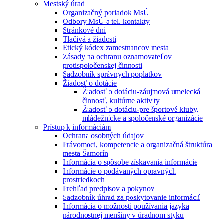
Mestský úrad
Organizačný poriadok MsÚ
Odbory MsÚ a tel. kontakty
Stránkové dni
Tlačivá a žiadosti
Etický kódex zamestnancov mesta
Zásady na ochranu oznamovateľov
protispoločenskej činnosti
Sadzobník správnych poplatkov
Žiadosť o dotácie
Žiadosť o dotáciu-záujmová umelecká
činnosť, kultúrne aktivity
Žiadosť o dotáciu-pre športové kluby,
mládežnícke a spoločenské organizácie
Prístup k informáciám
Ochrana osobných údajov
Právomoci, kompetencie a organizačná štruktúra
mesta Šamorín
Informácia o spôsobe získavania informácie
Informácie o podávaných opravných
prostriedkoch
Prehľad predpisov a pokynov
Sadzobník úhrad za poskytovanie informácií
Informácia o možnosti používania jazyka
národnostnej menšiny v úradnom styku