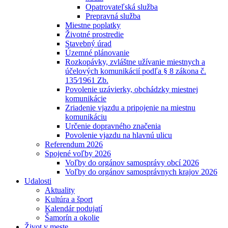
Opatrovateľská služba
Prepravná služba
Miestne poplatky
Životné prostredie
Stavebný úrad
Územné plánovanie
Rozkopávky, zvláštne užívanie miestnych a
účelových komunikácií podľa § 8 zákona č.
135⁄1961 Zb.
Povolenie uzávierky, obchádzky miestnej
komunikácie
Zriadenie vjazdu a pripojenie na miestnu
komunikáciu
Určenie dopravného značenia
Povolenie vjazdu na hlavnú ulicu
Referendum 2026
Spojené voľby 2026
Voľby do orgánov samosprávy obcí 2026
Voľby do orgánov samosprávnych krajov 2026
Udalosti
Aktuality
Kultúra a šport
Kalendár podujatí
Šamorín a okolie
Život v meste