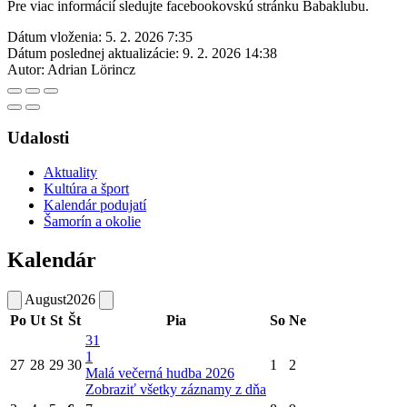
Pre viac informácií sledujte facebookovskú stránku Babaklubu.
Dátum vloženia:
5. 2. 2026 7:35
Dátum poslednej aktualizácie:
9. 2. 2026 14:38
Autor:
Adrian Lörincz
Udalosti
Aktuality
Kultúra a šport
Kalendár podujatí
Šamorín a okolie
Kalendár
August
2026
Po
Ut
St
Št
Pia
So
Ne
31
1
27
28
29
30
1
2
Malá večerná hudba 2026
Zobraziť všetky záznamy z dňa