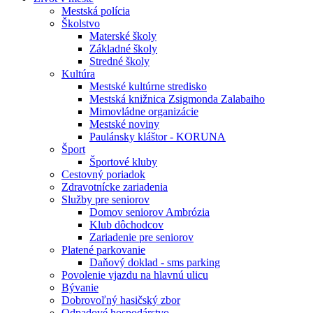
Mestská polícia
Školstvo
Materské školy
Základné školy
Stredné školy
Kultúra
Mestské kultúrne stredisko
Mestská knižnica Zsigmonda Zalabaiho
Mimovládne organizácie
Mestské noviny
Paulánsky kláštor - KORUNA
Šport
Športové kluby
Cestovný poriadok
Zdravotnícke zariadenia
Služby pre seniorov
Domov seniorov Ambrózia
Klub dôchodcov
Zariadenie pre seniorov
Platené parkovanie
Daňový doklad - sms parking
Povolenie vjazdu na hlavnú ulicu
Bývanie
Dobrovoľný hasičský zbor
Odpadové hospodárstvo