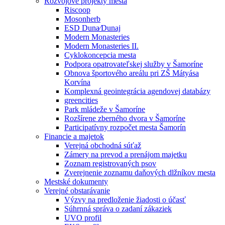
Rozvojové projekty mesta
Riscoop
Mosonherb
ESD Duna⁄Dunaj
Modern Monasteries
Modern Monasteries II.
Cyklokoncepcia mesta
Podpora opatrovateľskej služby v Šamoríne
Obnova športového areálu pri ZŠ Mátyása
Korvína
Komplexná geointegrácia agendovej databázy
greencities
Park mládeže v Šamoríne
Rozšírene zberného dvora v Šamoríne
Participatívny rozpočet mesta Šamorín
Financie a majetok
Verejná obchodná súťaž
Zámery na prevod a prenájom majetku
Zoznam registrovaných psov
Zverejnenie zoznamu daňových dlžníkov mesta
Mestské dokumenty
Verejné obstarávanie
Výzvy na predloženie žiadosti o účasť
Súhrnná správa o zadaní zákaziek
UVO profil