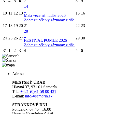
3
4
5
6
7
8
9
14
1
10
11
12
13
15
16
Malá večerná hudba 2026
Zobraziť všetky záznamy z dňa
17
18
19
20
21
22
23
28
1
24
25
26
27
29
30
FESTIVAL POMLE 2026
Zobraziť všetky záznamy z dňa
31
1
2
3
4
5
6
Adresa
MESTSKÝ ÚRAD
Hlavná 37, 931 01 Šamorín
Tel.:
+421-(0)31-59 00 431
E-mail:
info@samorin.sk
STRÁNKOVÉ DNI
Pondelok: 07:45 - 16:00
Utorok: Nestránkový deň