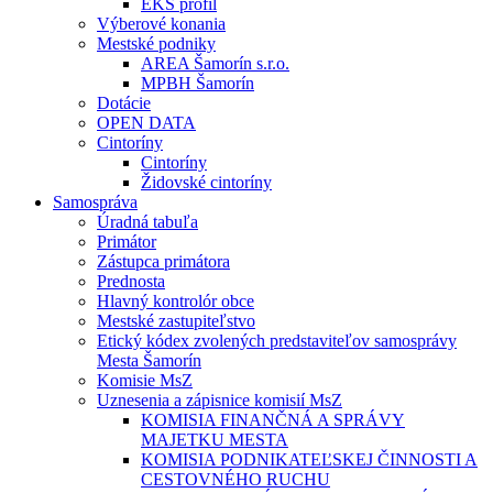
EKS profil
Výberové konania
Mestské podniky
AREA Šamorín s.r.o.
MPBH Šamorín
Dotácie
OPEN DATA
Cintoríny
Cintoríny
Židovské cintoríny
Samospráva
Úradná tabuľa
Primátor
Zástupca primátora
Prednosta
Hlavný kontrolór obce
Mestské zastupiteľstvo
Etický kódex zvolených predstaviteľov samosprávy
Mesta Šamorín
Komisie MsZ
Uznesenia a zápisnice komisií MsZ
KOMISIA FINANČNÁ A SPRÁVY
MAJETKU MESTA
KOMISIA PODNIKATEĽSKEJ ČINNOSTI A
CESTOVNÉHO RUCHU