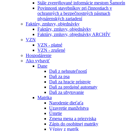
Stále zverejňované informácie mestom Šamorín
Povinnosti stavebníkov pri činnostiach v
ochranných a bezpečnostných pásmach
plynárenských zariadení
Faktúry, zmluvy, objednávky
Faktúry, zmluvy, objednávky
Faktúry, zmluvy, objednávky ARCHÍV
VZN
VZN - platné
VZN - zrušené
Hospodárenie
Ako vybaviť
Dane
Daň z nehnuteľností
Daň za psa
Daň za hracie prístroje
Daň za predajné automaty
Daň za ubytovanie
Matrika
Narodenie dieťaťa
Uzavretie manželstva
Úmrtie
Zmena mena a priezviska
Zápis do osobitnej matriky
Výpisy z matrík