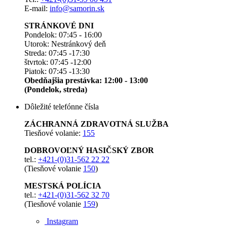
E-mail:
info@samorin.sk
STRÁNKOVÉ DNI
Pondelok: 07:45 - 16:00
Utorok: Nestránkový deň
Streda: 07:45 -17:30
štvrtok: 07:45 -12:00
Piatok: 07:45 -13:30
Obedňajšia prestávka: 12:00 - 13:00
(Pondelok, streda)
Dôležité telefónne čísla
ZÁCHRANNÁ ZDRAVOTNÁ SLUŽBA
Tiesňové volanie:
155
DOBROVOĽNÝ HASIČSKÝ ZBOR
tel.:
+421-(0)31-562 22 22
(Tiesňové volanie
150
)
MESTSKÁ POLÍCIA
tel.:
+421-(0)31-562 32 70
(Tiesňové volanie
159
)
Instagram