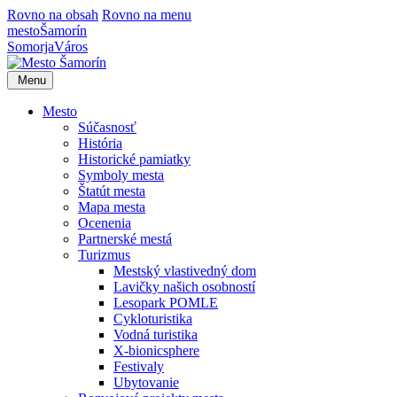
Rovno na obsah
Rovno na menu
mesto
Šamorín
Somorja
Város
Menu
Mesto
Súčasnosť
História
Historické pamiatky
Symboly mesta
Štatút mesta
Mapa mesta
Ocenenia
Partnerské mestá
Turizmus
Mestský vlastivedný dom
Lavičky našich osobností
Lesopark POMLE
Cykloturistika
Vodná turistika
X-bionicsphere
Festivaly
Ubytovanie