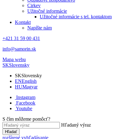
Cirkev
Užitočné informácie
Užitočné informácie s tel. kontaktom
Kontakt
Napíšte nám
+421 31 59 00 431
info@samorin.sk
Mapa webu
SK
Slovensky
SK
Slovensky
EN
English
HU
Magyar
Instagram
Facebook
Youtube
S čím môžeme pomôcť?
Hľadaný výraz
Hľadať
rozšírené vyhľadávanie