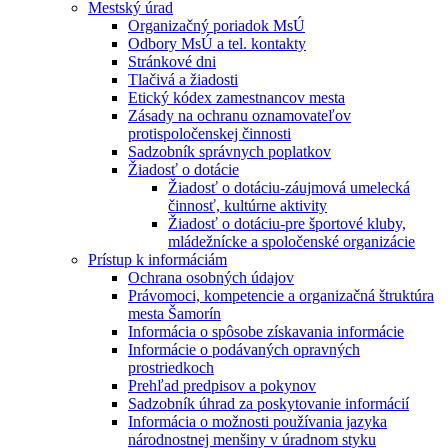
Mestský úrad
Organizačný poriadok MsÚ
Odbory MsÚ a tel. kontakty
Stránkové dni
Tlačivá a žiadosti
Etický kódex zamestnancov mesta
Zásady na ochranu oznamovateľov
protispoločenskej činnosti
Sadzobník správnych poplatkov
Žiadosť o dotácie
Žiadosť o dotáciu-záujmová umelecká
činnosť, kultúrne aktivity
Žiadosť o dotáciu-pre športové kluby,
mládežnícke a spoločenské organizácie
Prístup k informáciám
Ochrana osobných údajov
Právomoci, kompetencie a organizačná štruktúra
mesta Šamorín
Informácia o spôsobe získavania informácie
Informácie o podávaných opravných
prostriedkoch
Prehľad predpisov a pokynov
Sadzobník úhrad za poskytovanie informácií
Informácia o možnosti používania jazyka
národnostnej menšiny v úradnom styku