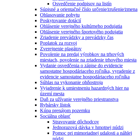
Osvedčenie podpisov na listín
Súpisné a orientačné číslo určenie⁄zrušenie⁄zmena
Ohlasovanie pobytu
Poskytovanie dotácií
Ohlásenie verejného kultúrneho podujatia
Ohlásenie verejného športového podujatia
Zriadenie prevádzky a prevádzky čas
Poplatok za rozvoj
Zverejnenie plagátov
Povolenie na predaj výrobkov na trhových
miestach, povolenie na zriadenie trhového miesta
Vydanie osvedčenia o zápise do evidencie
samostatne hospodáriaceho roľníka, vyradenie z
evidencie samostatne hospodáriaceho roľníka
Súhlas na vykonanie ohňostroja
Vyjadrenie k umiestneniu hazardných hier na
území mesta
Daň za užívanie verejného priestranstva
Rybársky lístok
Kúpa prenájom pozemku
Sociálna oblasť
Stravovanie dôchodcov
Jednorazová dávka v hmotnej núdzi
Pomoc pri mimoriadnej udalosti a náhlej
núdzi