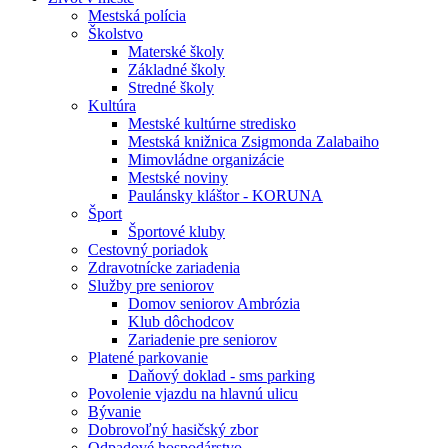
Mestská polícia
Školstvo
Materské školy
Základné školy
Stredné školy
Kultúra
Mestské kultúrne stredisko
Mestská knižnica Zsigmonda Zalabaiho
Mimovládne organizácie
Mestské noviny
Paulánsky kláštor - KORUNA
Šport
Športové kluby
Cestovný poriadok
Zdravotnícke zariadenia
Služby pre seniorov
Domov seniorov Ambrózia
Klub dôchodcov
Zariadenie pre seniorov
Platené parkovanie
Daňový doklad - sms parking
Povolenie vjazdu na hlavnú ulicu
Bývanie
Dobrovoľný hasičský zbor
Odpadové hospodárstvo