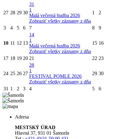
31
1
27
28
29
30
1
2
Malá večerná hudba 2026
Zobraziť všetky záznamy z dňa
3
4
5
6
7
8
9
14
1
10
11
12
13
15
16
Malá večerná hudba 2026
Zobraziť všetky záznamy z dňa
17
18
19
20
21
22
23
28
1
24
25
26
27
29
30
FESTIVAL POMLE 2026
Zobraziť všetky záznamy z dňa
31
1
2
3
4
5
6
Adresa
MESTSKÝ ÚRAD
Hlavná 37, 931 01 Šamorín
Tel.:
+421-(0)31-59 00 431