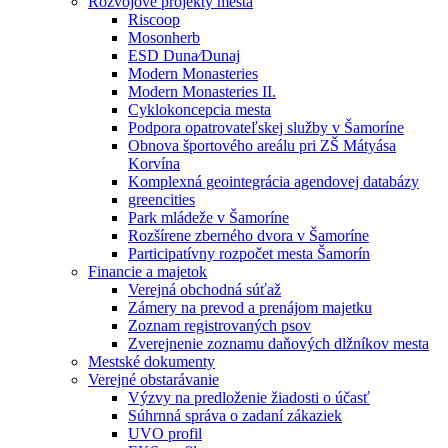
Rozvojové projekty mesta
Riscoop
Mosonherb
ESD Duna⁄Dunaj
Modern Monasteries
Modern Monasteries II.
Cyklokoncepcia mesta
Podpora opatrovateľskej služby v Šamoríne
Obnova športového areálu pri ZŠ Mátyása
Korvína
Komplexná geointegrácia agendovej databázy
greencities
Park mládeže v Šamoríne
Rozšírene zberného dvora v Šamoríne
Participatívny rozpočet mesta Šamorín
Financie a majetok
Verejná obchodná súťaž
Zámery na prevod a prenájom majetku
Zoznam registrovaných psov
Zverejnenie zoznamu daňových dlžníkov mesta
Mestské dokumenty
Verejné obstarávanie
Výzvy na predloženie žiadosti o účasť
Súhrnná správa o zadaní zákaziek
UVO profil