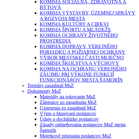
KOMISIA SOCIÁLNA, ZDRAVOTNÁ A
BYTOVÁ
KOMISIA VÝSTAVBY, ÚZEMNEJ SPRÁVY
A ROZVOJA MESTA
KOMISIA KULTÚRY A CIRKVI
KOMISIA ŠPORTU A MLÁDEŽE
KOMISIA OCHRANY ŽIVOTNÉHO
PROSTREDIA
KOMISIA DOPRAVY, VEREJNÉHO
PORIADKU A POŽIARNEJ OCHRANY
VÝBOR MESTSKEJ ČASTI MLIEČNO
KOMISIA ŠKOLSTVA A VÝCHOVY
KOMISIA NA OCHRANU VEREJNÉHO
ZÁUJMU PRI VÝKONE FUNKCIÍ
FUNKCIONÁROV MESTA ŠAMORÍN
Termíny zasadnutí MsZ
Dokumenty MsZ
Materiály na rokovanie MsZ
Zápisnice zo zasadnutia MsZ
Uznesenia zo zasadnutí MsZ
Výpis o hlasovaní poslancov
Údaje o dochádzke poslancov
Zásady odmeňovania poslancov MsZ mesta
Šamorín
Majetkové priznania poslancov MsZ