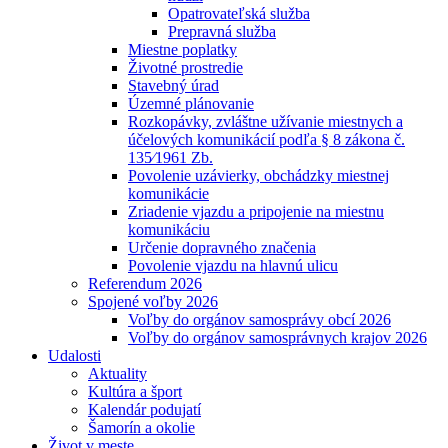
Opatrovateľská služba
Prepravná služba
Miestne poplatky
Životné prostredie
Stavebný úrad
Územné plánovanie
Rozkopávky, zvláštne užívanie miestnych a
účelových komunikácií podľa § 8 zákona č.
135⁄1961 Zb.
Povolenie uzávierky, obchádzky miestnej
komunikácie
Zriadenie vjazdu a pripojenie na miestnu
komunikáciu
Určenie dopravného značenia
Povolenie vjazdu na hlavnú ulicu
Referendum 2026
Spojené voľby 2026
Voľby do orgánov samosprávy obcí 2026
Voľby do orgánov samosprávnych krajov 2026
Udalosti
Aktuality
Kultúra a šport
Kalendár podujatí
Šamorín a okolie
Život v meste