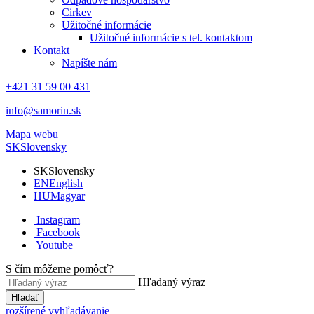
Cirkev
Užitočné informácie
Užitočné informácie s tel. kontaktom
Kontakt
Napíšte nám
+421 31 59 00 431
info@samorin.sk
Mapa webu
SK
Slovensky
SK
Slovensky
EN
English
HU
Magyar
Instagram
Facebook
Youtube
S čím môžeme pomôcť?
Hľadaný výraz
Hľadať
rozšírené vyhľadávanie