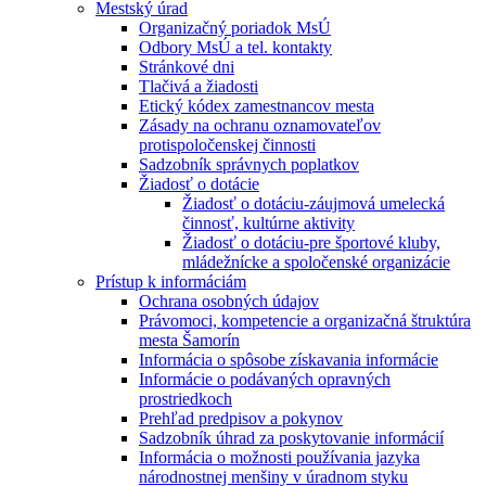
Mestský úrad
Organizačný poriadok MsÚ
Odbory MsÚ a tel. kontakty
Stránkové dni
Tlačivá a žiadosti
Etický kódex zamestnancov mesta
Zásady na ochranu oznamovateľov
protispoločenskej činnosti
Sadzobník správnych poplatkov
Žiadosť o dotácie
Žiadosť o dotáciu-záujmová umelecká
činnosť, kultúrne aktivity
Žiadosť o dotáciu-pre športové kluby,
mládežnícke a spoločenské organizácie
Prístup k informáciám
Ochrana osobných údajov
Právomoci, kompetencie a organizačná štruktúra
mesta Šamorín
Informácia o spôsobe získavania informácie
Informácie o podávaných opravných
prostriedkoch
Prehľad predpisov a pokynov
Sadzobník úhrad za poskytovanie informácií
Informácia o možnosti používania jazyka
národnostnej menšiny v úradnom styku