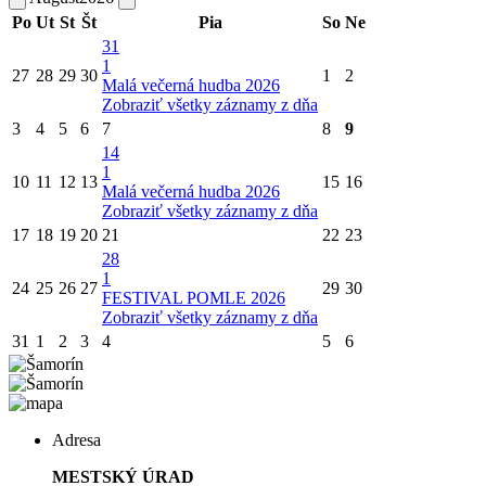
Po
Ut
St
Št
Pia
So
Ne
31
1
27
28
29
30
1
2
Malá večerná hudba 2026
Zobraziť všetky záznamy z dňa
3
4
5
6
7
8
9
14
1
10
11
12
13
15
16
Malá večerná hudba 2026
Zobraziť všetky záznamy z dňa
17
18
19
20
21
22
23
28
1
24
25
26
27
29
30
FESTIVAL POMLE 2026
Zobraziť všetky záznamy z dňa
31
1
2
3
4
5
6
Adresa
MESTSKÝ ÚRAD