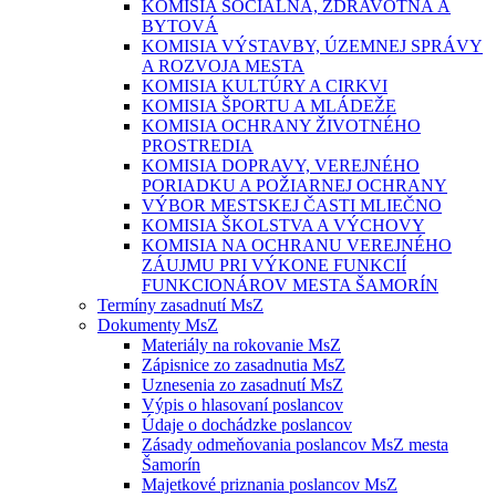
KOMISIA SOCIÁLNA, ZDRAVOTNÁ A
BYTOVÁ
KOMISIA VÝSTAVBY, ÚZEMNEJ SPRÁVY
A ROZVOJA MESTA
KOMISIA KULTÚRY A CIRKVI
KOMISIA ŠPORTU A MLÁDEŽE
KOMISIA OCHRANY ŽIVOTNÉHO
PROSTREDIA
KOMISIA DOPRAVY, VEREJNÉHO
PORIADKU A POŽIARNEJ OCHRANY
VÝBOR MESTSKEJ ČASTI MLIEČNO
KOMISIA ŠKOLSTVA A VÝCHOVY
KOMISIA NA OCHRANU VEREJNÉHO
ZÁUJMU PRI VÝKONE FUNKCIÍ
FUNKCIONÁROV MESTA ŠAMORÍN
Termíny zasadnutí MsZ
Dokumenty MsZ
Materiály na rokovanie MsZ
Zápisnice zo zasadnutia MsZ
Uznesenia zo zasadnutí MsZ
Výpis o hlasovaní poslancov
Údaje o dochádzke poslancov
Zásady odmeňovania poslancov MsZ mesta
Šamorín
Majetkové priznania poslancov MsZ