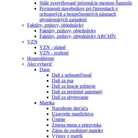
Stále zverejňované informácie mestom Šamorín
Povinnosti stavebníkov pri činnostiach v
ochranných a bezpečnostných pásmach
plynárenských zariadení
Faktúry, zmluvy, objednávky
Faktúry, zmluvy, objednávky
Faktúry, zmluvy, objednávky ARCHÍV
VZN
VZN - platné
VZN - zrušené
Hospodárenie
Ako vybaviť
Dane
Daň z nehnuteľností
Daň za psa
Daň za hracie prístroje
Daň za predajné automaty
Daň za ubytovanie
Matrika
Narodenie dieťaťa
Uzavretie manželstva
Úmrtie
Zmena mena a priezviska
Zápis do osobitnej matriky
Výpisy z matrík