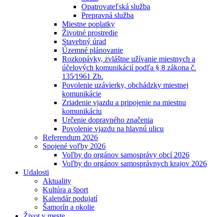
Opatrovateľská služba
Prepravná služba
Miestne poplatky
Životné prostredie
Stavebný úrad
Územné plánovanie
Rozkopávky, zvláštne užívanie miestnych a
účelových komunikácií podľa § 8 zákona č.
135⁄1961 Zb.
Povolenie uzávierky, obchádzky miestnej
komunikácie
Zriadenie vjazdu a pripojenie na miestnu
komunikáciu
Určenie dopravného značenia
Povolenie vjazdu na hlavnú ulicu
Referendum 2026
Spojené voľby 2026
Voľby do orgánov samosprávy obcí 2026
Voľby do orgánov samosprávnych krajov 2026
Udalosti
Aktuality
Kultúra a šport
Kalendár podujatí
Šamorín a okolie
Život v meste