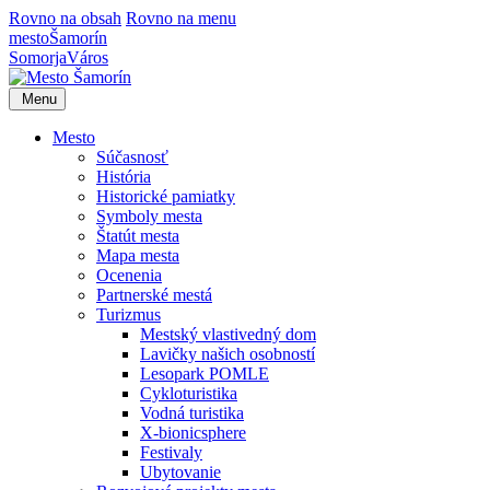
Rovno na obsah
Rovno na menu
mesto
Šamorín
Somorja
Város
Menu
Mesto
Súčasnosť
História
Historické pamiatky
Symboly mesta
Štatút mesta
Mapa mesta
Ocenenia
Partnerské mestá
Turizmus
Mestský vlastivedný dom
Lavičky našich osobností
Lesopark POMLE
Cykloturistika
Vodná turistika
X-bionicsphere
Festivaly
Ubytovanie