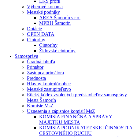
EKS profil
Výberové konania
Mestské podniky
AREA Šamorín s.r.o.
MPBH Šamorín
Dotácie
OPEN DATA
Cintoríny
Cintoríny
Židovské cintoríny
Samospráva
Úradná tabuľa
Primátor
Zástupca primátora
Prednosta
Hlavný kontrolór obce
Mestské zastupiteľstvo
Etický kódex zvolených predstaviteľov samosprávy
Mesta Šamorín
Komisie MsZ
Uznesenia a zápisnice komisií MsZ
KOMISIA FINANČNÁ A SPRÁVY
MAJETKU MESTA
KOMISIA PODNIKATEĽSKEJ ČINNOSTI A
CESTOVNÉHO RUCHU