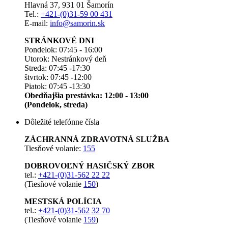
Hlavná 37, 931 01 Šamorín
Tel.:
+421-(0)31-59 00 431
E-mail:
info@samorin.sk
STRÁNKOVÉ DNI
Pondelok: 07:45 - 16:00
Utorok: Nestránkový deň
Streda: 07:45 -17:30
štvrtok: 07:45 -12:00
Piatok: 07:45 -13:30
Obedňajšia prestávka: 12:00 - 13:00
(Pondelok, streda)
Dôležité telefónne čísla
ZÁCHRANNÁ ZDRAVOTNÁ SLUŽBA
Tiesňové volanie:
155
DOBROVOĽNÝ HASIČSKÝ ZBOR
tel.:
+421-(0)31-562 22 22
(Tiesňové volanie
150
)
MESTSKÁ POLÍCIA
tel.:
+421-(0)31-562 32 70
(Tiesňové volanie
159
)