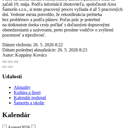
začali 19. mája. Podľa informácií zhotoviteľa, spoločnosti Area
Šamorín s.r.o., si tento pracovný proces vyžiada 4 až 5 pracovných
dní. Vedenie mesta potvrdilo, že rekonštrukcia prebieha
bez problémov a podľa plánov. Počas prác je potrebné
na dotknutom úseku cesty počítať s dočasnými dopravnými
obmedzeniami a uzáverami, preto prosíme vodičov o zvýšenú
pozornosť a trpezlivosť.
Dátum vloženia:
26. 5. 2026 8:22
Dátum poslednej aktualizácie:
26. 5. 2026 8:23
Autor:
Koppány Kovács
Udalosti
Aktuality
Kultúra a šport
Kalendár podujatí
Šamorín a okolie
Kalendár
August
2026