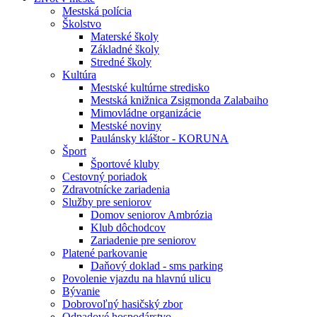
Mestská polícia
Školstvo
Materské školy
Základné školy
Stredné školy
Kultúra
Mestské kultúrne stredisko
Mestská knižnica Zsigmonda Zalabaiho
Mimovládne organizácie
Mestské noviny
Paulánsky kláštor - KORUNA
Šport
Športové kluby
Cestovný poriadok
Zdravotnícke zariadenia
Služby pre seniorov
Domov seniorov Ambrózia
Klub dôchodcov
Zariadenie pre seniorov
Platené parkovanie
Daňový doklad - sms parking
Povolenie vjazdu na hlavnú ulicu
Bývanie
Dobrovoľný hasičský zbor
Odpadové hospodárstvo