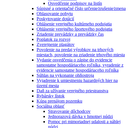
Osvedčenie podpisov na listín
Súpisné a orientačné číslo určenie⁄zrušenie⁄zmena
Ohlasovanie pobytu
Poskytovanie dotácií
Ohlásenie verejného kultúrneho podujatia
Ohlásenie verejného športového podujatia
Zriadenie prevádzky a prevádzky čas
Poplatok za rozvoj
Zverejnenie plagátov
Povolenie na predaj výrobkov na trhových
miestach, povolenie na zriadenie trhového miesta
Vydanie osvedčenia o zápise do evidencie
samostatne hospodáriaceho roľníka, vyradenie z
evidencie samostatne hospodáriaceho roľníka
Súhlas na vykonanie ohňostroja
Vyjadrenie k umiestneniu hazardných hier na
území mesta
Daň za užívanie verejného priestranstva
Rybársky lístok
Kúpa prenájom pozemku
Sociálna oblasť
Stravovanie dôchodcov
Jednorazová dávka v hmotnej núdzi
Pomoc pri mimoriadnej udalosti a náhlej
núdzi