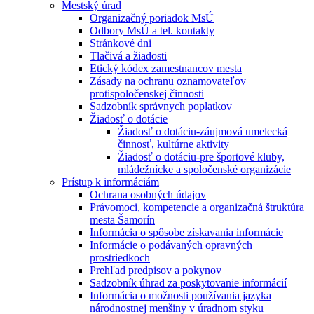
Mestský úrad
Organizačný poriadok MsÚ
Odbory MsÚ a tel. kontakty
Stránkové dni
Tlačivá a žiadosti
Etický kódex zamestnancov mesta
Zásady na ochranu oznamovateľov
protispoločenskej činnosti
Sadzobník správnych poplatkov
Žiadosť o dotácie
Žiadosť o dotáciu-záujmová umelecká
činnosť, kultúrne aktivity
Žiadosť o dotáciu-pre športové kluby,
mládežnícke a spoločenské organizácie
Prístup k informáciám
Ochrana osobných údajov
Právomoci, kompetencie a organizačná štruktúra
mesta Šamorín
Informácia o spôsobe získavania informácie
Informácie o podávaných opravných
prostriedkoch
Prehľad predpisov a pokynov
Sadzobník úhrad za poskytovanie informácií
Informácia o možnosti používania jazyka
národnostnej menšiny v úradnom styku