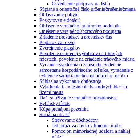
Osvedčenie podpisov na listín
Súpisné a orientačné číslo určenie⁄zrušenie⁄zmena
Ohlasovanie pobytu
Poskytovanie dotácií
Ohlásenie verejného kultúrneho podujatia
Ohlásenie verejného športového podujatia
Zriadenie prevádzky a prevádzky čas
Poplatok za rozvoj
Zverejnenie plagátov
Povolenie na predaj výrobkov na trhových
miestach, povolenie na zriadenie trhového miesta
Vydanie osvedčenia o zápise do evidencie
samostatne hospodáriaceho roľníka, vyradenie z
evidencie samostatne hospodáriaceho roľníka
Súhlas na vykonanie ohňostroja
Vyjadrenie k umiestneniu hazardných hier na
území mesta
Daň za užívanie verejného priestranstva
Rybársky lístok
Kúpa prenájom pozemku
Sociálna oblasť
Stravovanie dôchodcov
Jednorazová dávka v hmotnej núdzi
Pomoc pri mimoriadnej udalosti a náhlej
núdzi