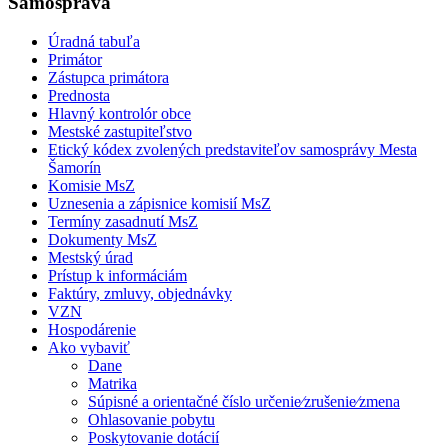
Samospráva
Úradná tabuľa
Primátor
Zástupca primátora
Prednosta
Hlavný kontrolór obce
Mestské zastupiteľstvo
Etický kódex zvolených predstaviteľov samosprávy Mesta
Šamorín
Komisie MsZ
Uznesenia a zápisnice komisií MsZ
Termíny zasadnutí MsZ
Dokumenty MsZ
Mestský úrad
Prístup k informáciám
Faktúry, zmluvy, objednávky
VZN
Hospodárenie
Ako vybaviť
Dane
Matrika
Súpisné a orientačné číslo určenie⁄zrušenie⁄zmena
Ohlasovanie pobytu
Poskytovanie dotácií