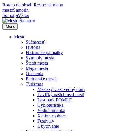
Rovno na obsah
Rovno na menu
mesto
Šamorín
Somorja
Város
Menu
Mesto
Súčasnosť
História
Historické pamiatky
Symboly mesta
Štatút mesta
Mapa mesta
Ocenenia
Partnerské mestá
Turizmus
Mestský vlastivedný dom
Lavičky našich osobností
Lesopark POMLE
Cykloturistika
Vodná turistika
X-bionicsphere
Festivaly
Ubytovanie