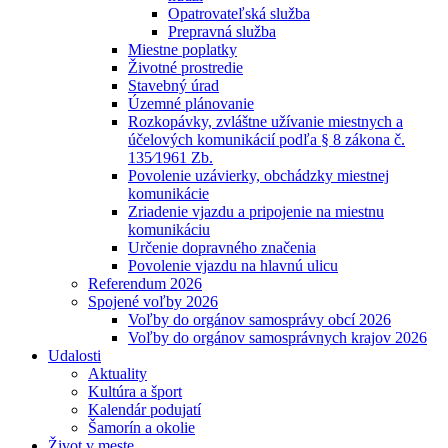
Opatrovateľská služba
Prepravná služba
Miestne poplatky
Životné prostredie
Stavebný úrad
Územné plánovanie
Rozkopávky, zvláštne užívanie miestnych a
účelových komunikácií podľa § 8 zákona č.
135⁄1961 Zb.
Povolenie uzávierky, obchádzky miestnej
komunikácie
Zriadenie vjazdu a pripojenie na miestnu
komunikáciu
Určenie dopravného značenia
Povolenie vjazdu na hlavnú ulicu
Referendum 2026
Spojené voľby 2026
Voľby do orgánov samosprávy obcí 2026
Voľby do orgánov samosprávnych krajov 2026
Udalosti
Aktuality
Kultúra a šport
Kalendár podujatí
Šamorín a okolie
Život v meste