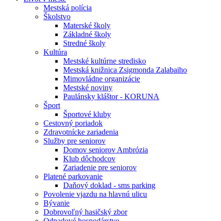
Mestská polícia
Školstvo
Materské školy
Základné školy
Stredné školy
Kultúra
Mestské kultúrne stredisko
Mestská knižnica Zsigmonda Zalabaiho
Mimovládne organizácie
Mestské noviny
Paulánsky kláštor - KORUNA
Šport
Športové kluby
Cestovný poriadok
Zdravotnícke zariadenia
Služby pre seniorov
Domov seniorov Ambrózia
Klub dôchodcov
Zariadenie pre seniorov
Platené parkovanie
Daňový doklad - sms parking
Povolenie vjazdu na hlavnú ulicu
Bývanie
Dobrovoľný hasičský zbor
Odpadové hospodárstvo