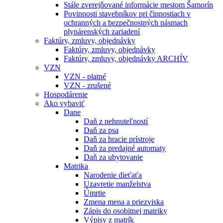
Stále zverejňované informácie mestom Šamorín
Povinnosti stavebníkov pri činnostiach v
ochranných a bezpečnostných pásmach
plynárenských zariadení
Faktúry, zmluvy, objednávky
Faktúry, zmluvy, objednávky
Faktúry, zmluvy, objednávky ARCHÍV
VZN
VZN - platné
VZN - zrušené
Hospodárenie
Ako vybaviť
Dane
Daň z nehnuteľností
Daň za psa
Daň za hracie prístroje
Daň za predajné automaty
Daň za ubytovanie
Matrika
Narodenie dieťaťa
Uzavretie manželstva
Úmrtie
Zmena mena a priezviska
Zápis do osobitnej matriky
Výpisy z matrík