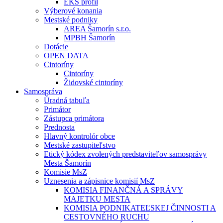
EKS profil
Výberové konania
Mestské podniky
AREA Šamorín s.r.o.
MPBH Šamorín
Dotácie
OPEN DATA
Cintoríny
Cintoríny
Židovské cintoríny
Samospráva
Úradná tabuľa
Primátor
Zástupca primátora
Prednosta
Hlavný kontrolór obce
Mestské zastupiteľstvo
Etický kódex zvolených predstaviteľov samosprávy
Mesta Šamorín
Komisie MsZ
Uznesenia a zápisnice komisií MsZ
KOMISIA FINANČNÁ A SPRÁVY
MAJETKU MESTA
KOMISIA PODNIKATEĽSKEJ ČINNOSTI A
CESTOVNÉHO RUCHU