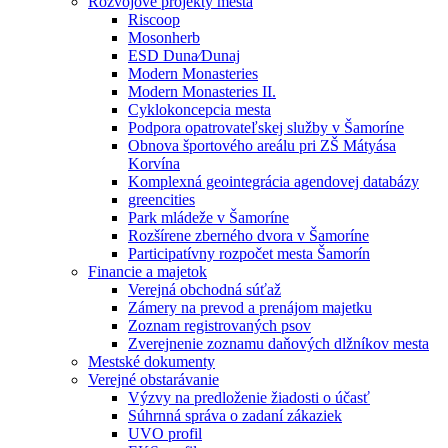
Rozvojové projekty mesta
Riscoop
Mosonherb
ESD Duna⁄Dunaj
Modern Monasteries
Modern Monasteries II.
Cyklokoncepcia mesta
Podpora opatrovateľskej služby v Šamoríne
Obnova športového areálu pri ZŠ Mátyása
Korvína
Komplexná geointegrácia agendovej databázy
greencities
Park mládeže v Šamoríne
Rozšírene zberného dvora v Šamoríne
Participatívny rozpočet mesta Šamorín
Financie a majetok
Verejná obchodná súťaž
Zámery na prevod a prenájom majetku
Zoznam registrovaných psov
Zverejnenie zoznamu daňových dlžníkov mesta
Mestské dokumenty
Verejné obstarávanie
Výzvy na predloženie žiadosti o účasť
Súhrnná správa o zadaní zákaziek
UVO profil