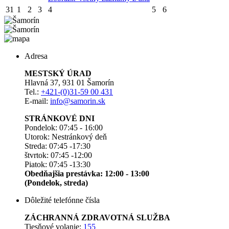
31
1
2
3
4
5
6
Adresa
MESTSKÝ ÚRAD
Hlavná 37, 931 01 Šamorín
Tel.:
+421-(0)31-59 00 431
E-mail:
info@samorin.sk
STRÁNKOVÉ DNI
Pondelok: 07:45 - 16:00
Utorok: Nestránkový deň
Streda: 07:45 -17:30
štvrtok: 07:45 -12:00
Piatok: 07:45 -13:30
Obedňajšia prestávka: 12:00 - 13:00
(Pondelok, streda)
Dôležité telefónne čísla
ZÁCHRANNÁ ZDRAVOTNÁ SLUŽBA
Tiesňové volanie:
155