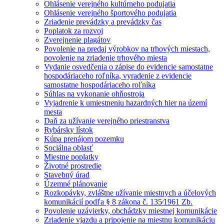
Ohlásenie verejného kultúrneho podujatia
Ohlásenie verejného športového podujatia
Zriadenie prevádzky a prevádzky čas
Poplatok za rozvoj
Zverejnenie plagátov
Povolenie na predaj výrobkov na trhových miestach,
povolenie na zriadenie trhového miesta
Vydanie osvedčenia o zápise do evidencie samostatne
hospodáriaceho roľníka, vyradenie z evidencie
samostatne hospodáriaceho roľníka
Súhlas na vykonanie ohňostroja
Vyjadrenie k umiestneniu hazardných hier na území
mesta
Daň za užívanie verejného priestranstva
Rybársky lístok
Kúpa prenájom pozemku
Sociálna oblasť
Miestne poplatky
Životné prostredie
Stavebný úrad
Územné plánovanie
Rozkopávky, zvláštne užívanie miestnych a účelových
komunikácií podľa § 8 zákona č. 135⁄1961 Zb.
Povolenie uzávierky, obchádzky miestnej komunikácie
Zriadenie vjazdu a pripojenie na miestnu komunikáciu