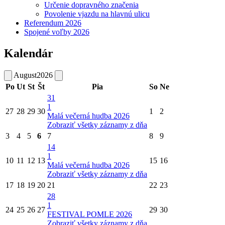
Určenie dopravného značenia
Povolenie vjazdu na hlavnú ulicu
Referendum 2026
Spojené voľby 2026
Kalendár
August
2026
Po
Ut
St
Št
Pia
So
Ne
31
1
27
28
29
30
1
2
Malá večerná hudba 2026
Zobraziť všetky záznamy z dňa
3
4
5
6
7
8
9
14
1
10
11
12
13
15
16
Malá večerná hudba 2026
Zobraziť všetky záznamy z dňa
17
18
19
20
21
22
23
28
1
24
25
26
27
29
30
FESTIVAL POMLE 2026
Zobraziť všetky záznamy z dňa