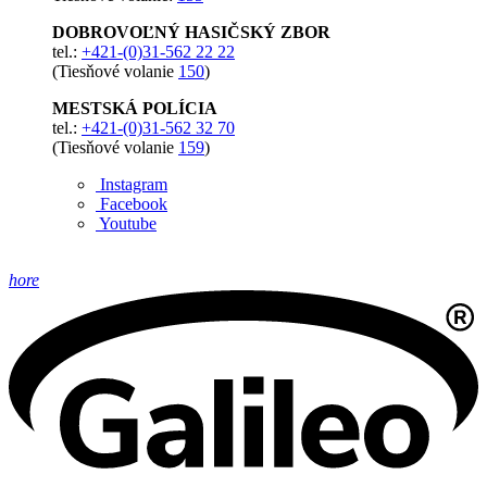
DOBROVOĽNÝ HASIČSKÝ ZBOR
tel.:
+421-(0)31-562 22 22
(Tiesňové volanie
150
)
MESTSKÁ POLÍCIA
tel.:
+421-(0)31-562 32 70
(Tiesňové volanie
159
)
Instagram
Facebook
Youtube
hore