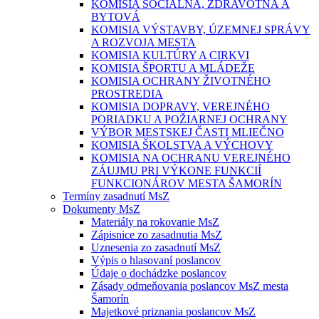
KOMISIA SOCIÁLNA, ZDRAVOTNÁ A
BYTOVÁ
KOMISIA VÝSTAVBY, ÚZEMNEJ SPRÁVY
A ROZVOJA MESTA
KOMISIA KULTÚRY A CIRKVI
KOMISIA ŠPORTU A MLÁDEŽE
KOMISIA OCHRANY ŽIVOTNÉHO
PROSTREDIA
KOMISIA DOPRAVY, VEREJNÉHO
PORIADKU A POŽIARNEJ OCHRANY
VÝBOR MESTSKEJ ČASTI MLIEČNO
KOMISIA ŠKOLSTVA A VÝCHOVY
KOMISIA NA OCHRANU VEREJNÉHO
ZÁUJMU PRI VÝKONE FUNKCIÍ
FUNKCIONÁROV MESTA ŠAMORÍN
Termíny zasadnutí MsZ
Dokumenty MsZ
Materiály na rokovanie MsZ
Zápisnice zo zasadnutia MsZ
Uznesenia zo zasadnutí MsZ
Výpis o hlasovaní poslancov
Údaje o dochádzke poslancov
Zásady odmeňovania poslancov MsZ mesta
Šamorín
Majetkové priznania poslancov MsZ