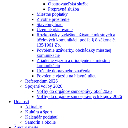
Opatrovateľská služba
Prepravná služba
Miestne poplatky
Životné prostredie
Stavebný úrad
Územné plánovanie
Rozkopávky, zvláštne užívanie miestnych a
účelových komunikácií podľa § 8 zákona č.
135⁄1961 Zb.
Povolenie uzávierky, obchádzky miestnej
komunikácie
Zriadenie vjazdu a pripojenie na miestnu
komunikáciu
Určenie dopravného značenia
Povolenie vjazdu na hlavnú ulicu
Referendum 2026
Spojené voľby 2026
Voľby do orgánov samosprávy obcí 2026
Voľby do orgánov samosprávnych krajov 2026
Udalosti
Aktuality
Kultúra a šport
Kalendár podujatí
Šamorín a okolie
Život v meste