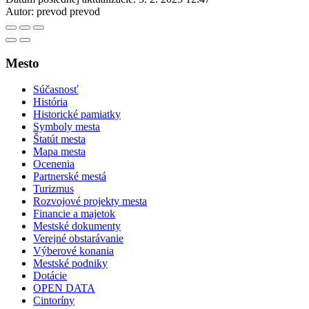
Autor:
prevod prevod
Mesto
Súčasnosť
História
Historické pamiatky
Symboly mesta
Štatút mesta
Mapa mesta
Ocenenia
Partnerské mestá
Turizmus
Rozvojové projekty mesta
Financie a majetok
Mestské dokumenty
Verejné obstarávanie
Výberové konania
Mestské podniky
Dotácie
OPEN DATA
Cintoríny