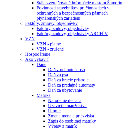
Stále zverejňované informácie mestom Šamorín
Povinnosti stavebníkov pri činnostiach v
ochranných a bezpečnostných pásmach
plynárenských zariadení
Faktúry, zmluvy, objednávky
Faktúry, zmluvy, objednávky
Faktúry, zmluvy, objednávky ARCHÍV
VZN
VZN - platné
VZN - zrušené
Hospodárenie
Ako vybaviť
Dane
Daň z nehnuteľností
Daň za psa
Daň za hracie prístroje
Daň za predajné automaty
Daň za ubytovanie
Matrika
Narodenie dieťaťa
Uzavretie manželstva
Úmrtie
Zmena mena a priezviska
Zápis do osobitnej matriky
Výpisy z matrík