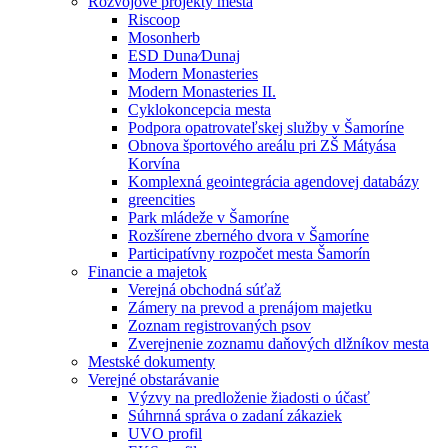
Rozvojové projekty mesta
Riscoop
Mosonherb
ESD Duna⁄Dunaj
Modern Monasteries
Modern Monasteries II.
Cyklokoncepcia mesta
Podpora opatrovateľskej služby v Šamoríne
Obnova športového areálu pri ZŠ Mátyása
Korvína
Komplexná geointegrácia agendovej databázy
greencities
Park mládeže v Šamoríne
Rozšírene zberného dvora v Šamoríne
Participatívny rozpočet mesta Šamorín
Financie a majetok
Verejná obchodná súťaž
Zámery na prevod a prenájom majetku
Zoznam registrovaných psov
Zverejnenie zoznamu daňových dlžníkov mesta
Mestské dokumenty
Verejné obstarávanie
Výzvy na predloženie žiadosti o účasť
Súhrnná správa o zadaní zákaziek
UVO profil