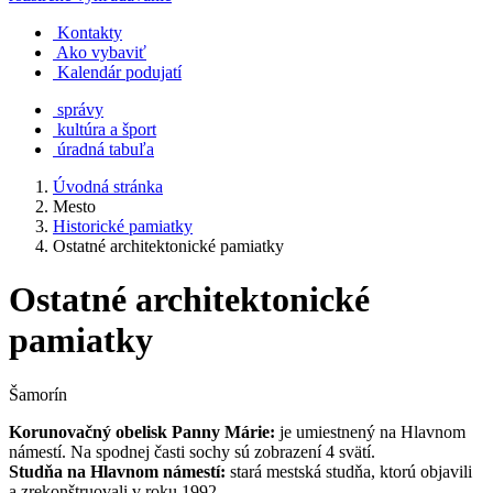
Kontakty
Ako vybaviť
Kalendár podujatí
správy
kultúra a šport
úradná tabuľa
Úvodná stránka
Mesto
Historické pamiatky
Ostatné architektonické pamiatky
Ostatné architektonické
pamiatky
Šamorín
Korunovačný obelisk Panny Márie:
je umiestnený na Hlavnom
námestí. Na spodnej časti sochy sú zobrazení 4 svätí.
Studňa na Hlavnom námestí:
stará mestská studňa, ktorú objavili
a zrekonštruovali v roku 1992.