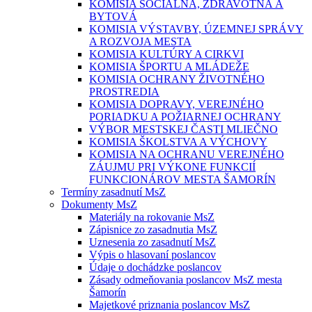
KOMISIA SOCIÁLNA, ZDRAVOTNÁ A
BYTOVÁ
KOMISIA VÝSTAVBY, ÚZEMNEJ SPRÁVY
A ROZVOJA MESTA
KOMISIA KULTÚRY A CIRKVI
KOMISIA ŠPORTU A MLÁDEŽE
KOMISIA OCHRANY ŽIVOTNÉHO
PROSTREDIA
KOMISIA DOPRAVY, VEREJNÉHO
PORIADKU A POŽIARNEJ OCHRANY
VÝBOR MESTSKEJ ČASTI MLIEČNO
KOMISIA ŠKOLSTVA A VÝCHOVY
KOMISIA NA OCHRANU VEREJNÉHO
ZÁUJMU PRI VÝKONE FUNKCIÍ
FUNKCIONÁROV MESTA ŠAMORÍN
Termíny zasadnutí MsZ
Dokumenty MsZ
Materiály na rokovanie MsZ
Zápisnice zo zasadnutia MsZ
Uznesenia zo zasadnutí MsZ
Výpis o hlasovaní poslancov
Údaje o dochádzke poslancov
Zásady odmeňovania poslancov MsZ mesta
Šamorín
Majetkové priznania poslancov MsZ