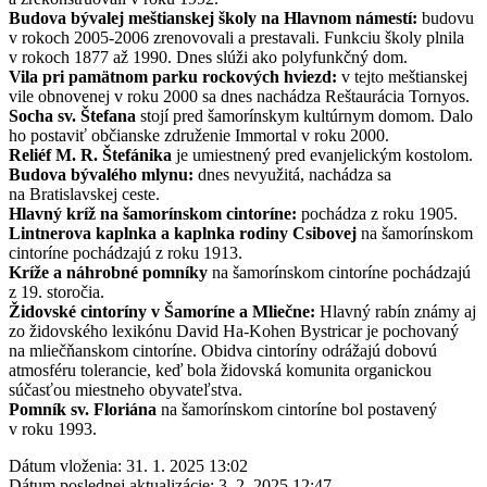
Budova bývalej meštianskej školy na Hlavnom námestí:
budovu
v rokoch 2005-2006 zrenovovali a prestavali. Funkciu školy plnila
v rokoch 1877 až 1990. Dnes slúži ako polyfunkčný dom.
Vila pri pamätnom parku rockových hviezd:
v tejto meštianskej
vile obnovenej v roku 2000 sa dnes nachádza Reštaurácia Tornyos.
Socha sv. Štefana
stojí pred šamorínskym kultúrnym domom. Dalo
ho postaviť občianske združenie Immortal v roku 2000.
Reliéf M. R. Štefánika
je umiestnený pred evanjelickým kostolom.
Budova bývalého mlynu:
dnes nevyužitá, nachádza sa
na Bratislavskej ceste.
Hlavný kríž na šamorínskom cintoríne:
pochádza z roku 1905.
Lintnerova kaplnka a kaplnka rodiny Csibovej
na šamorínskom
cintoríne pochádzajú z roku 1913.
Kríže a náhrobné pomníky
na šamorínskom cintoríne pochádzajú
z 19. storočia.
Židovské cintoríny v Šamoríne a Mliečne:
Hlavný rabín známy aj
zo židovského lexikónu David Ha-Kohen Bystricar je pochovaný
na mliečňanskom cintoríne. Obidva cintoríny odrážajú dobovú
atmosféru tolerancie, keď bola židovská komunita organickou
súčasťou miestneho obyvateľstva.
Pomník sv. Floriána
na šamorínskom cintoríne bol postavený
v roku 1993.
Dátum vloženia:
31. 1. 2025 13:02
Dátum poslednej aktualizácie:
3. 2. 2025 12:47