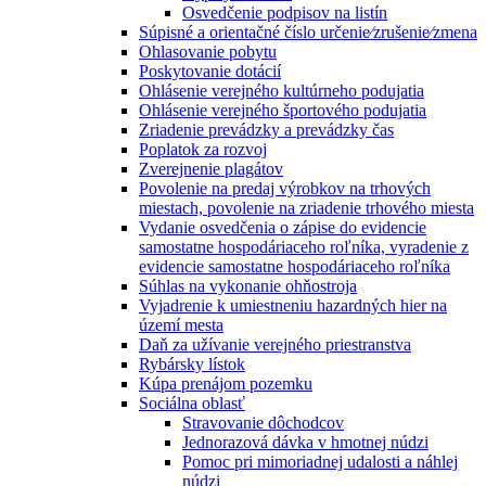
Osvedčenie podpisov na listín
Súpisné a orientačné číslo určenie⁄zrušenie⁄zmena
Ohlasovanie pobytu
Poskytovanie dotácií
Ohlásenie verejného kultúrneho podujatia
Ohlásenie verejného športového podujatia
Zriadenie prevádzky a prevádzky čas
Poplatok za rozvoj
Zverejnenie plagátov
Povolenie na predaj výrobkov na trhových
miestach, povolenie na zriadenie trhového miesta
Vydanie osvedčenia o zápise do evidencie
samostatne hospodáriaceho roľníka, vyradenie z
evidencie samostatne hospodáriaceho roľníka
Súhlas na vykonanie ohňostroja
Vyjadrenie k umiestneniu hazardných hier na
území mesta
Daň za užívanie verejného priestranstva
Rybársky lístok
Kúpa prenájom pozemku
Sociálna oblasť
Stravovanie dôchodcov
Jednorazová dávka v hmotnej núdzi
Pomoc pri mimoriadnej udalosti a náhlej
núdzi