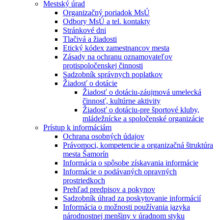
Mestský úrad
Organizačný poriadok MsÚ
Odbory MsÚ a tel. kontakty
Stránkové dni
Tlačivá a žiadosti
Etický kódex zamestnancov mesta
Zásady na ochranu oznamovateľov
protispoločenskej činnosti
Sadzobník správnych poplatkov
Žiadosť o dotácie
Žiadosť o dotáciu-záujmová umelecká
činnosť, kultúrne aktivity
Žiadosť o dotáciu-pre športové kluby,
mládežnícke a spoločenské organizácie
Prístup k informáciám
Ochrana osobných údajov
Právomoci, kompetencie a organizačná štruktúra
mesta Šamorín
Informácia o spôsobe získavania informácie
Informácie o podávaných opravných
prostriedkoch
Prehľad predpisov a pokynov
Sadzobník úhrad za poskytovanie informácií
Informácia o možnosti používania jazyka
národnostnej menšiny v úradnom styku