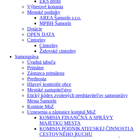
EKS profil
Výberové konania
Mestské podniky
AREA Šamorín s.r.o.
MPBH Šamorín
Dotácie
OPEN DATA
Cintoríny
Cintoríny
Židovské cintoríny
Samospráva
Úradná tabuľa
Primátor
Zástupca primátora
Prednosta
Hlavný kontrolór obce
Mestské zastupiteľstvo
Etický kódex zvolených predstaviteľov samosprávy
Mesta Šamorín
Komisie MsZ
Uznesenia a zápisnice komisií MsZ
KOMISIA FINANČNÁ A SPRÁVY
MAJETKU MESTA
KOMISIA PODNIKATEĽSKEJ ČINNOSTI A
CESTOVNÉHO RUCHU