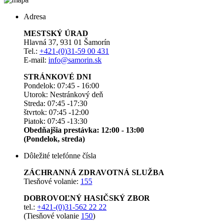
Adresa
MESTSKÝ ÚRAD
Hlavná 37, 931 01 Šamorín
Tel.:
+421-(0)31-59 00 431
E-mail:
info@samorin.sk
STRÁNKOVÉ DNI
Pondelok: 07:45 - 16:00
Utorok: Nestránkový deň
Streda: 07:45 -17:30
štvrtok: 07:45 -12:00
Piatok: 07:45 -13:30
Obedňajšia prestávka: 12:00 - 13:00
(Pondelok, streda)
Dôležité telefónne čísla
ZÁCHRANNÁ ZDRAVOTNÁ SLUŽBA
Tiesňové volanie:
155
DOBROVOĽNÝ HASIČSKÝ ZBOR
tel.:
+421-(0)31-562 22 22
(Tiesňové volanie
150
)