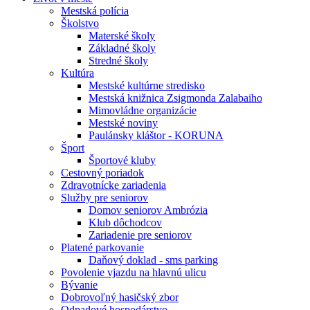
Mestská polícia
Školstvo
Materské školy
Základné školy
Stredné školy
Kultúra
Mestské kultúrne stredisko
Mestská knižnica Zsigmonda Zalabaiho
Mimovládne organizácie
Mestské noviny
Paulánsky kláštor - KORUNA
Šport
Športové kluby
Cestovný poriadok
Zdravotnícke zariadenia
Služby pre seniorov
Domov seniorov Ambrózia
Klub dôchodcov
Zariadenie pre seniorov
Platené parkovanie
Daňový doklad - sms parking
Povolenie vjazdu na hlavnú ulicu
Bývanie
Dobrovoľný hasičský zbor
Odpadové hospodárstvo