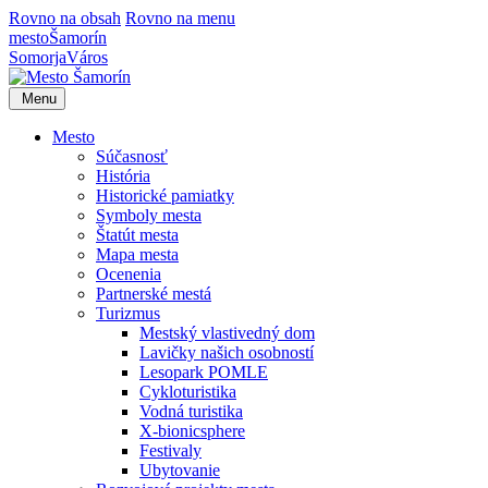
Rovno na obsah
Rovno na menu
mesto
Šamorín
Somorja
Város
Menu
Mesto
Súčasnosť
História
Historické pamiatky
Symboly mesta
Štatút mesta
Mapa mesta
Ocenenia
Partnerské mestá
Turizmus
Mestský vlastivedný dom
Lavičky našich osobností
Lesopark POMLE
Cykloturistika
Vodná turistika
X-bionicsphere
Festivaly
Ubytovanie