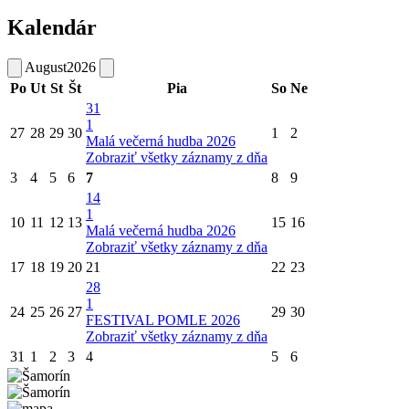
Kalendár
August
2026
Po
Ut
St
Št
Pia
So
Ne
31
1
27
28
29
30
1
2
Malá večerná hudba 2026
Zobraziť všetky záznamy z dňa
3
4
5
6
7
8
9
14
1
10
11
12
13
15
16
Malá večerná hudba 2026
Zobraziť všetky záznamy z dňa
17
18
19
20
21
22
23
28
1
24
25
26
27
29
30
FESTIVAL POMLE 2026
Zobraziť všetky záznamy z dňa
31
1
2
3
4
5
6