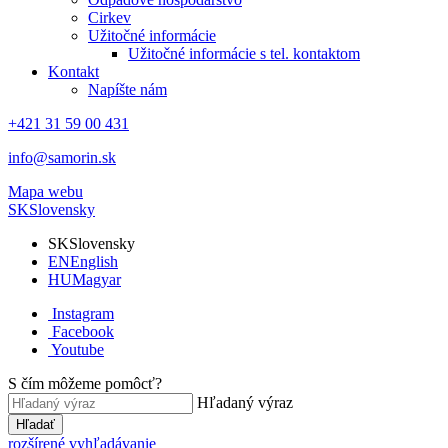
Cirkev
Užitočné informácie
Užitočné informácie s tel. kontaktom
Kontakt
Napíšte nám
+421 31 59 00 431
info@samorin.sk
Mapa webu
SK
Slovensky
SK
Slovensky
EN
English
HU
Magyar
Instagram
Facebook
Youtube
S čím môžeme pomôcť?
Hľadaný výraz
Hľadať
rozšírené vyhľadávanie