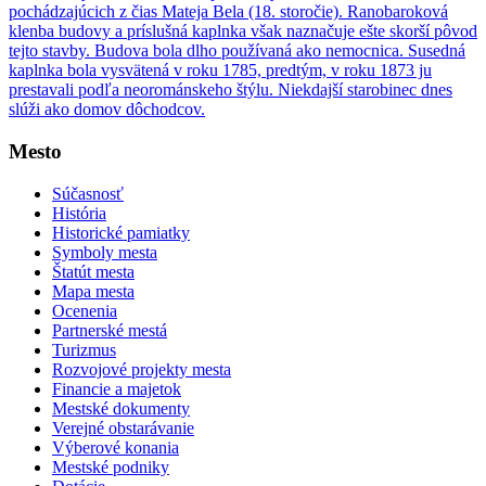
pochádzajúcich z čias Mateja Bela (18. storočie). Ranobaroková
klenba budovy a príslušná kaplnka však naznačuje ešte skorší pôvod
tejto stavby. Budova bola dlho používaná ako nemocnica. Susedná
kaplnka bola vysvätená v roku 1785, predtým, v roku 1873 ju
prestavali podľa neorománskeho štýlu. Niekdajší starobinec dnes
slúži ako domov dôchodcov.
Mesto
Súčasnosť
História
Historické pamiatky
Symboly mesta
Štatút mesta
Mapa mesta
Ocenenia
Partnerské mestá
Turizmus
Rozvojové projekty mesta
Financie a majetok
Mestské dokumenty
Verejné obstarávanie
Výberové konania
Mestské podniky