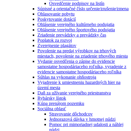
Osvedčenie podpisov na listín
Súpisné a orientačné číslo určenie⁄zrušenie⁄zmena
Ohlasovanie pobytu
Poskytovanie dotácií
Ohlásenie verejného kultúrneho podujatia
Ohlásenie verejného športového podujatia
Zriadenie prevádzky a prevádzky čas
Poplatok za rozvoj
Zverejnenie plagátov
Povolenie na predaj výrobkov na trhových
miestach, povolenie na zriadenie trhového miesta
Vydanie osvedčenia o zápise do evidencie
samostatne hospodáriaceho roľníka, vyradenie z
evidencie samostatne hospodáriaceho roľníka
Súhlas na vykonanie ohňostroja
Vyjadrenie k umiestneniu hazardných hier na
území mesta
Daň za užívanie verejného priestranstva
Rybársky lístok
Kúpa prenájom pozemku
Sociálna oblasť
Stravovanie dôchodcov
Jednorazová dávka v hmotnej núdzi
Pomoc pri mimoriadnej udalosti a náhlej
núdzi