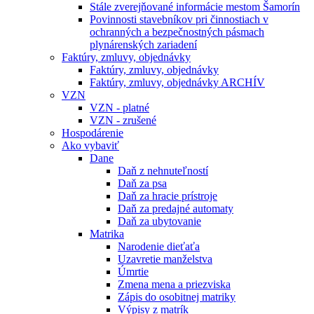
Stále zverejňované informácie mestom Šamorín
Povinnosti stavebníkov pri činnostiach v
ochranných a bezpečnostných pásmach
plynárenských zariadení
Faktúry, zmluvy, objednávky
Faktúry, zmluvy, objednávky
Faktúry, zmluvy, objednávky ARCHÍV
VZN
VZN - platné
VZN - zrušené
Hospodárenie
Ako vybaviť
Dane
Daň z nehnuteľností
Daň za psa
Daň za hracie prístroje
Daň za predajné automaty
Daň za ubytovanie
Matrika
Narodenie dieťaťa
Uzavretie manželstva
Úmrtie
Zmena mena a priezviska
Zápis do osobitnej matriky
Výpisy z matrík