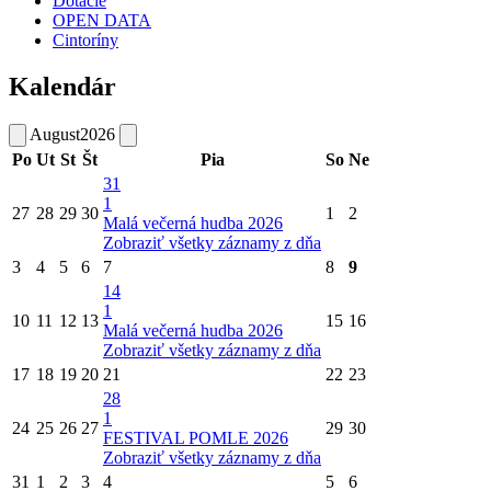
Dotácie
OPEN DATA
Cintoríny
Kalendár
August
2026
Po
Ut
St
Št
Pia
So
Ne
31
1
27
28
29
30
1
2
Malá večerná hudba 2026
Zobraziť všetky záznamy z dňa
3
4
5
6
7
8
9
14
1
10
11
12
13
15
16
Malá večerná hudba 2026
Zobraziť všetky záznamy z dňa
17
18
19
20
21
22
23
28
1
24
25
26
27
29
30
FESTIVAL POMLE 2026
Zobraziť všetky záznamy z dňa
31
1
2
3
4
5
6