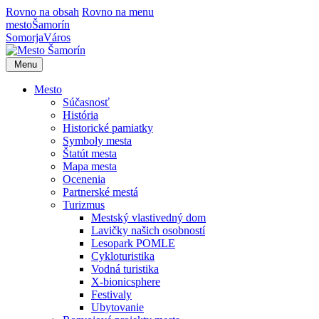
Rovno na obsah
Rovno na menu
mesto
Šamorín
Somorja
Város
Menu
Mesto
Súčasnosť
História
Historické pamiatky
Symboly mesta
Štatút mesta
Mapa mesta
Ocenenia
Partnerské mestá
Turizmus
Mestský vlastivedný dom
Lavičky našich osobností
Lesopark POMLE
Cykloturistika
Vodná turistika
X-bionicsphere
Festivaly
Ubytovanie