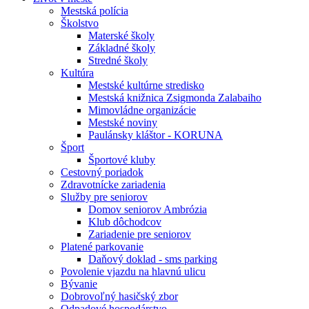
Mestská polícia
Školstvo
Materské školy
Základné školy
Stredné školy
Kultúra
Mestské kultúrne stredisko
Mestská knižnica Zsigmonda Zalabaiho
Mimovládne organizácie
Mestské noviny
Paulánsky kláštor - KORUNA
Šport
Športové kluby
Cestovný poriadok
Zdravotnícke zariadenia
Služby pre seniorov
Domov seniorov Ambrózia
Klub dôchodcov
Zariadenie pre seniorov
Platené parkovanie
Daňový doklad - sms parking
Povolenie vjazdu na hlavnú ulicu
Bývanie
Dobrovoľný hasičský zbor
Odpadové hospodárstvo