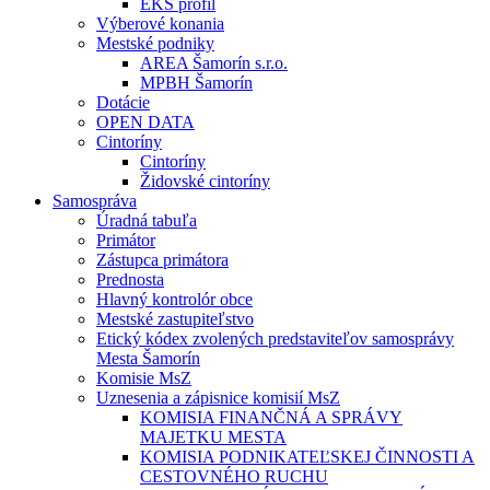
EKS profil
Výberové konania
Mestské podniky
AREA Šamorín s.r.o.
MPBH Šamorín
Dotácie
OPEN DATA
Cintoríny
Cintoríny
Židovské cintoríny
Samospráva
Úradná tabuľa
Primátor
Zástupca primátora
Prednosta
Hlavný kontrolór obce
Mestské zastupiteľstvo
Etický kódex zvolených predstaviteľov samosprávy
Mesta Šamorín
Komisie MsZ
Uznesenia a zápisnice komisií MsZ
KOMISIA FINANČNÁ A SPRÁVY
MAJETKU MESTA
KOMISIA PODNIKATEĽSKEJ ČINNOSTI A
CESTOVNÉHO RUCHU