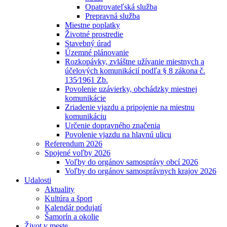
Opatrovateľská služba
Prepravná služba
Miestne poplatky
Životné prostredie
Stavebný úrad
Územné plánovanie
Rozkopávky, zvláštne užívanie miestnych a
účelových komunikácií podľa § 8 zákona č.
135⁄1961 Zb.
Povolenie uzávierky, obchádzky miestnej
komunikácie
Zriadenie vjazdu a pripojenie na miestnu
komunikáciu
Určenie dopravného značenia
Povolenie vjazdu na hlavnú ulicu
Referendum 2026
Spojené voľby 2026
Voľby do orgánov samosprávy obcí 2026
Voľby do orgánov samosprávnych krajov 2026
Udalosti
Aktuality
Kultúra a šport
Kalendár podujatí
Šamorín a okolie
Život v meste