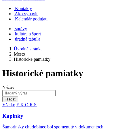
Kontakty
Ako vybaviť
Kalendár podujatí
správy
kultúra a šport
úradná tabuľa
Úvodná stránka
Mesto
Historické pamiatky
Historické pamiatky
Názov
Hľadať
Všetko
E
K
O
R
S
Kaplnky
Šamorínsky chudobinec bol spomenutý v dokumentoch