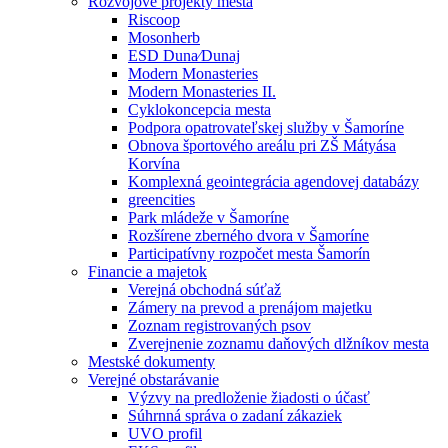
Rozvojové projekty mesta
Riscoop
Mosonherb
ESD Duna⁄Dunaj
Modern Monasteries
Modern Monasteries II.
Cyklokoncepcia mesta
Podpora opatrovateľskej služby v Šamoríne
Obnova športového areálu pri ZŠ Mátyása
Korvína
Komplexná geointegrácia agendovej databázy
greencities
Park mládeže v Šamoríne
Rozšírene zberného dvora v Šamoríne
Participatívny rozpočet mesta Šamorín
Financie a majetok
Verejná obchodná súťaž
Zámery na prevod a prenájom majetku
Zoznam registrovaných psov
Zverejnenie zoznamu daňových dlžníkov mesta
Mestské dokumenty
Verejné obstarávanie
Výzvy na predloženie žiadosti o účasť
Súhrnná správa o zadaní zákaziek
UVO profil