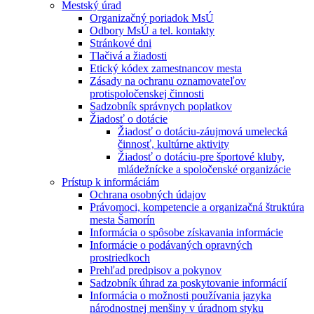
Mestský úrad
Organizačný poriadok MsÚ
Odbory MsÚ a tel. kontakty
Stránkové dni
Tlačivá a žiadosti
Etický kódex zamestnancov mesta
Zásady na ochranu oznamovateľov
protispoločenskej činnosti
Sadzobník správnych poplatkov
Žiadosť o dotácie
Žiadosť o dotáciu-záujmová umelecká
činnosť, kultúrne aktivity
Žiadosť o dotáciu-pre športové kluby,
mládežnícke a spoločenské organizácie
Prístup k informáciám
Ochrana osobných údajov
Právomoci, kompetencie a organizačná štruktúra
mesta Šamorín
Informácia o spôsobe získavania informácie
Informácie o podávaných opravných
prostriedkoch
Prehľad predpisov a pokynov
Sadzobník úhrad za poskytovanie informácií
Informácia o možnosti používania jazyka
národnostnej menšiny v úradnom styku