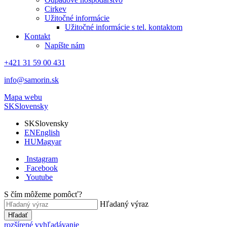
Cirkev
Užitočné informácie
Užitočné informácie s tel. kontaktom
Kontakt
Napíšte nám
+421 31 59 00 431
info@samorin.sk
Mapa webu
SK
Slovensky
SK
Slovensky
EN
English
HU
Magyar
Instagram
Facebook
Youtube
S čím môžeme pomôcť?
Hľadaný výraz
Hľadať
rozšírené vyhľadávanie