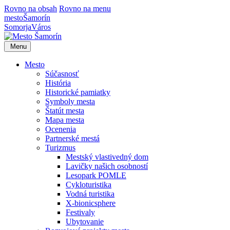
Rovno na obsah
Rovno na menu
mesto
Šamorín
Somorja
Város
Menu
Mesto
Súčasnosť
História
Historické pamiatky
Symboly mesta
Štatút mesta
Mapa mesta
Ocenenia
Partnerské mestá
Turizmus
Mestský vlastivedný dom
Lavičky našich osobností
Lesopark POMLE
Cykloturistika
Vodná turistika
X-bionicsphere
Festivaly
Ubytovanie