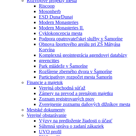
Rozvojové projekty mesta
Riscoop
Mosonherb
ESD Duna⁄Dunaj
Modern Monasteries
Modern Monasteries II.
Cyklokoncepcia mesta
Podpora opatrovateľskej služby v Šamoríne
Obnova športového areálu pri ZŠ Mátyása
Korvína
Komplexná geointegrácia agendovej databázy
greencities
Park mládeže v Šamoríne
Rozšírene zberného dvora v Šamoríne
Participatívny rozpočet mesta Šamorín
Financie a majetok
Verejná obchodná súťaž
Zámery na prevod a prenájom majetku
Zoznam registrovaných psov
Zverejnenie zoznamu daňových dlžníkov mesta
Mestské dokumenty
Verejné obstarávanie
Výzvy na predloženie žiadosti o účasť
Súhrnná správa o zadaní zákaziek
UVO profil