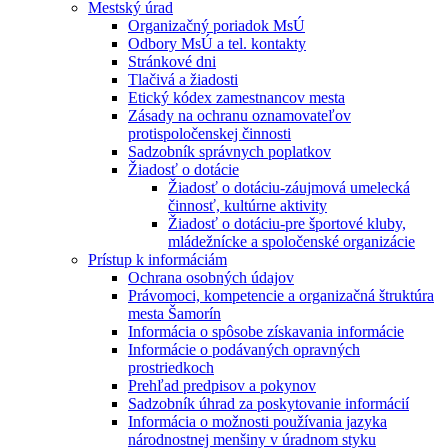
Mestský úrad
Organizačný poriadok MsÚ
Odbory MsÚ a tel. kontakty
Stránkové dni
Tlačivá a žiadosti
Etický kódex zamestnancov mesta
Zásady na ochranu oznamovateľov
protispoločenskej činnosti
Sadzobník správnych poplatkov
Žiadosť o dotácie
Žiadosť o dotáciu-záujmová umelecká
činnosť, kultúrne aktivity
Žiadosť o dotáciu-pre športové kluby,
mládežnícke a spoločenské organizácie
Prístup k informáciám
Ochrana osobných údajov
Právomoci, kompetencie a organizačná štruktúra
mesta Šamorín
Informácia o spôsobe získavania informácie
Informácie o podávaných opravných
prostriedkoch
Prehľad predpisov a pokynov
Sadzobník úhrad za poskytovanie informácií
Informácia o možnosti používania jazyka
národnostnej menšiny v úradnom styku