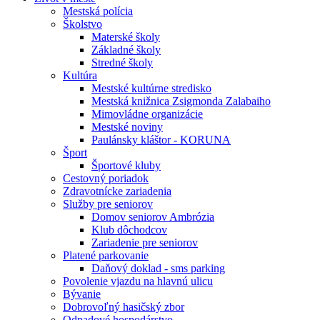
Mestská polícia
Školstvo
Materské školy
Základné školy
Stredné školy
Kultúra
Mestské kultúrne stredisko
Mestská knižnica Zsigmonda Zalabaiho
Mimovládne organizácie
Mestské noviny
Paulánsky kláštor - KORUNA
Šport
Športové kluby
Cestovný poriadok
Zdravotnícke zariadenia
Služby pre seniorov
Domov seniorov Ambrózia
Klub dôchodcov
Zariadenie pre seniorov
Platené parkovanie
Daňový doklad - sms parking
Povolenie vjazdu na hlavnú ulicu
Bývanie
Dobrovoľný hasičský zbor
Odpadové hospodárstvo