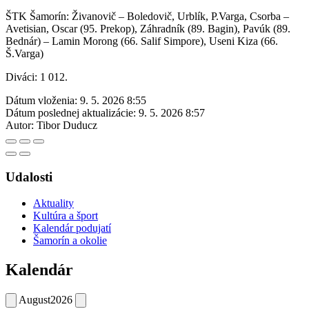
ŠTK Šamorín: Živanovič – Boledovič, Urblík, P.Varga, Csorba –
Avetisian, Oscar (95. Prekop), Záhradník (89. Bagin), Pavúk (89.
Bednár) – Lamin Morong (66. Salif Simpore), Useni Kiza (66.
Š.Varga)
Diváci: 1 012.
Dátum vloženia:
9. 5. 2026 8:55
Dátum poslednej aktualizácie:
9. 5. 2026 8:57
Autor:
Tibor Duducz
Udalosti
Aktuality
Kultúra a šport
Kalendár podujatí
Šamorín a okolie
Kalendár
August
2026