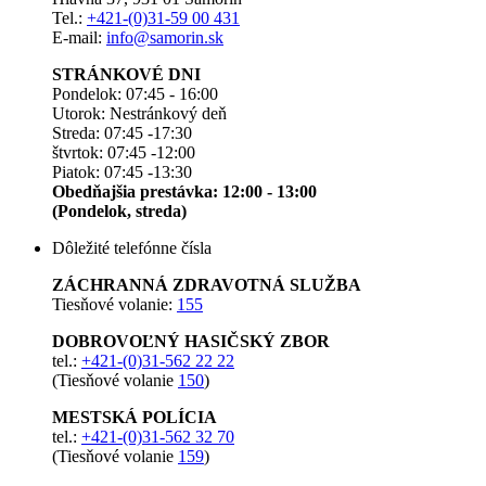
Tel.:
+421-(0)31-59 00 431
E-mail:
info@samorin.sk
STRÁNKOVÉ DNI
Pondelok: 07:45 - 16:00
Utorok: Nestránkový deň
Streda: 07:45 -17:30
štvrtok: 07:45 -12:00
Piatok: 07:45 -13:30
Obedňajšia prestávka: 12:00 - 13:00
(Pondelok, streda)
Dôležité telefónne čísla
ZÁCHRANNÁ ZDRAVOTNÁ SLUŽBA
Tiesňové volanie:
155
DOBROVOĽNÝ HASIČSKÝ ZBOR
tel.:
+421-(0)31-562 22 22
(Tiesňové volanie
150
)
MESTSKÁ POLÍCIA
tel.:
+421-(0)31-562 32 70
(Tiesňové volanie
159
)