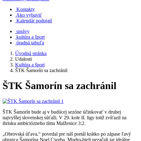
Kontakty
Ako vybaviť
Kalendár podujatí
správy
kultúra a šport
úradná tabuľa
Úvodná stránka
Udalosti
Kultúra a šport
ŠTK Šamorín sa zachránil
ŠTK Šamorín sa zachránil
ŠTK Šamorín bude aj v budúcej sezóne účinkovať v druhej
najvyššej slovenskej súťaži. V 29. kole II. ligy totiž zvíťazil na
ihrisku ambiciózneho tímu Malženice 3:2.
„Obrovská úľava,“ povedal pre náš portál krátko po zápase ľavý
obranca Šamorína Noel Csorba. Modro-bieli nezačali jar ideálne