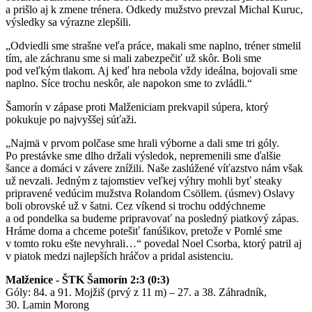
a prišlo aj k zmene trénera. Odkedy mužstvo prevzal Michal Kuruc,
výsledky sa výrazne zlepšili.
„Odviedli sme strašne veľa práce, makali sme naplno, tréner stmelil
tím, ale záchranu sme si mali zabezpečiť už skôr. Boli sme
pod veľkým tlakom. Aj keď hra nebola vždy ideálna, bojovali sme
naplno. Síce trochu neskôr, ale napokon sme to zvládli.“
Šamorín v zápase proti Malženiciam prekvapil súpera, ktorý
pokukuje po najvyššej súťaži.
„Najmä v prvom polčase sme hrali výborne a dali sme tri góly.
Po prestávke sme dlho držali výsledok, nepremenili sme ďalšie
šance a domáci v závere znížili. Naše zaslúžené víťazstvo nám však
už nevzali. Jedným z tajomstiev veľkej výhry mohli byť steaky
pripravené vedúcim mužstva Rolandom Csöllem. (úsmev) Oslavy
boli obrovské už v šatni. Cez víkend si trochu oddýchneme
a od pondelka sa budeme pripravovať na posledný piatkový zápas.
Hráme doma a chceme potešiť fanúšikov, pretože v Pomlé sme
v tomto roku ešte nevyhrali…“ povedal Noel Csorba, ktorý patril aj
v piatok medzi najlepších hráčov a pridal asistenciu.
Malženice - ŠTK Šamorín 2:3 (0:3)
Góly: 84. a 91. Mojžiš (prvý z 11 m) – 27. a 38. Záhradník,
30. Lamin Morong