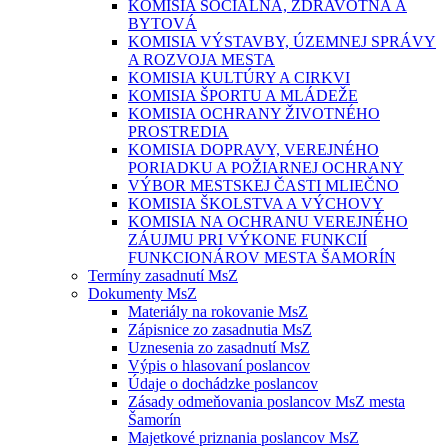
KOMISIA SOCIÁLNA, ZDRAVOTNÁ A
BYTOVÁ
KOMISIA VÝSTAVBY, ÚZEMNEJ SPRÁVY
A ROZVOJA MESTA
KOMISIA KULTÚRY A CIRKVI
KOMISIA ŠPORTU A MLÁDEŽE
KOMISIA OCHRANY ŽIVOTNÉHO
PROSTREDIA
KOMISIA DOPRAVY, VEREJNÉHO
PORIADKU A POŽIARNEJ OCHRANY
VÝBOR MESTSKEJ ČASTI MLIEČNO
KOMISIA ŠKOLSTVA A VÝCHOVY
KOMISIA NA OCHRANU VEREJNÉHO
ZÁUJMU PRI VÝKONE FUNKCIÍ
FUNKCIONÁROV MESTA ŠAMORÍN
Termíny zasadnutí MsZ
Dokumenty MsZ
Materiály na rokovanie MsZ
Zápisnice zo zasadnutia MsZ
Uznesenia zo zasadnutí MsZ
Výpis o hlasovaní poslancov
Údaje o dochádzke poslancov
Zásady odmeňovania poslancov MsZ mesta
Šamorín
Majetkové priznania poslancov MsZ