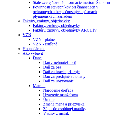
Stále zverejňované informácie mestom Šamorín
Povinnosti stavebníkov pri činnostiach v
ochranných a bezpečnostných pásmach
plynárenských zariadení
Faktúry, zmluvy, objednávky
Faktúry, zmluvy, objednávky
Faktúry, zmluvy, objednávky ARCHÍV
VZN
VZN - platné
VZN - zrušené
Hospodárenie
Ako vybaviť
Dane
Daň z nehnuteľností
Daň za psa
Daň za hracie prístroje
Daň za predajné automaty
Daň za ubytovanie
Matrika
Narodenie dieťaťa
Uzavretie manželstva
Úmrtie
Zmena mena a priezviska
Zápis do osobitnej matriky
Výpisy z matrík