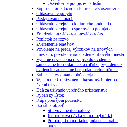
Osvedčenie podpisov na listín
Súpisné a orientačné číslo určenie⁄zrušenie⁄zmena
Ohlasovanie pobytu
Poskytovanie dotácií
Ohlásenie verejného kultúrneho podujatia
Ohlásenie verejného športového podujatia
Zriadenie prevádzky a prevádzky čas
Poplatok za rozvoj
Zverejnenie plagátov
Povolenie na predaj výrobkov na trhových
miestach, povolenie na zriadenie trhového miesta
Vydanie osvedčenia o zápise do evidencie
samostatne hospodáriaceho roľníka, vyradenie z
evidencie samostatne hospodáriaceho roľníka
Súhlas na vykonanie ohňostroja
Vyjadrenie k umiestneniu hazardných hier na
území mesta
Daň za užívanie verejného priestranstva
Rybársky lístok
Kúpa prenájom pozemku
Sociálna oblasť
Stravovanie dôchodcov
Jednorazová dávka v hmotnej núdzi
Pomoc pri mimoriadnej udalosti a náhlej
núdzi