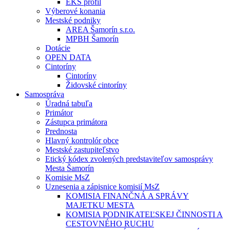
EKS profil
Výberové konania
Mestské podniky
AREA Šamorín s.r.o.
MPBH Šamorín
Dotácie
OPEN DATA
Cintoríny
Cintoríny
Židovské cintoríny
Samospráva
Úradná tabuľa
Primátor
Zástupca primátora
Prednosta
Hlavný kontrolór obce
Mestské zastupiteľstvo
Etický kódex zvolených predstaviteľov samosprávy
Mesta Šamorín
Komisie MsZ
Uznesenia a zápisnice komisií MsZ
KOMISIA FINANČNÁ A SPRÁVY
MAJETKU MESTA
KOMISIA PODNIKATEĽSKEJ ČINNOSTI A
CESTOVNÉHO RUCHU