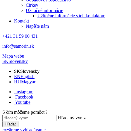
Cirkev
Užitočné informácie
Užitočné informácie s tel. kontaktom
Kontakt
Napíšte nám
+421 31 59 00 431
info@samorin.sk
Mapa webu
SK
Slovensky
SK
Slovensky
EN
English
HU
Magyar
Instagram
Facebook
Youtube
S čím môžeme pomôcť?
Hľadaný výraz
Hľadať
rozšírené vyhľadávanie