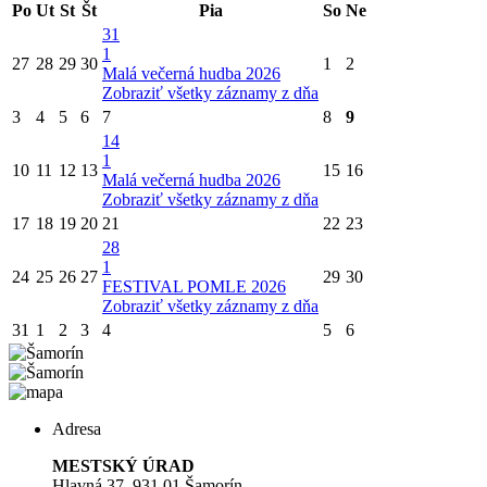
Po
Ut
St
Št
Pia
So
Ne
31
1
27
28
29
30
1
2
Malá večerná hudba 2026
Zobraziť všetky záznamy z dňa
3
4
5
6
7
8
9
14
1
10
11
12
13
15
16
Malá večerná hudba 2026
Zobraziť všetky záznamy z dňa
17
18
19
20
21
22
23
28
1
24
25
26
27
29
30
FESTIVAL POMLE 2026
Zobraziť všetky záznamy z dňa
31
1
2
3
4
5
6
Adresa
MESTSKÝ ÚRAD
Hlavná 37, 931 01 Šamorín