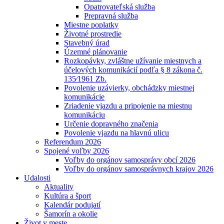
Opatrovateľská služba
Prepravná služba
Miestne poplatky
Životné prostredie
Stavebný úrad
Územné plánovanie
Rozkopávky, zvláštne užívanie miestnych a
účelových komunikácií podľa § 8 zákona č.
135⁄1961 Zb.
Povolenie uzávierky, obchádzky miestnej
komunikácie
Zriadenie vjazdu a pripojenie na miestnu
komunikáciu
Určenie dopravného značenia
Povolenie vjazdu na hlavnú ulicu
Referendum 2026
Spojené voľby 2026
Voľby do orgánov samosprávy obcí 2026
Voľby do orgánov samosprávnych krajov 2026
Udalosti
Aktuality
Kultúra a šport
Kalendár podujatí
Šamorín a okolie
Život v meste