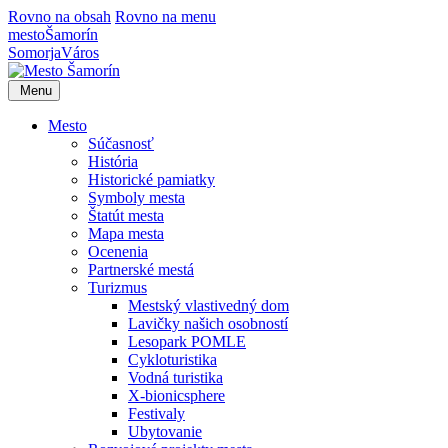
Rovno na obsah
Rovno na menu
mesto
Šamorín
Somorja
Város
Menu
Mesto
Súčasnosť
História
Historické pamiatky
Symboly mesta
Štatút mesta
Mapa mesta
Ocenenia
Partnerské mestá
Turizmus
Mestský vlastivedný dom
Lavičky našich osobností
Lesopark POMLE
Cykloturistika
Vodná turistika
X-bionicsphere
Festivaly
Ubytovanie