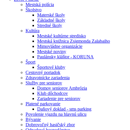
Mestská polícia
Školstvo
Materské školy
Základné školy
Stredné školy
Kultúra
Mestské kultúrne stredisko
Mestská knižnica Zsigmonda Zalabaiho
Mimovládne organizácie
Mestské noviny
Paulánsky kláštor - KORUNA
Šport
Športové kluby
Cestovný poriadok
Zdravotnícke zariadenia
Služby pre seniorov
Domov seniorov Ambrózia
Klub dôchodcov
Zariadenie pre seniorov
Platené parkovanie
Daňový doklad - sms parking
Povolenie vjazdu na hlavnú ulicu
Bývanie
Dobrovoľný hasičský zbor
Odpadové hospodárstvo