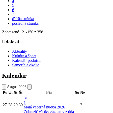
4
5
6
7
ďalšia stránka
posledná stránka
Zobrazené
121
-
150
z 358
Udalosti
Aktuality
Kultúra a šport
Kalendár podujatí
Šamorín a okolie
Kalendár
August
2026
Po
Ut
St
Št
Pia
So
Ne
31
1
27
28
29
30
1
2
Malá večerná hudba 2026
Zobraziť všetky záznamy z dňa