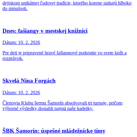
dejiskom unikátnej ľudovej tradície, ktorého korene siahajú hlboko
do minulosti.
Dnes: fašiangy v mestskej knižnici
Dátum:
10. 2. 2026
Pre deti je pripravené hravé fašiangové podujatie vo svete kníh a
rozprávok.
Skvelá Nina Forgách
Dátum:
10. 2. 2026
Členovia Klubu šermu Šamorín absolvovali tri turnaje, pričom
výborné výsledky dosiahli najmä naše kadetky.
ŠBK Šamorín: úspešné mládežnícke tímy