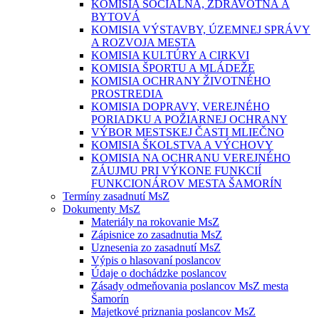
KOMISIA SOCIÁLNA, ZDRAVOTNÁ A
BYTOVÁ
KOMISIA VÝSTAVBY, ÚZEMNEJ SPRÁVY
A ROZVOJA MESTA
KOMISIA KULTÚRY A CIRKVI
KOMISIA ŠPORTU A MLÁDEŽE
KOMISIA OCHRANY ŽIVOTNÉHO
PROSTREDIA
KOMISIA DOPRAVY, VEREJNÉHO
PORIADKU A POŽIARNEJ OCHRANY
VÝBOR MESTSKEJ ČASTI MLIEČNO
KOMISIA ŠKOLSTVA A VÝCHOVY
KOMISIA NA OCHRANU VEREJNÉHO
ZÁUJMU PRI VÝKONE FUNKCIÍ
FUNKCIONÁROV MESTA ŠAMORÍN
Termíny zasadnutí MsZ
Dokumenty MsZ
Materiály na rokovanie MsZ
Zápisnice zo zasadnutia MsZ
Uznesenia zo zasadnutí MsZ
Výpis o hlasovaní poslancov
Údaje o dochádzke poslancov
Zásady odmeňovania poslancov MsZ mesta
Šamorín
Majetkové priznania poslancov MsZ