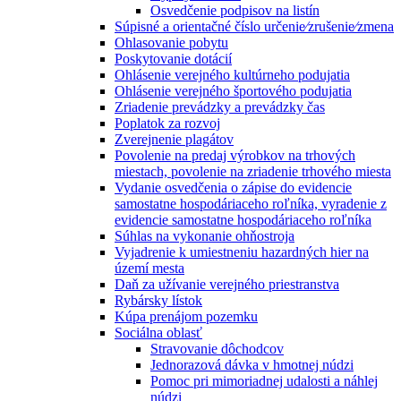
Osvedčenie podpisov na listín
Súpisné a orientačné číslo určenie⁄zrušenie⁄zmena
Ohlasovanie pobytu
Poskytovanie dotácií
Ohlásenie verejného kultúrneho podujatia
Ohlásenie verejného športového podujatia
Zriadenie prevádzky a prevádzky čas
Poplatok za rozvoj
Zverejnenie plagátov
Povolenie na predaj výrobkov na trhových
miestach, povolenie na zriadenie trhového miesta
Vydanie osvedčenia o zápise do evidencie
samostatne hospodáriaceho roľníka, vyradenie z
evidencie samostatne hospodáriaceho roľníka
Súhlas na vykonanie ohňostroja
Vyjadrenie k umiestneniu hazardných hier na
území mesta
Daň za užívanie verejného priestranstva
Rybársky lístok
Kúpa prenájom pozemku
Sociálna oblasť
Stravovanie dôchodcov
Jednorazová dávka v hmotnej núdzi
Pomoc pri mimoriadnej udalosti a náhlej
núdzi