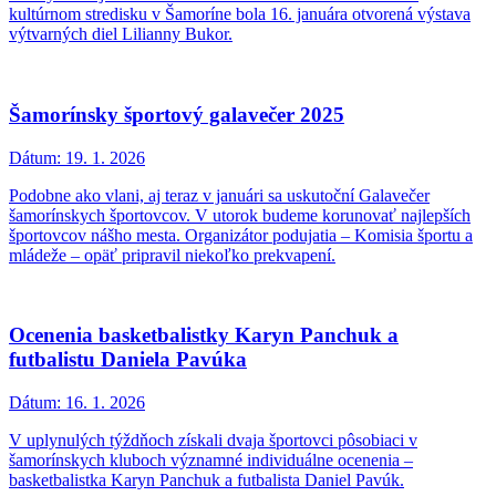
kultúrnom stredisku v Šamoríne bola 16. januára otvorená výstava
výtvarných diel Lilianny Bukor.
Šamorínsky športový galavečer 2025
Dátum:
19. 1. 2026
Podobne ako vlani, aj teraz v januári sa uskutoční Galavečer
šamorínskych športovcov. V utorok budeme korunovať najlepších
športovcov nášho mesta. Organizátor podujatia – Komisia športu a
mládeže – opäť pripravil niekoľko prekvapení.
Ocenenia basketbalistky Karyn Panchuk a
futbalistu Daniela Pavúka
Dátum:
16. 1. 2026
V uplynulých týždňoch získali dvaja športovci pôsobiaci v
šamorínskych kluboch významné individuálne ocenenia –
basketbalistka Karyn Panchuk a futbalista Daniel Pavúk.