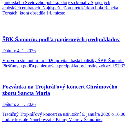
juniorského Svetového pohára, ktorý sa konal v Spojených
arabských emirátoch. Najúspešnejšou pretekárkou bola Rebeka
Forgách, ktorá obsadila 14. miesto.
ŠBK Šamorín: podľa papierových predpokladov
Dátum:
4. 1. 2026
V prvom stretnutí roku 2026 privítali basketbalistky ŠBK Šamorín
Piešťany a podľa papierových predpokladov hostky zvíťazili 97:32.
Pozvánka na Trojkráľový koncert Chrámového
zboru Sancta Maria
Dátum:
2. 1. 2026
Tradičný Trojkráľový koncert sa uskutoční 6. januára 2026 o 16.00
hod. v kostole Nanebovzatia Panny Márie v Šamoríne.