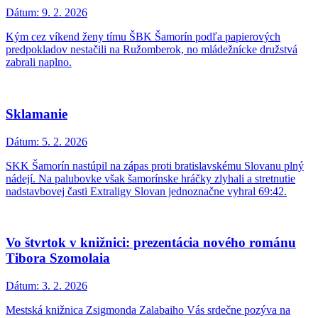
Dátum:
9. 2. 2026
Kým cez víkend ženy tímu ŠBK Šamorín podľa papierových
predpokladov nestačili na Ružomberok, no mládežnícke družstvá
zabrali naplno.
Sklamanie
Dátum:
5. 2. 2026
SKK Šamorín nastúpil na zápas proti bratislavskému Slovanu plný
nádejí. Na palubovke však šamorínske hráčky zlyhali a stretnutie
nadstavbovej časti Extraligy Slovan jednoznačne vyhral 69:42.
Vo štvrtok v knižnici: prezentácia nového románu
Tibora Szomolaia
Dátum:
3. 2. 2026
Mestská knižnica Zsigmonda Zalabaiho Vás srdečne pozýva na