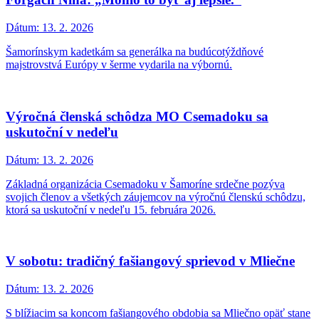
Dátum:
13. 2. 2026
Šamorínskym kadetkám sa generálka na budúcotýždňové
majstrovstvá Európy v šerme vydarila na výbornú.
Výročná členská schôdza MO Csemadoku sa
uskutoční v nedeľu
Dátum:
13. 2. 2026
Základná organizácia Csemadoku v Šamoríne srdečne pozýva
svojich členov a všetkých záujemcov na výročnú členskú schôdzu,
ktorá sa uskutoční v nedeľu 15. februára 2026.
V sobotu: tradičný fašiangový sprievod v Mliečne
Dátum:
13. 2. 2026
S blížiacim sa koncom fašiangového obdobia sa Mliečno opäť stane