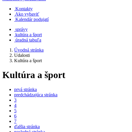
Kontakty
Ako vybaviť
Kalendár podujatí
správy
kultúra a šport
úradná tabuľa
Úvodná stránka
Udalosti
Kultúra a šport
Kultúra a šport
prvá stránka
predchádzajúca stránka
3
4
5
6
7
ďalšia stránka
posledná stránka