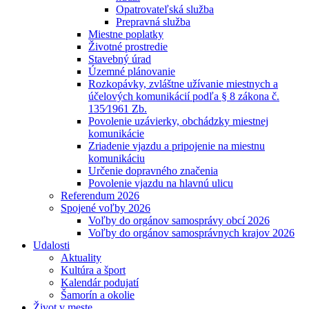
Opatrovateľská služba
Prepravná služba
Miestne poplatky
Životné prostredie
Stavebný úrad
Územné plánovanie
Rozkopávky, zvláštne užívanie miestnych a
účelových komunikácií podľa § 8 zákona č.
135⁄1961 Zb.
Povolenie uzávierky, obchádzky miestnej
komunikácie
Zriadenie vjazdu a pripojenie na miestnu
komunikáciu
Určenie dopravného značenia
Povolenie vjazdu na hlavnú ulicu
Referendum 2026
Spojené voľby 2026
Voľby do orgánov samosprávy obcí 2026
Voľby do orgánov samosprávnych krajov 2026
Udalosti
Aktuality
Kultúra a šport
Kalendár podujatí
Šamorín a okolie
Život v meste