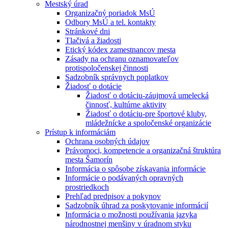
Mestský úrad
Organizačný poriadok MsÚ
Odbory MsÚ a tel. kontakty
Stránkové dni
Tlačivá a žiadosti
Etický kódex zamestnancov mesta
Zásady na ochranu oznamovateľov
protispoločenskej činnosti
Sadzobník správnych poplatkov
Žiadosť o dotácie
Žiadosť o dotáciu-záujmová umelecká
činnosť, kultúrne aktivity
Žiadosť o dotáciu-pre športové kluby,
mládežnícke a spoločenské organizácie
Prístup k informáciám
Ochrana osobných údajov
Právomoci, kompetencie a organizačná štruktúra
mesta Šamorín
Informácia o spôsobe získavania informácie
Informácie o podávaných opravných
prostriedkoch
Prehľad predpisov a pokynov
Sadzobník úhrad za poskytovanie informácií
Informácia o možnosti používania jazyka
národnostnej menšiny v úradnom styku