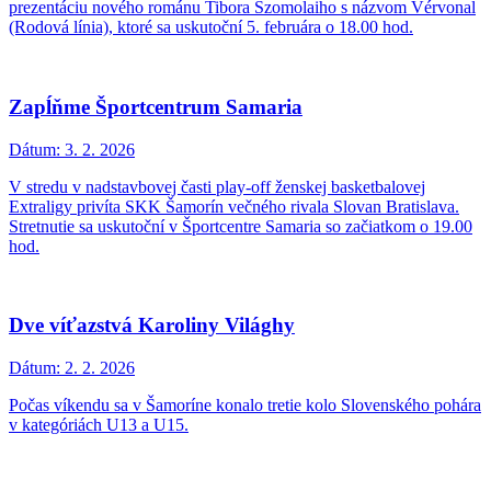
prezentáciu nového románu Tibora Szomolaiho s názvom Vérvonal
(Rodová línia), ktoré sa uskutoční 5. februára o 18.00 hod.
Zapĺňme Športcentrum Samaria
Dátum:
3. 2. 2026
V stredu v nadstavbovej časti play-off ženskej basketbalovej
Extraligy privíta SKK Šamorín večného rivala Slovan Bratislava.
Stretnutie sa uskutoční v Športcentre Samaria so začiatkom o 19.00
hod.
Dve víťazstvá Karoliny Világhy
Dátum:
2. 2. 2026
Počas víkendu sa v Šamoríne konalo tretie kolo Slovenského pohára
v kategóriách U13 a U15.