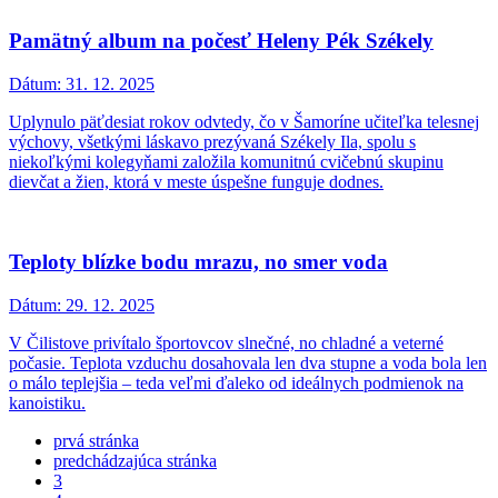
Pamätný album na počesť Heleny Pék Székely
Dátum:
31. 12. 2025
Uplynulo päťdesiat rokov odvtedy, čo v Šamoríne učiteľka telesnej
výchovy, všetkými láskavo prezývaná Székely Ila, spolu s
niekoľkými kolegyňami založila komunitnú cvičebnú skupinu
dievčat a žien, ktorá v meste úspešne funguje dodnes.
Teploty blízke bodu mrazu, no smer voda
Dátum:
29. 12. 2025
V Čilistove privítalo športovcov slnečné, no chladné a veterné
počasie. Teplota vzduchu dosahovala len dva stupne a voda bola len
o málo teplejšia – teda veľmi ďaleko od ideálnych podmienok na
kanoistiku.
prvá stránka
predchádzajúca stránka
3