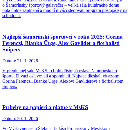
o Šamorínsky športový galavečer – veľká sála kultúrneho domu
bola úplne zaplnená a mnohí diváci sledovali program postojačky na
schodoch.
Najlepší šamorínski športovci v roku 2025: Corina
Ferenczi, Bianka Ürge, Alex Gavlider a florbalisti
Snipers
Dátum:
21. 1. 2026
V preplnenej sále MsKS to bolo dôstojná oslava šamorínskeho
športu. Diváci oslavovali a spomínali. Najviac tlieskali víťazom:
Corina Ferenczi, Bianke Ürge, Alexovi Gavliderovi a florbalistom
Snipers.
Príbehy na papieri a plátne v MsKS
Dátum:
20. 1. 2026
Vo Výstavnej sieni Štefana Tallósa Prohászku v Mestskom