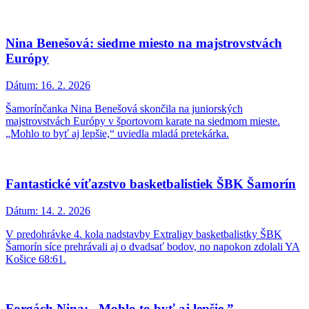
Nina Benešová: siedme miesto na majstrovstvách
Európy
Dátum:
16. 2. 2026
Šamorínčanka Nina Benešová skončila na juniorských
majstrovstvách Európy v športovom karate na siedmom mieste.
„Mohlo to byť aj lepšie,“ uviedla mladá pretekárka.
Fantastické víťazstvo basketbalistiek ŠBK Šamorín
Dátum:
14. 2. 2026
V predohrávke 4. kola nadstavby Extraligy basketbalistky ŠBK
Šamorín síce prehrávali aj o dvadsať bodov, no napokon zdolali YA
Košice 68:61.
Forgách Nina: „Mohlo to byť aj lepšie.”