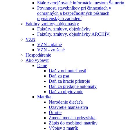
Stále zverejňované informácie mestom Šamorín
Povinnosti stavebníkov pri činnostiach v
ochranných a bezpečnostných pásmach
plynárenských zariadení
Faktúry, zmluvy, objednávky
Faktúry, zmluvy, objednávky
Faktúry, zmluvy, objednávky ARCHÍV
VZN
VZN - platné
VZN - zrušené
Hospodárenie
Ako vybaviť
Dane
Daň z nehnuteľností
Daň za psa
Daň za hracie prístroje
Daň za predajné automaty
Daň za ubytovanie
Matrika
Narodenie dieťaťa
Uzavretie manželstva
Úmrtie
Zmena mena a priezviska
Zápis do osobitnej matriky
Výpisy z matrík