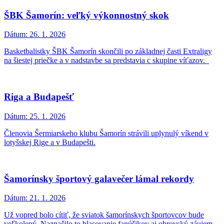
ŠBK Šamorín: veľký výkonnostný skok
Dátum:
26. 1. 2026
Basketbalistky ŠBK Šamorín skončili po základnej časti Extraligy
na šiestej priečke a v nadstavbe sa predstavia c skupine víťazov.
Riga a Budapešť
Dátum:
25. 1. 2026
Členovia Šermiarskeho klubu Šamorín strávili uplynulý víkend v
lotyšskej Rige a v Budapešti.
Šamorínsky športový galavečer lámal rekordy
Dátum:
21. 1. 2026
Už vopred bolo cítiť, že sviatok šamorínskych športovcov bude
veľkolepý. Naznačilo to hlasovanie fanúšikov aj obrovský záujem