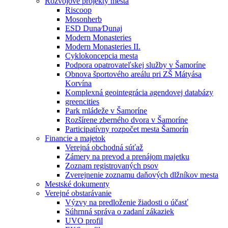
Rozvojové projekty mesta
Riscoop
Mosonherb
ESD Duna⁄Dunaj
Modern Monasteries
Modern Monasteries II.
Cyklokoncepcia mesta
Podpora opatrovateľskej služby v Šamoríne
Obnova športového areálu pri ZŠ Mátyása
Korvína
Komplexná geointegrácia agendovej databázy
greencities
Park mládeže v Šamoríne
Rozšírene zberného dvora v Šamoríne
Participatívny rozpočet mesta Šamorín
Financie a majetok
Verejná obchodná súťaž
Zámery na prevod a prenájom majetku
Zoznam registrovaných psov
Zverejnenie zoznamu daňových dlžníkov mesta
Mestské dokumenty
Verejné obstarávanie
Výzvy na predloženie žiadosti o účasť
Súhrnná správa o zadaní zákaziek
UVO profil