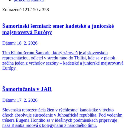
Zobrazené
121
-
150
z 358
Šamorínski šermiari: smer kadetské a juniorské
majstrovstvá Európy
Dátum:
18. 2. 2026
Tím Klubu šermu Šamorín, ktorý zároveň je aj slovenskou
reprezentáciou, odletel v stredu ráno do Tbilisi, kde sa v piatok
začína jeden z vrcholov sezóny – kadetské a juniorské majstrovstvá
Európy.
Šamorínčania v JAR
Dátum:
17. 2. 2026
Slovenská reprezentácia žien v rýchlostnej kanoistike v týchto
dňoch absolvuje sústredenie v Juhoafrická republika. Pod vedením
trénera Eugena Hontiho sa v ideálnych podmienkach pripravuje
naša Bianka Sidová s kolegyňami z národného tímu.