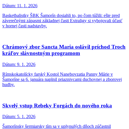
Dátum:
11. 1. 2026
Basketbalistky ŠBK Šamorín dosiahli to, po čom túžili: ešte pred
záverečnými zápasmi základnej časti Extraligy si vybojovali účasť
v hornej časti nadstavby.
Chrámový zbor Sancta Maria oslávil príchod Troch
kráľov slávnostným programom
Dátum:
9. 1. 2026
Rímskokatolícky farský Kostol Nanebovzatia Panny Márie v
Šamoríne sa 6. januára naplnil priaznivcami duchovnej a zborovej
hudby.
Skvelý vstup Rebeky Forgách do nového roka
Dátum:
5. 1. 2026
Šamorínsky šermiarsky tím sa v uplynulých dňoch zúčastnil