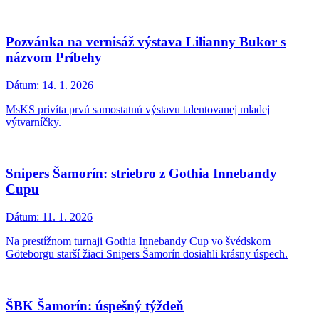
Pozvánka na vernisáž výstava Lilianny Bukor s
názvom Príbehy
Dátum:
14. 1. 2026
MsKS privíta prvú samostatnú výstavu talentovanej mladej
výtvarníčky.
Snipers Šamorín: striebro z Gothia Innebandy
Cupu
Dátum:
11. 1. 2026
Na prestížnom turnaji Gothia Innebandy Cup vo švédskom
Göteborgu starší žiaci Snipers Šamorín dosiahli krásny úspech.
ŠBK Šamorín: úspešný týždeň