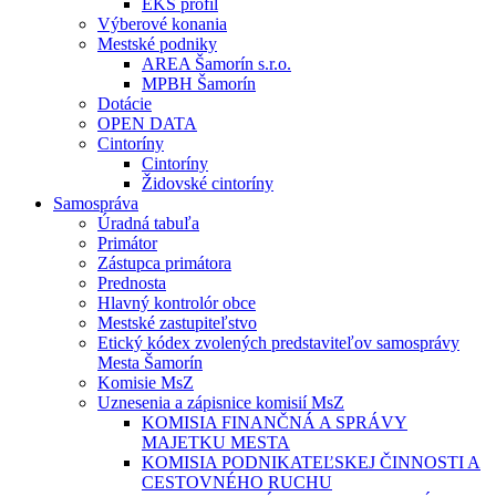
EKS profil
Výberové konania
Mestské podniky
AREA Šamorín s.r.o.
MPBH Šamorín
Dotácie
OPEN DATA
Cintoríny
Cintoríny
Židovské cintoríny
Samospráva
Úradná tabuľa
Primátor
Zástupca primátora
Prednosta
Hlavný kontrolór obce
Mestské zastupiteľstvo
Etický kódex zvolených predstaviteľov samosprávy
Mesta Šamorín
Komisie MsZ
Uznesenia a zápisnice komisií MsZ
KOMISIA FINANČNÁ A SPRÁVY
MAJETKU MESTA
KOMISIA PODNIKATEĽSKEJ ČINNOSTI A
CESTOVNÉHO RUCHU