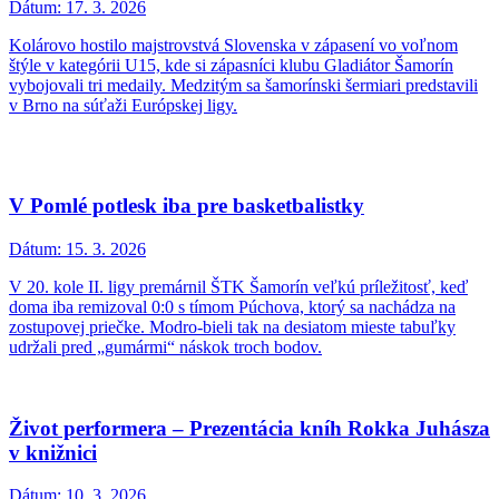
Dátum:
17. 3. 2026
Kolárovo hostilo majstrovstvá Slovenska v zápasení vo voľnom
štýle v kategórii U15, kde si zápasníci klubu Gladiátor Šamorín
vybojovali tri medaily. Medzitým sa šamorínski šermiari predstavili
v Brno na súťaži Európskej ligy.
V Pomlé potlesk iba pre basketbalistky
Dátum:
15. 3. 2026
V 20. kole II. ligy premárnil ŠTK Šamorín veľkú príležitosť, keď
doma iba remizoval 0:0 s tímom Púchova, ktorý sa nachádza na
zostupovej priečke. Modro-bieli tak na desiatom mieste tabuľky
udržali pred „gumármi“ náskok troch bodov.
Život performera – Prezentácia kníh Rokka Juhásza
v knižnici
Dátum:
10. 3. 2026