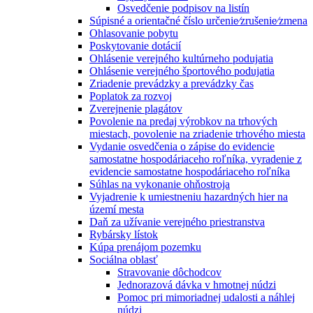
Osvedčenie podpisov na listín
Súpisné a orientačné číslo určenie⁄zrušenie⁄zmena
Ohlasovanie pobytu
Poskytovanie dotácií
Ohlásenie verejného kultúrneho podujatia
Ohlásenie verejného športového podujatia
Zriadenie prevádzky a prevádzky čas
Poplatok za rozvoj
Zverejnenie plagátov
Povolenie na predaj výrobkov na trhových
miestach, povolenie na zriadenie trhového miesta
Vydanie osvedčenia o zápise do evidencie
samostatne hospodáriaceho roľníka, vyradenie z
evidencie samostatne hospodáriaceho roľníka
Súhlas na vykonanie ohňostroja
Vyjadrenie k umiestneniu hazardných hier na
území mesta
Daň za užívanie verejného priestranstva
Rybársky lístok
Kúpa prenájom pozemku
Sociálna oblasť
Stravovanie dôchodcov
Jednorazová dávka v hmotnej núdzi
Pomoc pri mimoriadnej udalosti a náhlej
núdzi