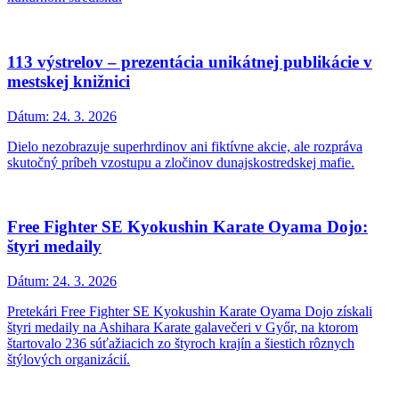
113 výstrelov – prezentácia unikátnej publikácie v
mestskej knižnici
Dátum:
24. 3. 2026
Dielo nezobrazuje superhrdinov ani fiktívne akcie, ale rozpráva
skutočný príbeh vzostupu a zločinov dunajskostredskej mafie.
Free Fighter SE Kyokushin Karate Oyama Dojo:
štyri medaily
Dátum:
24. 3. 2026
Pretekári Free Fighter SE Kyokushin Karate Oyama Dojo získali
štyri medaily na Ashihara Karate galavečeri v Győr, na ktorom
štartovalo 236 súťažiacich zo štyroch krajín a šiestich rôznych
štýlových organizácií.