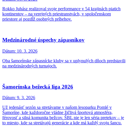
Rokko Juhász realizoval svoje performance v 54 krajinách piatich
kontinentov – na verejných priestranstvách, v spoločenskom
priestore aj pozdĺž osobných príbehov.
Medzinárodné úspechy zápasníkov
Dátum:
10. 3. 2026
Oba šamorínske zápasnícke kluby sa v uplynulých dňoch predstavili
na medzinárodných turnajoch.
Šamorínska bežecká liga 2026
Dátum:
9. 3. 2026
Už jedenásť sezón sa stretávame v našom lesoparku Pomlé v
Šamoríne, kde každoročne vládne žičlivá športová atmosféra,
férovosť a silná komunita bežcov. ŠBL nie je len séria pretekov – je
to miesto, kde sa stretávajú generácie a kde má každý svoju šancu.