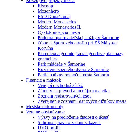
Rozvojové projekty mesta
Riscoop
Mosonherb
ESD Duna⁄Dunaj
Modern Monasteries
Modern Monasteries II.
Cyklokoncepcia mesta
Podpora opatrovateľskej služby v Šamoríne
Obnova športového areálu pri ZŠ Mátyása
Korvína
Komplexná geointegrácia agendovej databázy
greencities
Park mládeže v Šamoríne
Rozšírene zberného dvora v Šamoríne
Participatívny rozpočet mesta Šamorín
Financie a majetok
Verejná obchodná súťaž
Zámery na prevod a prenájom majetku
Zoznam registrovaných psov
Zverejnenie zoznamu daňových dlžníkov mesta
Mestské dokumenty
Verejné obstarávanie
Výzvy na predloženie žiadosti o účasť
Súhrnná správa o zadaní zákaziek
UVO profil