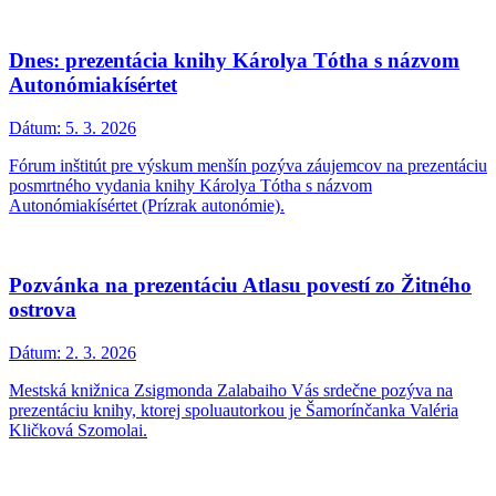
Dnes: prezentácia knihy Károlya Tótha s názvom
Autonómiakísértet
Dátum:
5. 3. 2026
Fórum inštitút pre výskum menšín pozýva záujemcov na prezentáciu
posmrtného vydania knihy Károlya Tótha s názvom
Autonómiakísértet (Prízrak autonómie).
Pozvánka na prezentáciu Atlasu povestí zo Žitného
ostrova
Dátum:
2. 3. 2026
Mestská knižnica Zsigmonda Zalabaiho Vás srdečne pozýva na
prezentáciu knihy, ktorej spoluautorkou je Šamorínčanka Valéria
Kličková Szomolai.