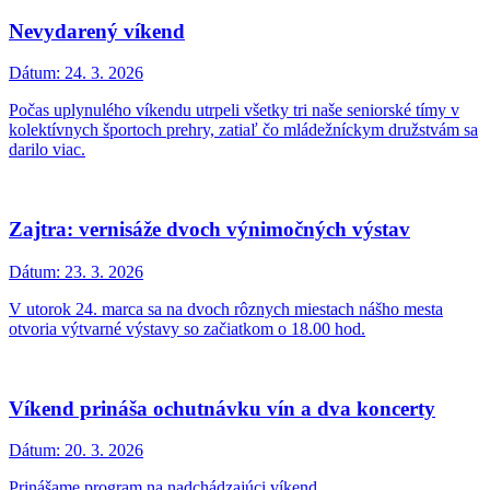
Nevydarený víkend
Dátum:
24. 3. 2026
Počas uplynulého víkendu utrpeli všetky tri naše seniorské tímy v
kolektívnych športoch prehry, zatiaľ čo mládežníckym družstvám sa
darilo viac.
Zajtra: vernisáže dvoch výnimočných výstav
Dátum:
23. 3. 2026
V utorok 24. marca sa na dvoch rôznych miestach nášho mesta
otvoria výtvarné výstavy so začiatkom o 18.00 hod.
Víkend prináša ochutnávku vín a dva koncerty
Dátum:
20. 3. 2026
Prinášame program na nadchádzajúci víkend.