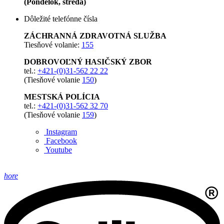
(Pondelok, streda)
Dôležité telefónne čísla
ZÁCHRANNÁ ZDRAVOTNÁ SLUŽBA
Tiesňové volanie:
155
DOBROVOĽNÝ HASIČSKÝ ZBOR
tel.:
+421-(0)31-562 22 22
(Tiesňové volanie
150
)
MESTSKÁ POLÍCIA
tel.:
+421-(0)31-562 32 70
(Tiesňové volanie
159
)
Instagram
Facebook
Youtube
hore