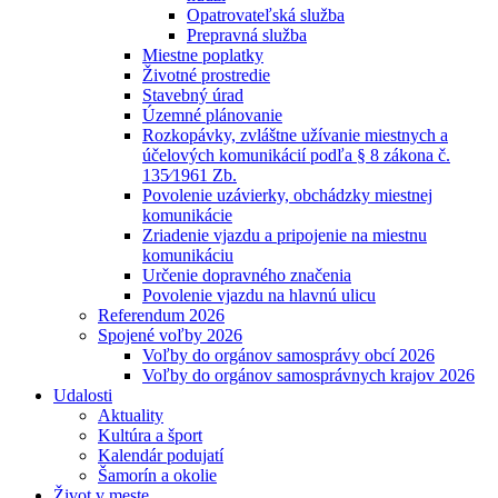
Opatrovateľská služba
Prepravná služba
Miestne poplatky
Životné prostredie
Stavebný úrad
Územné plánovanie
Rozkopávky, zvláštne užívanie miestnych a
účelových komunikácií podľa § 8 zákona č.
135⁄1961 Zb.
Povolenie uzávierky, obchádzky miestnej
komunikácie
Zriadenie vjazdu a pripojenie na miestnu
komunikáciu
Určenie dopravného značenia
Povolenie vjazdu na hlavnú ulicu
Referendum 2026
Spojené voľby 2026
Voľby do orgánov samosprávy obcí 2026
Voľby do orgánov samosprávnych krajov 2026
Udalosti
Aktuality
Kultúra a šport
Kalendár podujatí
Šamorín a okolie
Život v meste