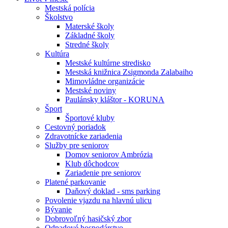
Mestská polícia
Školstvo
Materské školy
Základné školy
Stredné školy
Kultúra
Mestské kultúrne stredisko
Mestská knižnica Zsigmonda Zalabaiho
Mimovládne organizácie
Mestské noviny
Paulánsky kláštor - KORUNA
Šport
Športové kluby
Cestovný poriadok
Zdravotnícke zariadenia
Služby pre seniorov
Domov seniorov Ambrózia
Klub dôchodcov
Zariadenie pre seniorov
Platené parkovanie
Daňový doklad - sms parking
Povolenie vjazdu na hlavnú ulicu
Bývanie
Dobrovoľný hasičský zbor
Odpadové hospodárstvo