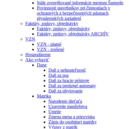
Stále zverejňované informácie mestom Šamorín
Povinnosti stavebníkov pri činnostiach v
ochranných a bezpečnostných pásmach
plynárenských zariadení
Faktúry, zmluvy, objednávky
Faktúry, zmluvy, objednávky
Faktúry, zmluvy, objednávky ARCHÍV
VZN
VZN - platné
VZN - zrušené
Hospodárenie
Ako vybaviť
Dane
Daň z nehnuteľností
Daň za psa
Daň za hracie prístroje
Daň za predajné automaty
Daň za ubytovanie
Matrika
Narodenie dieťaťa
Uzavretie manželstva
Úmrtie
Zmena mena a priezviska
Zápis do osobitnej matriky
Výpisy z matrík