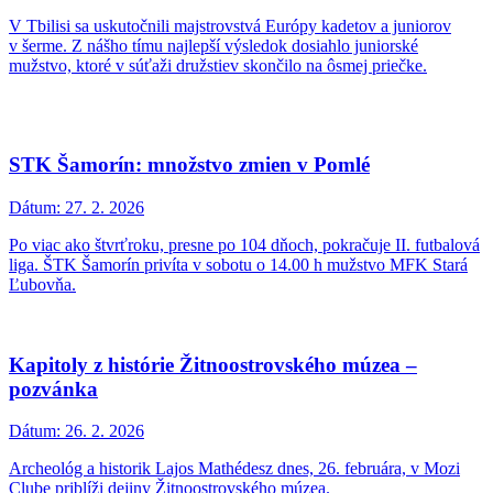
V Tbilisi sa uskutočnili majstrovstvá Európy kadetov a juniorov
v šerme. Z nášho tímu najlepší výsledok dosiahlo juniorské
mužstvo, ktoré v súťaži družstiev skončilo na ôsmej priečke.
STK Šamorín: množstvo zmien v Pomlé
Dátum:
27. 2. 2026
Po viac ako štvrťroku, presne po 104 dňoch, pokračuje II. futbalová
liga. ŠTK Šamorín privíta v sobotu o 14.00 h mužstvo MFK Stará
Ľubovňa.
Kapitoly z histórie Žitnoostrovského múzea –
pozvánka
Dátum:
26. 2. 2026
Archeológ a historik Lajos Mathédesz dnes, 26. februára, v Mozi
Clube priblíži dejiny Žitnoostrovského múzea.