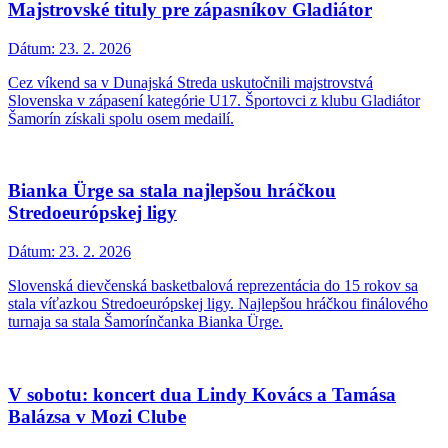
Majstrovské tituly pre zápasníkov Gladiátor
Dátum:
23. 2. 2026
Cez víkend sa v Dunajská Streda uskutočnili majstrovstvá
Slovenska v zápasení kategórie U17. Športovci z klubu Gladiátor
Šamorín získali spolu osem medailí.
Bianka Ürge sa stala najlepšou hráčkou
Stredoeurópskej ligy
Dátum:
23. 2. 2026
Slovenská dievčenská basketbalová reprezentácia do 15 rokov sa
stala víťazkou Stredoeurópskej ligy. Najlepšou hráčkou finálového
turnaja sa stala Šamorínčanka Bianka Ürge.
V sobotu: koncert dua Lindy Kovács a Tamása
Balázsa v Mozi Clube