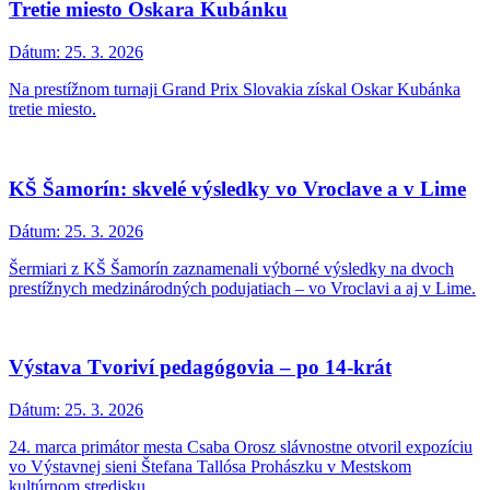
Tretie miesto Oskara Kubánku
Dátum:
25. 3. 2026
Na prestížnom turnaji Grand Prix Slovakia získal Oskar Kubánka
tretie miesto.
KŠ Šamorín: skvelé výsledky vo Vroclave a v Lime
Dátum:
25. 3. 2026
Šermiari z KŠ Šamorín zaznamenali výborné výsledky na dvoch
prestížnych medzinárodných podujatiach – vo Vroclavi a aj v Lime.
Výstava Tvoriví pedagógovia – po 14-krát
Dátum:
25. 3. 2026
24. marca primátor mesta Csaba Orosz slávnostne otvoril expozíciu
vo Výstavnej sieni Štefana Tallósa Prohászku v Mestskom
kultúrnom stredisku.