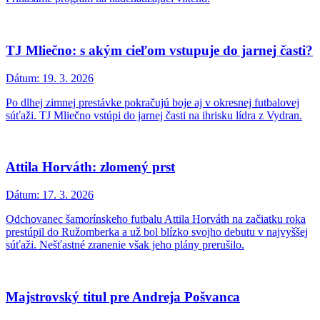
TJ Mliečno: s akým cieľom vstupuje do jarnej časti?
Dátum:
19. 3. 2026
Po dlhej zimnej prestávke pokračujú boje aj v okresnej futbalovej
súťaži. TJ Mliečno vstúpi do jarnej časti na ihrisku lídra z Vydran.
Attila Horváth: zlomený prst
Dátum:
17. 3. 2026
Odchovanec šamorínskeho futbalu Attila Horváth na začiatku roka
prestúpil do Ružomberka a už bol blízko svojho debutu v najvyššej
súťaži. Nešťastné zranenie však jeho plány prerušilo.
Majstrovský titul pre Andreja Pošvanca