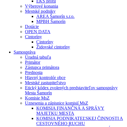
EKS profil
Výberové konania
Mestské podniky
AREA Šamorín s.r.o.
MPBH Šamorín
Dotácie
OPEN DATA
Cintoríny
Cintoríny
Židovské cintoríny
Samospráva
Úradná tabuľa
Primátor
Zástupca primátora
Prednosta
Hlavný kontrolór obce
Mestské zastupiteľstvo
Etický kódex zvolených predstaviteľov samosprávy
Mesta Šamorín
Komisie MsZ
Uznesenia a zápisnice komisií MsZ
KOMISIA FINANČNÁ A SPRÁVY
MAJETKU MESTA
KOMISIA PODNIKATEĽSKEJ ČINNOSTI A
CESTOVNÉHO RUCHU