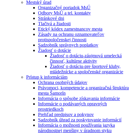
Mestský úrad
Organizačný poriadok MsÚ
Odbory MsÚ a tel. kontakty
Stránkové dni
Tlačivá a žiadosti
Etický kódex zamestnancov mesta
Zásady na ochranu oznamovateľov
protispoločenskej činnosti
Sadzobník správnych poplatkov
Žiadosť o dotácie
Žiadosť o dotáciu-záujmová umelecká
činnosť, kultúrne aktivity
Žiadosť o dotáciu-pre športové kluby,
mládežnícke a spoločenské organizácie
Prístup k informáciám
Ochrana osobných údajov
Právomoci, kompetencie a organizačná štruktúra
mesta Šamorín
Informácia o spôsobe získavania informácie
Informácie o podávaných opravných
prostriedkoch
Prehľad predpisov a pokynov
Sadzobník úhrad za poskytovanie informácií
Informácia o možnosti používania jazyka
národnostnej menšiny v úradnom styku