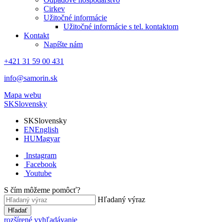
Cirkev
Užitočné informácie
Užitočné informácie s tel. kontaktom
Kontakt
Napíšte nám
+421 31 59 00 431
info@samorin.sk
Mapa webu
SK
Slovensky
SK
Slovensky
EN
English
HU
Magyar
Instagram
Facebook
Youtube
S čím môžeme pomôcť?
Hľadaný výraz
Hľadať
rozšírené vyhľadávanie