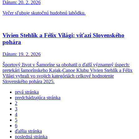
Dátum:
20. 2. 2026
Večer sľubuje skutočnú hudobnú lahôdku.
Vivien Stehlík a Félix Világi: víťazi Slovenského
pohára
Dátum:
19. 2. 2026
Športový život v Šamoríne sa obohatil o ďalší významný úspech:
pretekári šamorínskeho Kajak-Canoe Klubu Vivien Stehlík a Félix
Világi vyhrali vo svojich kategóriách celkové hodnotenie
Slovenského pohára 2025.
prvá stránka
predchádzajúca stránka
2
3
4
5
6
ďalšia stránka
posledná stránka