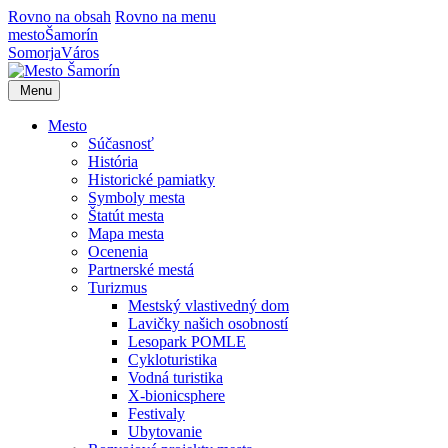
Rovno na obsah
Rovno na menu
mesto
Šamorín
Somorja
Város
Menu
Mesto
Súčasnosť
História
Historické pamiatky
Symboly mesta
Štatút mesta
Mapa mesta
Ocenenia
Partnerské mestá
Turizmus
Mestský vlastivedný dom
Lavičky našich osobností
Lesopark POMLE
Cykloturistika
Vodná turistika
X-bionicsphere
Festivaly
Ubytovanie