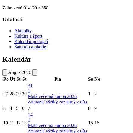
Zobrazené
91
-
120
z 358
Udalosti
Aktuality
Kultúra a šport
Kalendár podujatí
Šamorín a okolie
Kalendár
August
2026
Po
Ut
St
Št
Pia
So
Ne
31
1
27
28
29
30
1
2
Malá večerná hudba 2026
Zobraziť všetky záznamy z dňa
3
4
5
6
7
8
9
14
1
10
11
12
13
15
16
Malá večerná hudba 2026
Zobraziť všetky záznamy z dňa