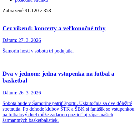
Zobrazené
91
-
120
z 358
Cez víkend: koncerty a veľkonočné trhy
Dátum:
27. 3. 2026
Šamorín hostí v sobotu tri podujatia.
Dva v jednom: jedna vstupenka na futbal a
basketbal
Dátum:
26. 3. 2026
Sobota bude v Šamoríne patriť športu. Uskutočnia sa dve dôležité
stretnutia. Po dohode klubov ŠTK a ŠBK si fanúšik so vstupenkou
na futbalový duel môže zadarmo pozrieť aj zápas našich
šarmantných basketbalistiek.