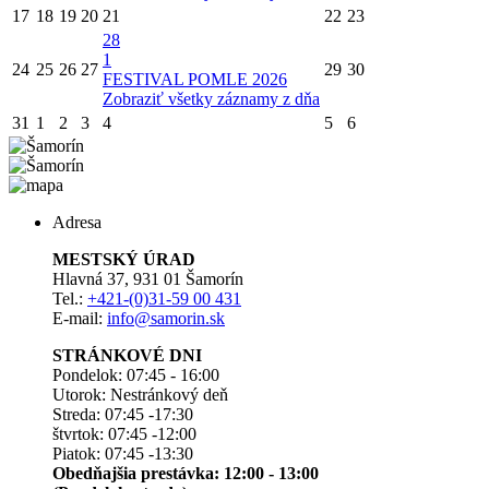
17
18
19
20
21
22
23
28
1
24
25
26
27
29
30
FESTIVAL POMLE 2026
Zobraziť všetky záznamy z dňa
31
1
2
3
4
5
6
Adresa
MESTSKÝ ÚRAD
Hlavná 37, 931 01 Šamorín
Tel.:
+421-(0)31-59 00 431
E-mail:
info@samorin.sk
STRÁNKOVÉ DNI
Pondelok: 07:45 - 16:00
Utorok: Nestránkový deň
Streda: 07:45 -17:30
štvrtok: 07:45 -12:00
Piatok: 07:45 -13:30
Obedňajšia prestávka: 12:00 - 13:00