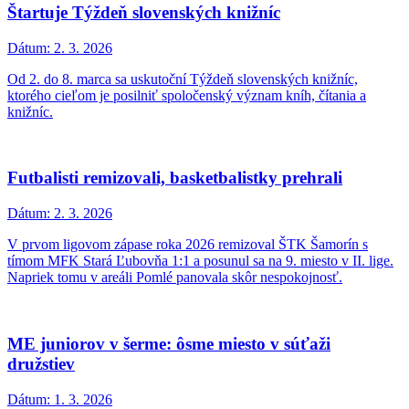
Štartuje Týždeň slovenských knižníc
Dátum:
2. 3. 2026
Od 2. do 8. marca sa uskutoční Týždeň slovenských knižníc,
ktorého cieľom je posilniť spoločenský význam kníh, čítania a
knižníc.
Futbalisti remizovali, basketbalistky prehrali
Dátum:
2. 3. 2026
V prvom ligovom zápase roka 2026 remizoval ŠTK Šamorín s
tímom MFK Stará Ľubovňa 1:1 a posunul sa na 9. miesto v II. lige.
Napriek tomu v areáli Pomlé panovala skôr nespokojnosť.
ME juniorov v šerme: ôsme miesto v súťaži
družstiev
Dátum:
1. 3. 2026