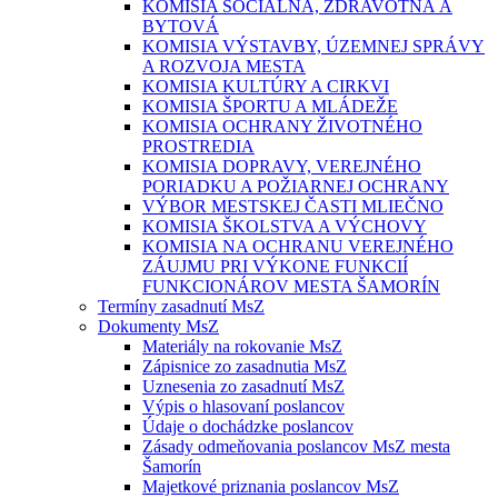
KOMISIA SOCIÁLNA, ZDRAVOTNÁ A
BYTOVÁ
KOMISIA VÝSTAVBY, ÚZEMNEJ SPRÁVY
A ROZVOJA MESTA
KOMISIA KULTÚRY A CIRKVI
KOMISIA ŠPORTU A MLÁDEŽE
KOMISIA OCHRANY ŽIVOTNÉHO
PROSTREDIA
KOMISIA DOPRAVY, VEREJNÉHO
PORIADKU A POŽIARNEJ OCHRANY
VÝBOR MESTSKEJ ČASTI MLIEČNO
KOMISIA ŠKOLSTVA A VÝCHOVY
KOMISIA NA OCHRANU VEREJNÉHO
ZÁUJMU PRI VÝKONE FUNKCIÍ
FUNKCIONÁROV MESTA ŠAMORÍN
Termíny zasadnutí MsZ
Dokumenty MsZ
Materiály na rokovanie MsZ
Zápisnice zo zasadnutia MsZ
Uznesenia zo zasadnutí MsZ
Výpis o hlasovaní poslancov
Údaje o dochádzke poslancov
Zásady odmeňovania poslancov MsZ mesta
Šamorín
Majetkové priznania poslancov MsZ