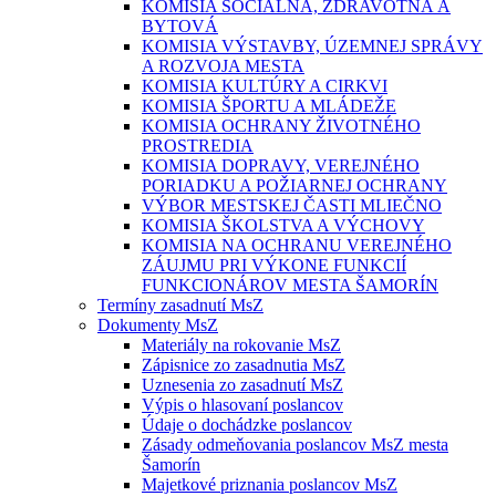
KOMISIA SOCIÁLNA, ZDRAVOTNÁ A
BYTOVÁ
KOMISIA VÝSTAVBY, ÚZEMNEJ SPRÁVY
A ROZVOJA MESTA
KOMISIA KULTÚRY A CIRKVI
KOMISIA ŠPORTU A MLÁDEŽE
KOMISIA OCHRANY ŽIVOTNÉHO
PROSTREDIA
KOMISIA DOPRAVY, VEREJNÉHO
PORIADKU A POŽIARNEJ OCHRANY
VÝBOR MESTSKEJ ČASTI MLIEČNO
KOMISIA ŠKOLSTVA A VÝCHOVY
KOMISIA NA OCHRANU VEREJNÉHO
ZÁUJMU PRI VÝKONE FUNKCIÍ
FUNKCIONÁROV MESTA ŠAMORÍN
Termíny zasadnutí MsZ
Dokumenty MsZ
Materiály na rokovanie MsZ
Zápisnice zo zasadnutia MsZ
Uznesenia zo zasadnutí MsZ
Výpis o hlasovaní poslancov
Údaje o dochádzke poslancov
Zásady odmeňovania poslancov MsZ mesta
Šamorín
Majetkové priznania poslancov MsZ