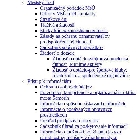
Mestský úrad
Organizačný poriadok MsÚ
Odbory MsÚ a tel. kontakty
Stránkové dni
Tlačivá a žiadosti
Etický kódex zamestnancov mesta
Zásady na ochranu oznamovateľov
protispoločenskej činnosti
Sadzobník správnych poplatkov
Žiadosť o dotácie
Žiadosť o dotáciu-záujmová umelecká
činnosť, kultúrne aktivity
Žiadosť o dotáciu-pre športové kluby,
mládežnícke a spoločenské organizácie
Prístup k informáciám
Ochrana osobných údajov
Právomoci, kompetencie a organizačná štruktúra
mesta Šamorín
Informácia o spôsobe získavania informácie
Informácie o podávaných opravných
prostriedkoch
Prehľad predpisov a pokynov
Sadzobník úhrad za poskytovanie informácií
Informácia o možnosti používania jazyka
národnostnej menšiny v úradnom styku