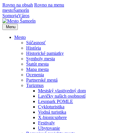
Rovno na obsah
Rovno na menu
mesto
Šamorín
Somorja
Város
Menu
Mesto
Súčasnosť
História
Historické pamiatky
Symboly mesta
Štatút mesta
Mapa mesta
Ocenenia
Partnerské mestá
Turizmus
Mestský vlastivedný dom
Lavičky našich osobností
Lesopark POMLE
Cykloturistika
Vodná turistika
X-bionicsphere
Festivaly
Ubytovanie