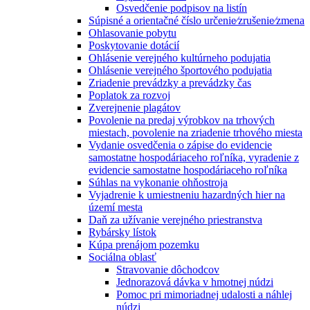
Osvedčenie podpisov na listín
Súpisné a orientačné číslo určenie⁄zrušenie⁄zmena
Ohlasovanie pobytu
Poskytovanie dotácií
Ohlásenie verejného kultúrneho podujatia
Ohlásenie verejného športového podujatia
Zriadenie prevádzky a prevádzky čas
Poplatok za rozvoj
Zverejnenie plagátov
Povolenie na predaj výrobkov na trhových
miestach, povolenie na zriadenie trhového miesta
Vydanie osvedčenia o zápise do evidencie
samostatne hospodáriaceho roľníka, vyradenie z
evidencie samostatne hospodáriaceho roľníka
Súhlas na vykonanie ohňostroja
Vyjadrenie k umiestneniu hazardných hier na
území mesta
Daň za užívanie verejného priestranstva
Rybársky lístok
Kúpa prenájom pozemku
Sociálna oblasť
Stravovanie dôchodcov
Jednorazová dávka v hmotnej núdzi
Pomoc pri mimoriadnej udalosti a náhlej
núdzi