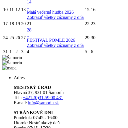
14
1
10
11
12
13
15
16
Malá večerná hudba 2026
Zobraziť všetky záznamy z dňa
17
18
19
20
21
22
23
28
1
24
25
26
27
29
30
FESTIVAL POMLE 2026
Zobraziť všetky záznamy z dňa
31
1
2
3
4
5
6
Adresa
MESTSKÝ ÚRAD
Hlavná 37, 931 01 Šamorín
Tel.:
+421-(0)31-59 00 431
E-mail:
info@samorin.sk
STRÁNKOVÉ DNI
Pondelok: 07:45 - 16:00
Utorok: Nestránkový deň
Streda: 07:45 -17:30