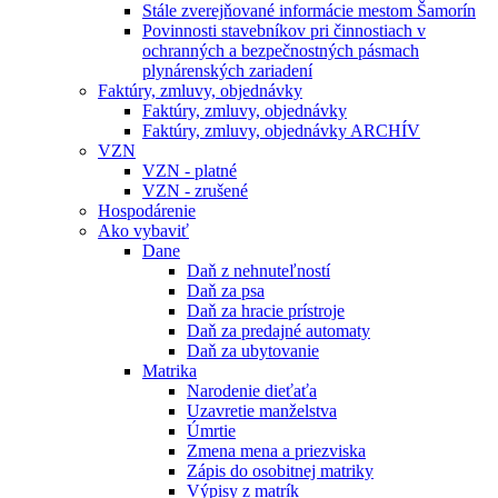
Stále zverejňované informácie mestom Šamorín
Povinnosti stavebníkov pri činnostiach v
ochranných a bezpečnostných pásmach
plynárenských zariadení
Faktúry, zmluvy, objednávky
Faktúry, zmluvy, objednávky
Faktúry, zmluvy, objednávky ARCHÍV
VZN
VZN - platné
VZN - zrušené
Hospodárenie
Ako vybaviť
Dane
Daň z nehnuteľností
Daň za psa
Daň za hracie prístroje
Daň za predajné automaty
Daň za ubytovanie
Matrika
Narodenie dieťaťa
Uzavretie manželstva
Úmrtie
Zmena mena a priezviska
Zápis do osobitnej matriky
Výpisy z matrík