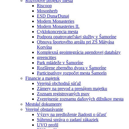
Rozvojové projekty mesta
Riscoop
Mosonherb
ESD Duna⁄Dunaj
Modern Monasteries
Modern Monasteries II.
Cyklokoncepcia mesta
Podpora opatrovateľskej služby v Šamoríne
Obnova športového areálu pri ZŠ Mátyása
Korvína
Komplexná geointegrácia agendovej databázy
greencities
Park mládeže v Šamoríne
Rozšírene zberného dvora v Šamoríne
Participatívny rozpočet mesta Šamorín
Financie a majetok
Verejná obchodná súťaž
Zámery na prevod a prenájom majetku
Zoznam registrovaných psov
Zverejnenie zoznamu daňových dlžníkov mesta
Mestské dokumenty
Verejné obstarávanie
Výzvy na predloženie žiadosti o účasť
Súhrnná správa o zadaní zákaziek
UVO profil