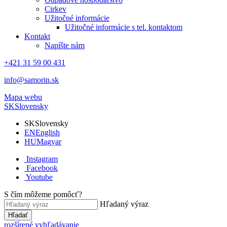
Cirkev
Užitočné informácie
Užitočné informácie s tel. kontaktom
Kontakt
Napíšte nám
+421 31 59 00 431
info@samorin.sk
Mapa webu
SK
Slovensky
SK
Slovensky
EN
English
HU
Magyar
Instagram
Facebook
Youtube
S čím môžeme pomôcť?
Hľadaný výraz
Hľadať
rozšírené vyhľadávanie