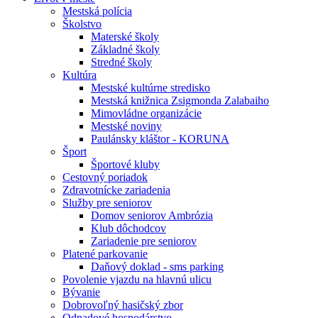
Mestská polícia
Školstvo
Materské školy
Základné školy
Stredné školy
Kultúra
Mestské kultúrne stredisko
Mestská knižnica Zsigmonda Zalabaiho
Mimovládne organizácie
Mestské noviny
Paulánsky kláštor - KORUNA
Šport
Športové kluby
Cestovný poriadok
Zdravotnícke zariadenia
Služby pre seniorov
Domov seniorov Ambrózia
Klub dôchodcov
Zariadenie pre seniorov
Platené parkovanie
Daňový doklad - sms parking
Povolenie vjazdu na hlavnú ulicu
Bývanie
Dobrovoľný hasičský zbor
Odpadové hospodárstvo