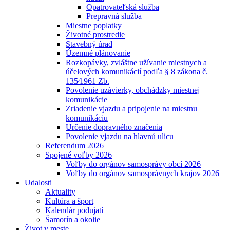
Opatrovateľská služba
Prepravná služba
Miestne poplatky
Životné prostredie
Stavebný úrad
Územné plánovanie
Rozkopávky, zvláštne užívanie miestnych a
účelových komunikácií podľa § 8 zákona č.
135⁄1961 Zb.
Povolenie uzávierky, obchádzky miestnej
komunikácie
Zriadenie vjazdu a pripojenie na miestnu
komunikáciu
Určenie dopravného značenia
Povolenie vjazdu na hlavnú ulicu
Referendum 2026
Spojené voľby 2026
Voľby do orgánov samosprávy obcí 2026
Voľby do orgánov samosprávnych krajov 2026
Udalosti
Aktuality
Kultúra a šport
Kalendár podujatí
Šamorín a okolie
Život v meste