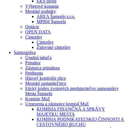
EKS profil
Výberové konania
Mestské podniky
AREA Šamorín s.r.o.
MPBH Šamorín
Dotácie
OPEN DATA
Cintoríny
Cintoríny
Židovské cintoríny
Samospráva
Úradná tabuľa
Primátor
Zástupca primátora
Prednosta
Hlavný kontrolór obce
Mestské zastupiteľstvo
Etický kódex zvolených predstaviteľov samosprávy
Mesta Šamorín
Komisie MsZ
Uznesenia a zápisnice komisií MsZ
KOMISIA FINANČNÁ A SPRÁVY
MAJETKU MESTA
KOMISIA PODNIKATEĽSKEJ ČINNOSTI A
CESTOVNÉHO RUCHU