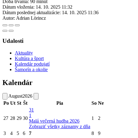
Doba trvania: 90 minút
Dátum vloženia:
14. 10. 2025 11:32
Dátum poslednej aktualizácie:
14. 10. 2025 11:36
Autor:
Adrian Lörincz
Udalosti
Aktuality
Kultúra a šport
Kalendár podujatí
Šamorín a okolie
Kalendár
August
2026
Po
Ut
St
Št
Pia
So
Ne
31
1
27
28
29
30
1
2
Malá večerná hudba 2026
Zobraziť všetky záznamy z dňa
3
4
5
6
7
8
9