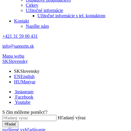
Cirkev
Užitočné informácie
Užitočné informácie s tel. kontaktom
Kontakt
Napíšte nám
+421 31 59 00 431
info@samorin.sk
Mapa webu
SK
Slovensky
SK
Slovensky
EN
English
HU
Magyar
Instagram
Facebook
Youtube
S čím môžeme pomôcť?
Hľadaný výraz
Hľadať
rozšírené vyhľadávanie