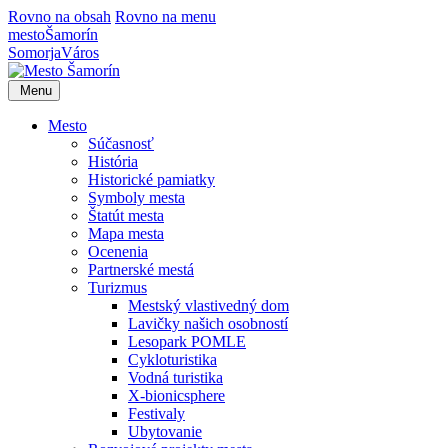
Rovno na obsah
Rovno na menu
mesto
Šamorín
Somorja
Város
Menu
Mesto
Súčasnosť
História
Historické pamiatky
Symboly mesta
Štatút mesta
Mapa mesta
Ocenenia
Partnerské mestá
Turizmus
Mestský vlastivedný dom
Lavičky našich osobností
Lesopark POMLE
Cykloturistika
Vodná turistika
X-bionicsphere
Festivaly
Ubytovanie