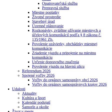
Opatrovateľská služba
Prepravná služba
Miestne poplatky
Životné prostredie
Stavebný úrad
Územné plánovanie
Rozkopávky, zvláštne užívanie miestnych a
účelových komunikácií podľa § 8 zákona č.
135⁄1961 Zb.
Povolenie uzávierky, obchádzky miestnej
komunikácie
Zriadenie vjazdu a pripojenie na miestnu
komunikáciu
Určenie dopravného značenia
Povolenie vjazdu na hlavnú ulicu
Referendum 2026
Spojené voľby 2026
Voľby do orgánov samosprávy obcí 2026
Voľby do orgánov samosprávnych krajov 2026
Udalosti
Aktuality
Kultúra a šport
Kalendár podujatí
Šamorín a okolie
Život v meste