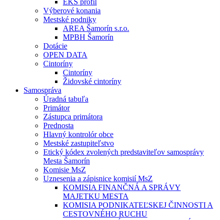
EKS profil
Výberové konania
Mestské podniky
AREA Šamorín s.r.o.
MPBH Šamorín
Dotácie
OPEN DATA
Cintoríny
Cintoríny
Židovské cintoríny
Samospráva
Úradná tabuľa
Primátor
Zástupca primátora
Prednosta
Hlavný kontrolór obce
Mestské zastupiteľstvo
Etický kódex zvolených predstaviteľov samosprávy
Mesta Šamorín
Komisie MsZ
Uznesenia a zápisnice komisií MsZ
KOMISIA FINANČNÁ A SPRÁVY
MAJETKU MESTA
KOMISIA PODNIKATEĽSKEJ ČINNOSTI A
CESTOVNÉHO RUCHU