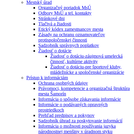
Mestský úrad
Organizačný poriadok MsÚ
Odbory MsÚ a tel. kontakty
Stránkové dni
Tlačivá a žiadosti
Etický kódex zamestnancov mesta
Zásady na ochranu oznamovateľov
protispoločenskej činnosti
Sadzobník správnych poplatkov
Žiadosť o dotácie
Žiadosť o dotáciu-záujmová umelecká
činnosť, kultúrne aktivity
Žiadosť o dotáciu-pre športové kluby,
mládežnícke a spoločenské organizácie
Prístup k informáciám
Ochrana osobných údajov
Právomoci, kompetencie a organizačná štruktúra
mesta Šamorín
Informácia o spôsobe získavania informácie
Informácie o podávaných opravných
prostriedkoch
Prehľad predpisov a pokynov
Sadzobník úhrad za poskytovanie informácií
Informácia o možnosti používania jazyka
národnostnej menšiny v úradnom styku