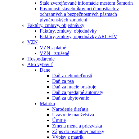
Stále zverejňované informácie mestom Šamorín
Povinnosti stavebníkov pri činnostiach v
ochranných a bezpečnostných pásmach
plynárenských zariadení
Faktúry, zmluvy, objednávky
Faktúry, zmluvy, objednávky
Faktúry, zmluvy, objednávky ARCHÍV
VZN
VZN - platné
VZN - zrušené
Hospodárenie
Ako vybaviť
Dane
Daň z nehnuteľností
Daň za psa
Daň za hracie prístroje
Daň za predajné automaty
Daň za ubytovanie
Matrika
Narodenie dieťaťa
Uzavretie manželstva
Úmrtie
Zmena mena a priezviska
Zápis do osobitnej matriky
Výpisy z matrík