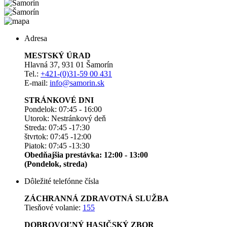
Adresa
MESTSKÝ ÚRAD
Hlavná 37, 931 01 Šamorín
Tel.:
+421-(0)31-59 00 431
E-mail:
info@samorin.sk
STRÁNKOVÉ DNI
Pondelok: 07:45 - 16:00
Utorok: Nestránkový deň
Streda: 07:45 -17:30
štvrtok: 07:45 -12:00
Piatok: 07:45 -13:30
Obedňajšia prestávka: 12:00 - 13:00
(Pondelok, streda)
Dôležité telefónne čísla
ZÁCHRANNÁ ZDRAVOTNÁ SLUŽBA
Tiesňové volanie:
155
DOBROVOĽNÝ HASIČSKÝ ZBOR