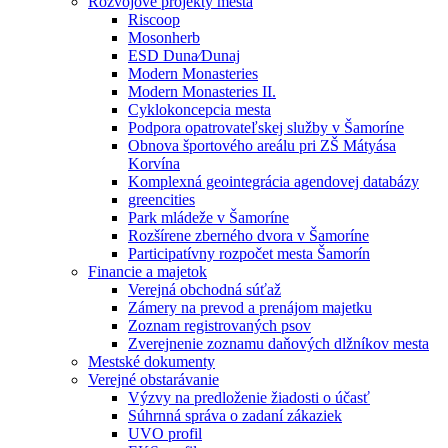
Rozvojové projekty mesta
Riscoop
Mosonherb
ESD Duna⁄Dunaj
Modern Monasteries
Modern Monasteries II.
Cyklokoncepcia mesta
Podpora opatrovateľskej služby v Šamoríne
Obnova športového areálu pri ZŠ Mátyása
Korvína
Komplexná geointegrácia agendovej databázy
greencities
Park mládeže v Šamoríne
Rozšírene zberného dvora v Šamoríne
Participatívny rozpočet mesta Šamorín
Financie a majetok
Verejná obchodná súťaž
Zámery na prevod a prenájom majetku
Zoznam registrovaných psov
Zverejnenie zoznamu daňových dlžníkov mesta
Mestské dokumenty
Verejné obstarávanie
Výzvy na predloženie žiadosti o účasť
Súhrnná správa o zadaní zákaziek
UVO profil