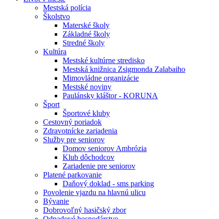
Mestská polícia
Školstvo
Materské školy
Základné školy
Stredné školy
Kultúra
Mestské kultúrne stredisko
Mestská knižnica Zsigmonda Zalabaiho
Mimovládne organizácie
Mestské noviny
Paulánsky kláštor - KORUNA
Šport
Športové kluby
Cestovný poriadok
Zdravotnícke zariadenia
Služby pre seniorov
Domov seniorov Ambrózia
Klub dôchodcov
Zariadenie pre seniorov
Platené parkovanie
Daňový doklad - sms parking
Povolenie vjazdu na hlavnú ulicu
Bývanie
Dobrovoľný hasičský zbor
Odpadové hospodárstvo