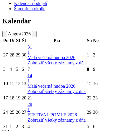
Kalendár podujatí
Šamorín a okolie
Kalendár
August
2026
Po
Ut
St
Št
Pia
So
Ne
31
1
27
28
29
30
1
2
Malá večerná hudba 2026
Zobraziť všetky záznamy z dňa
3
4
5
6
7
8
9
14
1
10
11
12
13
15
16
Malá večerná hudba 2026
Zobraziť všetky záznamy z dňa
17
18
19
20
21
22
23
28
1
24
25
26
27
29
30
FESTIVAL POMLE 2026
Zobraziť všetky záznamy z dňa
31
1
2
3
4
5
6