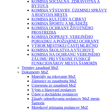
KOMISIA SOCIÁLNA, ZDRAVOTNÁ A
BYTOVÁ
KOMISIA VÝSTAVBY, ÚZEMNEJ SPRÁVY
A ROZVOJA MESTA
KOMISIA KULTÚRY A CIRKVI
KOMISIA ŠPORTU A MLÁDEŽE
KOMISIA OCHRANY ŽIVOTNÉHO
PROSTREDIA
KOMISIA DOPRAVY, VEREJNÉHO
PORIADKU A POŽIARNEJ OCHRANY
VÝBOR MESTSKEJ ČASTI MLIEČNO
KOMISIA ŠKOLSTVA A VÝCHOVY
KOMISIA NA OCHRANU VEREJNÉHO
ZÁUJMU PRI VÝKONE FUNKCIÍ
FUNKCIONÁROV MESTA ŠAMORÍN
Termíny zasadnutí MsZ
Dokumenty MsZ
Materiály na rokovanie MsZ
Zápisnice zo zasadnutia MsZ
Uznesenia zo zasadnutí MsZ
Výpis o hlasovaní poslancov
Údaje o dochádzke poslancov
Zásady odmeňovania poslancov MsZ mesta
Šamorín
Majetkové priznania poslancov MsZ