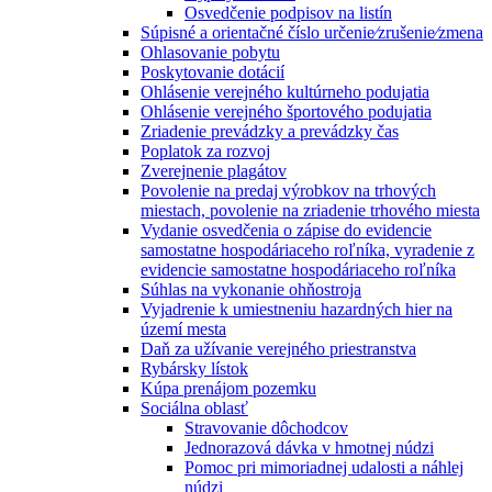
Osvedčenie podpisov na listín
Súpisné a orientačné číslo určenie⁄zrušenie⁄zmena
Ohlasovanie pobytu
Poskytovanie dotácií
Ohlásenie verejného kultúrneho podujatia
Ohlásenie verejného športového podujatia
Zriadenie prevádzky a prevádzky čas
Poplatok za rozvoj
Zverejnenie plagátov
Povolenie na predaj výrobkov na trhových
miestach, povolenie na zriadenie trhového miesta
Vydanie osvedčenia o zápise do evidencie
samostatne hospodáriaceho roľníka, vyradenie z
evidencie samostatne hospodáriaceho roľníka
Súhlas na vykonanie ohňostroja
Vyjadrenie k umiestneniu hazardných hier na
území mesta
Daň za užívanie verejného priestranstva
Rybársky lístok
Kúpa prenájom pozemku
Sociálna oblasť
Stravovanie dôchodcov
Jednorazová dávka v hmotnej núdzi
Pomoc pri mimoriadnej udalosti a náhlej
núdzi