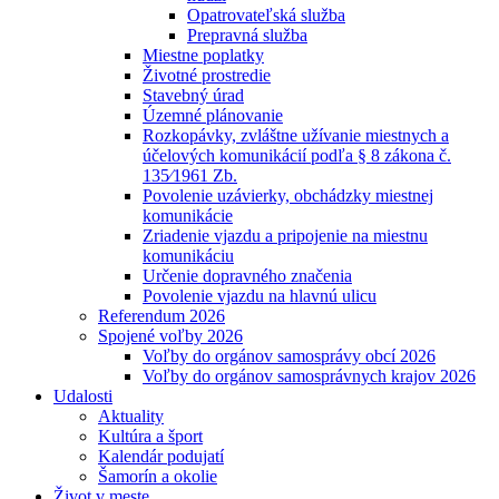
Opatrovateľská služba
Prepravná služba
Miestne poplatky
Životné prostredie
Stavebný úrad
Územné plánovanie
Rozkopávky, zvláštne užívanie miestnych a
účelových komunikácií podľa § 8 zákona č.
135⁄1961 Zb.
Povolenie uzávierky, obchádzky miestnej
komunikácie
Zriadenie vjazdu a pripojenie na miestnu
komunikáciu
Určenie dopravného značenia
Povolenie vjazdu na hlavnú ulicu
Referendum 2026
Spojené voľby 2026
Voľby do orgánov samosprávy obcí 2026
Voľby do orgánov samosprávnych krajov 2026
Udalosti
Aktuality
Kultúra a šport
Kalendár podujatí
Šamorín a okolie
Život v meste