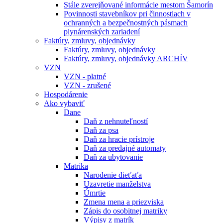
Stále zverejňované informácie mestom Šamorín
Povinnosti stavebníkov pri činnostiach v
ochranných a bezpečnostných pásmach
plynárenských zariadení
Faktúry, zmluvy, objednávky
Faktúry, zmluvy, objednávky
Faktúry, zmluvy, objednávky ARCHÍV
VZN
VZN - platné
VZN - zrušené
Hospodárenie
Ako vybaviť
Dane
Daň z nehnuteľností
Daň za psa
Daň za hracie prístroje
Daň za predajné automaty
Daň za ubytovanie
Matrika
Narodenie dieťaťa
Uzavretie manželstva
Úmrtie
Zmena mena a priezviska
Zápis do osobitnej matriky
Výpisy z matrík