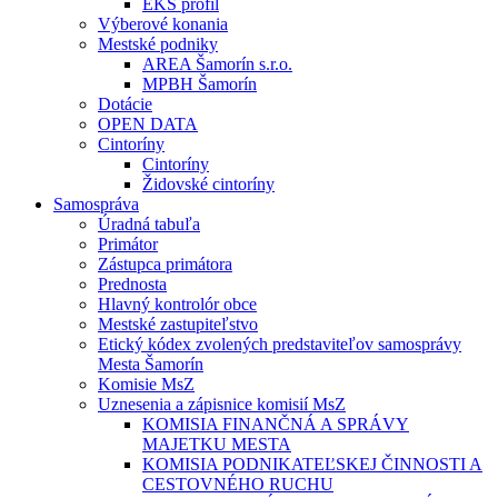
EKS profil
Výberové konania
Mestské podniky
AREA Šamorín s.r.o.
MPBH Šamorín
Dotácie
OPEN DATA
Cintoríny
Cintoríny
Židovské cintoríny
Samospráva
Úradná tabuľa
Primátor
Zástupca primátora
Prednosta
Hlavný kontrolór obce
Mestské zastupiteľstvo
Etický kódex zvolených predstaviteľov samosprávy
Mesta Šamorín
Komisie MsZ
Uznesenia a zápisnice komisií MsZ
KOMISIA FINANČNÁ A SPRÁVY
MAJETKU MESTA
KOMISIA PODNIKATEĽSKEJ ČINNOSTI A
CESTOVNÉHO RUCHU