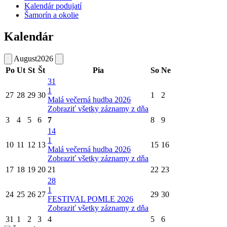
Kalendár podujatí
Šamorín a okolie
Kalendár
August
2026
Po
Ut
St
Št
Pia
So
Ne
31
1
27
28
29
30
1
2
Malá večerná hudba 2026
Zobraziť všetky záznamy z dňa
3
4
5
6
7
8
9
14
1
10
11
12
13
15
16
Malá večerná hudba 2026
Zobraziť všetky záznamy z dňa
17
18
19
20
21
22
23
28
1
24
25
26
27
29
30
FESTIVAL POMLE 2026
Zobraziť všetky záznamy z dňa
31
1
2
3
4
5
6