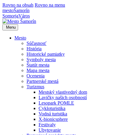
Rovno na obsah
Rovno na menu
mesto
Šamorín
Somorja
Város
Menu
Mesto
Súčasnosť
História
Historické pamiatky
Symboly mesta
Štatút mesta
Mapa mesta
Ocenenia
Partnerské mestá
Turizmus
Mestský vlastivedný dom
Lavičky našich osobností
Lesopark POMLE
Cykloturistika
Vodná turistika
X-bionicsphere
Festivaly
Ubytovanie