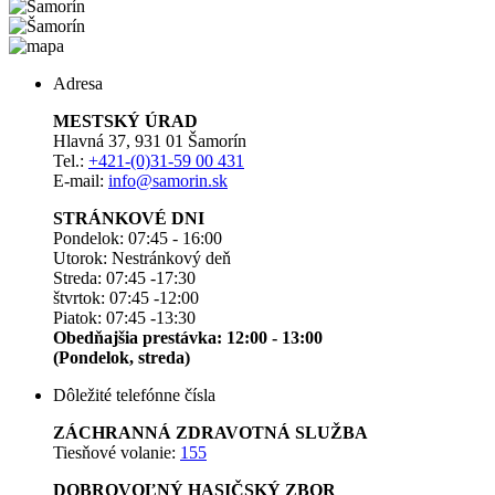
Adresa
MESTSKÝ ÚRAD
Hlavná 37, 931 01 Šamorín
Tel.:
+421-(0)31-59 00 431
E-mail:
info@samorin.sk
STRÁNKOVÉ DNI
Pondelok: 07:45 - 16:00
Utorok: Nestránkový deň
Streda: 07:45 -17:30
štvrtok: 07:45 -12:00
Piatok: 07:45 -13:30
Obedňajšia prestávka: 12:00 - 13:00
(Pondelok, streda)
Dôležité telefónne čísla
ZÁCHRANNÁ ZDRAVOTNÁ SLUŽBA
Tiesňové volanie:
155
DOBROVOĽNÝ HASIČSKÝ ZBOR