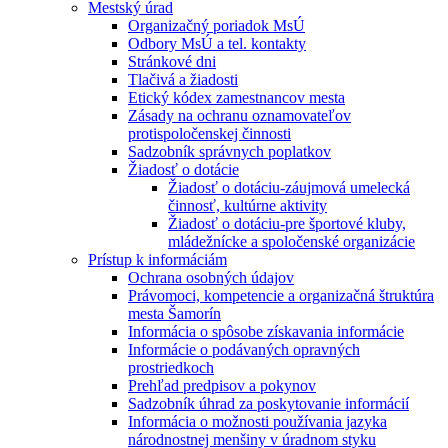
Mestský úrad
Organizačný poriadok MsÚ
Odbory MsÚ a tel. kontakty
Stránkové dni
Tlačivá a žiadosti
Etický kódex zamestnancov mesta
Zásady na ochranu oznamovateľov
protispoločenskej činnosti
Sadzobník správnych poplatkov
Žiadosť o dotácie
Žiadosť o dotáciu-záujmová umelecká
činnosť, kultúrne aktivity
Žiadosť o dotáciu-pre športové kluby,
mládežnícke a spoločenské organizácie
Prístup k informáciám
Ochrana osobných údajov
Právomoci, kompetencie a organizačná štruktúra
mesta Šamorín
Informácia o spôsobe získavania informácie
Informácie o podávaných opravných
prostriedkoch
Prehľad predpisov a pokynov
Sadzobník úhrad za poskytovanie informácií
Informácia o možnosti používania jazyka
národnostnej menšiny v úradnom styku