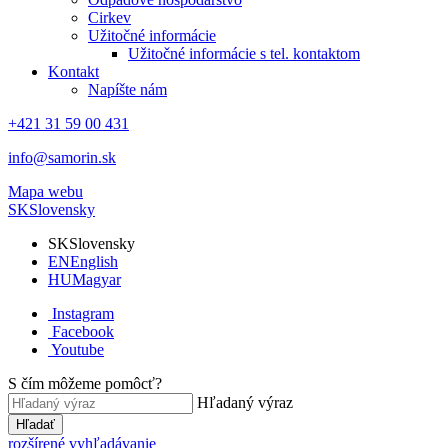
Cirkev
Užitočné informácie
Užitočné informácie s tel. kontaktom
Kontakt
Napíšte nám
+421 31 59 00 431
info@samorin.sk
Mapa webu
SK
Slovensky
SK
Slovensky
EN
English
HU
Magyar
Instagram
Facebook
Youtube
S čím môžeme pomôcť?
Hľadaný výraz
Hľadať
rozšírené vyhľadávanie