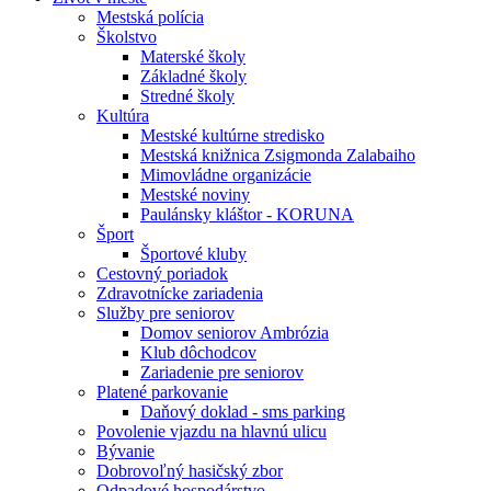
Mestská polícia
Školstvo
Materské školy
Základné školy
Stredné školy
Kultúra
Mestské kultúrne stredisko
Mestská knižnica Zsigmonda Zalabaiho
Mimovládne organizácie
Mestské noviny
Paulánsky kláštor - KORUNA
Šport
Športové kluby
Cestovný poriadok
Zdravotnícke zariadenia
Služby pre seniorov
Domov seniorov Ambrózia
Klub dôchodcov
Zariadenie pre seniorov
Platené parkovanie
Daňový doklad - sms parking
Povolenie vjazdu na hlavnú ulicu
Bývanie
Dobrovoľný hasičský zbor
Odpadové hospodárstvo