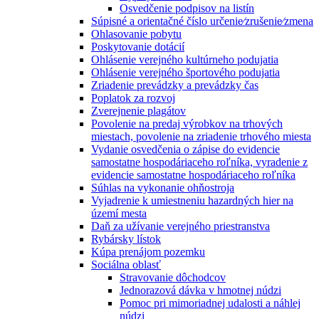
Osvedčenie podpisov na listín
Súpisné a orientačné číslo určenie⁄zrušenie⁄zmena
Ohlasovanie pobytu
Poskytovanie dotácií
Ohlásenie verejného kultúrneho podujatia
Ohlásenie verejného športového podujatia
Zriadenie prevádzky a prevádzky čas
Poplatok za rozvoj
Zverejnenie plagátov
Povolenie na predaj výrobkov na trhových
miestach, povolenie na zriadenie trhového miesta
Vydanie osvedčenia o zápise do evidencie
samostatne hospodáriaceho roľníka, vyradenie z
evidencie samostatne hospodáriaceho roľníka
Súhlas na vykonanie ohňostroja
Vyjadrenie k umiestneniu hazardných hier na
území mesta
Daň za užívanie verejného priestranstva
Rybársky lístok
Kúpa prenájom pozemku
Sociálna oblasť
Stravovanie dôchodcov
Jednorazová dávka v hmotnej núdzi
Pomoc pri mimoriadnej udalosti a náhlej
núdzi