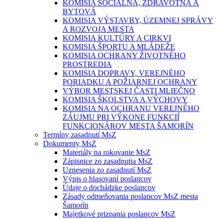
KOMISIA SOCIÁLNA, ZDRAVOTNÁ A
BYTOVÁ
KOMISIA VÝSTAVBY, ÚZEMNEJ SPRÁVY
A ROZVOJA MESTA
KOMISIA KULTÚRY A CIRKVI
KOMISIA ŠPORTU A MLÁDEŽE
KOMISIA OCHRANY ŽIVOTNÉHO
PROSTREDIA
KOMISIA DOPRAVY, VEREJNÉHO
PORIADKU A POŽIARNEJ OCHRANY
VÝBOR MESTSKEJ ČASTI MLIEČNO
KOMISIA ŠKOLSTVA A VÝCHOVY
KOMISIA NA OCHRANU VEREJNÉHO
ZÁUJMU PRI VÝKONE FUNKCIÍ
FUNKCIONÁROV MESTA ŠAMORÍN
Termíny zasadnutí MsZ
Dokumenty MsZ
Materiály na rokovanie MsZ
Zápisnice zo zasadnutia MsZ
Uznesenia zo zasadnutí MsZ
Výpis o hlasovaní poslancov
Údaje o dochádzke poslancov
Zásady odmeňovania poslancov MsZ mesta
Šamorín
Majetkové priznania poslancov MsZ