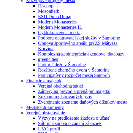
Rozvojové projekty mesta
Riscoop
Mosonherb
ESD Duna⁄Dunaj
Modern Monasteries
Modern Monasteries II.
Cyklokoncepcia mesta
Podpora opatrovateľskej služby v Šamoríne
Obnova športového areálu pri ZŠ Mátyása
Korvína
Komplexná geointegrácia agendovej databázy
greencities
Park mládeže v Šamoríne
Rozšírene zberného dvora v Šamoríne
Participatívny rozpočet mesta Šamorín
Financie a majetok
Verejná obchodná súťaž
Zámery na prevod a prenájom majetku
Zoznam registrovaných psov
Zverejnenie zoznamu daňových dlžníkov mesta
Mestské dokumenty
Verejné obstarávanie
Výzvy na predloženie žiadosti o účasť
Súhrnná správa o zadaní zákaziek
UVO profil