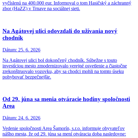
vyčíslenú na 400.000 eur. Informoval o tom Hasičský a záchranný
zbor (HaZZ) v Trnave na sociálnej sieti.
Na Agátovej ulici odovzdali do užívania nový
chodník
Dátum:
25. 6. 2026
Na Agátovej ulici bol dokončený chodník. Súbežne s touto
investíciou mesto zmodernizovalo verejné osvetlenie a čiastočne
zrekonštruovalo vozovku, aby sa chodci mohli na tomto úseku
pohybovať bezpečnejšie.
Od 29. júna sa menia otváracie hodiny spoločnosti
Area
Dátum:
24. 6. 2026
Vedenie spoločnosti Area Šamorín, s.r.o. informuje obyvateľov
nášho mesta, že od 29. júna sa mení otváracia doba nasledovne: