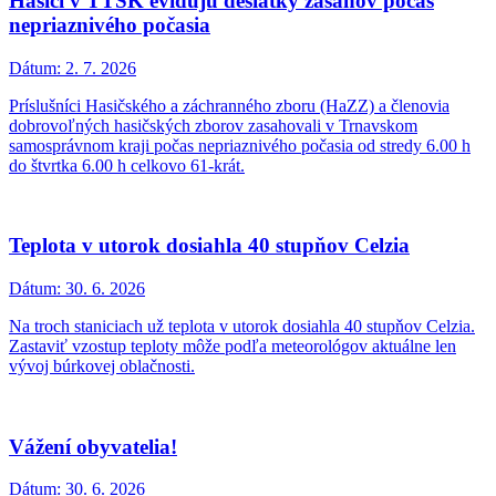
Hasiči v TTSK evidujú desiatky zásahov počas
nepriaznivého počasia
Dátum:
2. 7. 2026
Príslušníci Hasičského a záchranného zboru (HaZZ) a členovia
dobrovoľných hasičských zborov zasahovali v Trnavskom
samosprávnom kraji počas nepriaznivého počasia od stredy 6.00 h
do štvrtka 6.00 h celkovo 61-krát.
Teplota v utorok dosiahla 40 stupňov Celzia
Dátum:
30. 6. 2026
Na troch staniciach už teplota v utorok dosiahla 40 stupňov Celzia.
Zastaviť vzostup teploty môže podľa meteorológov aktuálne len
vývoj búrkovej oblačnosti.
Vážení obyvatelia!
Dátum:
30. 6. 2026