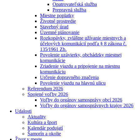
Opatrovateľská služba
Prepravná služba
Miestne poplatky
Životné prostredie
Stavebný úrad
Územné plánovanie
Rozkopávky, zvláštne užívanie miestnych a
účelových komunikácií podľa § 8 zákona č.
135⁄1961 Zb.
Povolenie uzávierky, obchádzky miestnej
komunikácie
Zriadenie vjazdu a pripojenie na miestnu
komunikáciu
Určenie dopravného značenia
Povolenie vjazdu na hlavnú ulicu
Referendum 2026
Spojené voľby 2026
Voľby do orgánov samosprávy obcí 2026
Voľby do orgánov samosprávnych krajov 2026
Udalosti
Aktuality
Kultúra a šport
Kalendár podujatí
Šamorín a okolie
Život v meste