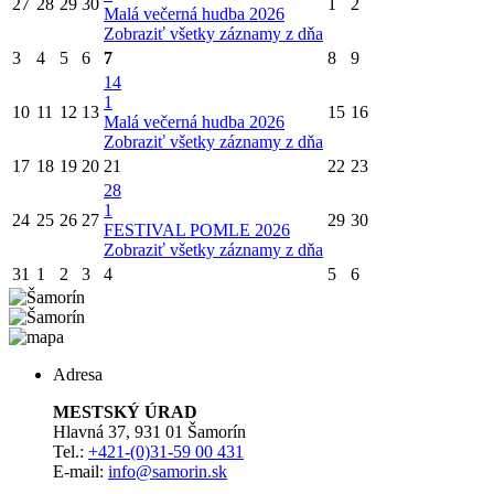
27
28
29
30
1
2
Malá večerná hudba 2026
Zobraziť všetky záznamy z dňa
3
4
5
6
7
8
9
14
1
10
11
12
13
15
16
Malá večerná hudba 2026
Zobraziť všetky záznamy z dňa
17
18
19
20
21
22
23
28
1
24
25
26
27
29
30
FESTIVAL POMLE 2026
Zobraziť všetky záznamy z dňa
31
1
2
3
4
5
6
Adresa
MESTSKÝ ÚRAD
Hlavná 37, 931 01 Šamorín
Tel.:
+421-(0)31-59 00 431
E-mail:
info@samorin.sk