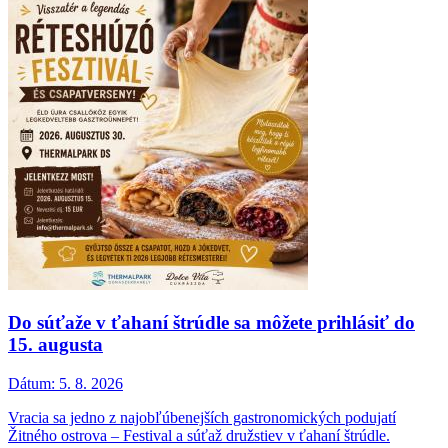
Do súťaže v ťahaní štrúdle sa môžete prihlásiť do
15. augusta
Dátum:
5. 8. 2026
Vracia sa jedno z najobľúbenejších gastronomických podujatí
Žitného ostrova – Festival a súťaž družstiev v ťahaní štrúdle.