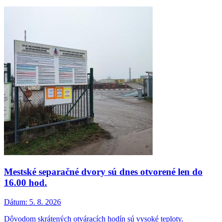
Mestské separačné dvory sú dnes otvorené len do
16.00 hod.
Dátum:
5. 8. 2026
Dôvodom skrátených otváracích hodín sú vysoké teploty.