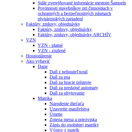
Stále zverejňované informácie mestom Šamorín
Povinnosti stavebníkov pri činnostiach v
ochranných a bezpečnostných pásmach
plynárenských zariadení
Faktúry, zmluvy, objednávky
Faktúry, zmluvy, objednávky
Faktúry, zmluvy, objednávky ARCHÍV
VZN
VZN - platné
VZN - zrušené
Hospodárenie
Ako vybaviť
Dane
Daň z nehnuteľností
Daň za psa
Daň za hracie prístroje
Daň za predajné automaty
Daň za ubytovanie
Matrika
Narodenie dieťaťa
Uzavretie manželstva
Úmrtie
Zmena mena a priezviska
Zápis do osobitnej matriky
Výpisy z matrík