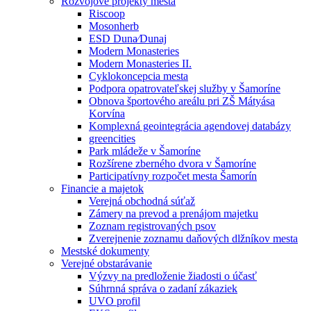
Rozvojové projekty mesta
Riscoop
Mosonherb
ESD Duna⁄Dunaj
Modern Monasteries
Modern Monasteries II.
Cyklokoncepcia mesta
Podpora opatrovateľskej služby v Šamoríne
Obnova športového areálu pri ZŠ Mátyása
Korvína
Komplexná geointegrácia agendovej databázy
greencities
Park mládeže v Šamoríne
Rozšírene zberného dvora v Šamoríne
Participatívny rozpočet mesta Šamorín
Financie a majetok
Verejná obchodná súťaž
Zámery na prevod a prenájom majetku
Zoznam registrovaných psov
Zverejnenie zoznamu daňových dlžníkov mesta
Mestské dokumenty
Verejné obstarávanie
Výzvy na predloženie žiadosti o účasť
Súhrnná správa o zadaní zákaziek
UVO profil