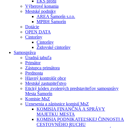
EKS profil
Výberové konania
Mestské podniky
AREA Šamorín s.r.o.
MPBH Šamorín
Dotácie
OPEN DATA
Cintoríny
Cintoríny
Židovské cintoríny
Samospráva
Úradná tabuľa
Primátor
Zástupca primátora
Prednosta
Hlavný kontrolór obce
Mestské zastupiteľstvo
Etický kódex zvolených predstaviteľov samosprávy
Mesta Šamorín
Komisie MsZ
Uznesenia a zápisnice komisií MsZ
KOMISIA FINANČNÁ A SPRÁVY
MAJETKU MESTA
KOMISIA PODNIKATEĽSKEJ ČINNOSTI A
CESTOVNÉHO RUCHU