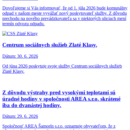
Dovoľujeme si Vás informovať, že od 1. júla 2026 bude komunálny
odpad v našom meste vyvážať nový poskytovateľ služby. Z dôvodu
prechodu na nového prevádzkovateľa sa v niektorých uliciach mení
termín odvozu odpadu.
Centrum sociálnych služieb Zlaté Klasy.
Dátum:
30. 6. 2026
Od júna 2026 poskytuje svoje služby Centrum sociálnych služieb
Zlaté Klasy.
Z dôvodu výstrahy pred vysokými teplotami sú
úradné hodiny v spoločnosti AREA s.r.o. skrátené
iba do dvanástej hodiny.
Dátum:
29. 6. 2026
Spoločnosť AREA Šamorín s.r.o. oznamuje obyvateľom, že z