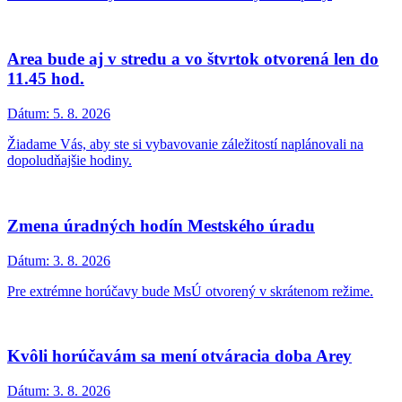
Area bude aj v stredu a vo štvrtok otvorená len do
11.45 hod.
Dátum:
5. 8. 2026
Žiadame Vás, aby ste si vybavovanie záležitostí naplánovali na
dopoludňajšie hodiny.
Zmena úradných hodín Mestského úradu
Dátum:
3. 8. 2026
Pre extrémne horúčavy bude MsÚ otvorený v skrátenom režime.
Kvôli horúčavám sa mení otváracia doba Arey
Dátum:
3. 8. 2026