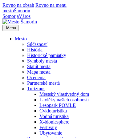
Rovno na obsah
Rovno na menu
mesto
Šamorín
Somorja
Város
Menu
Mesto
Súčasnosť
História
Historické pamiatky
Symboly mesta
Štatút mesta
Mapa mesta
Ocenenia
Partnerské mestá
Turizmus
Mestský vlastivedný dom
Lavičky našich osobností
Lesopark POMLE
Cykloturistika
Vodná turistika
X-bionicsphere
Festivaly
Ubytovanie