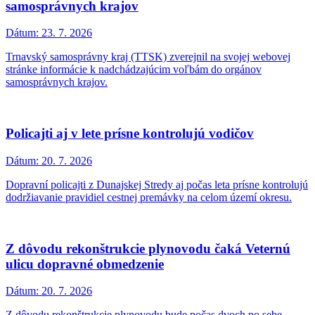
samosprávnych krajov
Dátum:
23. 7. 2026
Trnavský samosprávny kraj (TTSK) zverejnil na svojej webovej
stránke informácie k nadchádzajúcim voľbám do orgánov
samosprávnych krajov.
Policajti aj v lete prísne kontrolujú vodičov
Dátum:
20. 7. 2026
Dopravní policajti z Dunajskej Stredy aj počas leta prísne kontrolujú
dodržiavanie pravidiel cestnej premávky na celom území okresu.
Z dôvodu rekonštrukcie plynovodu čaká Veternú
ulicu dopravné obmedzenie
Dátum:
20. 7. 2026
Z dôvodu rekonštrukcie plynovodu bude počas dvoch po sebe