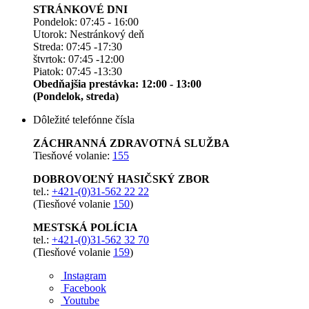
STRÁNKOVÉ DNI
Pondelok: 07:45 - 16:00
Utorok: Nestránkový deň
Streda: 07:45 -17:30
štvrtok: 07:45 -12:00
Piatok: 07:45 -13:30
Obedňajšia prestávka: 12:00 - 13:00
(Pondelok, streda)
Dôležité telefónne čísla
ZÁCHRANNÁ ZDRAVOTNÁ SLUŽBA
Tiesňové volanie:
155
DOBROVOĽNÝ HASIČSKÝ ZBOR
tel.:
+421-(0)31-562 22 22
(Tiesňové volanie
150
)
MESTSKÁ POLÍCIA
tel.:
+421-(0)31-562 32 70
(Tiesňové volanie
159
)
Instagram
Facebook
Youtube