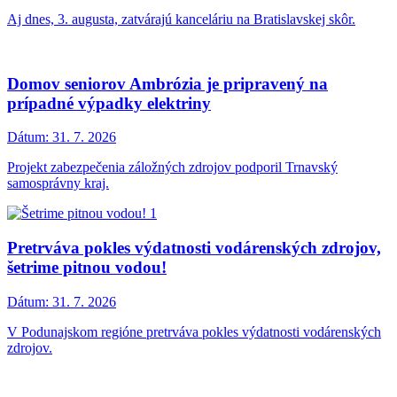
Aj dnes, 3. augusta, zatvárajú kanceláriu na Bratislavskej skôr.
Domov seniorov Ambrózia je pripravený na
prípadné výpadky elektriny
Dátum:
31. 7. 2026
Projekt zabezpečenia záložných zdrojov podporil Trnavský
samosprávny kraj.
Pretrváva pokles výdatnosti vodárenských zdrojov,
šetrime pitnou vodou!
Dátum:
31. 7. 2026
V Podunajskom regióne pretrváva pokles výdatnosti vodárenských
zdrojov.