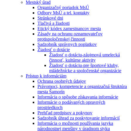
Mestský úrad
Organizačný poriadok MsÚ
Odbory MsÚ a tel. kontakty
Stránkové dni
Tlačivá a žiadosti
Etický kódex zamestnancov mesta
Zásady na ochranu oznamovateľov
protispoločenskej činnosti
Sadzobník správnych poplatkov
Žiadosť o dotácie
Žiadosť o dotáciu-záujmová umelecká
činnosť, kultúrne aktivity
Žiadosť o dotáciu-pre športové kluby,
mládežnícke a spoločenské organizácie
Prístup k informáciám
Ochrana osobných údajov
Právomoci, kompetencie a organizačná štruktúra
mesta Šamorín
Informácia o spôsobe získavania informácie
Informácie o podávaných opravných
prostriedkoch
Prehľad predpisov a pokynov
Sadzobník úhrad za poskytovanie informácií
Informácia o možnosti používania jazyka
národnostnej menšiny v úradnom styku