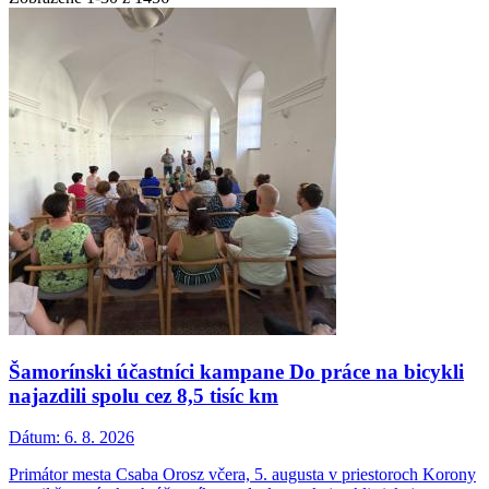
Šamorínski účastníci kampane Do práce na bicykli
najazdili spolu cez 8,5 tisíc km
Dátum:
6. 8. 2026
Primátor mesta Csaba Orosz včera, 5. augusta v priestoroch Korony