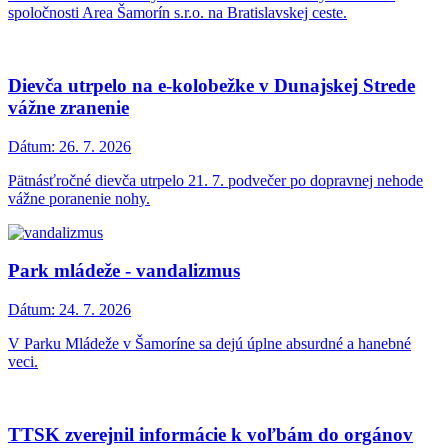
spoločnosti Area Šamorín s.r.o. na Bratislavskej ceste.
Dievča utrpelo na e-kolobežke v Dunajskej Strede
vážne zranenie
Dátum:
26. 7. 2026
Pätnásťročné dievča utrpelo 21. 7. podvečer po dopravnej nehode
vážne poranenie nohy.
Park mládeže - vandalizmus
Dátum:
24. 7. 2026
V Parku Mládeže v Šamoríne sa dejú úplne absurdné a hanebné
veci.
TTSK zverejnil informácie k voľbám do orgánov