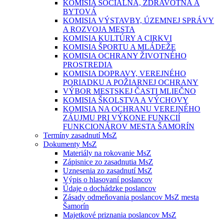
KOMISIA SOCIÁLNA, ZDRAVOTNÁ A
BYTOVÁ
KOMISIA VÝSTAVBY, ÚZEMNEJ SPRÁVY
A ROZVOJA MESTA
KOMISIA KULTÚRY A CIRKVI
KOMISIA ŠPORTU A MLÁDEŽE
KOMISIA OCHRANY ŽIVOTNÉHO
PROSTREDIA
KOMISIA DOPRAVY, VEREJNÉHO
PORIADKU A POŽIARNEJ OCHRANY
VÝBOR MESTSKEJ ČASTI MLIEČNO
KOMISIA ŠKOLSTVA A VÝCHOVY
KOMISIA NA OCHRANU VEREJNÉHO
ZÁUJMU PRI VÝKONE FUNKCIÍ
FUNKCIONÁROV MESTA ŠAMORÍN
Termíny zasadnutí MsZ
Dokumenty MsZ
Materiály na rokovanie MsZ
Zápisnice zo zasadnutia MsZ
Uznesenia zo zasadnutí MsZ
Výpis o hlasovaní poslancov
Údaje o dochádzke poslancov
Zásady odmeňovania poslancov MsZ mesta
Šamorín
Majetkové priznania poslancov MsZ