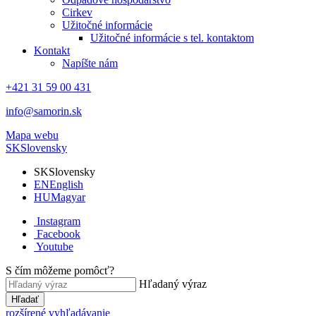
Cirkev
Užitočné informácie
Užitočné informácie s tel. kontaktom
Kontakt
Napíšte nám
+421 31 59 00 431
info@samorin.sk
Mapa webu
SK
Slovensky
SK
Slovensky
EN
English
HU
Magyar
Instagram
Facebook
Youtube
S čím môžeme pomôcť?
Hľadaný výraz
Hľadať
rozšírené vyhľadávanie