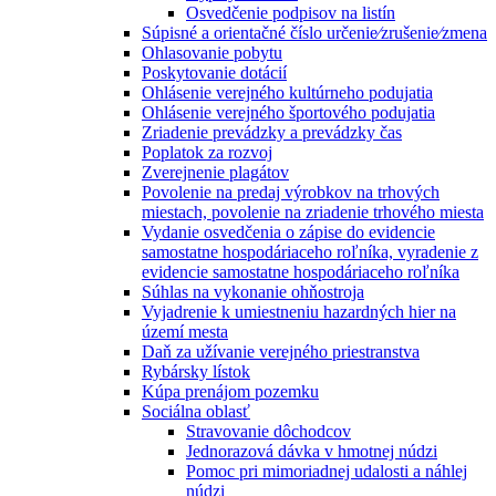
Osvedčenie podpisov na listín
Súpisné a orientačné číslo určenie⁄zrušenie⁄zmena
Ohlasovanie pobytu
Poskytovanie dotácií
Ohlásenie verejného kultúrneho podujatia
Ohlásenie verejného športového podujatia
Zriadenie prevádzky a prevádzky čas
Poplatok za rozvoj
Zverejnenie plagátov
Povolenie na predaj výrobkov na trhových
miestach, povolenie na zriadenie trhového miesta
Vydanie osvedčenia o zápise do evidencie
samostatne hospodáriaceho roľníka, vyradenie z
evidencie samostatne hospodáriaceho roľníka
Súhlas na vykonanie ohňostroja
Vyjadrenie k umiestneniu hazardných hier na
území mesta
Daň za užívanie verejného priestranstva
Rybársky lístok
Kúpa prenájom pozemku
Sociálna oblasť
Stravovanie dôchodcov
Jednorazová dávka v hmotnej núdzi
Pomoc pri mimoriadnej udalosti a náhlej
núdzi