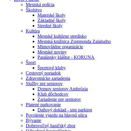
Mestská polícia
Školstvo
Materské školy
Základné školy
Stredné školy
Kultúra
Mestské kultúrne stredisko
Mestská knižnica Zsigmonda Zalabaiho
Mimovládne organizácie
Mestské noviny
Paulánsky kláštor - KORUNA
Šport
Športové kluby
Cestovný poriadok
Zdravotnícke zariadenia
Služby pre seniorov
Domov seniorov Ambrózia
Klub dôchodcov
Zariadenie pre seniorov
Platené parkovanie
Daňový doklad - sms parking
Povolenie vjazdu na hlavnú ulicu
Bývanie
Dobrovoľný hasičský zbor
Odpadové hospodárstvo