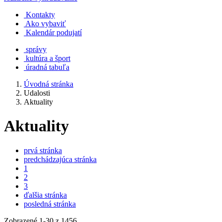
Kontakty
Ako vybaviť
Kalendár podujatí
správy
kultúra a šport
úradná tabuľa
Úvodná stránka
Udalosti
Aktuality
Aktuality
prvá stránka
predchádzajúca stránka
1
2
3
ďalšia stránka
posledná stránka
Zobrazené
1
-
30
z 1456