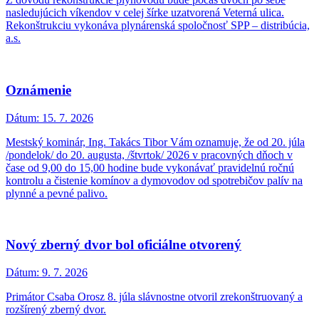
nasledujúcich víkendov v celej šírke uzatvorená Veterná ulica.
Rekonštrukciu vykonáva plynárenská spoločnosť SPP – distribúcia,
a.s.
Oznámenie
Dátum:
15. 7. 2026
Mestský kominár, Ing. Takács Tibor Vám oznamuje, že od 20. júla
/pondelok/ do 20. augusta, /štvrtok/ 2026 v pracovných dňoch v
čase od 9,00 do 15,00 hodine bude vykonávať pravidelnú ročnú
kontrolu a čistenie komínov a dymovodov od spotrebičov palív na
plynné a pevné palivo.
Nový zberný dvor bol oficiálne otvorený
Dátum:
9. 7. 2026
Primátor Csaba Orosz 8. júla slávnostne otvoril zrekonštruovaný a
rozšírený zberný dvor.