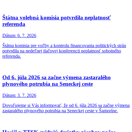
Štátna volebná komisia potvrdila neplatnosť
referenda
Dátum:
6. 7. 2026
Štátna komisia pre voľby a kontrolu financovania politických strán
potvrdila na nedeľnej tlačovej konferencii neplatnosť sobotného
referenda.
Od 6. júla 2026 sa začne výmena zastaralého
plynového potrubia na Seneckej ceste
Dátum:
3. 7. 2026
Dovoľujeme si Vás informovať, že od 6. júla 2026 sa začne výmena
zastaralého plynového potrubia na Seneckej ceste v Šamoríne.