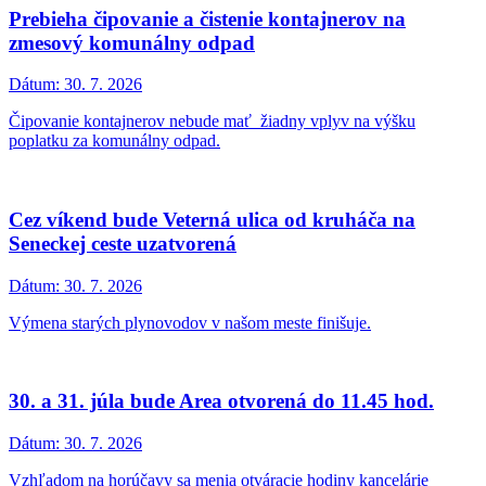
Prebieha čipovanie a čistenie kontajnerov na
zmesový komunálny odpad
Dátum:
30. 7. 2026
Čipovanie kontajnerov nebude mať žiadny vplyv na výšku
poplatku za komunálny odpad.
Cez víkend bude Veterná ulica od kruháča na
Seneckej ceste uzatvorená
Dátum:
30. 7. 2026
Výmena starých plynovodov v našom meste finišuje.
30. a 31. júla bude Area otvorená do 11.45 hod.
Dátum:
30. 7. 2026
Vzhľadom na horúčavy sa menia otváracie hodiny kancelárie