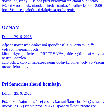
dôvodu výstrahy 3. stupňa pred vysokými teplotami budú tento
týždeň v pondelok, utorok a stredu stránkové hodiny len do 12:00
hod. Vedenie spoločnosti ďakuje za pochopenie.
OZNAM
Dátum:
29. 6. 2026
Západoslovenská vodárenská spoločnosť, a. s., oznamuje, že
vplyvom nepriaznivých
klimatických podmienok PRETRVÁVA pokles výdatnosti vody na
našich vodných
zdrojoch, z ktorých zabezpečujeme dodávku pitnej vody vo Vašom
meste alebo obci.
Pri Šamoríne zhorel kombajn
Dátum:
25. 6. 2026
Požiar kombajnu na štátnej ceste v katastri Šamorína, ktorý sa stal v
utorok (23. 6.) krátko pred 19.45 h, spôsobil škodu predbežne