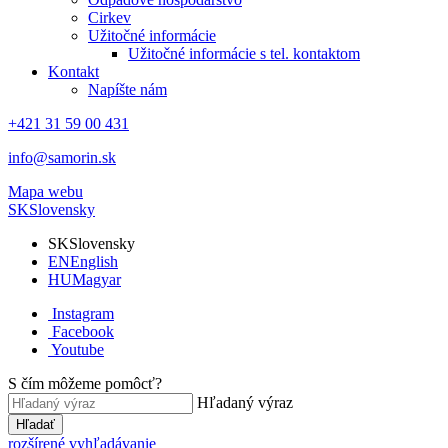
Cirkev
Užitočné informácie
Užitočné informácie s tel. kontaktom
Kontakt
Napíšte nám
+421 31 59 00 431
info@samorin.sk
Mapa webu
SK
Slovensky
SK
Slovensky
EN
English
HU
Magyar
Instagram
Facebook
Youtube
S čím môžeme pomôcť?
Hľadaný výraz
Hľadať
rozšírené vyhľadávanie