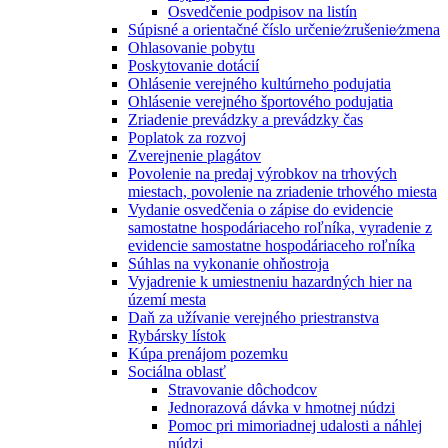
Osvedčenie podpisov na listín
Súpisné a orientačné číslo určenie⁄zrušenie⁄zmena
Ohlasovanie pobytu
Poskytovanie dotácií
Ohlásenie verejného kultúrneho podujatia
Ohlásenie verejného športového podujatia
Zriadenie prevádzky a prevádzky čas
Poplatok za rozvoj
Zverejnenie plagátov
Povolenie na predaj výrobkov na trhových
miestach, povolenie na zriadenie trhového miesta
Vydanie osvedčenia o zápise do evidencie
samostatne hospodáriaceho roľníka, vyradenie z
evidencie samostatne hospodáriaceho roľníka
Súhlas na vykonanie ohňostroja
Vyjadrenie k umiestneniu hazardných hier na
území mesta
Daň za užívanie verejného priestranstva
Rybársky lístok
Kúpa prenájom pozemku
Sociálna oblasť
Stravovanie dôchodcov
Jednorazová dávka v hmotnej núdzi
Pomoc pri mimoriadnej udalosti a náhlej
núdzi