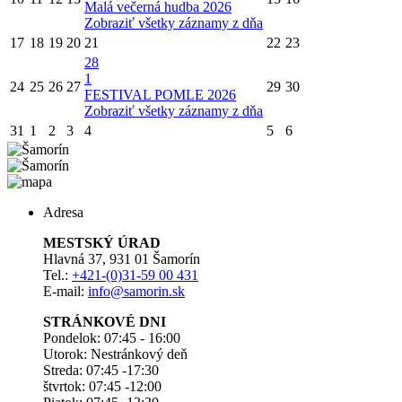
Malá večerná hudba 2026
Zobraziť všetky záznamy z dňa
17
18
19
20
21
22
23
28
1
24
25
26
27
29
30
FESTIVAL POMLE 2026
Zobraziť všetky záznamy z dňa
31
1
2
3
4
5
6
Adresa
MESTSKÝ ÚRAD
Hlavná 37, 931 01 Šamorín
Tel.:
+421-(0)31-59 00 431
E-mail:
info@samorin.sk
STRÁNKOVÉ DNI
Pondelok: 07:45 - 16:00
Utorok: Nestránkový deň
Streda: 07:45 -17:30
štvrtok: 07:45 -12:00