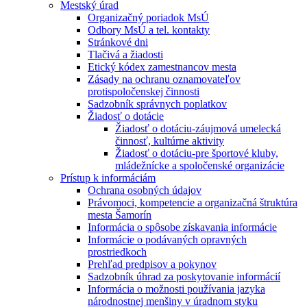
Mestský úrad
Organizačný poriadok MsÚ
Odbory MsÚ a tel. kontakty
Stránkové dni
Tlačivá a žiadosti
Etický kódex zamestnancov mesta
Zásady na ochranu oznamovateľov
protispoločenskej činnosti
Sadzobník správnych poplatkov
Žiadosť o dotácie
Žiadosť o dotáciu-záujmová umelecká
činnosť, kultúrne aktivity
Žiadosť o dotáciu-pre športové kluby,
mládežnícke a spoločenské organizácie
Prístup k informáciám
Ochrana osobných údajov
Právomoci, kompetencie a organizačná štruktúra
mesta Šamorín
Informácia o spôsobe získavania informácie
Informácie o podávaných opravných
prostriedkoch
Prehľad predpisov a pokynov
Sadzobník úhrad za poskytovanie informácií
Informácia o možnosti používania jazyka
národnostnej menšiny v úradnom styku