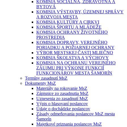
KOMISIA SOCIÁLNA, ZDRAVOTNÁ A
BYTOVÁ
KOMISIA VÝSTAVBY, ÚZEMNEJ SPRÁVY
A ROZVOJA MESTA
KOMISIA KULTÚRY A CIRKVI
KOMISIA ŠPORTU A MLÁDEŽE
KOMISIA OCHRANY ŽIVOTNÉHO
PROSTREDIA
KOMISIA DOPRAVY, VEREJNÉHO
PORIADKU A POŽIARNEJ OCHRANY
VÝBOR MESTSKEJ ČASTI MLIEČNO
KOMISIA ŠKOLSTVA A VÝCHOVY
KOMISIA NA OCHRANU VEREJNÉHO
ZÁUJMU PRI VÝKONE FUNKCIÍ
FUNKCIONÁROV MESTA ŠAMORÍN
Termíny zasadnutí MsZ
Dokumenty MsZ
Materiály na rokovanie MsZ
Zápisnice zo zasadnutia MsZ
Uznesenia zo zasadnutí MsZ
Výpis o hlasovaní poslancov
Údaje o dochádzke poslancov
Zásady odmeňovania poslancov MsZ mesta
Šamorín
Majetkové priznania poslancov MsZ