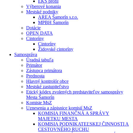
EKS profil
Výberové konania
Mestské podniky
AREA Šamorín s.r.o.
MPBH Šamorín
Dotácie
OPEN DATA
Cintoríny
Cintoríny
Židovské cintoríny
Samospráva
Úradná tabuľa
Primátor
Zástupca primátora
Prednosta
Hlavný kontrolór obce
Mestské zastupiteľstvo
Etický kódex zvolených predstaviteľov samosprávy
Mesta Šamorín
Komisie MsZ
Uznesenia a zápisnice komisií MsZ
KOMISIA FINANČNÁ A SPRÁVY
MAJETKU MESTA
KOMISIA PODNIKATEĽSKEJ ČINNOSTI A
CESTOVNÉHO RUCHU