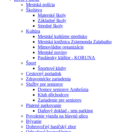
Mestská polícia
Školstvo
Materské školy
Základné školy
Stredné školy
Kultúra
Mestské kultúrne stredisko
Mestská knižnica Zsigmonda Zalabaiho
Mimovládne organizácie
Mestské noviny
Paulánsky kláštor - KORUNA
Šport
Športové kluby
Cestovný poriadok
Zdravotnícke zariadenia
Služby pre seniorov
Domov seniorov Ambrózia
Klub dôchodcov
Zariadenie pre seniorov
Platené parkovanie
Daňový doklad - sms parking
Povolenie vjazdu na hlavnú ulicu
Bývanie
Dobrovoľný hasičský zbor
Odpadové hospodárstvo