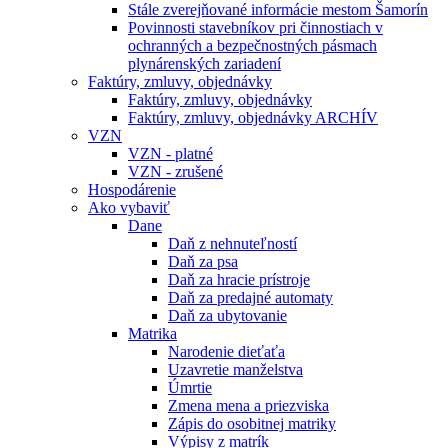
Stále zverejňované informácie mestom Šamorín
Povinnosti stavebníkov pri činnostiach v
ochranných a bezpečnostných pásmach
plynárenských zariadení
Faktúry, zmluvy, objednávky
Faktúry, zmluvy, objednávky
Faktúry, zmluvy, objednávky ARCHÍV
VZN
VZN - platné
VZN - zrušené
Hospodárenie
Ako vybaviť
Dane
Daň z nehnuteľností
Daň za psa
Daň za hracie prístroje
Daň za predajné automaty
Daň za ubytovanie
Matrika
Narodenie dieťaťa
Uzavretie manželstva
Úmrtie
Zmena mena a priezviska
Zápis do osobitnej matriky
Výpisy z matrík