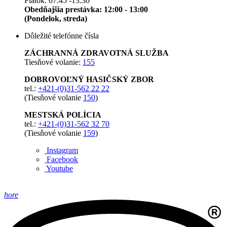
Piatok: 07:45 -13:30
Obedňajšia prestávka: 12:00 - 13:00
(Pondelok, streda)
Dôležité telefónne čísla
ZÁCHRANNÁ ZDRAVOTNÁ SLUŽBA
Tiesňové volanie:
155
DOBROVOĽNÝ HASIČSKÝ ZBOR
tel.:
+421-(0)31-562 22 22
(Tiesňové volanie
150
)
MESTSKÁ POLÍCIA
tel.:
+421-(0)31-562 32 70
(Tiesňové volanie
159
)
Instagram
Facebook
Youtube
hore