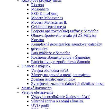
Rozvojové projekty mesta
Riscoop
Mosonherb
ESD Duna⁄Dunaj
Modern Monasteries
Modern Monasteries II.
Cyklokoncepcia mesta
Podpora opatrovateľskej služby v Šamoríne
Obnova športového areálu pri ZŠ Mátyása
Korvína
Komplexná geointegrácia agendovej databázy
greencities
Park mládeže v Šamoríne
Rozšírene zberného dvora v Šamoríne
Participatívny rozpočet mesta Šamorín
Financie a majetok
Verejná obchodná súťaž
Zámery na prevod a prenájom majetku
Zoznam registrovaných psov
Zverejnenie zoznamu daňových dlžníkov mesta
Mestské dokumenty
Verejné obstarávanie
Výzvy na predloženie žiadosti o účasť
Súhrnná správa o zadaní zákaziek
UVO profil