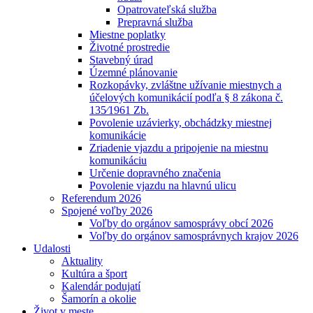
Opatrovateľská služba
Prepravná služba
Miestne poplatky
Životné prostredie
Stavebný úrad
Územné plánovanie
Rozkopávky, zvláštne užívanie miestnych a
účelových komunikácií podľa § 8 zákona č.
135⁄1961 Zb.
Povolenie uzávierky, obchádzky miestnej
komunikácie
Zriadenie vjazdu a pripojenie na miestnu
komunikáciu
Určenie dopravného značenia
Povolenie vjazdu na hlavnú ulicu
Referendum 2026
Spojené voľby 2026
Voľby do orgánov samosprávy obcí 2026
Voľby do orgánov samosprávnych krajov 2026
Udalosti
Aktuality
Kultúra a šport
Kalendár podujatí
Šamorín a okolie
Život v meste