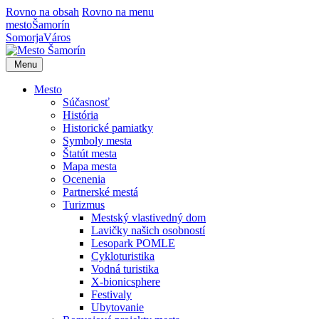
Rovno na obsah
Rovno na menu
mesto
Šamorín
Somorja
Város
Menu
Mesto
Súčasnosť
História
Historické pamiatky
Symboly mesta
Štatút mesta
Mapa mesta
Ocenenia
Partnerské mestá
Turizmus
Mestský vlastivedný dom
Lavičky našich osobností
Lesopark POMLE
Cykloturistika
Vodná turistika
X-bionicsphere
Festivaly
Ubytovanie