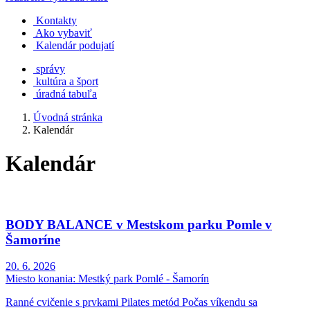
Kontakty
Ako vybaviť
Kalendár podujatí
správy
kultúra a šport
úradná tabuľa
Úvodná stránka
Kalendár
Kalendár
BODY BALANCE v Mestskom parku Pomle v
Šamoríne
20. 6. 2026
Miesto konania:
Mestký park Pomlé - Šamorín
Ranné cvičenie s prvkami Pilates metód Počas víkendu sa