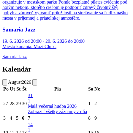
organizuje v mestskom parku Pomle bezplatné pilates cvičenie pod
holým nebom, ktorého cieľom je podporiť zdravý životný štýl,
pohyb a zároveň vytvárať príležitosti na stretávanie sa ľudí z nášho
mesta v príjemnej a priateľskej atmosfére.
Samaria Jazz
19. 6. 2026 od 20:00 - 20. 6. 2026 do 20:00
Miesto konania:
Mozi Club -
Samaria Jazz
Kalendár
August
2026
Po
Ut
St
Št
Pia
So
Ne
31
1
27
28
29
30
1
2
Malá večerná hudba 2026
Zobraziť všetky záznamy z dňa
3
4
5
6
7
8
9
14
1
10
11
12
13
15
16