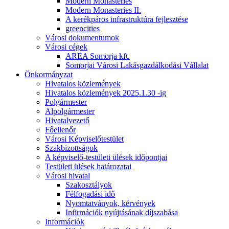
Modern Monasteries
Modern Monasteries II.
A kerékpáros infrastruktúra fejlesztése
greencities
Városi dokumentumok
Városi cégek
AREA Somorja kft.
Somorjai Városi Lakásgazdálkodási Vállalat
Önkormányzat
Hivatalos közlemények
Hivatalos közlemények 2025.1.30 -ig
Polgármester
Alpolgármester
Hivatalvezető
Főellenőr
Városi Képviselőtestület
Szakbizottságok
A képviselő-testületi ülések időpontjai
Testületi ülések határozatai
Városi hivatal
Szakosztályok
Félfogadási idő
Nyomtatványok, kérvények
Infirmációk nyújtásának díjszabása
Információk