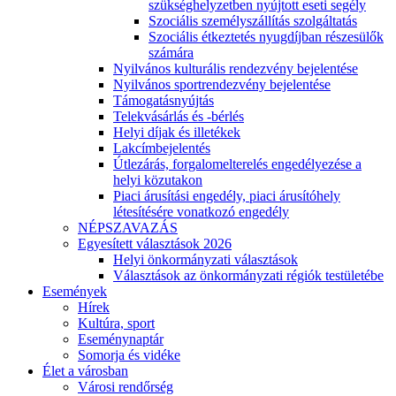
szükséghelyzetben nyújtott eseti segély
Szociális személyszállítás szolgáltatás
Szociális étkeztetés nyugdíjban részesülők
számára
Nyilvános kulturális rendezvény bejelentése
Nyilvános sportrendezvény bejelentése
Támogatásnyújtás
Telekvásárlás és -bérlés
Helyi díjak és illetékek
Lakcímbejelentés
Útlezárás, forgalomelterelés engedélyezése a
helyi közutakon
Piaci árusítási engedély, piaci árusítóhely
létesítésére vonatkozó engedély
NÉPSZAVAZÁS
Egyesített választások 2026
Helyi önkormányzati választások
Választások az önkormányzati régiók testületébe
Események
Hírek
Kultúra, sport
Eseménynaptár
Somorja és vidéke
Élet a városban
Városi rendőrség