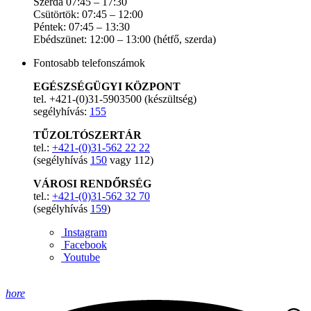
Szerda 07:45 – 17:30
Csütörtök: 07:45 – 12:00
Péntek: 07:45 – 13:30
Ebédszünet: 12:00 – 13:00 (hétfő, szerda)
Fontosabb telefonszámok
EGÉSZSÉGÜGYI KÖZPONT
tel. +421-(0)31-5903500 (készültség)
segélyhívás:
155
TŰZOLTÓSZERTÁR
tel.:
+421-(0)31-562 22 22
(segélyhívás
150
vagy 112)
VÁROSI RENDŐRSÉG
tel.:
+421-(0)31-562 32 70
(segélyhívás
159
)
Instagram
Facebook
Youtube
hore