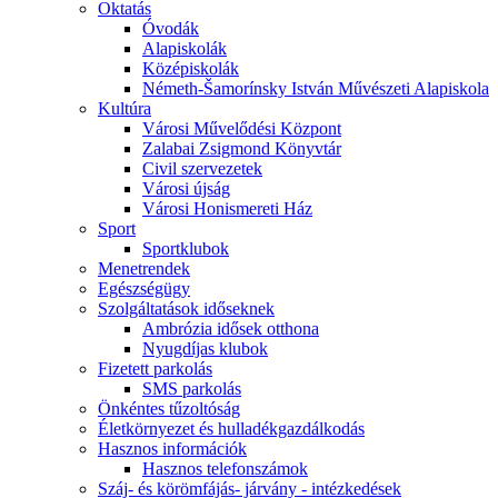
Oktatás
Óvodák
Alapiskolák
Középiskolák
Németh-Šamorínsky István Művészeti Alapiskola
Kultúra
Városi Művelődési Központ
Zalabai Zsigmond Könyvtár
Civil szervezetek
Városi újság
Városi Honismereti Ház
Sport
Sportklubok
Menetrendek
Egészségügy
Szolgáltatások időseknek
Ambrózia idősek otthona
Nyugdíjas klubok
Fizetett parkolás
SMS parkolás
Önkéntes tűzoltóság
Életkörnyezet és hulladékgazdálkodás
Hasznos információk
Hasznos telefonszámok
Száj- és körömfájás- járvány - intézkedések