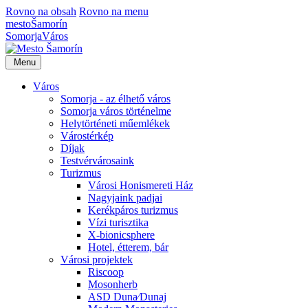
Rovno na obsah
Rovno na menu
mesto
Šamorín
Somorja
Város
Menu
Város
Somorja - az élhető város
Somorja város történelme
Helytörténeti műemlékek
Várostérkép
Díjak
Testvérvárosaink
Turizmus
Városi Honismereti Ház
Nagyjaink padjai
Kerékpáros turizmus
Vízi turisztika
X-bionicsphere
Hotel, étterem, bár
Városi projektek
Riscoop
Mosonherb
ASD Duna⁄Dunaj