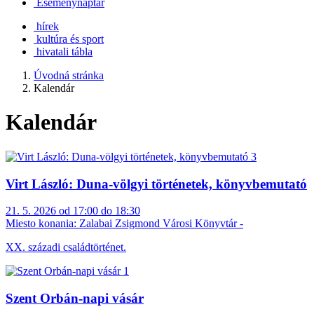
Eseménynaptár
hírek
kultúra és sport
hivatali tábla
Úvodná stránka
Kalendár
Kalendár
Virt László: Duna-völgyi történetek, könyvbemutató
21. 5. 2026 od 17:00 do 18:30
Miesto konania:
Zalabai Zsigmond Városi Könyvtár -
XX. századi családtörténet.
Szent Orbán-napi vásár