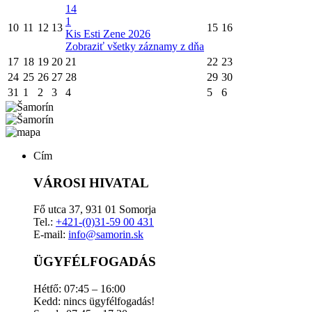
14
1
10
11
12
13
15
16
Kis Esti Zene 2026
Zobraziť všetky záznamy z dňa
17
18
19
20
21
22
23
24
25
26
27
28
29
30
31
1
2
3
4
5
6
Cím
VÁROSI HIVATAL
Fő utca 37, 931 01 Somorja
Tel.:
+421-(0)31-59 00 431
E-mail:
info@samorin.sk
ÜGYFÉLFOGADÁS
Hétfő: 07:45 – 16:00
Kedd: nincs ügyfélfogadás!