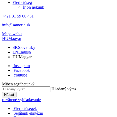
Elérhetőség
Írjon nekünk
+421 31 59 00 431
info@samorin.sk
Mapa webu
HU
Magyar
SK
Slovensky
EN
English
HU
Magyar
Instagram
Facebook
Youtube
Miben segíthetünk?
Hľadaný výraz
Hľadať
rozšírené vyhľadávanie
Elérhetőségek
Segítünk elintézni