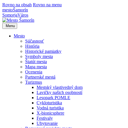
Rovno na obsah
Rovno na menu
mesto
Šamorín
Somorja
Város
Menu
Mesto
Súčasnosť
História
Historické pamiatky
Symboly mesta
Štatút mesta
Mapa mesta
Ocenenia
Partnerské mestá
Turizmus
Mestský vlastivedný dom
Lavičky našich osobností
Lesopark POMLE
Cykloturistika
Vodná turistika
X-bionicsphere
Festivaly
Ubytovanie