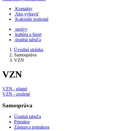
Kontakty
Ako vybaviť
Kalendár podujatí
správy
kultúra a šport
úradná tabuľa
Úvodná stránka
Samospráva
VZN
VZN
VZN - platné
VZN - zrušené
Samospráva
Úradná tabuľa
Primátor
Zástupca primátora