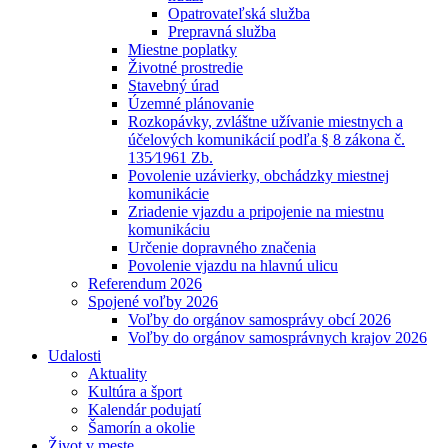
Opatrovateľská služba
Prepravná služba
Miestne poplatky
Životné prostredie
Stavebný úrad
Územné plánovanie
Rozkopávky, zvláštne užívanie miestnych a
účelových komunikácií podľa § 8 zákona č.
135⁄1961 Zb.
Povolenie uzávierky, obchádzky miestnej
komunikácie
Zriadenie vjazdu a pripojenie na miestnu
komunikáciu
Určenie dopravného značenia
Povolenie vjazdu na hlavnú ulicu
Referendum 2026
Spojené voľby 2026
Voľby do orgánov samosprávy obcí 2026
Voľby do orgánov samosprávnych krajov 2026
Udalosti
Aktuality
Kultúra a šport
Kalendár podujatí
Šamorín a okolie
Život v meste