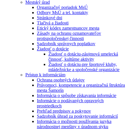
Mestský úrad
Organizačný poriadok MsÚ
Odbory MsÚ a tel. kontakty
Stránkové dni
Tlačivá a žiadosti
Etický kódex zamestnancov mesta
Zásady na ochranu oznamovateľov
protispoločenskej činnosti
Sadzobník správnych poplatkov
Žiadosť o dotácie
Žiadosť o dotáciu-záujmová umelecká
činnosť, kultúrne aktivity
Žiadosť o dotáciu-pre športové kluby,
mládežnícke a spoločenské organizácie
Prístup k informáciám
Ochrana osobných údajov
Právomoci, kompetencie a organizačná štruktúra
mesta Šamorín
Informácia o spôsobe získavania informácie
Informácie o podávaných opravných
prostriedkoch
Prehľad predpisov a pokynov
Sadzobník úhrad za poskytovanie informácií
Informácia o možnosti používania jazyka
národnostnej menšiny v úradnom styku