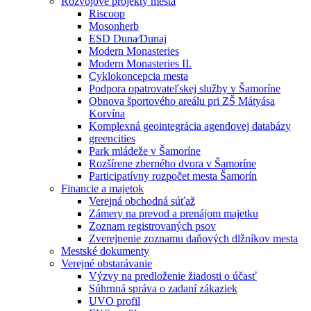
Rozvojové projekty mesta
Riscoop
Mosonherb
ESD Duna⁄Dunaj
Modern Monasteries
Modern Monasteries II.
Cyklokoncepcia mesta
Podpora opatrovateľskej služby v Šamoríne
Obnova športového areálu pri ZŠ Mátyása
Korvína
Komplexná geointegrácia agendovej databázy
greencities
Park mládeže v Šamoríne
Rozšírene zberného dvora v Šamoríne
Participatívny rozpočet mesta Šamorín
Financie a majetok
Verejná obchodná súťaž
Zámery na prevod a prenájom majetku
Zoznam registrovaných psov
Zverejnenie zoznamu daňových dlžníkov mesta
Mestské dokumenty
Verejné obstarávanie
Výzvy na predloženie žiadosti o účasť
Súhrnná správa o zadaní zákaziek
UVO profil