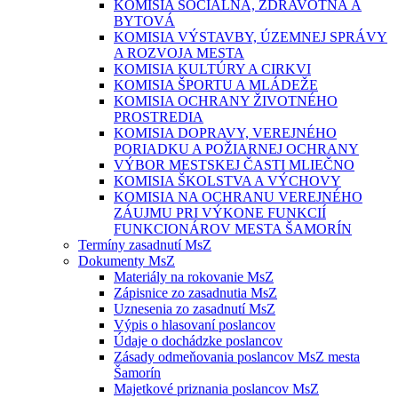
KOMISIA SOCIÁLNA, ZDRAVOTNÁ A
BYTOVÁ
KOMISIA VÝSTAVBY, ÚZEMNEJ SPRÁVY
A ROZVOJA MESTA
KOMISIA KULTÚRY A CIRKVI
KOMISIA ŠPORTU A MLÁDEŽE
KOMISIA OCHRANY ŽIVOTNÉHO
PROSTREDIA
KOMISIA DOPRAVY, VEREJNÉHO
PORIADKU A POŽIARNEJ OCHRANY
VÝBOR MESTSKEJ ČASTI MLIEČNO
KOMISIA ŠKOLSTVA A VÝCHOVY
KOMISIA NA OCHRANU VEREJNÉHO
ZÁUJMU PRI VÝKONE FUNKCIÍ
FUNKCIONÁROV MESTA ŠAMORÍN
Termíny zasadnutí MsZ
Dokumenty MsZ
Materiály na rokovanie MsZ
Zápisnice zo zasadnutia MsZ
Uznesenia zo zasadnutí MsZ
Výpis o hlasovaní poslancov
Údaje o dochádzke poslancov
Zásady odmeňovania poslancov MsZ mesta
Šamorín
Majetkové priznania poslancov MsZ