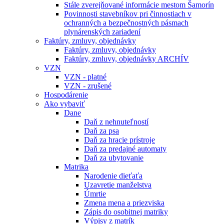
Stále zverejňované informácie mestom Šamorín
Povinnosti stavebníkov pri činnostiach v
ochranných a bezpečnostných pásmach
plynárenských zariadení
Faktúry, zmluvy, objednávky
Faktúry, zmluvy, objednávky
Faktúry, zmluvy, objednávky ARCHÍV
VZN
VZN - platné
VZN - zrušené
Hospodárenie
Ako vybaviť
Dane
Daň z nehnuteľností
Daň za psa
Daň za hracie prístroje
Daň za predajné automaty
Daň za ubytovanie
Matrika
Narodenie dieťaťa
Uzavretie manželstva
Úmrtie
Zmena mena a priezviska
Zápis do osobitnej matriky
Výpisy z matrík