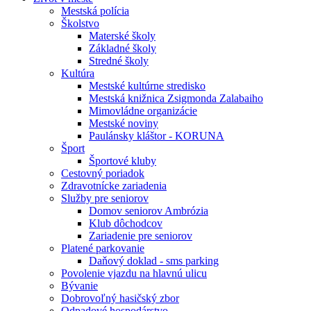
Mestská polícia
Školstvo
Materské školy
Základné školy
Stredné školy
Kultúra
Mestské kultúrne stredisko
Mestská knižnica Zsigmonda Zalabaiho
Mimovládne organizácie
Mestské noviny
Paulánsky kláštor - KORUNA
Šport
Športové kluby
Cestovný poriadok
Zdravotnícke zariadenia
Služby pre seniorov
Domov seniorov Ambrózia
Klub dôchodcov
Zariadenie pre seniorov
Platené parkovanie
Daňový doklad - sms parking
Povolenie vjazdu na hlavnú ulicu
Bývanie
Dobrovoľný hasičský zbor
Odpadové hospodárstvo