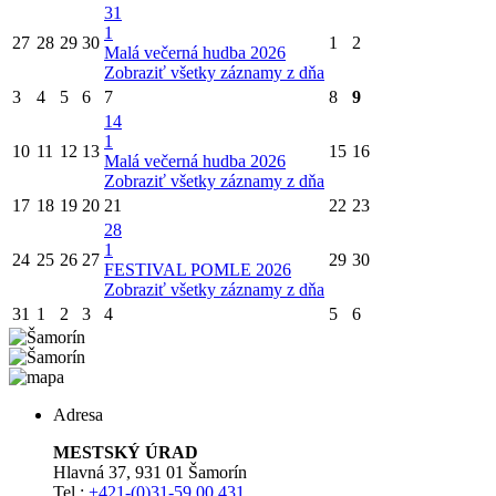
31
1
27
28
29
30
1
2
Malá večerná hudba 2026
Zobraziť všetky záznamy z dňa
3
4
5
6
7
8
9
14
1
10
11
12
13
15
16
Malá večerná hudba 2026
Zobraziť všetky záznamy z dňa
17
18
19
20
21
22
23
28
1
24
25
26
27
29
30
FESTIVAL POMLE 2026
Zobraziť všetky záznamy z dňa
31
1
2
3
4
5
6
Adresa
MESTSKÝ ÚRAD
Hlavná 37, 931 01 Šamorín
Tel.:
+421-(0)31-59 00 431