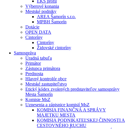
EKS profil
Výberové konania
Mestské podniky
AREA Šamorín s.r.o.
MPBH Šamorín
Dotácie
OPEN DATA
Cintoríny
Cintoríny
Židovské cintoríny
Samospráva
Úradná tabuľa
Primátor
Zástupca primátora
Prednosta
Hlavný kontrolór obce
Mestské zastupiteľstvo
Etický kódex zvolených predstaviteľov samosprávy
Mesta Šamorín
Komisie MsZ
Uznesenia a zápisnice komisií MsZ
KOMISIA FINANČNÁ A SPRÁVY
MAJETKU MESTA
KOMISIA PODNIKATEĽSKEJ ČINNOSTI A
CESTOVNÉHO RUCHU