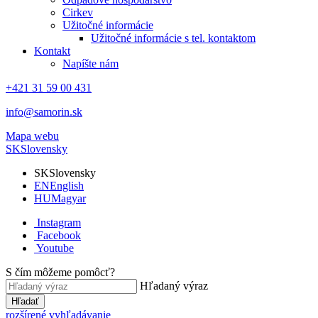
Cirkev
Užitočné informácie
Užitočné informácie s tel. kontaktom
Kontakt
Napíšte nám
+421 31 59 00 431
info@samorin.sk
Mapa webu
SK
Slovensky
SK
Slovensky
EN
English
HU
Magyar
Instagram
Facebook
Youtube
S čím môžeme pomôcť?
Hľadaný výraz
Hľadať
rozšírené vyhľadávanie