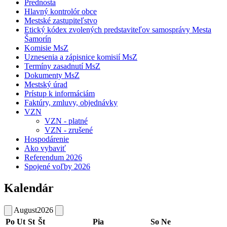
Prednosta
Hlavný kontrolór obce
Mestské zastupiteľstvo
Etický kódex zvolených predstaviteľov samosprávy Mesta
Šamorín
Komisie MsZ
Uznesenia a zápisnice komisií MsZ
Termíny zasadnutí MsZ
Dokumenty MsZ
Mestský úrad
Prístup k informáciám
Faktúry, zmluvy, objednávky
VZN
VZN - platné
VZN - zrušené
Hospodárenie
Ako vybaviť
Referendum 2026
Spojené voľby 2026
Kalendár
August
2026
Po
Ut
St
Št
Pia
So
Ne