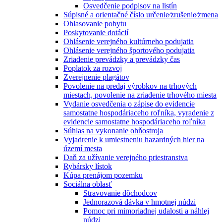
Osvedčenie podpisov na listín
Súpisné a orientačné číslo určenie⁄zrušenie⁄zmena
Ohlasovanie pobytu
Poskytovanie dotácií
Ohlásenie verejného kultúrneho podujatia
Ohlásenie verejného športového podujatia
Zriadenie prevádzky a prevádzky čas
Poplatok za rozvoj
Zverejnenie plagátov
Povolenie na predaj výrobkov na trhových
miestach, povolenie na zriadenie trhového miesta
Vydanie osvedčenia o zápise do evidencie
samostatne hospodáriaceho roľníka, vyradenie z
evidencie samostatne hospodáriaceho roľníka
Súhlas na vykonanie ohňostroja
Vyjadrenie k umiestneniu hazardných hier na
území mesta
Daň za užívanie verejného priestranstva
Rybársky lístok
Kúpa prenájom pozemku
Sociálna oblasť
Stravovanie dôchodcov
Jednorazová dávka v hmotnej núdzi
Pomoc pri mimoriadnej udalosti a náhlej
núdzi