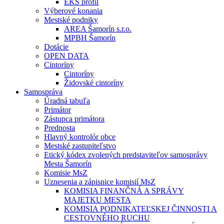
EKS profil
Výberové konania
Mestské podniky
AREA Šamorín s.r.o.
MPBH Šamorín
Dotácie
OPEN DATA
Cintoríny
Cintoríny
Židovské cintoríny
Samospráva
Úradná tabuľa
Primátor
Zástupca primátora
Prednosta
Hlavný kontrolór obce
Mestské zastupiteľstvo
Etický kódex zvolených predstaviteľov samosprávy
Mesta Šamorín
Komisie MsZ
Uznesenia a zápisnice komisií MsZ
KOMISIA FINANČNÁ A SPRÁVY
MAJETKU MESTA
KOMISIA PODNIKATEĽSKEJ ČINNOSTI A
CESTOVNÉHO RUCHU