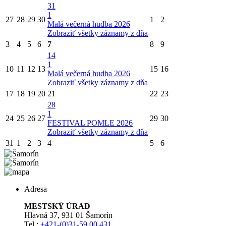
31
1
27
28
29
30
1
2
Malá večerná hudba 2026
Zobraziť všetky záznamy z dňa
3
4
5
6
7
8
9
14
1
10
11
12
13
15
16
Malá večerná hudba 2026
Zobraziť všetky záznamy z dňa
17
18
19
20
21
22
23
28
1
24
25
26
27
29
30
FESTIVAL POMLE 2026
Zobraziť všetky záznamy z dňa
31
1
2
3
4
5
6
Adresa
MESTSKÝ ÚRAD
Hlavná 37, 931 01 Šamorín
Tel.:
+421-(0)31-59 00 431