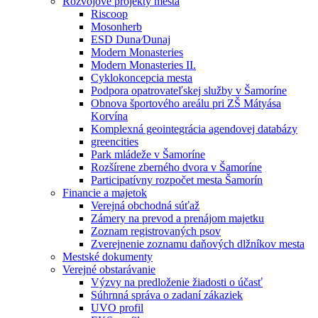
Rozvojové projekty mesta
Riscoop
Mosonherb
ESD Duna⁄Dunaj
Modern Monasteries
Modern Monasteries II.
Cyklokoncepcia mesta
Podpora opatrovateľskej služby v Šamoríne
Obnova športového areálu pri ZŠ Mátyása
Korvína
Komplexná geointegrácia agendovej databázy
greencities
Park mládeže v Šamoríne
Rozšírene zberného dvora v Šamoríne
Participatívny rozpočet mesta Šamorín
Financie a majetok
Verejná obchodná súťaž
Zámery na prevod a prenájom majetku
Zoznam registrovaných psov
Zverejnenie zoznamu daňových dlžníkov mesta
Mestské dokumenty
Verejné obstarávanie
Výzvy na predloženie žiadosti o účasť
Súhrnná správa o zadaní zákaziek
UVO profil