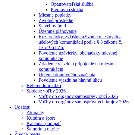
Opatrovateľská služba
Prepravná služba
Miestne poplatky
Životné prostredie
Stavebný úrad
Územné plánovanie
Rozkopávky, zvláštne užívanie miestnych a
účelových komunikácií podľa § 8 zákona č.
135⁄1961 Zb.
Povolenie uzávierky, obchádzky miestnej
komunikácie
Zriadenie vjazdu a pripojenie na miestnu
komunikáciu
Určenie dopravného značenia
Povolenie vjazdu na hlavnú ulicu
Referendum 2026
Spojené voľby 2026
Voľby do orgánov samosprávy obcí 2026
Voľby do orgánov samosprávnych krajov 2026
Udalosti
Aktuality
Kultúra a šport
Kalendár podujatí
Šamorín a okolie
Život v meste