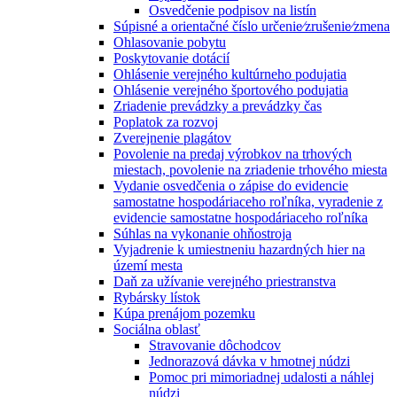
Osvedčenie podpisov na listín
Súpisné a orientačné číslo určenie⁄zrušenie⁄zmena
Ohlasovanie pobytu
Poskytovanie dotácií
Ohlásenie verejného kultúrneho podujatia
Ohlásenie verejného športového podujatia
Zriadenie prevádzky a prevádzky čas
Poplatok za rozvoj
Zverejnenie plagátov
Povolenie na predaj výrobkov na trhových
miestach, povolenie na zriadenie trhového miesta
Vydanie osvedčenia o zápise do evidencie
samostatne hospodáriaceho roľníka, vyradenie z
evidencie samostatne hospodáriaceho roľníka
Súhlas na vykonanie ohňostroja
Vyjadrenie k umiestneniu hazardných hier na
území mesta
Daň za užívanie verejného priestranstva
Rybársky lístok
Kúpa prenájom pozemku
Sociálna oblasť
Stravovanie dôchodcov
Jednorazová dávka v hmotnej núdzi
Pomoc pri mimoriadnej udalosti a náhlej
núdzi