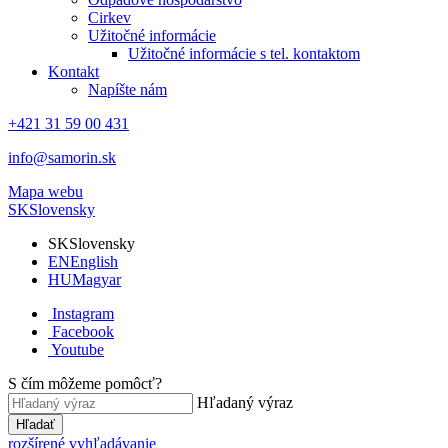
Cirkev
Užitočné informácie
Užitočné informácie s tel. kontaktom
Kontakt
Napíšte nám
+421 31 59 00 431
info@samorin.sk
Mapa webu
SK
Slovensky
SK
Slovensky
EN
English
HU
Magyar
Instagram
Facebook
Youtube
S čím môžeme pomôcť?
Hľadaný výraz
Hľadať
rozšírené vyhľadávanie