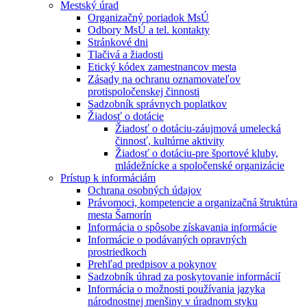
Mestský úrad
Organizačný poriadok MsÚ
Odbory MsÚ a tel. kontakty
Stránkové dni
Tlačivá a žiadosti
Etický kódex zamestnancov mesta
Zásady na ochranu oznamovateľov
protispoločenskej činnosti
Sadzobník správnych poplatkov
Žiadosť o dotácie
Žiadosť o dotáciu-záujmová umelecká
činnosť, kultúrne aktivity
Žiadosť o dotáciu-pre športové kluby,
mládežnícke a spoločenské organizácie
Prístup k informáciám
Ochrana osobných údajov
Právomoci, kompetencie a organizačná štruktúra
mesta Šamorín
Informácia o spôsobe získavania informácie
Informácie o podávaných opravných
prostriedkoch
Prehľad predpisov a pokynov
Sadzobník úhrad za poskytovanie informácií
Informácia o možnosti používania jazyka
národnostnej menšiny v úradnom styku