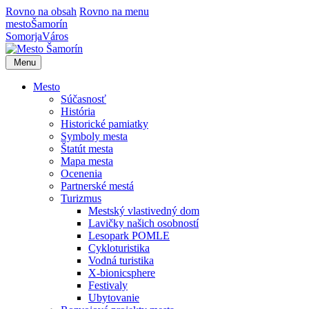
Rovno na obsah
Rovno na menu
mesto
Šamorín
Somorja
Város
Menu
Mesto
Súčasnosť
História
Historické pamiatky
Symboly mesta
Štatút mesta
Mapa mesta
Ocenenia
Partnerské mestá
Turizmus
Mestský vlastivedný dom
Lavičky našich osobností
Lesopark POMLE
Cykloturistika
Vodná turistika
X-bionicsphere
Festivaly
Ubytovanie