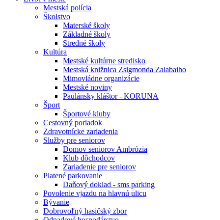
Mestská polícia
Školstvo
Materské školy
Základné školy
Stredné školy
Kultúra
Mestské kultúrne stredisko
Mestská knižnica Zsigmonda Zalabaiho
Mimovládne organizácie
Mestské noviny
Paulánsky kláštor - KORUNA
Šport
Športové kluby
Cestovný poriadok
Zdravotnícke zariadenia
Služby pre seniorov
Domov seniorov Ambrózia
Klub dôchodcov
Zariadenie pre seniorov
Platené parkovanie
Daňový doklad - sms parking
Povolenie vjazdu na hlavnú ulicu
Bývanie
Dobrovoľný hasičský zbor
Odpadové hospodárstvo