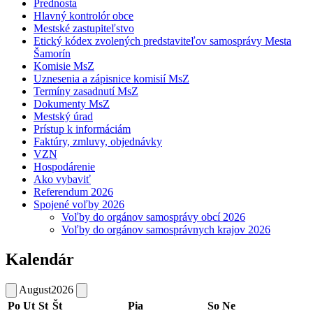
Prednosta
Hlavný kontrolór obce
Mestské zastupiteľstvo
Etický kódex zvolených predstaviteľov samosprávy Mesta
Šamorín
Komisie MsZ
Uznesenia a zápisnice komisií MsZ
Termíny zasadnutí MsZ
Dokumenty MsZ
Mestský úrad
Prístup k informáciám
Faktúry, zmluvy, objednávky
VZN
Hospodárenie
Ako vybaviť
Referendum 2026
Spojené voľby 2026
Voľby do orgánov samosprávy obcí 2026
Voľby do orgánov samosprávnych krajov 2026
Kalendár
August
2026
Po
Ut
St
Št
Pia
So
Ne