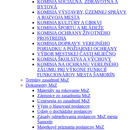
KOMISIA SOCIÁLNA, ZDRAVOTNÁ A
BYTOVÁ
KOMISIA VÝSTAVBY, ÚZEMNEJ SPRÁVY
A ROZVOJA MESTA
KOMISIA KULTÚRY A CIRKVI
KOMISIA ŠPORTU A MLÁDEŽE
KOMISIA OCHRANY ŽIVOTNÉHO
PROSTREDIA
KOMISIA DOPRAVY, VEREJNÉHO
PORIADKU A POŽIARNEJ OCHRANY
VÝBOR MESTSKEJ ČASTI MLIEČNO
KOMISIA ŠKOLSTVA A VÝCHOVY
KOMISIA NA OCHRANU VEREJNÉHO
ZÁUJMU PRI VÝKONE FUNKCIÍ
FUNKCIONÁROV MESTA ŠAMORÍN
Termíny zasadnutí MsZ
Dokumenty MsZ
Materiály na rokovanie MsZ
Zápisnice zo zasadnutia MsZ
Uznesenia zo zasadnutí MsZ
Výpis o hlasovaní poslancov
Údaje o dochádzke poslancov
Zásady odmeňovania poslancov MsZ mesta
Šamorín
Majetkové priznania poslancov MsZ