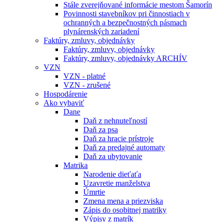
Stále zverejňované informácie mestom Šamorín
Povinnosti stavebníkov pri činnostiach v
ochranných a bezpečnostných pásmach
plynárenských zariadení
Faktúry, zmluvy, objednávky
Faktúry, zmluvy, objednávky
Faktúry, zmluvy, objednávky ARCHÍV
VZN
VZN - platné
VZN - zrušené
Hospodárenie
Ako vybaviť
Dane
Daň z nehnuteľností
Daň za psa
Daň za hracie prístroje
Daň za predajné automaty
Daň za ubytovanie
Matrika
Narodenie dieťaťa
Uzavretie manželstva
Úmrtie
Zmena mena a priezviska
Zápis do osobitnej matriky
Výpisy z matrík