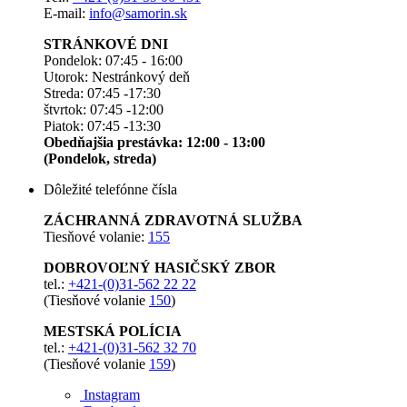
E-mail:
info@samorin.sk
STRÁNKOVÉ DNI
Pondelok: 07:45 - 16:00
Utorok: Nestránkový deň
Streda: 07:45 -17:30
štvrtok: 07:45 -12:00
Piatok: 07:45 -13:30
Obedňajšia prestávka: 12:00 - 13:00
(Pondelok, streda)
Dôležité telefónne čísla
ZÁCHRANNÁ ZDRAVOTNÁ SLUŽBA
Tiesňové volanie:
155
DOBROVOĽNÝ HASIČSKÝ ZBOR
tel.:
+421-(0)31-562 22 22
(Tiesňové volanie
150
)
MESTSKÁ POLÍCIA
tel.:
+421-(0)31-562 32 70
(Tiesňové volanie
159
)
Instagram