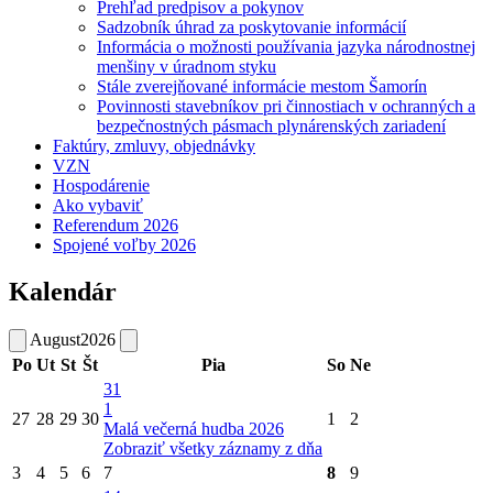
Prehľad predpisov a pokynov
Sadzobník úhrad za poskytovanie informácií
Informácia o možnosti používania jazyka národnostnej
menšiny v úradnom styku
Stále zverejňované informácie mestom Šamorín
Povinnosti stavebníkov pri činnostiach v ochranných a
bezpečnostných pásmach plynárenských zariadení
Faktúry, zmluvy, objednávky
VZN
Hospodárenie
Ako vybaviť
Referendum 2026
Spojené voľby 2026
Kalendár
August
2026
Po
Ut
St
Št
Pia
So
Ne
31
1
27
28
29
30
1
2
Malá večerná hudba 2026
Zobraziť všetky záznamy z dňa
3
4
5
6
7
8
9