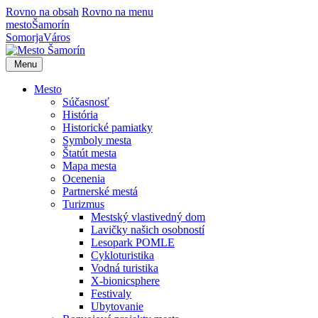
Rovno na obsah
Rovno na menu
mesto
Šamorín
Somorja
Város
Menu
Mesto
Súčasnosť
História
Historické pamiatky
Symboly mesta
Štatút mesta
Mapa mesta
Ocenenia
Partnerské mestá
Turizmus
Mestský vlastivedný dom
Lavičky našich osobností
Lesopark POMLE
Cykloturistika
Vodná turistika
X-bionicsphere
Festivaly
Ubytovanie