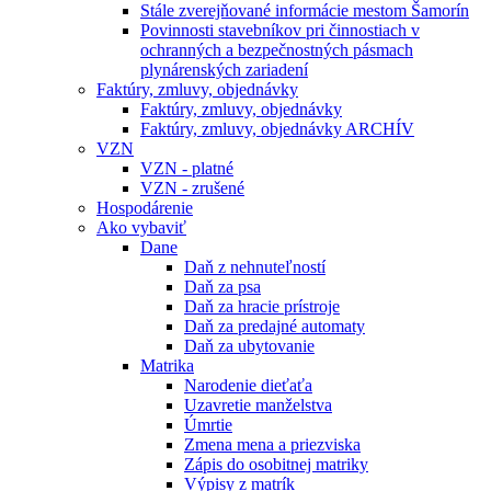
Stále zverejňované informácie mestom Šamorín
Povinnosti stavebníkov pri činnostiach v
ochranných a bezpečnostných pásmach
plynárenských zariadení
Faktúry, zmluvy, objednávky
Faktúry, zmluvy, objednávky
Faktúry, zmluvy, objednávky ARCHÍV
VZN
VZN - platné
VZN - zrušené
Hospodárenie
Ako vybaviť
Dane
Daň z nehnuteľností
Daň za psa
Daň za hracie prístroje
Daň za predajné automaty
Daň za ubytovanie
Matrika
Narodenie dieťaťa
Uzavretie manželstva
Úmrtie
Zmena mena a priezviska
Zápis do osobitnej matriky
Výpisy z matrík