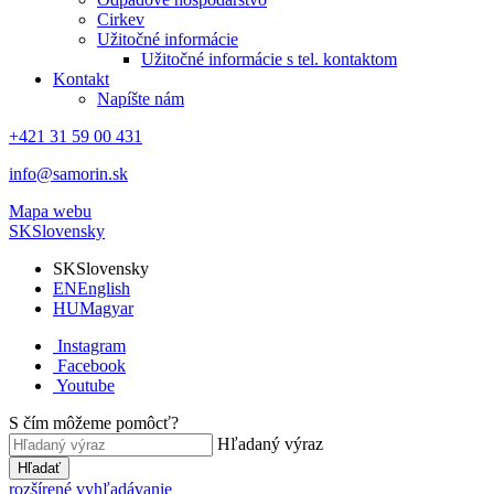
Cirkev
Užitočné informácie
Užitočné informácie s tel. kontaktom
Kontakt
Napíšte nám
+421 31 59 00 431
info@samorin.sk
Mapa webu
SK
Slovensky
SK
Slovensky
EN
English
HU
Magyar
Instagram
Facebook
Youtube
S čím môžeme pomôcť?
Hľadaný výraz
Hľadať
rozšírené vyhľadávanie