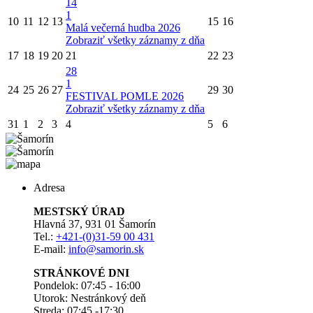
14
1
10
11
12
13
15
16
Malá večerná hudba 2026
Zobraziť všetky záznamy z dňa
17
18
19
20
21
22
23
28
1
24
25
26
27
29
30
FESTIVAL POMLE 2026
Zobraziť všetky záznamy z dňa
31
1
2
3
4
5
6
Adresa
MESTSKÝ ÚRAD
Hlavná 37, 931 01 Šamorín
Tel.:
+421-(0)31-59 00 431
E-mail:
info@samorin.sk
STRÁNKOVÉ DNI
Pondelok: 07:45 - 16:00
Utorok: Nestránkový deň
Streda: 07:45 -17:30