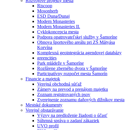
Rozvojové projekty mesta
Riscoop
Mosonherb
ESD Duna⁄Dunaj
Modern Monasteries
Modern Monasteries II.
Cyklokoncepcia mesta
Podpora opatrovateľskej služby v Šamoríne
Obnova športového areálu pri ZŠ Mátyása
Korvína
Komplexná geointegrácia agendovej databázy
greencities
Park mládeže v Šamoríne
Rozšírene zberného dvora v Šamoríne
Participatívny rozpočet mesta Šamorín
Financie a majetok
Verejná obchodná súťaž
Zámery na prevod a prenájom majetku
Zoznam registrovaných psov
Zverejnenie zoznamu daňových dlžníkov mesta
Mestské dokumenty
Verejné obstarávanie
Výzvy na predloženie žiadosti o účasť
Súhrnná správa o zadaní zákaziek
UVO profil