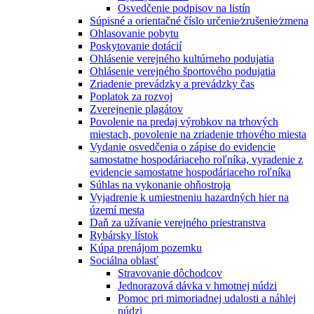
Osvedčenie podpisov na listín
Súpisné a orientačné číslo určenie⁄zrušenie⁄zmena
Ohlasovanie pobytu
Poskytovanie dotácií
Ohlásenie verejného kultúrneho podujatia
Ohlásenie verejného športového podujatia
Zriadenie prevádzky a prevádzky čas
Poplatok za rozvoj
Zverejnenie plagátov
Povolenie na predaj výrobkov na trhových
miestach, povolenie na zriadenie trhového miesta
Vydanie osvedčenia o zápise do evidencie
samostatne hospodáriaceho roľníka, vyradenie z
evidencie samostatne hospodáriaceho roľníka
Súhlas na vykonanie ohňostroja
Vyjadrenie k umiestneniu hazardných hier na
území mesta
Daň za užívanie verejného priestranstva
Rybársky lístok
Kúpa prenájom pozemku
Sociálna oblasť
Stravovanie dôchodcov
Jednorazová dávka v hmotnej núdzi
Pomoc pri mimoriadnej udalosti a náhlej
núdzi