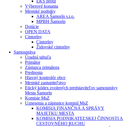
EKS profil
Výberové konania
Mestské podniky
AREA Šamorín s.r.o.
MPBH Šamorín
Dotácie
OPEN DATA
Cintoríny
Cintoríny
Židovské cintoríny
Samospráva
Úradná tabuľa
Primátor
Zástupca primátora
Prednosta
Hlavný kontrolór obce
Mestské zastupiteľstvo
Etický kódex zvolených predstaviteľov samosprávy
Mesta Šamorín
Komisie MsZ
Uznesenia a zápisnice komisií MsZ
KOMISIA FINANČNÁ A SPRÁVY
MAJETKU MESTA
KOMISIA PODNIKATEĽSKEJ ČINNOSTI A
CESTOVNÉHO RUCHU