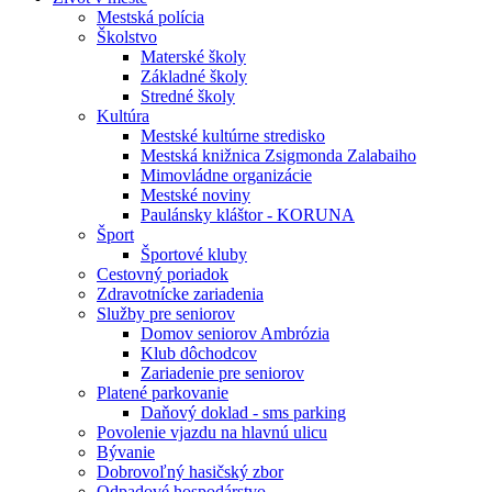
Mestská polícia
Školstvo
Materské školy
Základné školy
Stredné školy
Kultúra
Mestské kultúrne stredisko
Mestská knižnica Zsigmonda Zalabaiho
Mimovládne organizácie
Mestské noviny
Paulánsky kláštor - KORUNA
Šport
Športové kluby
Cestovný poriadok
Zdravotnícke zariadenia
Služby pre seniorov
Domov seniorov Ambrózia
Klub dôchodcov
Zariadenie pre seniorov
Platené parkovanie
Daňový doklad - sms parking
Povolenie vjazdu na hlavnú ulicu
Bývanie
Dobrovoľný hasičský zbor
Odpadové hospodárstvo