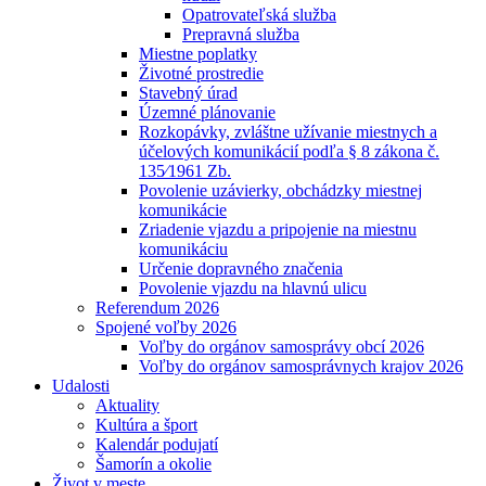
Opatrovateľská služba
Prepravná služba
Miestne poplatky
Životné prostredie
Stavebný úrad
Územné plánovanie
Rozkopávky, zvláštne užívanie miestnych a
účelových komunikácií podľa § 8 zákona č.
135⁄1961 Zb.
Povolenie uzávierky, obchádzky miestnej
komunikácie
Zriadenie vjazdu a pripojenie na miestnu
komunikáciu
Určenie dopravného značenia
Povolenie vjazdu na hlavnú ulicu
Referendum 2026
Spojené voľby 2026
Voľby do orgánov samosprávy obcí 2026
Voľby do orgánov samosprávnych krajov 2026
Udalosti
Aktuality
Kultúra a šport
Kalendár podujatí
Šamorín a okolie
Život v meste