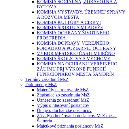
KOMISIA SOCIÁLNA, ZDRAVOTNÁ A
BYTOVÁ
KOMISIA VÝSTAVBY, ÚZEMNEJ SPRÁVY
A ROZVOJA MESTA
KOMISIA KULTÚRY A CIRKVI
KOMISIA ŠPORTU A MLÁDEŽE
KOMISIA OCHRANY ŽIVOTNÉHO
PROSTREDIA
KOMISIA DOPRAVY, VEREJNÉHO
PORIADKU A POŽIARNEJ OCHRANY
VÝBOR MESTSKEJ ČASTI MLIEČNO
KOMISIA ŠKOLSTVA A VÝCHOVY
KOMISIA NA OCHRANU VEREJNÉHO
ZÁUJMU PRI VÝKONE FUNKCIÍ
FUNKCIONÁROV MESTA ŠAMORÍN
Termíny zasadnutí MsZ
Dokumenty MsZ
Materiály na rokovanie MsZ
Zápisnice zo zasadnutia MsZ
Uznesenia zo zasadnutí MsZ
Výpis o hlasovaní poslancov
Údaje o dochádzke poslancov
Zásady odmeňovania poslancov MsZ mesta
Šamorín
Majetkové priznania poslancov MsZ