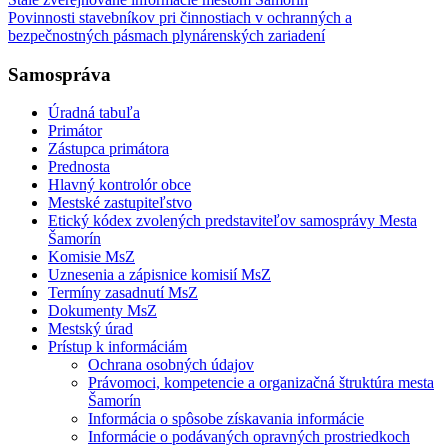
Povinnosti stavebníkov pri činnostiach v ochranných a
bezpečnostných pásmach plynárenských zariadení
Samospráva
Úradná tabuľa
Primátor
Zástupca primátora
Prednosta
Hlavný kontrolór obce
Mestské zastupiteľstvo
Etický kódex zvolených predstaviteľov samosprávy Mesta
Šamorín
Komisie MsZ
Uznesenia a zápisnice komisií MsZ
Termíny zasadnutí MsZ
Dokumenty MsZ
Mestský úrad
Prístup k informáciám
Ochrana osobných údajov
Právomoci, kompetencie a organizačná štruktúra mesta
Šamorín
Informácia o spôsobe získavania informácie
Informácie o podávaných opravných prostriedkoch