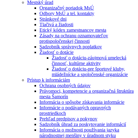
Mestský úrad
Organizačný poriadok MsÚ
Odbory MsÚ a tel. kontakty
Stránkové dni
Tlačivá a žiadosti
Etický kódex zamestnancov mesta
Zásady na ochranu oznamovateľov
protispoločenskej činnosti
Sadzobník správnych poplatkov
Žiadosť o dotácie
Žiadosť o dotáciu-záujmová umelecká
činnosť, kultúrne aktivity
Žiadosť o dotáciu-pre športové kluby,
mládežnícke a spoločenské organizácie
Prístup k informáciám
Ochrana osobných údajov
Právomoci, kompetencie a organizačná štruktúra
mesta Šamorín
Informácia o spôsobe získavania informácie
Informácie o podávaných opravných
prostriedkoch
Prehľad predpisov a pokynov
Sadzobník úhrad za poskytovanie informácií
Informácia o možnosti používania jazyka
národnostnej menšiny v úradnom styku