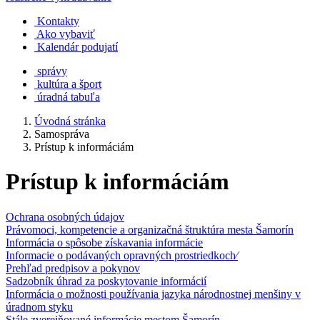
Kontakty
Ako vybaviť
Kalendár podujatí
správy
kultúra a šport
úradná tabuľa
Úvodná stránka
Samospráva
Prístup k informáciám
Prístup k informáciám
Ochrana osobných údajov
Právomoci, kompetencie a organizačná štruktúra mesta Šamorín
Informácia o spôsobe získavania informácie
Informacie o podávaných opravných prostriedkoch⁄
Prehľad predpisov a pokynov
Sadzobník úhrad za poskytovanie informácií
Informácia o možnosti používania jazyka národnostnej menšiny v
úradnom styku
Stále zverejňované informácie mestom Šamorín