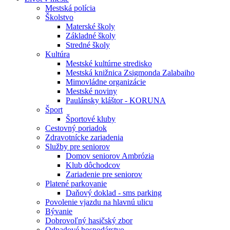
Mestská polícia
Školstvo
Materské školy
Základné školy
Stredné školy
Kultúra
Mestské kultúrne stredisko
Mestská knižnica Zsigmonda Zalabaiho
Mimovládne organizácie
Mestské noviny
Paulánsky kláštor - KORUNA
Šport
Športové kluby
Cestovný poriadok
Zdravotnícke zariadenia
Služby pre seniorov
Domov seniorov Ambrózia
Klub dôchodcov
Zariadenie pre seniorov
Platené parkovanie
Daňový doklad - sms parking
Povolenie vjazdu na hlavnú ulicu
Bývanie
Dobrovoľný hasičský zbor
Odpadové hospodárstvo