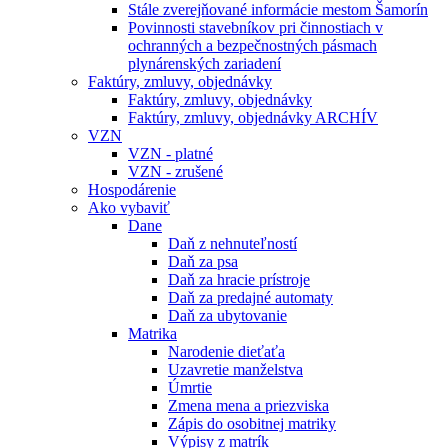
Stále zverejňované informácie mestom Šamorín
Povinnosti stavebníkov pri činnostiach v
ochranných a bezpečnostných pásmach
plynárenských zariadení
Faktúry, zmluvy, objednávky
Faktúry, zmluvy, objednávky
Faktúry, zmluvy, objednávky ARCHÍV
VZN
VZN - platné
VZN - zrušené
Hospodárenie
Ako vybaviť
Dane
Daň z nehnuteľností
Daň za psa
Daň za hracie prístroje
Daň za predajné automaty
Daň za ubytovanie
Matrika
Narodenie dieťaťa
Uzavretie manželstva
Úmrtie
Zmena mena a priezviska
Zápis do osobitnej matriky
Výpisy z matrík