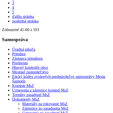
3
4
5
ďalšia stránka
posledná stránka
Zobrazené
41
-
60
z 103
Samospráva
Úradná tabuľa
Primátor
Zástupca primátora
Prednosta
Hlavný kontrolór obce
Mestské zastupiteľstvo
Etický kódex zvolených predstaviteľov samosprávy Mesta
Šamorín
Komisie MsZ
Uznesenia a zápisnice komisií MsZ
Termíny zasadnutí MsZ
Dokumenty MsZ
Materiály na rokovanie MsZ
Zápisnice zo zasadnutia MsZ
Uznesenia zo zasadnutí MsZ