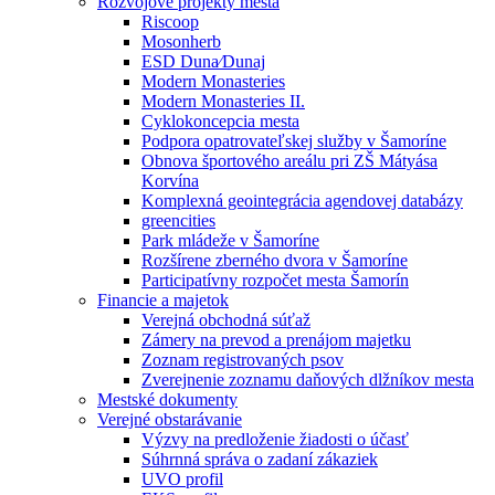
Rozvojové projekty mesta
Riscoop
Mosonherb
ESD Duna⁄Dunaj
Modern Monasteries
Modern Monasteries II.
Cyklokoncepcia mesta
Podpora opatrovateľskej služby v Šamoríne
Obnova športového areálu pri ZŠ Mátyása
Korvína
Komplexná geointegrácia agendovej databázy
greencities
Park mládeže v Šamoríne
Rozšírene zberného dvora v Šamoríne
Participatívny rozpočet mesta Šamorín
Financie a majetok
Verejná obchodná súťaž
Zámery na prevod a prenájom majetku
Zoznam registrovaných psov
Zverejnenie zoznamu daňových dlžníkov mesta
Mestské dokumenty
Verejné obstarávanie
Výzvy na predloženie žiadosti o účasť
Súhrnná správa o zadaní zákaziek
UVO profil