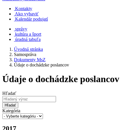
Kontakty
Ako vybaviť
Kalendár podujatí
správy
kultúra a šport
úradná tabuľa
Úvodná stránka
Samospráva
Dokumenty MsZ
Údaje o dochádzke poslancov
Údaje o dochádzke poslancov
Hľadať
Hľadať
Kategória
2017