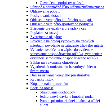
Osvedčenie podpisov na listín
Súpisné a orientačné číslo určenie⁄zrušenie⁄zmena
Ohlasovanie pobytu
Poskytovanie dotácií
Ohlásenie verejného kultúrneho podujatia
Ohlásenie verejného športového podujatia
Zriadenie prevádzky a prevádzky čas
Poplatok za rozvoj
Zverejnenie plagátov
Povolenie na predaj výrobkov na trhových
miestach, povolenie na zriadenie trhového miesta
Vydanie osvedčenia o zápise do evidencie
samostatne hospodáriaceho roľníka, vyradenie z
evidencie samostatne hospodáriaceho roľníka
Súhlas na vykonanie ohňostroja
Vyjadrenie k umiestneniu hazardných hier na
území mesta
Daň za užívanie verejného priestranstva
Rybársky lístok
Kúpa prenájom pozemku
Sociálna oblasť
Stravovanie dôchodcov
Jednorazová dávka v hmotnej núdzi
Pomoc pri mimoriadnej udalosti a náhlej
núdzi