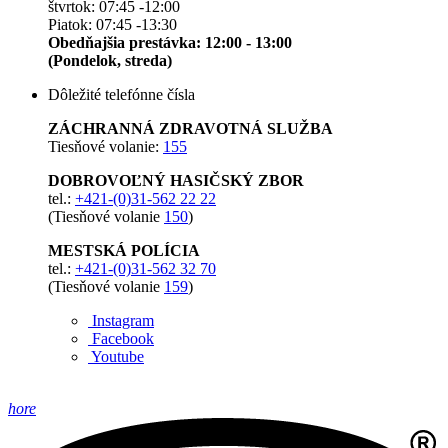
štvrtok: 07:45 -12:00
Piatok: 07:45 -13:30
Obedňajšia prestávka: 12:00 - 13:00
(Pondelok, streda)
Dôležité telefónne čísla
ZÁCHRANNÁ ZDRAVOTNÁ SLUŽBA
Tiesňové volanie:
155
DOBROVOĽNÝ HASIČSKÝ ZBOR
tel.:
+421-(0)31-562 22 22
(Tiesňové volanie
150
)
MESTSKÁ POLÍCIA
tel.:
+421-(0)31-562 32 70
(Tiesňové volanie
159
)
Instagram
Facebook
Youtube
hore