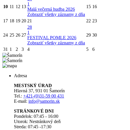
1
10
11
12
13
15
16
Malá večerná hudba 2026
Zobraziť všetky záznamy z dňa
17
18
19
20
21
22
23
28
1
24
25
26
27
29
30
FESTIVAL POMLE 2026
Zobraziť všetky záznamy z dňa
31
1
2
3
4
5
6
Adresa
MESTSKÝ ÚRAD
Hlavná 37, 931 01 Šamorín
Tel.:
+421-(0)31-59 00 431
E-mail:
info@samorin.sk
STRÁNKOVÉ DNI
Pondelok: 07:45 - 16:00
Utorok: Nestránkový deň
Streda: 07:45 -17:30