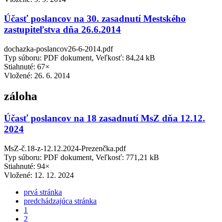
Účasť poslancov na 30. zasadnutí Mestského
zastupiteľstva dňa 26.6.2014
dochazka-poslancov26-6-2014.pdf
Typ súboru: PDF dokument, Veľkosť: 84,24 kB
Stiahnuté: 67×
Vložené:
26. 6. 2014
záloha
Účasť poslancov na 18 zasadnutí MsZ dňa 12.12.
2024
MsZ-č.18-z-12.12.2024-Prezenčka.pdf
Typ súboru: PDF dokument, Veľkosť: 771,21 kB
Stiahnuté: 94×
Vložené:
12. 12. 2024
prvá stránka
predchádzajúca stránka
1
2