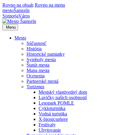
Rovno na obsah
Rovno na menu
mesto
Šamorín
Somorja
Város
Menu
Mesto
Súčasnosť
História
Historické pamiatky
Symboly mesta
Štatút mesta
Mapa mesta
Ocenenia
Partnerské mestá
Turizmus
Mestský vlastivedný dom
Lavičky našich osobností
Lesopark POMLE
Cykloturistika
Vodná turistika
X-bionicsphere
Festivaly
Ubytovanie