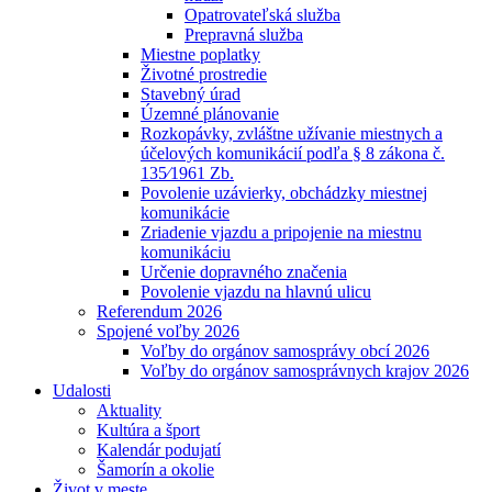
Opatrovateľská služba
Prepravná služba
Miestne poplatky
Životné prostredie
Stavebný úrad
Územné plánovanie
Rozkopávky, zvláštne užívanie miestnych a
účelových komunikácií podľa § 8 zákona č.
135⁄1961 Zb.
Povolenie uzávierky, obchádzky miestnej
komunikácie
Zriadenie vjazdu a pripojenie na miestnu
komunikáciu
Určenie dopravného značenia
Povolenie vjazdu na hlavnú ulicu
Referendum 2026
Spojené voľby 2026
Voľby do orgánov samosprávy obcí 2026
Voľby do orgánov samosprávnych krajov 2026
Udalosti
Aktuality
Kultúra a šport
Kalendár podujatí
Šamorín a okolie
Život v meste