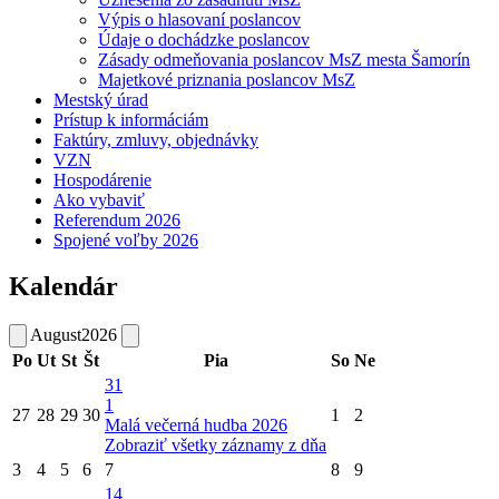
Výpis o hlasovaní poslancov
Údaje o dochádzke poslancov
Zásady odmeňovania poslancov MsZ mesta Šamorín
Majetkové priznania poslancov MsZ
Mestský úrad
Prístup k informáciám
Faktúry, zmluvy, objednávky
VZN
Hospodárenie
Ako vybaviť
Referendum 2026
Spojené voľby 2026
Kalendár
August
2026
Po
Ut
St
Št
Pia
So
Ne
31
1
27
28
29
30
1
2
Malá večerná hudba 2026
Zobraziť všetky záznamy z dňa
3
4
5
6
7
8
9
14