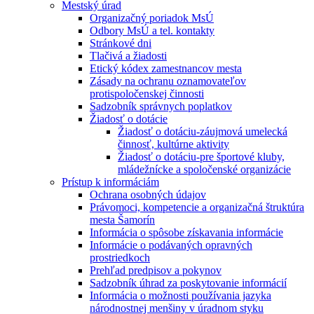
Mestský úrad
Organizačný poriadok MsÚ
Odbory MsÚ a tel. kontakty
Stránkové dni
Tlačivá a žiadosti
Etický kódex zamestnancov mesta
Zásady na ochranu oznamovateľov
protispoločenskej činnosti
Sadzobník správnych poplatkov
Žiadosť o dotácie
Žiadosť o dotáciu-záujmová umelecká
činnosť, kultúrne aktivity
Žiadosť o dotáciu-pre športové kluby,
mládežnícke a spoločenské organizácie
Prístup k informáciám
Ochrana osobných údajov
Právomoci, kompetencie a organizačná štruktúra
mesta Šamorín
Informácia o spôsobe získavania informácie
Informácie o podávaných opravných
prostriedkoch
Prehľad predpisov a pokynov
Sadzobník úhrad za poskytovanie informácií
Informácia o možnosti používania jazyka
národnostnej menšiny v úradnom styku