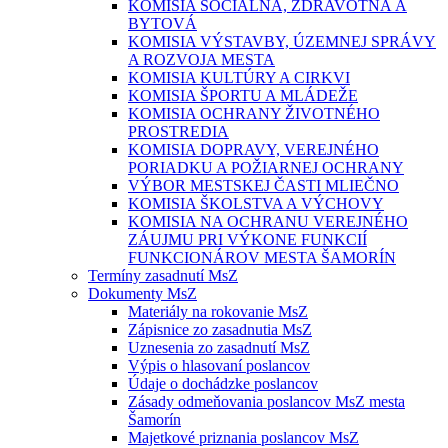
KOMISIA SOCIÁLNA, ZDRAVOTNÁ A
BYTOVÁ
KOMISIA VÝSTAVBY, ÚZEMNEJ SPRÁVY
A ROZVOJA MESTA
KOMISIA KULTÚRY A CIRKVI
KOMISIA ŠPORTU A MLÁDEŽE
KOMISIA OCHRANY ŽIVOTNÉHO
PROSTREDIA
KOMISIA DOPRAVY, VEREJNÉHO
PORIADKU A POŽIARNEJ OCHRANY
VÝBOR MESTSKEJ ČASTI MLIEČNO
KOMISIA ŠKOLSTVA A VÝCHOVY
KOMISIA NA OCHRANU VEREJNÉHO
ZÁUJMU PRI VÝKONE FUNKCIÍ
FUNKCIONÁROV MESTA ŠAMORÍN
Termíny zasadnutí MsZ
Dokumenty MsZ
Materiály na rokovanie MsZ
Zápisnice zo zasadnutia MsZ
Uznesenia zo zasadnutí MsZ
Výpis o hlasovaní poslancov
Údaje o dochádzke poslancov
Zásady odmeňovania poslancov MsZ mesta
Šamorín
Majetkové priznania poslancov MsZ