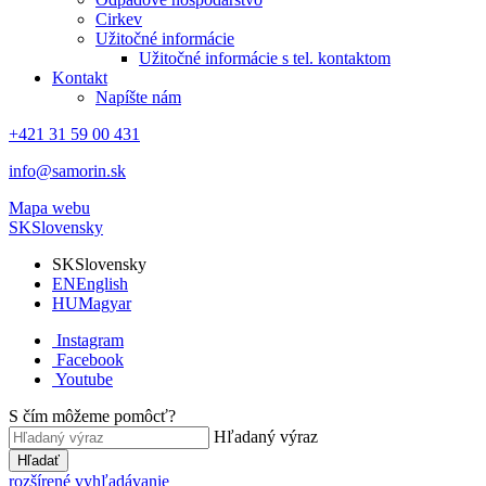
Cirkev
Užitočné informácie
Užitočné informácie s tel. kontaktom
Kontakt
Napíšte nám
+421 31 59 00 431
info@samorin.sk
Mapa webu
SK
Slovensky
SK
Slovensky
EN
English
HU
Magyar
Instagram
Facebook
Youtube
S čím môžeme pomôcť?
Hľadaný výraz
Hľadať
rozšírené vyhľadávanie