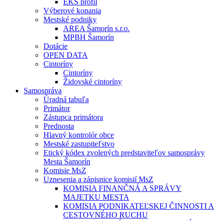
EKS profil
Výberové konania
Mestské podniky
AREA Šamorín s.r.o.
MPBH Šamorín
Dotácie
OPEN DATA
Cintoríny
Cintoríny
Židovské cintoríny
Samospráva
Úradná tabuľa
Primátor
Zástupca primátora
Prednosta
Hlavný kontrolór obce
Mestské zastupiteľstvo
Etický kódex zvolených predstaviteľov samosprávy
Mesta Šamorín
Komisie MsZ
Uznesenia a zápisnice komisií MsZ
KOMISIA FINANČNÁ A SPRÁVY
MAJETKU MESTA
KOMISIA PODNIKATEĽSKEJ ČINNOSTI A
CESTOVNÉHO RUCHU