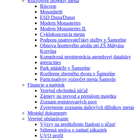
Rozvojové projekty mesta
Riscoop
Mosonherb
ESD Duna⁄Dunaj
Modern Monasteries
Modern Monasteries II.
Cyklokoncepcia mesta
Podpora opatrovateľskej služby v Šamoríne
Obnova športového areálu pri ZŠ Mátyása
Korvína
Komplexná geointegrácia agendovej databázy
greencities
Park mládeže v Šamoríne
Rozšírene zberného dvora v Šamoríne
Participatívny rozpočet mesta Šamorín
Financie a majetok
Verejná obchodná súťaž
Zámery na prevod a prenájom majetku
Zoznam registrovaných psov
Zverejnenie zoznamu daňových dlžníkov mesta
Mestské dokumenty
Verejné obstarávanie
Výzvy na predloženie žiadosti o účasť
Súhrnná správa o zadaní zákaziek
UVO profil