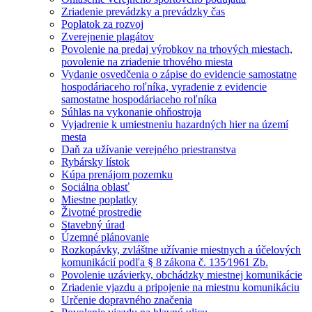
Zriadenie prevádzky a prevádzky čas
Poplatok za rozvoj
Zverejnenie plagátov
Povolenie na predaj výrobkov na trhových miestach,
povolenie na zriadenie trhového miesta
Vydanie osvedčenia o zápise do evidencie samostatne
hospodáriaceho roľníka, vyradenie z evidencie
samostatne hospodáriaceho roľníka
Súhlas na vykonanie ohňostroja
Vyjadrenie k umiestneniu hazardných hier na území
mesta
Daň za užívanie verejného priestranstva
Rybársky lístok
Kúpa prenájom pozemku
Sociálna oblasť
Miestne poplatky
Životné prostredie
Stavebný úrad
Územné plánovanie
Rozkopávky, zvláštne užívanie miestnych a účelových
komunikácií podľa § 8 zákona č. 135⁄1961 Zb.
Povolenie uzávierky, obchádzky miestnej komunikácie
Zriadenie vjazdu a pripojenie na miestnu komunikáciu
Určenie dopravného značenia