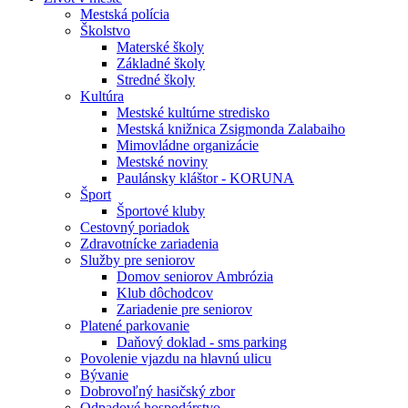
Mestská polícia
Školstvo
Materské školy
Základné školy
Stredné školy
Kultúra
Mestské kultúrne stredisko
Mestská knižnica Zsigmonda Zalabaiho
Mimovládne organizácie
Mestské noviny
Paulánsky kláštor - KORUNA
Šport
Športové kluby
Cestovný poriadok
Zdravotnícke zariadenia
Služby pre seniorov
Domov seniorov Ambrózia
Klub dôchodcov
Zariadenie pre seniorov
Platené parkovanie
Daňový doklad - sms parking
Povolenie vjazdu na hlavnú ulicu
Bývanie
Dobrovoľný hasičský zbor
Odpadové hospodárstvo