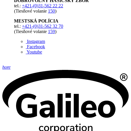
DOBROVOĽNÝ HASIČSKÝ ZBOR
tel.:
+421-(0)31-562 22 22
(Tiesňové volanie
150
)
MESTSKÁ POLÍCIA
tel.:
+421-(0)31-562 32 70
(Tiesňové volanie
159
)
Instagram
Facebook
Youtube
hore