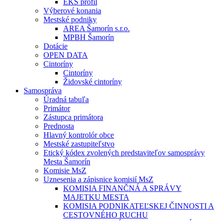
EKS profil
Výberové konania
Mestské podniky
AREA Šamorín s.r.o.
MPBH Šamorín
Dotácie
OPEN DATA
Cintoríny
Cintoríny
Židovské cintoríny
Samospráva
Úradná tabuľa
Primátor
Zástupca primátora
Prednosta
Hlavný kontrolór obce
Mestské zastupiteľstvo
Etický kódex zvolených predstaviteľov samosprávy
Mesta Šamorín
Komisie MsZ
Uznesenia a zápisnice komisií MsZ
KOMISIA FINANČNÁ A SPRÁVY
MAJETKU MESTA
KOMISIA PODNIKATEĽSKEJ ČINNOSTI A
CESTOVNÉHO RUCHU