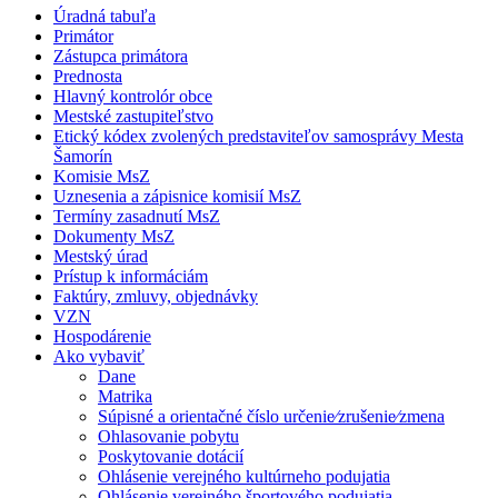
Úradná tabuľa
Primátor
Zástupca primátora
Prednosta
Hlavný kontrolór obce
Mestské zastupiteľstvo
Etický kódex zvolených predstaviteľov samosprávy Mesta
Šamorín
Komisie MsZ
Uznesenia a zápisnice komisií MsZ
Termíny zasadnutí MsZ
Dokumenty MsZ
Mestský úrad
Prístup k informáciám
Faktúry, zmluvy, objednávky
VZN
Hospodárenie
Ako vybaviť
Dane
Matrika
Súpisné a orientačné číslo určenie⁄zrušenie⁄zmena
Ohlasovanie pobytu
Poskytovanie dotácií
Ohlásenie verejného kultúrneho podujatia
Ohlásenie verejného športového podujatia