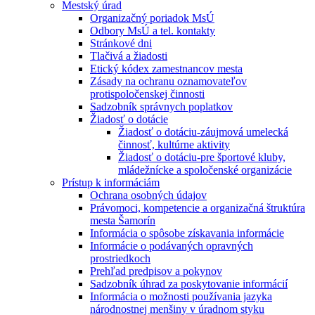
Mestský úrad
Organizačný poriadok MsÚ
Odbory MsÚ a tel. kontakty
Stránkové dni
Tlačivá a žiadosti
Etický kódex zamestnancov mesta
Zásady na ochranu oznamovateľov
protispoločenskej činnosti
Sadzobník správnych poplatkov
Žiadosť o dotácie
Žiadosť o dotáciu-záujmová umelecká
činnosť, kultúrne aktivity
Žiadosť o dotáciu-pre športové kluby,
mládežnícke a spoločenské organizácie
Prístup k informáciám
Ochrana osobných údajov
Právomoci, kompetencie a organizačná štruktúra
mesta Šamorín
Informácia o spôsobe získavania informácie
Informácie o podávaných opravných
prostriedkoch
Prehľad predpisov a pokynov
Sadzobník úhrad za poskytovanie informácií
Informácia o možnosti používania jazyka
národnostnej menšiny v úradnom styku