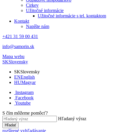
Cirkev
Užitočné informácie
Užitočné informácie s tel. kontaktom
Kontakt
Napíšte nám
+421 31 59 00 431
info@samorin.sk
Mapa webu
SK
Slovensky
SK
Slovensky
EN
English
HU
Magyar
Instagram
Facebook
Youtube
S čím môžeme pomôcť?
Hľadaný výraz
Hľadať
rozšírené vyhľadávanie