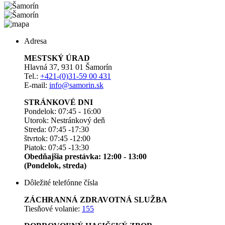
Adresa
MESTSKÝ ÚRAD
Hlavná 37, 931 01 Šamorín
Tel.:
+421-(0)31-59 00 431
E-mail:
info@samorin.sk
STRÁNKOVÉ DNI
Pondelok: 07:45 - 16:00
Utorok: Nestránkový deň
Streda: 07:45 -17:30
štvrtok: 07:45 -12:00
Piatok: 07:45 -13:30
Obedňajšia prestávka: 12:00 - 13:00
(Pondelok, streda)
Dôležité telefónne čísla
ZÁCHRANNÁ ZDRAVOTNÁ SLUŽBA
Tiesňové volanie:
155