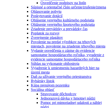
Osvedčenie podpisov na listín
Súpisné a orientačné číslo určenie⁄zrušenie⁄zmena
Ohlasovanie pobytu
Poskytovanie dotácií
Ohlásenie verejného kultúrneho podujatia
Ohlásenie verejného športového podujatia
Zriadenie prevádzky a prevádzky čas
Poplatok za rozvoj
Zverejnenie plagátov
Povolenie na predaj výrobkov na trhových
miestach, povolenie na zriadenie trhového miesta
Vydanie osvedčenia o zápise do evidencie
samostatne hospodáriaceho roľníka, vyradenie z
evidencie samostatne hospodáriaceho roľníka
Súhlas na vykonanie ohňostroja
Vyjadrenie k umiestneniu hazardných hier na
území mesta
Daň za užívanie verejného priestranstva
Rybársky lístok
Kúpa prenájom pozemku
Sociálna oblasť
Stravovanie dôchodcov
Jednorazová dávka v hmotnej núdzi
Pomoc pri mimoriadnej udalosti a náhlej
núdzi