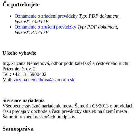
Čo potrebujete
Oznámenie o zriadení prevádzky
Typ: PDF dokument,
Velkosť: 73.03 kB
Oznámenie o zrušení prevádzky
Typ: PDF dokument,
Velkosť: 81.75 kB
U koho vybavíte
Ing. Zuzana Némethová, odbor podnikateľský a cestovného ruchu
Prízemie, č. dv. 2
Tel.: +421 31 5900402
Mail:
zuzana.nemethova@samorin.sk
Súvisiace nariadenia
Všeobecne záväzné nariadenie mesta Šamorín č.5/2013 o pravidlách
času predaja v obchode a času prevádzky služieb na území mesta
Šamorín v znení neskorších predpisov.
Samospráva