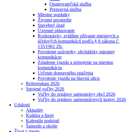
Opatrovateľská služba
Prepravná služba
Miestne poplatky
Životné prostredie
Stavebný úrad
Územné plánovanie
Rozkopávky, zvláštne užívanie miestnych a
účelových komunikácií podľa § 8 zákona č.
135⁄1961 Zb.
Povolenie uzávierky, obchádzky miestnej
komunikácie
Zriadenie vjazdu a pripojenie na miestnu
komunikáciu
Určenie dopravného značenia
Povolenie vjazdu na hlavnú ulicu
Referendum 2026
Spojené voľby 2026
Voľby do orgánov samosprávy obcí 2026
Voľby do orgánov samosprávnych krajov 2026
Udalosti
Aktuality
Kultúra a šport
Kalendár podujatí
Šamorín a okolie
Život v meste