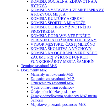
KOMISIA SOCIÁLNA, ZDRAVOTNÁ A
BYTOVÁ
KOMISIA VÝSTAVBY, ÚZEMNEJ SPRÁVY
A ROZVOJA MESTA
KOMISIA KULTÚRY A CIRKVI
KOMISIA ŠPORTU A MLÁDEŽE
KOMISIA OCHRANY ŽIVOTNÉHO
PROSTREDIA
KOMISIA DOPRAVY, VEREJNÉHO
PORIADKU A POŽIARNEJ OCHRANY
VÝBOR MESTSKEJ ČASTI MLIEČNO
KOMISIA ŠKOLSTVA A VÝCHOVY
KOMISIA NA OCHRANU VEREJNÉHO
ZÁUJMU PRI VÝKONE FUNKCIÍ
FUNKCIONÁROV MESTA ŠAMORÍN
Termíny zasadnutí MsZ
Dokumenty MsZ
Materiály na rokovanie MsZ
Zápisnice zo zasadnutia MsZ
Uznesenia zo zasadnutí MsZ
Výpis o hlasovaní poslancov
Údaje o dochádzke poslancov
Zásady odmeňovania poslancov MsZ mesta
Šamorín
Majetkové priznania poslancov MsZ