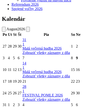
Povolenie vjazdu na hlavnú ulicu
Referendum 2026
Spojené voľby 2026
Kalendár
August
2026
Po
Ut
St
Št
Pia
So
Ne
31
1
27
28
29
30
1
2
Malá večerná hudba 2026
Zobraziť všetky záznamy z dňa
3
4
5
6
7
8
9
14
1
10
11
12
13
15
16
Malá večerná hudba 2026
Zobraziť všetky záznamy z dňa
17
18
19
20
21
22
23
28
1
24
25
26
27
29
30
FESTIVAL POMLE 2026
Zobraziť všetky záznamy z dňa
31
1
2
3
4
5
6