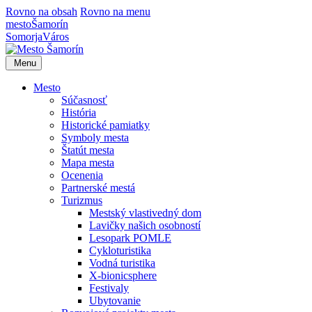
Rovno na obsah
Rovno na menu
mesto
Šamorín
Somorja
Város
Menu
Mesto
Súčasnosť
História
Historické pamiatky
Symboly mesta
Štatút mesta
Mapa mesta
Ocenenia
Partnerské mestá
Turizmus
Mestský vlastivedný dom
Lavičky našich osobností
Lesopark POMLE
Cykloturistika
Vodná turistika
X-bionicsphere
Festivaly
Ubytovanie