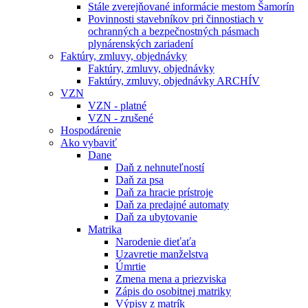
Stále zverejňované informácie mestom Šamorín
Povinnosti stavebníkov pri činnostiach v
ochranných a bezpečnostných pásmach
plynárenských zariadení
Faktúry, zmluvy, objednávky
Faktúry, zmluvy, objednávky
Faktúry, zmluvy, objednávky ARCHÍV
VZN
VZN - platné
VZN - zrušené
Hospodárenie
Ako vybaviť
Dane
Daň z nehnuteľností
Daň za psa
Daň za hracie prístroje
Daň za predajné automaty
Daň za ubytovanie
Matrika
Narodenie dieťaťa
Uzavretie manželstva
Úmrtie
Zmena mena a priezviska
Zápis do osobitnej matriky
Výpisy z matrík