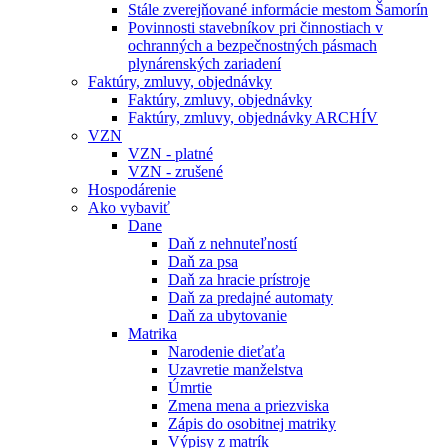
Stále zverejňované informácie mestom Šamorín
Povinnosti stavebníkov pri činnostiach v
ochranných a bezpečnostných pásmach
plynárenských zariadení
Faktúry, zmluvy, objednávky
Faktúry, zmluvy, objednávky
Faktúry, zmluvy, objednávky ARCHÍV
VZN
VZN - platné
VZN - zrušené
Hospodárenie
Ako vybaviť
Dane
Daň z nehnuteľností
Daň za psa
Daň za hracie prístroje
Daň za predajné automaty
Daň za ubytovanie
Matrika
Narodenie dieťaťa
Uzavretie manželstva
Úmrtie
Zmena mena a priezviska
Zápis do osobitnej matriky
Výpisy z matrík