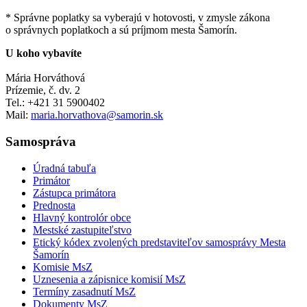
* Správne poplatky sa vyberajú v hotovosti, v zmysle zákona
o správnych poplatkoch a sú príjmom mesta Šamorín.
U koho vybavíte
Mária Horváthová
Prízemie, č. dv. 2
Tel.: +421 31 5900402
Mail:
maria.horvathova@samorin.sk
Samospráva
Úradná tabuľa
Primátor
Zástupca primátora
Prednosta
Hlavný kontrolór obce
Mestské zastupiteľstvo
Etický kódex zvolených predstaviteľov samosprávy Mesta
Šamorín
Komisie MsZ
Uznesenia a zápisnice komisií MsZ
Termíny zasadnutí MsZ
Dokumenty MsZ