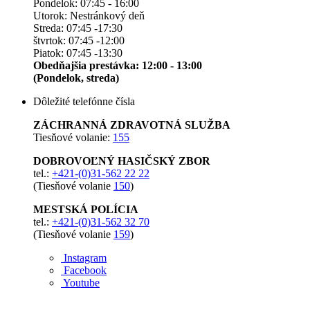
Pondelok: 07:45 - 16:00
Utorok: Nestránkový deň
Streda: 07:45 -17:30
štvrtok: 07:45 -12:00
Piatok: 07:45 -13:30
Obedňajšia prestávka: 12:00 - 13:00
(Pondelok, streda)
Dôležité telefónne čísla
ZÁCHRANNÁ ZDRAVOTNÁ SLUŽBA
Tiesňové volanie:
155
DOBROVOĽNÝ HASIČSKÝ ZBOR
tel.:
+421-(0)31-562 22 22
(Tiesňové volanie
150
)
MESTSKÁ POLÍCIA
tel.:
+421-(0)31-562 32 70
(Tiesňové volanie
159
)
Instagram
Facebook
Youtube