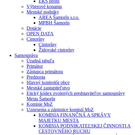
EKS profil
Výberové konania
Mestské podniky
AREA Šamorín s.r.o.
MPBH Šamorín
Dotácie
OPEN DATA
Cintoríny
Cintoríny
Židovské cintoríny
Samospráva
Úradná tabuľa
Primátor
Zástupca primátora
Prednosta
Hlavný kontrolór obce
Mestské zastupiteľstvo
Etický kódex zvolených predstaviteľov samosprávy
Mesta Šamorín
Komisie MsZ
Uznesenia a zápisnice komisií MsZ
KOMISIA FINANČNÁ A SPRÁVY
MAJETKU MESTA
KOMISIA PODNIKATEĽSKEJ ČINNOSTI A
CESTOVNÉHO RUCHU