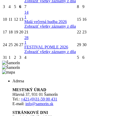
Zobraziť všetky záznamy z dňa
3
4
5
6
7
8
9
14
1
10
11
12
13
15
16
Malá večerná hudba 2026
Zobraziť všetky záznamy z dňa
17
18
19
20
21
22
23
28
1
24
25
26
27
29
30
FESTIVAL POMLE 2026
Zobraziť všetky záznamy z dňa
31
1
2
3
4
5
6
Adresa
MESTSKÝ ÚRAD
Hlavná 37, 931 01 Šamorín
Tel.:
+421-(0)31-59 00 431
E-mail:
info@samorin.sk
STRÁNKOVÉ DNI