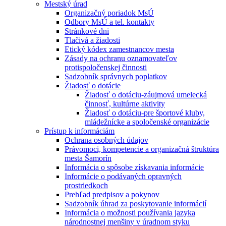
Mestský úrad
Organizačný poriadok MsÚ
Odbory MsÚ a tel. kontakty
Stránkové dni
Tlačivá a žiadosti
Etický kódex zamestnancov mesta
Zásady na ochranu oznamovateľov
protispoločenskej činnosti
Sadzobník správnych poplatkov
Žiadosť o dotácie
Žiadosť o dotáciu-záujmová umelecká
činnosť, kultúrne aktivity
Žiadosť o dotáciu-pre športové kluby,
mládežnícke a spoločenské organizácie
Prístup k informáciám
Ochrana osobných údajov
Právomoci, kompetencie a organizačná štruktúra
mesta Šamorín
Informácia o spôsobe získavania informácie
Informácie o podávaných opravných
prostriedkoch
Prehľad predpisov a pokynov
Sadzobník úhrad za poskytovanie informácií
Informácia o možnosti používania jazyka
národnostnej menšiny v úradnom styku