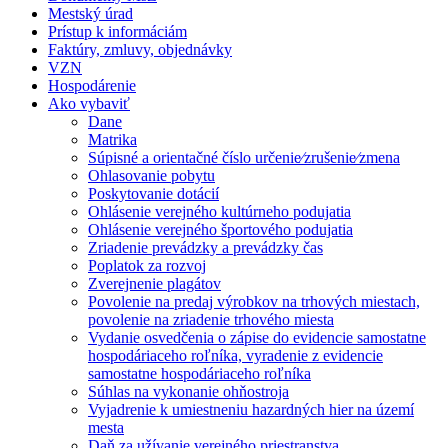
Mestský úrad
Prístup k informáciám
Faktúry, zmluvy, objednávky
VZN
Hospodárenie
Ako vybaviť
Dane
Matrika
Súpisné a orientačné číslo určenie⁄zrušenie⁄zmena
Ohlasovanie pobytu
Poskytovanie dotácií
Ohlásenie verejného kultúrneho podujatia
Ohlásenie verejného športového podujatia
Zriadenie prevádzky a prevádzky čas
Poplatok za rozvoj
Zverejnenie plagátov
Povolenie na predaj výrobkov na trhových miestach,
povolenie na zriadenie trhového miesta
Vydanie osvedčenia o zápise do evidencie samostatne
hospodáriaceho roľníka, vyradenie z evidencie
samostatne hospodáriaceho roľníka
Súhlas na vykonanie ohňostroja
Vyjadrenie k umiestneniu hazardných hier na území
mesta
Daň za užívanie verejného priestranstva