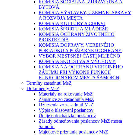
KOMISIA SOCIÁLNA, ZDRAVOTNÁ A
BYTOVÁ
KOMISIA VÝSTAVBY, ÚZEMNEJ SPRÁVY
A ROZVOJA MESTA
KOMISIA KULTÚRY A CIRKVI
KOMISIA ŠPORTU A MLÁDEŽE
KOMISIA OCHRANY ŽIVOTNÉHO
PROSTREDIA
KOMISIA DOPRAVY, VEREJNÉHO
PORIADKU A POŽIARNEJ OCHRANY
VÝBOR MESTSKEJ ČASTI MLIEČNO
KOMISIA ŠKOLSTVA A VÝCHOVY
KOMISIA NA OCHRANU VEREJNÉHO
ZÁUJMU PRI VÝKONE FUNKCIÍ
FUNKCIONÁROV MESTA ŠAMORÍN
Termíny zasadnutí MsZ
Dokumenty MsZ
Materiály na rokovanie MsZ
Zápisnice zo zasadnutia MsZ
Uznesenia zo zasadnutí MsZ
Výpis o hlasovaní poslancov
Údaje o dochádzke poslancov
Zásady odmeňovania poslancov MsZ mesta
Šamorín
Majetkové priznania poslancov MsZ