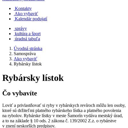
Kontakty
Ako vybaviť
Kalendár podujatí
správy
kultúra a šport
úradná tabuľa
Úvodná stránka
Samospráva
Ako vybaviť
Rybársky lístok
Rybársky lístok
Čo vybavíte
Loviť a privlastňovať si ryby v rybárskych revíroch môžu len osoby,
ktoré sú držiteľmi platného rybárskeho lístka a platného povolenia
na rybolov. Rybárske lístky v meste Šamorín vydáva mestský úrad,
a to na základe § 10 ods. 2 zákona č. 139/2002 Z.z. o rybárstve
v znení neskorších predpisov.