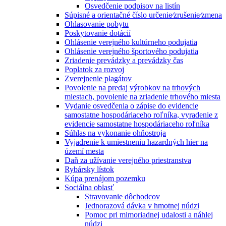
Osvedčenie podpisov na listín
Súpisné a orientačné číslo určenie⁄zrušenie⁄zmena
Ohlasovanie pobytu
Poskytovanie dotácií
Ohlásenie verejného kultúrneho podujatia
Ohlásenie verejného športového podujatia
Zriadenie prevádzky a prevádzky čas
Poplatok za rozvoj
Zverejnenie plagátov
Povolenie na predaj výrobkov na trhových
miestach, povolenie na zriadenie trhového miesta
Vydanie osvedčenia o zápise do evidencie
samostatne hospodáriaceho roľníka, vyradenie z
evidencie samostatne hospodáriaceho roľníka
Súhlas na vykonanie ohňostroja
Vyjadrenie k umiestneniu hazardných hier na
území mesta
Daň za užívanie verejného priestranstva
Rybársky lístok
Kúpa prenájom pozemku
Sociálna oblasť
Stravovanie dôchodcov
Jednorazová dávka v hmotnej núdzi
Pomoc pri mimoriadnej udalosti a náhlej
núdzi