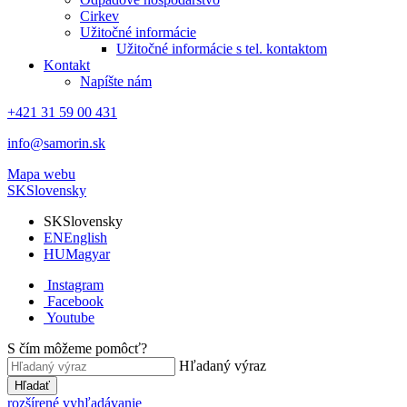
Cirkev
Užitočné informácie
Užitočné informácie s tel. kontaktom
Kontakt
Napíšte nám
+421 31 59 00 431
info@samorin.sk
Mapa webu
SK
Slovensky
SK
Slovensky
EN
English
HU
Magyar
Instagram
Facebook
Youtube
S čím môžeme pomôcť?
Hľadaný výraz
Hľadať
rozšírené vyhľadávanie