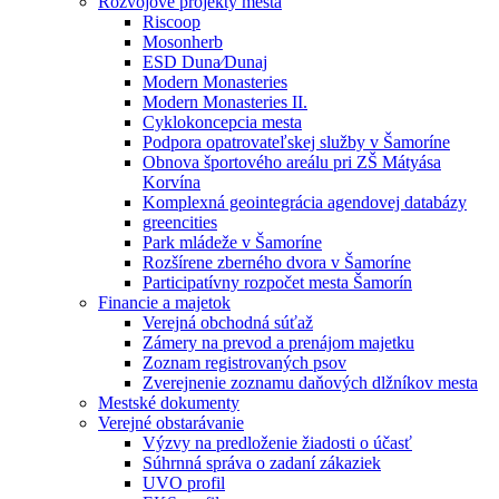
Rozvojové projekty mesta
Riscoop
Mosonherb
ESD Duna⁄Dunaj
Modern Monasteries
Modern Monasteries II.
Cyklokoncepcia mesta
Podpora opatrovateľskej služby v Šamoríne
Obnova športového areálu pri ZŠ Mátyása
Korvína
Komplexná geointegrácia agendovej databázy
greencities
Park mládeže v Šamoríne
Rozšírene zberného dvora v Šamoríne
Participatívny rozpočet mesta Šamorín
Financie a majetok
Verejná obchodná súťaž
Zámery na prevod a prenájom majetku
Zoznam registrovaných psov
Zverejnenie zoznamu daňových dlžníkov mesta
Mestské dokumenty
Verejné obstarávanie
Výzvy na predloženie žiadosti o účasť
Súhrnná správa o zadaní zákaziek
UVO profil