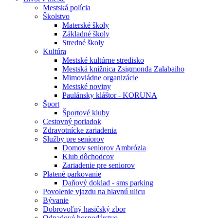
Mestská polícia
Školstvo
Materské školy
Základné školy
Stredné školy
Kultúra
Mestské kultúrne stredisko
Mestská knižnica Zsigmonda Zalabaiho
Mimovládne organizácie
Mestské noviny
Paulánsky kláštor - KORUNA
Šport
Športové kluby
Cestovný poriadok
Zdravotnícke zariadenia
Služby pre seniorov
Domov seniorov Ambrózia
Klub dôchodcov
Zariadenie pre seniorov
Platené parkovanie
Daňový doklad - sms parking
Povolenie vjazdu na hlavnú ulicu
Bývanie
Dobrovoľný hasičský zbor
Odpadové hospodárstvo