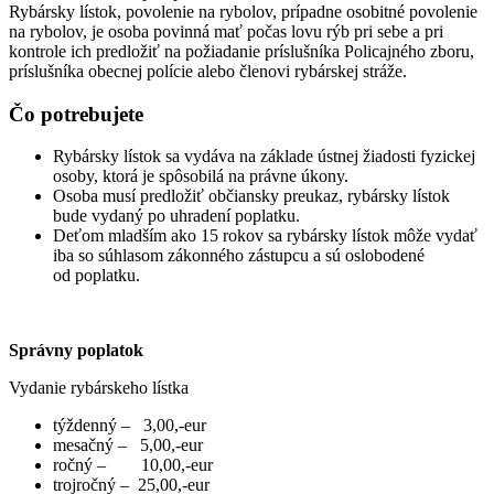
Rybársky lístok, povolenie na rybolov, prípadne osobitné povolenie
na rybolov, je osoba povinná mať počas lovu rýb pri sebe a pri
kontrole ich predložiť na požiadanie príslušníka Policajného zboru,
príslušníka obecnej polície alebo členovi rybárskej stráže.
Čo potrebujete
Rybársky lístok sa vydáva na základe ústnej žiadosti fyzickej
osoby, ktorá je spôsobilá na právne úkony.
Osoba musí predložiť občiansky preukaz, rybársky lístok
bude vydaný po uhradení poplatku.
Deťom mladším ako 15 rokov sa rybársky lístok môže vydať
iba so súhlasom zákonného zástupcu a sú oslobodené
od poplatku.
Správny poplatok
Vydanie rybárskeho lístka
týždenný – 3,00,-eur
mesačný – 5,00,-eur
ročný – 10,00,-eur
trojročný – 25,00,-eur