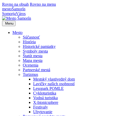
Rovno na obsah
Rovno na menu
mesto
Šamorín
Somorja
Város
Menu
Mesto
Súčasnosť
História
Historické pamiatky
Symboly mesta
Štatút mesta
Mapa mesta
Ocenenia
Partnerské mestá
Turizmus
Mestský vlastivedný dom
Lavičky našich osobností
Lesopark POMLE
Cykloturistika
Vodná turistika
X-bionicsphere
Festivaly
Ubytovanie