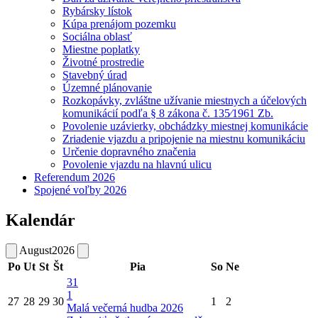
Rybársky lístok
Kúpa prenájom pozemku
Sociálna oblasť
Miestne poplatky
Životné prostredie
Stavebný úrad
Územné plánovanie
Rozkopávky, zvláštne užívanie miestnych a účelových
komunikácií podľa § 8 zákona č. 135⁄1961 Zb.
Povolenie uzávierky, obchádzky miestnej komunikácie
Zriadenie vjazdu a pripojenie na miestnu komunikáciu
Určenie dopravného značenia
Povolenie vjazdu na hlavnú ulicu
Referendum 2026
Spojené voľby 2026
Kalendár
August
2026
Po
Ut
St
Št
Pia
So
Ne
31
1
27
28
29
30
1
2
Malá večerná hudba 2026