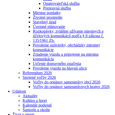
Opatrovateľská služba
Prepravná služba
Miestne poplatky
Životné prostredie
Stavebný úrad
Územné plánovanie
Rozkopávky, zvláštne užívanie miestnych a
účelových komunikácií podľa § 8 zákona č.
135⁄1961 Zb.
Povolenie uzávierky, obchádzky miestnej
komunikácie
Zriadenie vjazdu a pripojenie na miestnu
komunikáciu
Určenie dopravného značenia
Povolenie vjazdu na hlavnú ulicu
Referendum 2026
Spojené voľby 2026
Voľby do orgánov samosprávy obcí 2026
Voľby do orgánov samosprávnych krajov 2026
Udalosti
Aktuality
Kultúra a šport
Kalendár podujatí
Šamorín a okolie
Život v meste