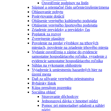
Osvedčenie podpisov na listín
Súpisné a orientačné číslo určenie⁄zrušenie⁄zmena
Ohlasovanie pobytu
Poskytovanie dotácií
Ohlásenie verejného kultúrneho podujatia
Ohlásenie verejného športového podujatia
Zriadenie prevádzky a prevádzky čas
Poplatok za rozvoj
Zverejnenie plagátov
Povolenie na predaj výrobkov na trhových
miestach, povolenie na zriadenie trhového miesta
Vydanie osvedčenia o zápise do evidencie
samostatne hospodáriaceho roľníka, vyradenie z
evidencie samostatne hospodáriaceho roľníka
Súhlas na vykonanie ohňostroja
Vyjadrenie k umiestneniu hazardných hier na
území mesta
Daň za užívanie verejného priestranstva
Rybársky lístok
Kúpa prenájom pozemku
Sociálna oblasť
Stravovanie dôchodcov
Jednorazová dávka v hmotnej núdzi
Pomoc pri mimoriadnej udalosti a náhlej
núdzi