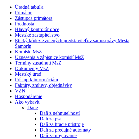
Úradná tabuľa
Primátor
Zástupca primátora
Prednosta
Hlavný kontrolór obce
Mestské zastupiteľstvo
Etický kódex zvolených predstaviteľov samosprávy Mesta
Šamorín
Komisie MsZ
Uznesenia a zápisnice komisií MsZ
Termíny zasadnutí MsZ
Dokumenty MsZ
Mestský úrad
Prístup k informáciám
Faktúry, zmluvy, objednávky
VZN
Hospodárenie
Ako vybaviť
Dane
Daň z nehnuteľností
Daň za psa
Daň za hracie prístroje
Daň za predajné automaty
Daň za ubytovanie