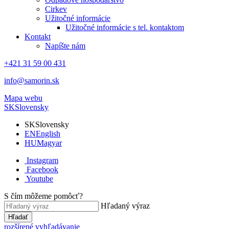
Cirkev
Užitočné informácie
Užitočné informácie s tel. kontaktom
Kontakt
Napíšte nám
+421 31 59 00 431
info@samorin.sk
Mapa webu
SK
Slovensky
SK
Slovensky
EN
English
HU
Magyar
Instagram
Facebook
Youtube
S čím môžeme pomôcť?
Hľadaný výraz
Hľadať
rozšírené vyhľadávanie