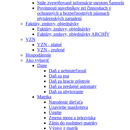
Stále zverejňované informácie mestom Šamorín
Povinnosti stavebníkov pri činnostiach v
ochranných a bezpečnostných pásmach
plynárenských zariadení
Faktúry, zmluvy, objednávky
Faktúry, zmluvy, objednávky
Faktúry, zmluvy, objednávky ARCHÍV
VZN
VZN - platné
VZN - zrušené
Hospodárenie
Ako vybaviť
Dane
Daň z nehnuteľností
Daň za psa
Daň za hracie prístroje
Daň za predajné automaty
Daň za ubytovanie
Matrika
Narodenie dieťaťa
Uzavretie manželstva
Úmrtie
Zmena mena a priezviska
Zápis do osobitnej matriky
Výpisy z matrík