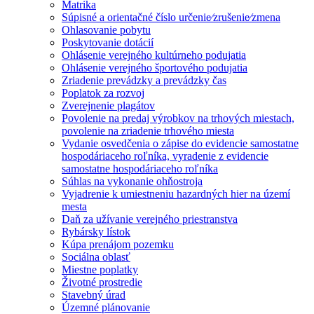
Matrika
Súpisné a orientačné číslo určenie⁄zrušenie⁄zmena
Ohlasovanie pobytu
Poskytovanie dotácií
Ohlásenie verejného kultúrneho podujatia
Ohlásenie verejného športového podujatia
Zriadenie prevádzky a prevádzky čas
Poplatok za rozvoj
Zverejnenie plagátov
Povolenie na predaj výrobkov na trhových miestach,
povolenie na zriadenie trhového miesta
Vydanie osvedčenia o zápise do evidencie samostatne
hospodáriaceho roľníka, vyradenie z evidencie
samostatne hospodáriaceho roľníka
Súhlas na vykonanie ohňostroja
Vyjadrenie k umiestneniu hazardných hier na území
mesta
Daň za užívanie verejného priestranstva
Rybársky lístok
Kúpa prenájom pozemku
Sociálna oblasť
Miestne poplatky
Životné prostredie
Stavebný úrad
Územné plánovanie