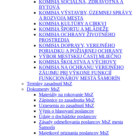
KOMISIA SOCIÁLNA, ZDRAVOTNÁ A
BYTOVÁ
KOMISIA VÝSTAVBY, ÚZEMNEJ SPRÁVY
A ROZVOJA MESTA
KOMISIA KULTÚRY A CIRKVI
KOMISIA ŠPORTU A MLÁDEŽE
KOMISIA OCHRANY ŽIVOTNÉHO
PROSTREDIA
KOMISIA DOPRAVY, VEREJNÉHO
PORIADKU A POŽIARNEJ OCHRANY
VÝBOR MESTSKEJ ČASTI MLIEČNO
KOMISIA ŠKOLSTVA A VÝCHOVY
KOMISIA NA OCHRANU VEREJNÉHO
ZÁUJMU PRI VÝKONE FUNKCIÍ
FUNKCIONÁROV MESTA ŠAMORÍN
Termíny zasadnutí MsZ
Dokumenty MsZ
Materiály na rokovanie MsZ
Zápisnice zo zasadnutia MsZ
Uznesenia zo zasadnutí MsZ
Výpis o hlasovaní poslancov
Údaje o dochádzke poslancov
Zásady odmeňovania poslancov MsZ mesta
Šamorín
Majetkové priznania poslancov MsZ