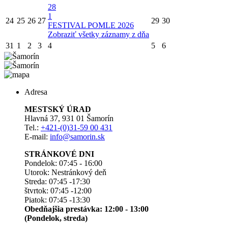
28
1
24
25
26
27
29
30
FESTIVAL POMLE 2026
Zobraziť všetky záznamy z dňa
31
1
2
3
4
5
6
Adresa
MESTSKÝ ÚRAD
Hlavná 37, 931 01 Šamorín
Tel.:
+421-(0)31-59 00 431
E-mail:
info@samorin.sk
STRÁNKOVÉ DNI
Pondelok: 07:45 - 16:00
Utorok: Nestránkový deň
Streda: 07:45 -17:30
štvrtok: 07:45 -12:00
Piatok: 07:45 -13:30
Obedňajšia prestávka: 12:00 - 13:00
(Pondelok, streda)