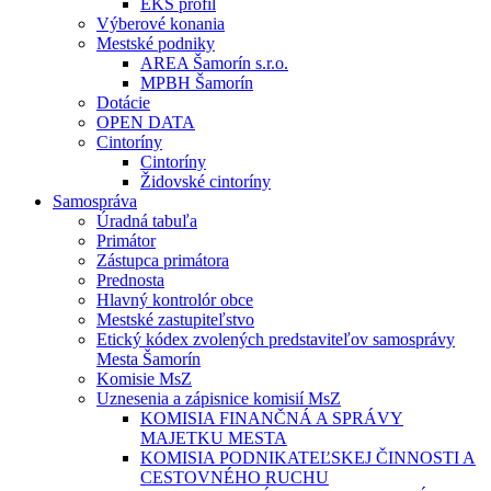
EKS profil
Výberové konania
Mestské podniky
AREA Šamorín s.r.o.
MPBH Šamorín
Dotácie
OPEN DATA
Cintoríny
Cintoríny
Židovské cintoríny
Samospráva
Úradná tabuľa
Primátor
Zástupca primátora
Prednosta
Hlavný kontrolór obce
Mestské zastupiteľstvo
Etický kódex zvolených predstaviteľov samosprávy
Mesta Šamorín
Komisie MsZ
Uznesenia a zápisnice komisií MsZ
KOMISIA FINANČNÁ A SPRÁVY
MAJETKU MESTA
KOMISIA PODNIKATEĽSKEJ ČINNOSTI A
CESTOVNÉHO RUCHU