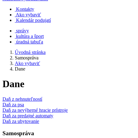
Kontakty
Ako vybaviť
Kalendár podujatí
správy
kultúra a šport
úradná tabuľa
Úvodná stránka
Samospráva
Ako vybaviť
Dane
Dane
Daň z nehnuteľností
Daň za psa
Daň za nevýherné hracie prístroje
Daň za predajné automaty
Daň za ubytovanie
Samospráva