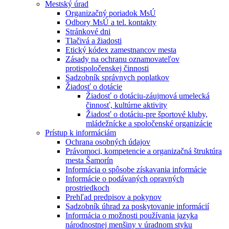
Mestský úrad
Organizačný poriadok MsÚ
Odbory MsÚ a tel. kontakty
Stránkové dni
Tlačivá a žiadosti
Etický kódex zamestnancov mesta
Zásady na ochranu oznamovateľov
protispoločenskej činnosti
Sadzobník správnych poplatkov
Žiadosť o dotácie
Žiadosť o dotáciu-záujmová umelecká
činnosť, kultúrne aktivity
Žiadosť o dotáciu-pre športové kluby,
mládežnícke a spoločenské organizácie
Prístup k informáciám
Ochrana osobných údajov
Právomoci, kompetencie a organizačná štruktúra
mesta Šamorín
Informácia o spôsobe získavania informácie
Informácie o podávaných opravných
prostriedkoch
Prehľad predpisov a pokynov
Sadzobník úhrad za poskytovanie informácií
Informácia o možnosti používania jazyka
národnostnej menšiny v úradnom styku