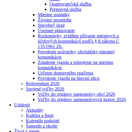
Opatrovateľská služba
Prepravná služba
Miestne poplatky
Životné prostredie
Stavebný úrad
Územné plánovanie
Rozkopávky, zvláštne užívanie miestnych a
účelových komunikácií podľa § 8 zákona č.
135⁄1961 Zb.
Povolenie uzávierky, obchádzky miestnej
komunikácie
Zriadenie vjazdu a pripojenie na miestnu
komunikáciu
Určenie dopravného značenia
Povolenie vjazdu na hlavnú ulicu
Referendum 2026
Spojené voľby 2026
Voľby do orgánov samosprávy obcí 2026
Voľby do orgánov samosprávnych krajov 2026
Udalosti
Aktuality
Kultúra a šport
Kalendár podujatí
Šamorín a okolie
Život v meste