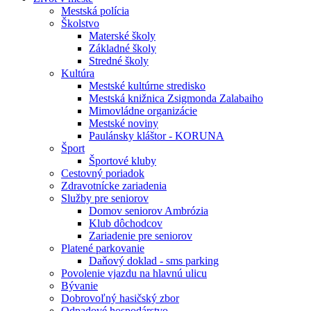
Mestská polícia
Školstvo
Materské školy
Základné školy
Stredné školy
Kultúra
Mestské kultúrne stredisko
Mestská knižnica Zsigmonda Zalabaiho
Mimovládne organizácie
Mestské noviny
Paulánsky kláštor - KORUNA
Šport
Športové kluby
Cestovný poriadok
Zdravotnícke zariadenia
Služby pre seniorov
Domov seniorov Ambrózia
Klub dôchodcov
Zariadenie pre seniorov
Platené parkovanie
Daňový doklad - sms parking
Povolenie vjazdu na hlavnú ulicu
Bývanie
Dobrovoľný hasičský zbor
Odpadové hospodárstvo