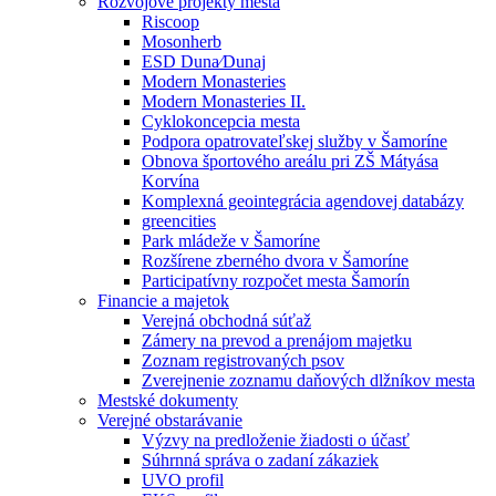
Rozvojové projekty mesta
Riscoop
Mosonherb
ESD Duna⁄Dunaj
Modern Monasteries
Modern Monasteries II.
Cyklokoncepcia mesta
Podpora opatrovateľskej služby v Šamoríne
Obnova športového areálu pri ZŠ Mátyása
Korvína
Komplexná geointegrácia agendovej databázy
greencities
Park mládeže v Šamoríne
Rozšírene zberného dvora v Šamoríne
Participatívny rozpočet mesta Šamorín
Financie a majetok
Verejná obchodná súťaž
Zámery na prevod a prenájom majetku
Zoznam registrovaných psov
Zverejnenie zoznamu daňových dlžníkov mesta
Mestské dokumenty
Verejné obstarávanie
Výzvy na predloženie žiadosti o účasť
Súhrnná správa o zadaní zákaziek
UVO profil