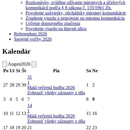
Rozkopávky, zvláštne užívanie miestnych a účelových
komunikácií podľa § 8 zákona č. 135⁄1961 Zb.
Povolenie uzávierky, obchádzky miestnej komunikácie
Zriadenie vjazdu a pripojenie na miestnu komunikáciu
Určenie dopravného značenia
Povolenie vjazdu na hlavnú ulicu
Referendum 2026
Spojené voľby 2026
Kalendár
August
2026
Po
Ut
St
Št
Pia
So
Ne
31
1
27
28
29
30
1
2
Malá večerná hudba 2026
Zobraziť všetky záznamy z dňa
3
4
5
6
7
8
9
14
1
10
11
12
13
15
16
Malá večerná hudba 2026
Zobraziť všetky záznamy z dňa
17
18
19
20
21
22
23