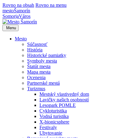
Rovno na obsah
Rovno na menu
mesto
Šamorín
Somorja
Város
Menu
Mesto
Súčasnosť
História
Historické pamiatky
Symboly mesta
Štatút mesta
Mapa mesta
Ocenenia
Partnerské mestá
Turizmus
Mestský vlastivedný dom
Lavičky našich osobností
Lesopark POMLE
Cykloturistika
Vodná turistika
X-bionicsphere
Festivaly
Ubytovanie