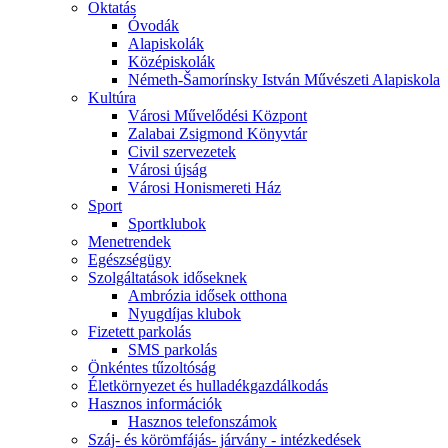
Oktatás
Óvodák
Alapiskolák
Középiskolák
Németh-Šamorínsky István Művészeti Alapiskola
Kultúra
Városi Művelődési Központ
Zalabai Zsigmond Könyvtár
Civil szervezetek
Városi újság
Városi Honismereti Ház
Sport
Sportklubok
Menetrendek
Egészségügy
Szolgáltatások időseknek
Ambrózia idősek otthona
Nyugdíjas klubok
Fizetett parkolás
SMS parkolás
Önkéntes tűzoltóság
Életkörnyezet és hulladékgazdálkodás
Hasznos információk
Hasznos telefonszámok
Száj- és körömfájás- járvány - intézkedések