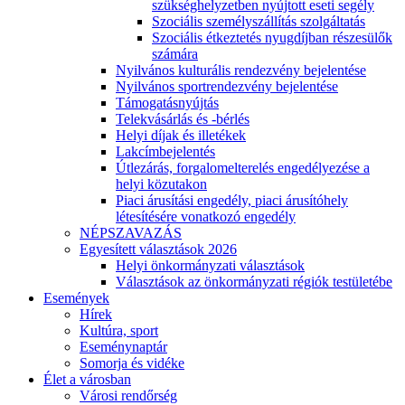
szükséghelyzetben nyújtott eseti segély
Szociális személyszállítás szolgáltatás
Szociális étkeztetés nyugdíjban részesülők
számára
Nyilvános kulturális rendezvény bejelentése
Nyilvános sportrendezvény bejelentése
Támogatásnyújtás
Telekvásárlás és -bérlés
Helyi díjak és illetékek
Lakcímbejelentés
Útlezárás, forgalomelterelés engedélyezése a
helyi közutakon
Piaci árusítási engedély, piaci árusítóhely
létesítésére vonatkozó engedély
NÉPSZAVAZÁS
Egyesített választások 2026
Helyi önkormányzati választások
Választások az önkormányzati régiók testületébe
Események
Hírek
Kultúra, sport
Eseménynaptár
Somorja és vidéke
Élet a városban
Városi rendőrség