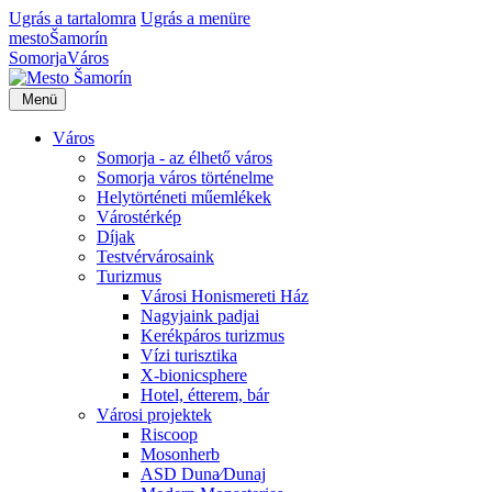
Ugrás a tartalomra
Ugrás a menüre
mesto
Šamorín
Somorja
Város
Menü
Város
Somorja - az élhető város
Somorja város történelme
Helytörténeti műemlékek
Várostérkép
Díjak
Testvérvárosaink
Turizmus
Városi Honismereti Ház
Nagyjaink padjai
Kerékpáros turizmus
Vízi turisztika
X-bionicsphere
Hotel, étterem, bár
Városi projektek
Riscoop
Mosonherb
ASD Duna⁄Dunaj