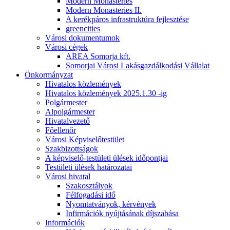
Modern Monasteries
Modern Monasteries II.
A kerékpáros infrastruktúra fejlesztése
greencities
Városi dokumentumok
Városi cégek
AREA Somorja kft.
Somorjai Városi Lakásgazdálkodási Vállalat
Önkormányzat
Hivatalos közlemények
Hivatalos közlemények 2025.1.30 -ig
Polgármester
Alpolgármester
Hivatalvezető
Főellenőr
Városi Képviselőtestület
Szakbizottságok
A képviselő-testületi ülések időpontjai
Testületi ülések határozatai
Városi hivatal
Szakosztályok
Félfogadási idő
Nyomtatványok, kérvények
Infirmációk nyújtásának díjszabása
Információk