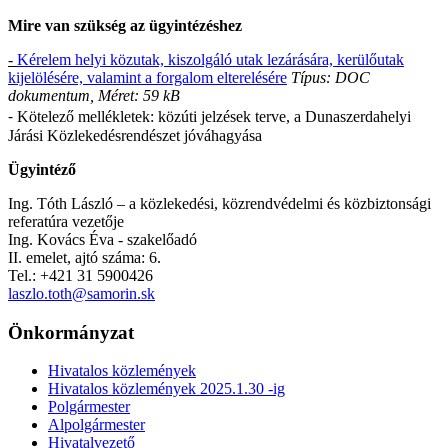
Mire van szükség az ügyintézéshez
-
Kérelem helyi közutak, kiszolgáló utak lezárására, kerülőutak
kijelölésére, valamint a forgalom elterelésére
Típus: DOC
dokumentum, Méret: 59 kB
⁃ Kötelező mellékletek: közúti jelzések terve, a Dunaszerdahelyi
Járási Közlekedésrendészet jóváhagyása
Ügyintéző
Ing. Tóth László – a közlekedési, közrendvédelmi és közbiztonsági
referatúra vezetője
Ing. Kovács Éva - szakelőadó
II. emelet, ajtó száma: 6.
Tel.: +421 31 5900426
laszlo.toth@samorin.sk
Önkormányzat
Hivatalos közlemények
Hivatalos közlemények 2025.1.30 -ig
Polgármester
Alpolgármester
Hivatalvezető