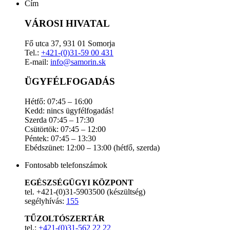
Cím
VÁROSI HIVATAL
Fő utca 37, 931 01 Somorja
Tel.:
+421-(0)31-59 00 431
E-mail:
info@samorin.sk
ÜGYFÉLFOGADÁS
Hétfő: 07:45 – 16:00
Kedd: nincs ügyfélfogadás!
Szerda 07:45 – 17:30
Csütörtök: 07:45 – 12:00
Péntek: 07:45 – 13:30
Ebédszünet: 12:00 – 13:00 (hétfő, szerda)
Fontosabb telefonszámok
EGÉSZSÉGÜGYI KÖZPONT
tel. +421-(0)31-5903500 (készültség)
segélyhívás:
155
TŰZOLTÓSZERTÁR
tel.:
+421-(0)31-562 22 22