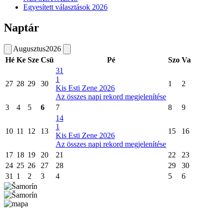
Egyesített választások 2026
Naptár
Augusztus
2026
Hé
Ke
Sze
Csü
Pé
Szo
Va
31
1
27
28
29
30
1
2
Kis Esti Zene 2026
Az összes napi rekord megjelenítése
3
4
5
6
7
8
9
14
1
10
11
12
13
15
16
Kis Esti Zene 2026
Az összes napi rekord megjelenítése
17
18
19
20
21
22
23
24
25
26
27
28
29
30
31
1
2
3
4
5
6