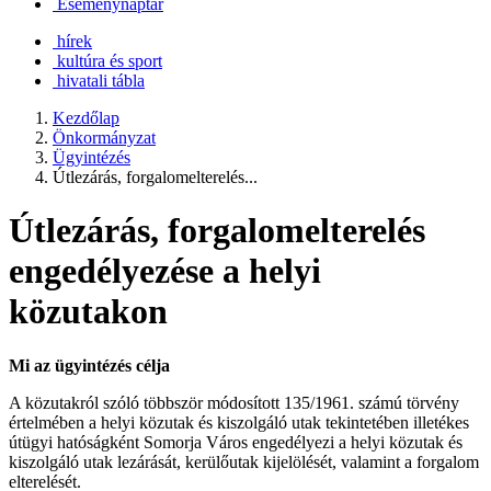
Eseménynaptár
hírek
kultúra és sport
hivatali tábla
Kezdőlap
Önkormányzat
Ügyintézés
Útlezárás, forgalomelterelés...
Útlezárás, forgalomelterelés
engedélyezése a helyi
közutakon
Mi az ügyintézés célja
A közutakról szóló többször módosított 135/1961. számú törvény
értelmében a helyi közutak és kiszolgáló utak tekintetében illetékes
útügyi hatóságként Somorja Város engedélyezi a helyi közutak és
kiszolgáló utak lezárását, kerülőutak kijelölését, valamint a forgalom
elterelését.