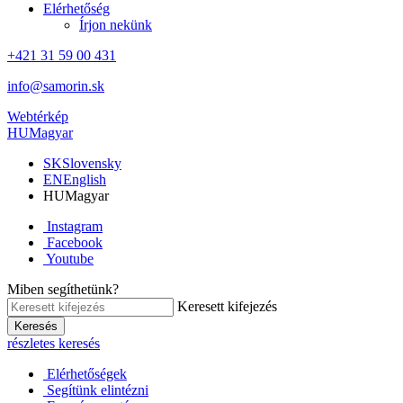
Elérhetőség
Írjon nekünk
+421 31 59 00 431
info@samorin.sk
Webtérkép
HU
Magyar
SK
Slovensky
EN
English
HU
Magyar
Instagram
Facebook
Youtube
Miben segíthetünk?
Keresett kifejezés
Keresés
részletes keresés
Elérhetőségek
Segítünk elintézni