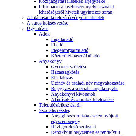
Közigazgatási illetékek árjegyzéke
Információ a kisebbségi nyelvhasználat
lehetőségéről hivatali ügyintézés során
Általánosan kötelező érvényű rendeletek
A város költségvetése
Ügyintézés
Adók
Ingatlanadó
Ebadó
Idegenforgalmi adó
Közterület-használati adó
Anyakönyv
Gyermek születése
Házasságkötés
Elhalálozás
Utónév és családi név megváltoztatása
Bejegyzés a speciális anyakönyvbe
Anyakönyvi kivonatok
Aláírások és okiratok hitelesítése
Településfejlesztési díj
Szociális részleg
Anyagi rászorultság esetén nyújtott
egyszeri segély
Házi gondozó szolgálat
Rendkívüli helyzetben és rendkívüli