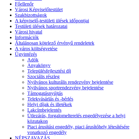
Főellenőr
Városi Képviselőtestület
Szakbizottságok
A képviselő-testületi ülések időpontjai
Testületi ülések határozatai
Városi hivatal
Információk
Általánosan kötelező érvényű rendeletek
A város költségvetése
Ügyintézés
Adók
Anyakönyv
Településfejlesztési díj
Szociális részleg
Nyilvános kulturális rendezvény bejelentése
Nyilvános sportrendezvény bejelentése
Támogatásnyújtás
Telekvásárlás és -bérlés
Helyi díjak és illetékek
Lakcímbejelentés
Útlezárás, forgalomelterelés engedélyezése a helyi
közutakon
Piaci árusítási engedély, piaci árusítóhely létesítésére
vonatkozó engedély
NÉPSZAVAZÁS