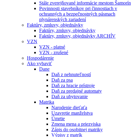
Stále zverejňované informácie mestom Šamorín
Povinnosti stavebníkov pri činnostiach v
ochranných a bezpečnostných pásmach
plynárenských zariadení
Faktúry, zmluvy, objednávky
Faktúry, zmluvy, objednávky
Faktúry, zmluvy, objednávky ARCHÍV
VZN
VZN - platné
VZN - zrušené
Hospodárenie
Ako vybaviť
Dane
Daň z nehnuteľností
Daň za psa
Daň za hracie prístroje
Daň za predajné automaty
Daň za ubytovanie
Matrika
Narodenie dieťaťa
Uzavretie manželstva
Úmrtie
Zmena mena a priezviska
Zápis do osobitnej matriky
Výpisy z matrík