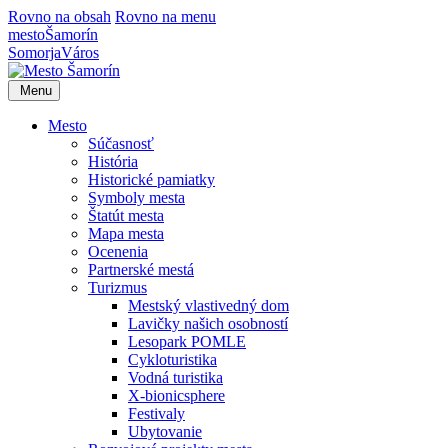
Rovno na obsah
Rovno na menu
mesto
Šamorín
Somorja
Város
Menu
Mesto
Súčasnosť
História
Historické pamiatky
Symboly mesta
Štatút mesta
Mapa mesta
Ocenenia
Partnerské mestá
Turizmus
Mestský vlastivedný dom
Lavičky našich osobností
Lesopark POMLE
Cykloturistika
Vodná turistika
X-bionicsphere
Festivaly
Ubytovanie