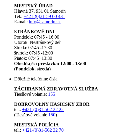
MESTSKÝ ÚRAD
Hlavná 37, 931 01 Šamorín
Tel.:
+421-(0)31-59 00 431
E-mail:
info@samorin.sk
STRÁNKOVÉ DNI
Pondelok: 07:45 - 16:00
Utorok: Nestránkový deň
Streda: 07:45 -17:30
štvrtok: 07:45 -12:00
Piatok: 07:45 -13:30
Obedňajšia prestávka: 12:00 - 13:00
(Pondelok, streda)
Dôležité telefónne čísla
ZÁCHRANNÁ ZDRAVOTNÁ SLUŽBA
Tiesňové volanie:
155
DOBROVOĽNÝ HASIČSKÝ ZBOR
tel.:
+421-(0)31-562 22 22
(Tiesňové volanie
150
)
MESTSKÁ POLÍCIA
tel.:
+421-(0)31-562 32 70