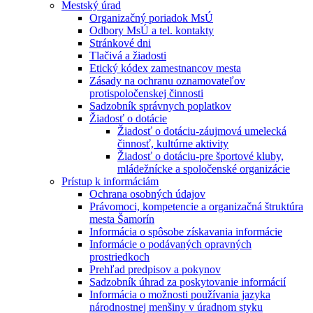
Mestský úrad
Organizačný poriadok MsÚ
Odbory MsÚ a tel. kontakty
Stránkové dni
Tlačivá a žiadosti
Etický kódex zamestnancov mesta
Zásady na ochranu oznamovateľov
protispoločenskej činnosti
Sadzobník správnych poplatkov
Žiadosť o dotácie
Žiadosť o dotáciu-záujmová umelecká
činnosť, kultúrne aktivity
Žiadosť o dotáciu-pre športové kluby,
mládežnícke a spoločenské organizácie
Prístup k informáciám
Ochrana osobných údajov
Právomoci, kompetencie a organizačná štruktúra
mesta Šamorín
Informácia o spôsobe získavania informácie
Informácie o podávaných opravných
prostriedkoch
Prehľad predpisov a pokynov
Sadzobník úhrad za poskytovanie informácií
Informácia o možnosti používania jazyka
národnostnej menšiny v úradnom styku