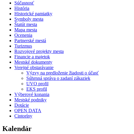
Súčasnosť
História
Historické pamiatky
Symboly mesta
Štatút mesta
Mapa mesta
Ocenenia
Partnerské mestá
Turizmus
Rozvojové projekty mesta
Financie a majetok
Mestské dokumenty
Verejné obstarávanie
Výzvy na predloženie žiadosti o účasť
Súhrnná správa o zadaní zákaziek
UVO profil
EKS profil
Výberové konania
Mestské podniky
Dotácie
OPEN DATA
Cintoríny
Kalendár