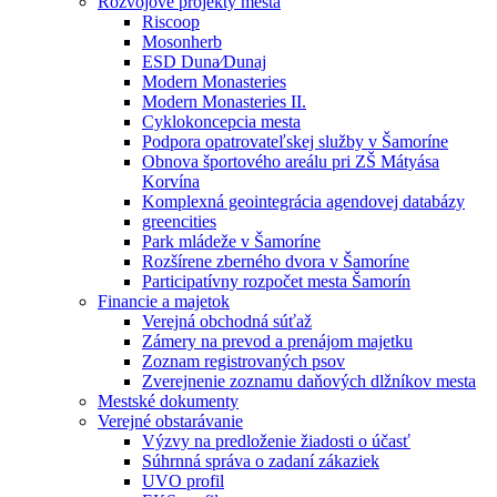
Rozvojové projekty mesta
Riscoop
Mosonherb
ESD Duna⁄Dunaj
Modern Monasteries
Modern Monasteries II.
Cyklokoncepcia mesta
Podpora opatrovateľskej služby v Šamoríne
Obnova športového areálu pri ZŠ Mátyása
Korvína
Komplexná geointegrácia agendovej databázy
greencities
Park mládeže v Šamoríne
Rozšírene zberného dvora v Šamoríne
Participatívny rozpočet mesta Šamorín
Financie a majetok
Verejná obchodná súťaž
Zámery na prevod a prenájom majetku
Zoznam registrovaných psov
Zverejnenie zoznamu daňových dlžníkov mesta
Mestské dokumenty
Verejné obstarávanie
Výzvy na predloženie žiadosti o účasť
Súhrnná správa o zadaní zákaziek
UVO profil