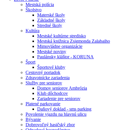
Mestská polícia
Školstvo
Materské školy
Základné školy
Stredné školy
Kultúra
Mestské kultúrne stredisko
Mestská knižnica Zsigmonda Zalabaiho
Mimovládne organizácie
Mestské noviny
Paulánsky kláštor - KORUNA
Šport
Športové kluby
Cestovný poriadok
Zdravotnícke zariadenia
Služby pre seniorov
Domov seniorov Ambrózia
Klub dôchodcov
Zariadenie pre seniorov
Platené parkovanie
Daňový doklad - sms parking
Povolenie vjazdu na hlavnú ulicu
Bývanie
Dobrovoľný hasičský zbor
Odpadové hospodárstvo