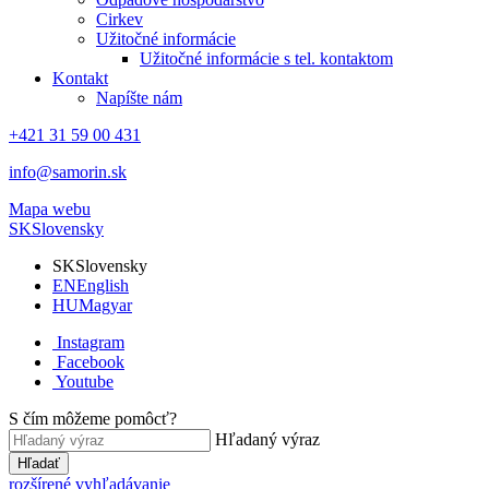
Cirkev
Užitočné informácie
Užitočné informácie s tel. kontaktom
Kontakt
Napíšte nám
+421 31 59 00 431
info@samorin.sk
Mapa webu
SK
Slovensky
SK
Slovensky
EN
English
HU
Magyar
Instagram
Facebook
Youtube
S čím môžeme pomôcť?
Hľadaný výraz
Hľadať
rozšírené vyhľadávanie