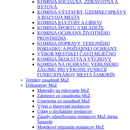
KOMISIA SOCIÁLNA, ZDRAVOTNÁ A
BYTOVÁ
KOMISIA VÝSTAVBY, ÚZEMNEJ SPRÁVY
A ROZVOJA MESTA
KOMISIA KULTÚRY A CIRKVI
KOMISIA ŠPORTU A MLÁDEŽE
KOMISIA OCHRANY ŽIVOTNÉHO
PROSTREDIA
KOMISIA DOPRAVY, VEREJNÉHO
PORIADKU A POŽIARNEJ OCHRANY
VÝBOR MESTSKEJ ČASTI MLIEČNO
KOMISIA ŠKOLSTVA A VÝCHOVY
KOMISIA NA OCHRANU VEREJNÉHO
ZÁUJMU PRI VÝKONE FUNKCIÍ
FUNKCIONÁROV MESTA ŠAMORÍN
Termíny zasadnutí MsZ
Dokumenty MsZ
Materiály na rokovanie MsZ
Zápisnice zo zasadnutia MsZ
Uznesenia zo zasadnutí MsZ
Výpis o hlasovaní poslancov
Údaje o dochádzke poslancov
Zásady odmeňovania poslancov MsZ mesta
Šamorín
Majetkové priznania poslancov MsZ