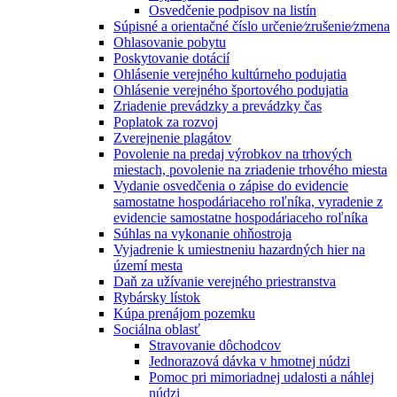
Osvedčenie podpisov na listín
Súpisné a orientačné číslo určenie⁄zrušenie⁄zmena
Ohlasovanie pobytu
Poskytovanie dotácií
Ohlásenie verejného kultúrneho podujatia
Ohlásenie verejného športového podujatia
Zriadenie prevádzky a prevádzky čas
Poplatok za rozvoj
Zverejnenie plagátov
Povolenie na predaj výrobkov na trhových
miestach, povolenie na zriadenie trhového miesta
Vydanie osvedčenia o zápise do evidencie
samostatne hospodáriaceho roľníka, vyradenie z
evidencie samostatne hospodáriaceho roľníka
Súhlas na vykonanie ohňostroja
Vyjadrenie k umiestneniu hazardných hier na
území mesta
Daň za užívanie verejného priestranstva
Rybársky lístok
Kúpa prenájom pozemku
Sociálna oblasť
Stravovanie dôchodcov
Jednorazová dávka v hmotnej núdzi
Pomoc pri mimoriadnej udalosti a náhlej
núdzi