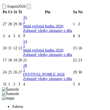
August
2026
Po
Ut
St
Št
Pia
So
Ne
31
1
27
28
29
30
1
2
Malá večerná hudba 2026
Zobraziť všetky záznamy z dňa
3
4
5
6
7
8
9
14
1
10
11
12
13
15
16
Malá večerná hudba 2026
Zobraziť všetky záznamy z dňa
17
18
19
20
21
22
23
28
1
24
25
26
27
29
30
FESTIVAL POMLE 2026
Zobraziť všetky záznamy z dňa
31
1
2
3
4
5
6
Adresa