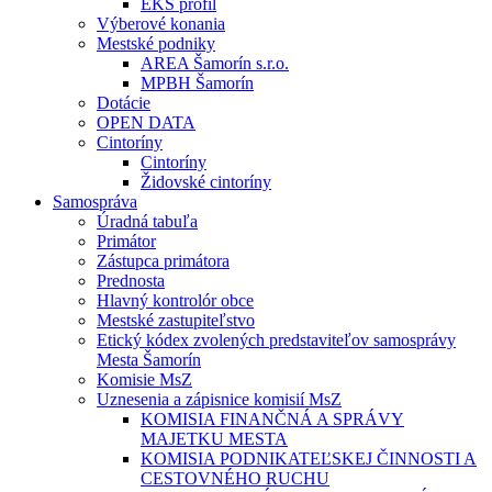
EKS profil
Výberové konania
Mestské podniky
AREA Šamorín s.r.o.
MPBH Šamorín
Dotácie
OPEN DATA
Cintoríny
Cintoríny
Židovské cintoríny
Samospráva
Úradná tabuľa
Primátor
Zástupca primátora
Prednosta
Hlavný kontrolór obce
Mestské zastupiteľstvo
Etický kódex zvolených predstaviteľov samosprávy
Mesta Šamorín
Komisie MsZ
Uznesenia a zápisnice komisií MsZ
KOMISIA FINANČNÁ A SPRÁVY
MAJETKU MESTA
KOMISIA PODNIKATEĽSKEJ ČINNOSTI A
CESTOVNÉHO RUCHU