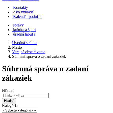
Kontakty
Ako vybaviť
Kalendár podujatí
správy
kultúra a šport
úradná tabuľa
Úvodná stránka
Mesto
Verejné obstarávanie
Súhrnná správa o zadaní zákaziek
Súhrnná správa o zadaní
zákaziek
Hľadať
Hľadať
Kategória