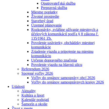
Opatrovateľská služba
Prepravná služba
Miestne poplatky
Životné prostredie
Stavebný úrad
Územné plánovanie
Rozkopávky, zvláštne užívanie miestnych a
účelových komunikácií podľa § 8 zákona č.
135⁄1961 Zb.
Povolenie uzávierky, obchádzky miestnej
komunikácie
Zriadenie vjazdu a pripojenie na miestnu
komunikáciu
Určenie dopravného značenia
Povolenie vjazdu na hlavnú ulicu
Referendum 2026
Spojené voľby 2026
Voľby do orgánov samosprávy obcí 2026
Voľby do orgánov samosprávnych krajov 2026
Udalosti
Aktuality
Kultúra a šport
Kalendár podujatí
Šamorín a okolie
Život v meste