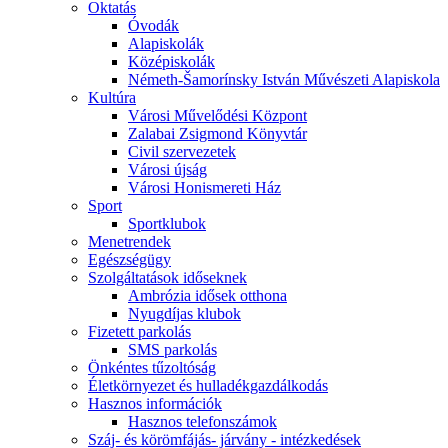
Oktatás
Óvodák
Alapiskolák
Középiskolák
Németh-Šamorínsky István Művészeti Alapiskola
Kultúra
Városi Művelődési Központ
Zalabai Zsigmond Könyvtár
Civil szervezetek
Városi újság
Városi Honismereti Ház
Sport
Sportklubok
Menetrendek
Egészségügy
Szolgáltatások időseknek
Ambrózia idősek otthona
Nyugdíjas klubok
Fizetett parkolás
SMS parkolás
Önkéntes tűzoltóság
Életkörnyezet és hulladékgazdálkodás
Hasznos információk
Hasznos telefonszámok
Száj- és körömfájás- járvány - intézkedések