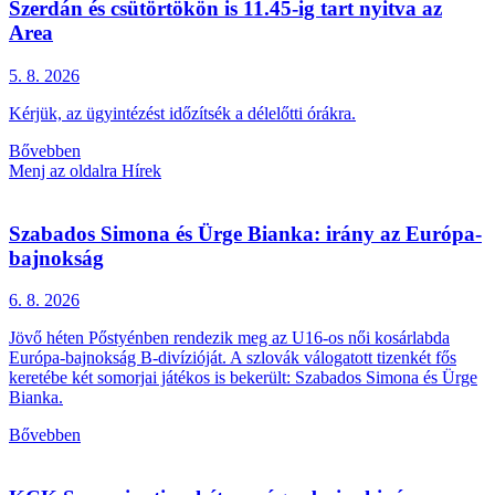
Szerdán és csütörtökön is 11.45-ig tart nyitva az
Area
5. 8.
2026
Kérjük, az ügyintézést időzítsék a délelőtti órákra.
Bővebben
Menj az oldalra Hírek
Szabados Simona és Ürge Bianka: irány az Európa-
bajnokság
6. 8.
2026
Jövő héten Pőstyénben rendezik meg az U16-os női kosárlabda
Európa-bajnokság B-divízióját. A szlovák válogatott tizenkét fős
keretébe két somorjai játékos is bekerült: Szabados Simona és Ürge
Bianka.
Bővebben