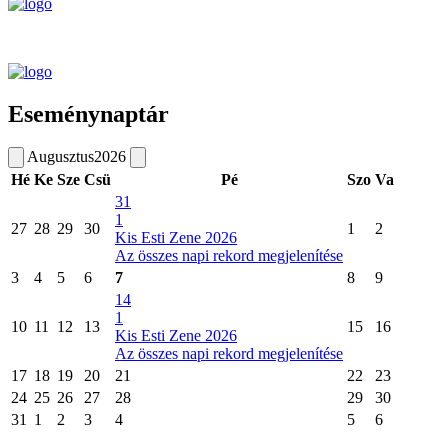
Eseménynaptár
Augusztus
2026
Hé
Ke
Sze
Csü
Pé
Szo
Va
31
1
27
28
29
30
1
2
Kis Esti Zene 2026
Az összes napi rekord megjelenítése
3
4
5
6
7
8
9
14
1
10
11
12
13
15
16
Kis Esti Zene 2026
Az összes napi rekord megjelenítése
17
18
19
20
21
22
23
24
25
26
27
28
29
30
31
1
2
3
4
5
6