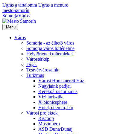
Ugrás a tartalomra
Ugrás a menüre
mesto
Šamorín
Somorja
Város
Menü
Város
Somorja - az élhető város
Somorja város történelme
Helytörténeti műemlékek
Várostérkép
Díjak
Testvérvárosaink
Turizmus
Városi Honismereti Ház
Nagyjaink padjai
Kerékpáros turizmus
Vízi turisztika
X-bionicsphere
Hotel, étterem, bár
Városi projektek
Riscoop
Mosonherb
ASD Duna⁄Dunaj