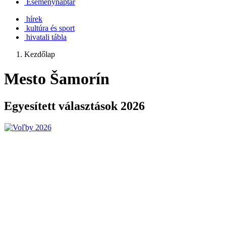
Eseménynaptár
hírek
kultúra és sport
hivatali tábla
Kezdőlap
Mesto Šamorín
Egyesített választások 2026