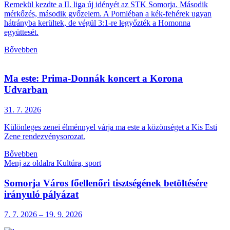
Remekül kezdte a II. liga új idényét az STK Somorja. Második
mérkőzés, második győzelem. A Pomléban a kék-fehérek ugyan
hátrányba kerültek, de végül 3:1-re legyőzték a Homonna
együttesét.
Bővebben
Ma este: Prima-Donnák koncert a Korona
Udvarban
31. 7.
2026
Különleges zenei élménnyel várja ma este a közönséget a Kis Esti
Zene rendezvénysorozat.
Bővebben
Menj az oldalra Kultúra, sport
Somorja Város főellenőri tisztségének betöltésére
irányuló pályázat
7. 7.
2026
–
19. 9.
2026