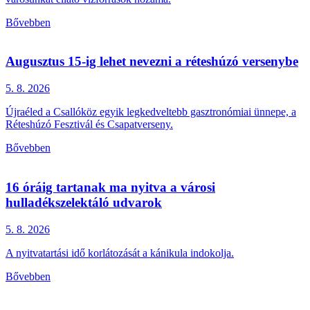
Bővebben
Augusztus 15-ig lehet nevezni a réteshúzó versenybe
5. 8.
2026
Újraéled a Csallóköz egyik legkedveltebb gasztronómiai ünnepe, a
Réteshúzó Fesztivál és Csapatverseny.
Bővebben
16 óráig tartanak ma nyitva a városi
hulladékszelektáló udvarok
5. 8.
2026
A nyitvatartási idő korlátozását a kánikula indokolja.
Bővebben