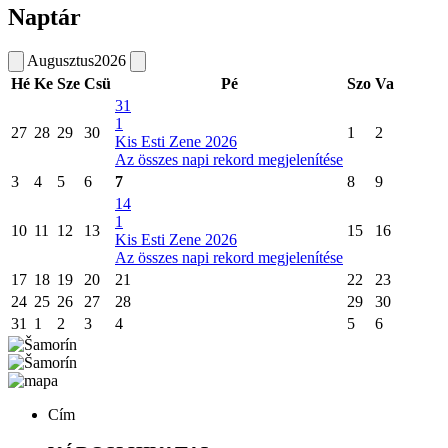
Naptár
Augusztus
2026
Hé
Ke
Sze
Csü
Pé
Szo
Va
31
1
27
28
29
30
1
2
Kis Esti Zene 2026
Az összes napi rekord megjelenítése
3
4
5
6
7
8
9
14
1
10
11
12
13
15
16
Kis Esti Zene 2026
Az összes napi rekord megjelenítése
17
18
19
20
21
22
23
24
25
26
27
28
29
30
31
1
2
3
4
5
6
Cím