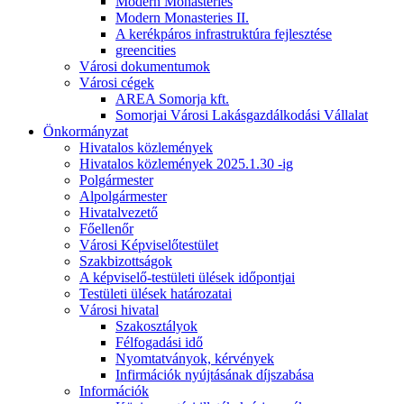
Modern Monasteries
Modern Monasteries II.
A kerékpáros infrastruktúra fejlesztése
greencities
Városi dokumentumok
Városi cégek
AREA Somorja kft.
Somorjai Városi Lakásgazdálkodási Vállalat
Önkormányzat
Hivatalos közlemények
Hivatalos közlemények 2025.1.30 -ig
Polgármester
Alpolgármester
Hivatalvezető
Főellenőr
Városi Képviselőtestület
Szakbizottságok
A képviselő-testületi ülések időpontjai
Testületi ülések határozatai
Városi hivatal
Szakosztályok
Félfogadási idő
Nyomtatványok, kérvények
Infirmációk nyújtásának díjszabása
Információk