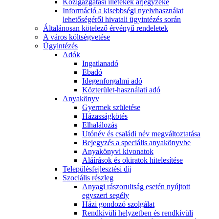
Közigazgatási illetékek árjegyzéke
Információ a kisebbségi nyelvhasználat
lehetőségéről hivatali ügyintézés során
Általánosan kötelező érvényű rendeletek
A város költségvetése
Ügyintézés
Adók
Ingatlanadó
Ebadó
Idegenforgalmi adó
Közterület-használati adó
Anyakönyv
Gyermek születése
Házasságkötés
Elhalálozás
Utónév és családi név megváltoztatása
Bejegyzés a speciális anyakönyvbe
Anyakönyvi kivonatok
Aláírások és okiratok hitelesítése
Településfejlesztési díj
Szociális részleg
Anyagi rászorultság esetén nyújtott
egyszeri segély
Házi gondozó szolgálat
Rendkívüli helyzetben és rendkívüli