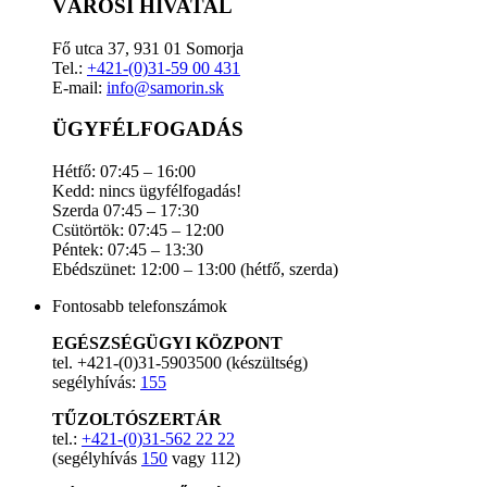
VÁROSI HIVATAL
Fő utca 37, 931 01 Somorja
Tel.:
+421-(0)31-59 00 431
E-mail:
info@samorin.sk
ÜGYFÉLFOGADÁS
Hétfő: 07:45 – 16:00
Kedd: nincs ügyfélfogadás!
Szerda 07:45 – 17:30
Csütörtök: 07:45 – 12:00
Péntek: 07:45 – 13:30
Ebédszünet: 12:00 – 13:00 (hétfő, szerda)
Fontosabb telefonszámok
EGÉSZSÉGÜGYI KÖZPONT
tel. +421-(0)31-5903500 (készültség)
segélyhívás:
155
TŰZOLTÓSZERTÁR
tel.:
+421-(0)31-562 22 22
(segélyhívás
150
vagy 112)