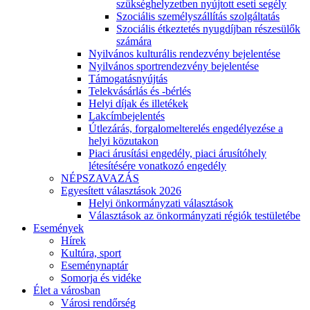
szükséghelyzetben nyújtott eseti segély
Szociális személyszállítás szolgáltatás
Szociális étkeztetés nyugdíjban részesülők
számára
Nyilvános kulturális rendezvény bejelentése
Nyilvános sportrendezvény bejelentése
Támogatásnyújtás
Telekvásárlás és -bérlés
Helyi díjak és illetékek
Lakcímbejelentés
Útlezárás, forgalomelterelés engedélyezése a
helyi közutakon
Piaci árusítási engedély, piaci árusítóhely
létesítésére vonatkozó engedély
NÉPSZAVAZÁS
Egyesített választások 2026
Helyi önkormányzati választások
Választások az önkormányzati régiók testületébe
Események
Hírek
Kultúra, sport
Eseménynaptár
Somorja és vidéke
Élet a városban
Városi rendőrség