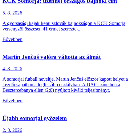
KCK Somorja: tizenhét országos bajnoki cím
5. 8.
2026
A gyorsasági kajak-kenu szlovák bajnokságon a KCK Somorja
versenyzői összesen 41 érmet szereztek.
Bővebben
Martin Jenčuš valóra váltotta az álmát
4. 8.
2026
A somorjai futball neveltje, Martin Jenčuš először kapott helyet a
kezdőcsapatban a legfelsőbb osztályban. A DAC színeiben a
Besztercebánya ellen (2:0) nyújtott kiváló teljesítményt.
Bővebben
Újabb somorjai győzelem
2. 8.
2026