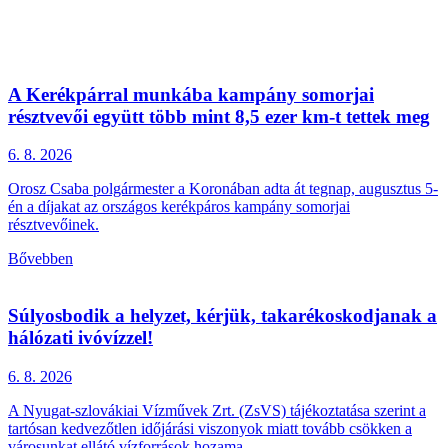
A Kerékpárral munkába kampány somorjai
résztvevői együtt több mint 8,5 ezer km-t tettek meg
6. 8.
2026
Orosz Csaba polgármester a Koronában adta át tegnap, augusztus 5-
én a díjakat az országos kerékpáros kampány somorjai
résztvevőinek.
Bővebben
Súlyosbodik a helyzet, kérjük, takarékoskodjanak a
hálózati ivóvízzel!
6. 8.
2026
A Nyugat-szlovákiai Vízművek Zrt. (ZsVS) tájékoztatása szerint a
tartósan kedvezőtlen időjárási viszonyok miatt tovább csökken a
városunkat ellátó vízforrások hozama.