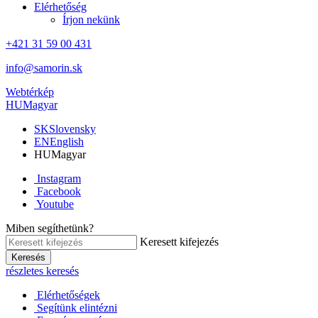
Elérhetőség
Írjon nekünk
+421 31 59 00 431
info@samorin.sk
Webtérkép
HU
Magyar
SK
Slovensky
EN
English
HU
Magyar
Instagram
Facebook
Youtube
Miben segíthetünk?
Keresett kifejezés
Keresés
részletes keresés
Elérhetőségek
Segítünk elintézni