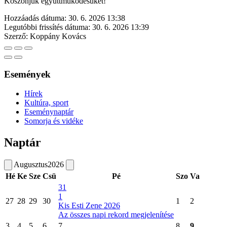
Köszönjük együttműködésüket!
Hozzáadás dátuma:
30. 6. 2026 13:38
Legutóbbi frissítés dátuma:
30. 6. 2026 13:39
Szerző:
Koppány Kovács
Események
Hírek
Kultúra, sport
Eseménynaptár
Somorja és vidéke
Naptár
Augusztus
2026
Hé
Ke
Sze
Csü
Pé
Szo
Va
31
1
27
28
29
30
1
2
Kis Esti Zene 2026
Az összes napi rekord megjelenítése
3
4
5
6
7
8
9