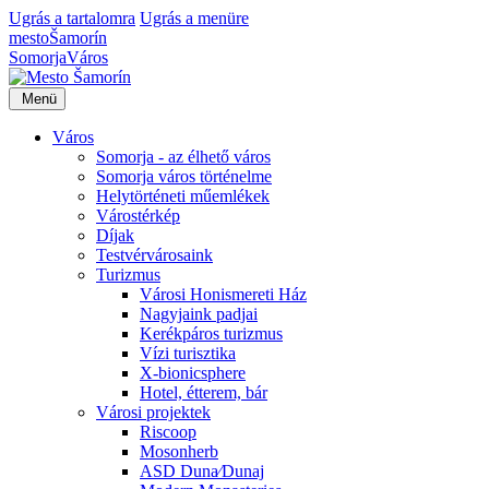
Ugrás a tartalomra
Ugrás a menüre
mesto
Šamorín
Somorja
Város
Menü
Város
Somorja - az élhető város
Somorja város történelme
Helytörténeti műemlékek
Várostérkép
Díjak
Testvérvárosaink
Turizmus
Városi Honismereti Ház
Nagyjaink padjai
Kerékpáros turizmus
Vízi turisztika
X-bionicsphere
Hotel, étterem, bár
Városi projektek
Riscoop
Mosonherb
ASD Duna⁄Dunaj