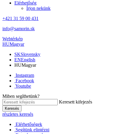
Elérhetőség
Írjon nekünk
+421 31 59 00 431
info@samorin.sk
Webtérkép
HU
Magyar
SK
Slovensky
EN
English
HU
Magyar
Instagram
Facebook
Youtube
Miben segíthetünk?
Keresett kifejezés
Keresés
részletes keresés
Elérhetőségek
Segítünk elintézni