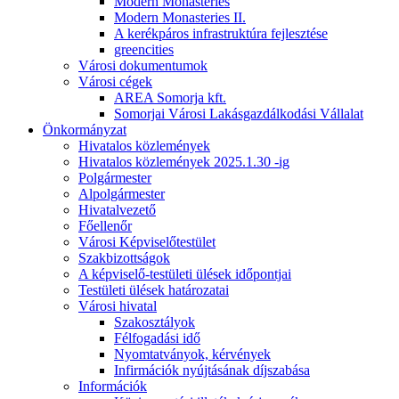
Modern Monasteries
Modern Monasteries II.
A kerékpáros infrastruktúra fejlesztése
greencities
Városi dokumentumok
Városi cégek
AREA Somorja kft.
Somorjai Városi Lakásgazdálkodási Vállalat
Önkormányzat
Hivatalos közlemények
Hivatalos közlemények 2025.1.30 -ig
Polgármester
Alpolgármester
Hivatalvezető
Főellenőr
Városi Képviselőtestület
Szakbizottságok
A képviselő-testületi ülések időpontjai
Testületi ülések határozatai
Városi hivatal
Szakosztályok
Félfogadási idő
Nyomtatványok, kérvények
Infirmációk nyújtásának díjszabása
Információk