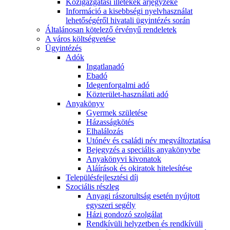
Közigazgatási illetékek árjegyzéke
Információ a kisebbségi nyelvhasználat
lehetőségéről hivatali ügyintézés során
Általánosan kötelező érvényű rendeletek
A város költségvetése
Ügyintézés
Adók
Ingatlanadó
Ebadó
Idegenforgalmi adó
Közterület-használati adó
Anyakönyv
Gyermek születése
Házasságkötés
Elhalálozás
Utónév és családi név megváltoztatása
Bejegyzés a speciális anyakönyvbe
Anyakönyvi kivonatok
Aláírások és okiratok hitelesítése
Településfejlesztési díj
Szociális részleg
Anyagi rászorultság esetén nyújtott
egyszeri segély
Házi gondozó szolgálat
Rendkívüli helyzetben és rendkívüli