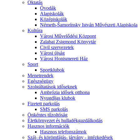
Oktatás
Óvodák
Alapiskolák
Középiskolák
Németh-Šamorínsky István Művészeti Alapiskola
Kultúra
Városi Művelődési Központ
Zalabai Zsigmond Könyvtár
Civil szervezetek
Városi újság
Városi Honismereti Ház
Sport
Sportklubok
Menetrendek
Egészségügy
Szolgáltatások időseknek
Ambrózia idősek otthona
Nyugdíjas klubok
Fizetett parkolás
SMS parkolás
Önkéntes tűzoltóság
Életkörnyezet és hulladékgazdálkodás
Hasznos információk
Hasznos telefonszámok
Száj- és körömfájás- járvány - intézkedések