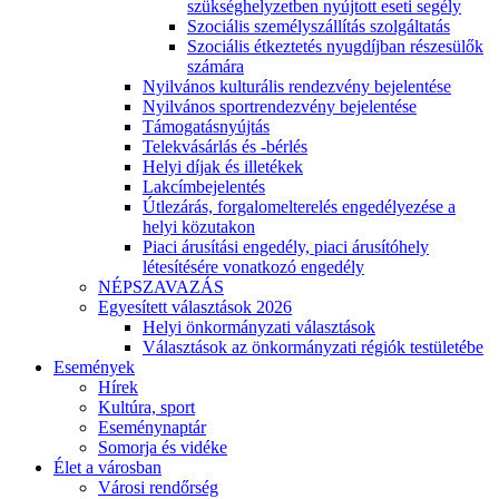
szükséghelyzetben nyújtott eseti segély
Szociális személyszállítás szolgáltatás
Szociális étkeztetés nyugdíjban részesülők
számára
Nyilvános kulturális rendezvény bejelentése
Nyilvános sportrendezvény bejelentése
Támogatásnyújtás
Telekvásárlás és -bérlés
Helyi díjak és illetékek
Lakcímbejelentés
Útlezárás, forgalomelterelés engedélyezése a
helyi közutakon
Piaci árusítási engedély, piaci árusítóhely
létesítésére vonatkozó engedély
NÉPSZAVAZÁS
Egyesített választások 2026
Helyi önkormányzati választások
Választások az önkormányzati régiók testületébe
Események
Hírek
Kultúra, sport
Eseménynaptár
Somorja és vidéke
Élet a városban
Városi rendőrség