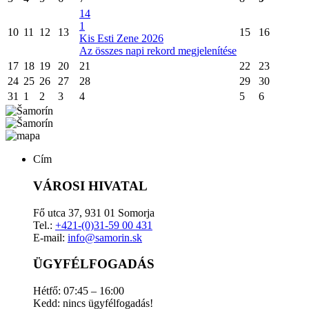
14
1
10
11
12
13
15
16
Kis Esti Zene 2026
Az összes napi rekord megjelenítése
17
18
19
20
21
22
23
24
25
26
27
28
29
30
31
1
2
3
4
5
6
Cím
VÁROSI HIVATAL
Fő utca 37, 931 01 Somorja
Tel.:
+421-(0)31-59 00 431
E-mail:
info@samorin.sk
ÜGYFÉLFOGADÁS
Hétfő: 07:45 – 16:00
Kedd: nincs ügyfélfogadás!