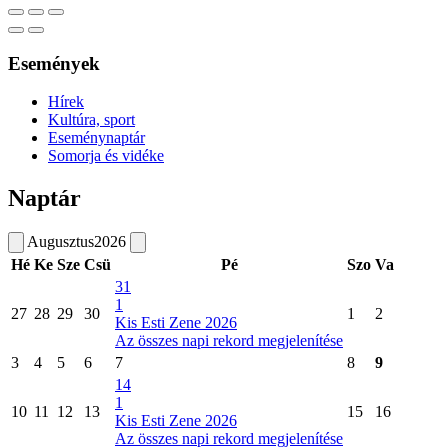
Események
Hírek
Kultúra, sport
Eseménynaptár
Somorja és vidéke
Naptár
Augusztus
2026
Hé
Ke
Sze
Csü
Pé
Szo
Va
31
1
27
28
29
30
1
2
Kis Esti Zene 2026
Az összes napi rekord megjelenítése
3
4
5
6
7
8
9
14
1
10
11
12
13
15
16
Kis Esti Zene 2026
Az összes napi rekord megjelenítése