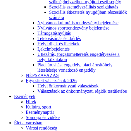
szükséghelyzetben nyújtott eseti segély
Szociális személyszállítás szolgáltatás
Szociális étkeztetés nyugdíjban részesülők
számára
Nyilvános kulturális rendezvény bejelentése
Nyilvános sportrendezvény bejelentése
Támogatásnyújtás
Telekvásárlás és -bérlés
Helyi díjak és illetékek
Lakcímbejelentés
Útlezárás, forgalomelterelés engedélyezése a
helyi közutakon
Piaci árusítási engedély, piaci árusítóhely
létesítésére vonatkozó engedély
NÉPSZAVAZÁS
Egyesített választások 2026
Helyi önkormányzati választások
Választások az önkormányzati régiók testületébe
Események
Hírek
Kultúra, sport
Eseménynaptár
Somorja és vidéke
Élet a városban
Városi rendőrség