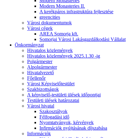
Modern Monasteries
Modern Monasteries II.
A kerékpáros infrastruktúra fejlesztése
greencities
Városi dokumentumok
Városi cégek
AREA Somorja kft.
Somorjai Városi Lakásgazdálkodási Vállalat
Önkormányzat
Hivatalos közlemények
Hivatalos közlemények 2025.1.30 -ig
Polgármester
Alpolgármester
Hivatalvezető
Főellenőr
Városi Képviselőtestület
Szakbizottságok
A képviselő-testületi ülések időpontjai
Testületi ülések határozatai
Városi hivatal
Szakosztályok
Félfogadási idő
Nyomtatványok, kérvények
Infirmációk nyújtásának díjszabása
Információk