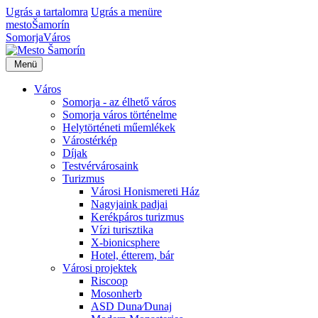
Ugrás a tartalomra
Ugrás a menüre
mesto
Šamorín
Somorja
Város
Menü
Város
Somorja - az élhető város
Somorja város történelme
Helytörténeti műemlékek
Várostérkép
Díjak
Testvérvárosaink
Turizmus
Városi Honismereti Ház
Nagyjaink padjai
Kerékpáros turizmus
Vízi turisztika
X-bionicsphere
Hotel, étterem, bár
Városi projektek
Riscoop
Mosonherb
ASD Duna⁄Dunaj