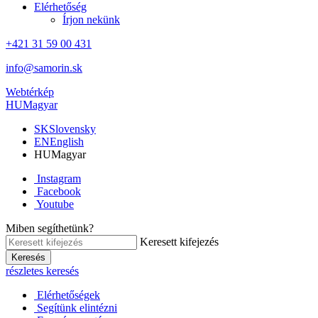
Elérhetőség
Írjon nekünk
+421 31 59 00 431
info@samorin.sk
Webtérkép
HU
Magyar
SK
Slovensky
EN
English
HU
Magyar
Instagram
Facebook
Youtube
Miben segíthetünk?
Keresett kifejezés
Keresés
részletes keresés
Elérhetőségek
Segítünk elintézni