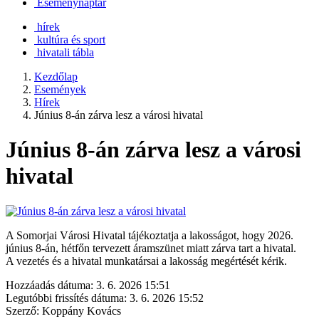
Eseménynaptár
hírek
kultúra és sport
hivatali tábla
Kezdőlap
Események
Hírek
Június 8-án zárva lesz a városi hivatal
Június 8-án zárva lesz a városi
hivatal
A Somorjai Városi Hivatal tájékoztatja a lakosságot, hogy 2026.
június 8-án, hétfőn tervezett áramszünet miatt zárva tart a hivatal.
A vezetés és a hivatal munkatársai a lakosság megértését kérik.
Hozzáadás dátuma:
3. 6. 2026 15:51
Legutóbbi frissítés dátuma:
3. 6. 2026 15:52
Szerző:
Koppány Kovács