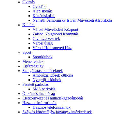
Oktatás
Óvodák
Alapiskolák
Középiskolák
Németh-Šamorínsky István Művészeti Alapiskola
Kultúra
Városi Művelődési Központ
Zalabai Zsigmond Könyvtár
Civil szervezetek
Városi újság
Városi Honismereti Ház
Sport
Sportklubok
Menetrendek
Egészségügy
Szolgáltatások időseknek
Ambrózia idősek otthona
Nyugdíjas klubok
Fizetett parkolás
SMS parkolás
Önkéntes tűzoltóság
Életkörnyezet és hulladékgazdálkodás
Hasznos információk
Hasznos telefonszámok
Száj- és körömfájás- járvány - intézkedések