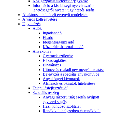
Közigazgatási illetékek árjegyzéke
Információ a kisebbségi nyelvhasználat
lehetőségéről hivatali ügyintézés során
Általánosan kötelező érvényű rendeletek
A város költségvetése
Ügyintézés
Adók
Ingatlanadó
Ebadó
Idegenforgalmi adó
Közterület-használati adó
Anyakönyv
Gyermek születése
Házasságkötés
Elhalálozás
Utónév és családi név megváltoztatása
Bejegyzés a speciális anyakönyvbe
Anyakönyvi kivonatok
Aláírások és okiratok hitelesítése
Településfejlesztési díj
Szociális részleg
Anyagi rászorultság esetén nyújtott
egyszeri segély
Házi gondozó szolgálat
Rendkívüli helyzetben és rendkívüli