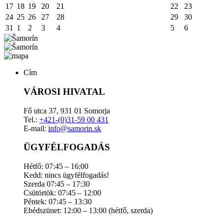
17
18
19
20
21
22
23
24
25
26
27
28
29
30
31
1
2
3
4
5
6
Cím
VÁROSI HIVATAL
Fő utca 37, 931 01 Somorja
Tel.:
+421-(0)31-59 00 431
E-mail:
info@samorin.sk
ÜGYFÉLFOGADÁS
Hétfő: 07:45 – 16:00
Kedd: nincs ügyfélfogadás!
Szerda 07:45 – 17:30
Csütörtök: 07:45 – 12:00
Péntek: 07:45 – 13:30
Ebédszünet: 12:00 – 13:00 (hétfő, szerda)