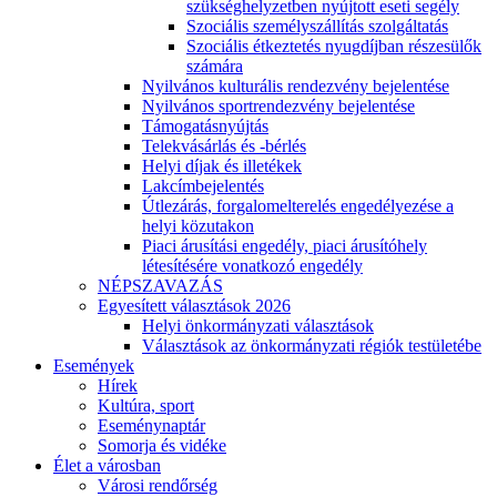
szükséghelyzetben nyújtott eseti segély
Szociális személyszállítás szolgáltatás
Szociális étkeztetés nyugdíjban részesülők
számára
Nyilvános kulturális rendezvény bejelentése
Nyilvános sportrendezvény bejelentése
Támogatásnyújtás
Telekvásárlás és -bérlés
Helyi díjak és illetékek
Lakcímbejelentés
Útlezárás, forgalomelterelés engedélyezése a
helyi közutakon
Piaci árusítási engedély, piaci árusítóhely
létesítésére vonatkozó engedély
NÉPSZAVAZÁS
Egyesített választások 2026
Helyi önkormányzati választások
Választások az önkormányzati régiók testületébe
Események
Hírek
Kultúra, sport
Eseménynaptár
Somorja és vidéke
Élet a városban
Városi rendőrség