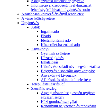
Közigazgatási illetékek árjegyzéke
Információ a kisebbségi nyelvhasználat
lehetőségéről hivatali ügyintézés során
Általánosan kötelező érvényű rendeletek
A város költségvetése
Ügyintézés
Adók
Ingatlanadó
Ebadó
Idegenforgalmi adó
Közterület-használati adó
Anyakönyv
Gyermek születése
Házasságkötés
Elhalálozás
Utónév és családi név megváltoztatása
Bejegyzés a speciális anyakönyvbe
Anyakönyvi kivonatok
Aláírások és okiratok hitelesítése
Településfejlesztési díj
Szociális részleg
Anyagi rászorultság esetén nyújtott
egyszeri segély
Házi gondozó szolgálat
Rendkívüli helyzetben és rendkívüli