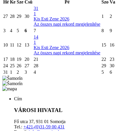
Hé
Ke
Sze
Csü
Pé
Szo
Va
31
1
27
28
29
30
1
2
Kis Esti Zene 2026
Az összes napi rekord megjelenítése
3
4
5
6
7
8
9
14
1
10
11
12
13
15
16
Kis Esti Zene 2026
Az összes napi rekord megjelenítése
17
18
19
20
21
22
23
24
25
26
27
28
29
30
31
1
2
3
4
5
6
Cím
VÁROSI HIVATAL
Fő utca 37, 931 01 Somorja
Tel.:
+421-(0)31-59 00 431