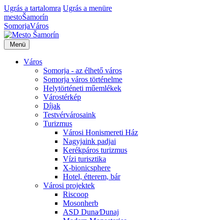
Ugrás a tartalomra
Ugrás a menüre
mesto
Šamorín
Somorja
Város
Menü
Város
Somorja - az élhető város
Somorja város történelme
Helytörténeti műemlékek
Várostérkép
Díjak
Testvérvárosaink
Turizmus
Városi Honismereti Ház
Nagyjaink padjai
Kerékpáros turizmus
Vízi turisztika
X-bionicsphere
Hotel, étterem, bár
Városi projektek
Riscoop
Mosonherb
ASD Duna⁄Dunaj