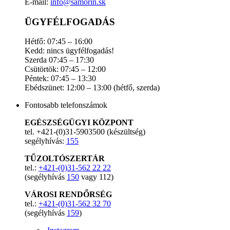
E-mail:
info@samorin.sk
ÜGYFÉLFOGADÁS
Hétfő: 07:45 – 16:00
Kedd: nincs ügyfélfogadás!
Szerda 07:45 – 17:30
Csütörtök: 07:45 – 12:00
Péntek: 07:45 – 13:30
Ebédszünet: 12:00 – 13:00 (hétfő, szerda)
Fontosabb telefonszámok
EGÉSZSÉGÜGYI KÖZPONT
tel. +421-(0)31-5903500 (készültség)
segélyhívás:
155
TŰZOLTÓSZERTÁR
tel.:
+421-(0)31-562 22 22
(segélyhívás
150
vagy 112)
VÁROSI RENDŐRSÉG
tel.:
+421-(0)31-562 32 70
(segélyhívás
159
)