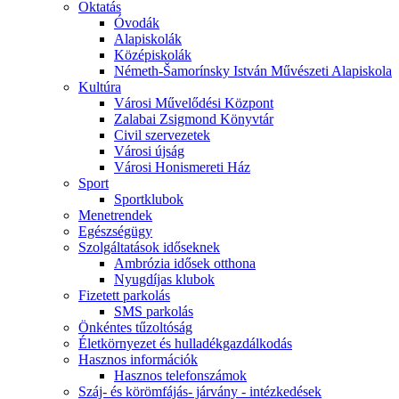
Oktatás
Óvodák
Alapiskolák
Középiskolák
Németh-Šamorínsky István Művészeti Alapiskola
Kultúra
Városi Művelődési Központ
Zalabai Zsigmond Könyvtár
Civil szervezetek
Városi újság
Városi Honismereti Ház
Sport
Sportklubok
Menetrendek
Egészségügy
Szolgáltatások időseknek
Ambrózia idősek otthona
Nyugdíjas klubok
Fizetett parkolás
SMS parkolás
Önkéntes tűzoltóság
Életkörnyezet és hulladékgazdálkodás
Hasznos információk
Hasznos telefonszámok
Száj- és körömfájás- járvány - intézkedések