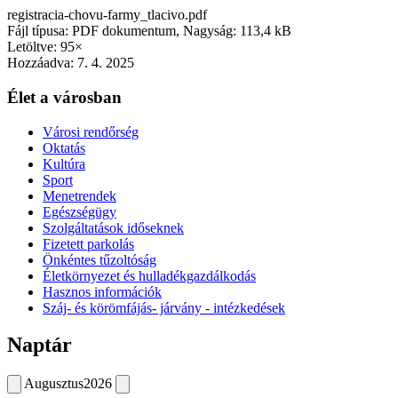
registracia-chovu-farmy_tlacivo.pdf
Fájl típusa: PDF dokumentum, Nagyság: 113,4 kB
Letöltve: 95×
Hozzáadva:
7. 4. 2025
Élet a városban
Városi rendőrség
Oktatás
Kultúra
Sport
Menetrendek
Egészségügy
Szolgáltatások időseknek
Fizetett parkolás
Önkéntes tűzoltóság
Életkörnyezet és hulladékgazdálkodás
Hasznos információk
Száj- és körömfájás- járvány - intézkedések
Naptár
Augusztus
2026