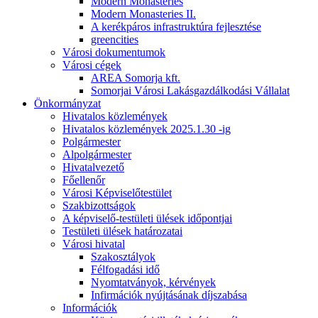
Modern Monasteries
Modern Monasteries II.
A kerékpáros infrastruktúra fejlesztése
greencities
Városi dokumentumok
Városi cégek
AREA Somorja kft.
Somorjai Városi Lakásgazdálkodási Vállalat
Önkormányzat
Hivatalos közlemények
Hivatalos közlemények 2025.1.30 -ig
Polgármester
Alpolgármester
Hivatalvezető
Főellenőr
Városi Képviselőtestület
Szakbizottságok
A képviselő-testületi ülések időpontjai
Testületi ülések határozatai
Városi hivatal
Szakosztályok
Félfogadási idő
Nyomtatványok, kérvények
Infirmációk nyújtásának díjszabása
Információk