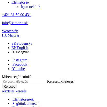
Elérhetőség
Írjon nekünk
+421 31 59 00 431
info@samorin.sk
Webtérkép
HU
Magyar
SK
Slovensky
EN
English
HU
Magyar
Instagram
Facebook
Youtube
Miben segíthetünk?
Keresett kifejezés
Keresés
részletes keresés
Elérhetőségek
Segítünk elintézni