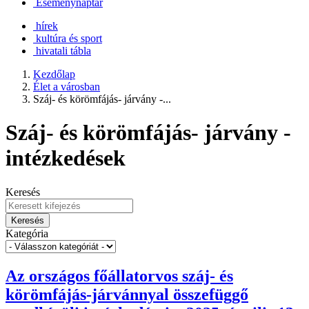
Eseménynaptár
hírek
kultúra és sport
hivatali tábla
Kezdőlap
Élet a városban
Száj- és körömfájás- járvány -...
Száj- és körömfájás- járvány -
intézkedések
Keresés
Keresés
Kategória
Az országos főállatorvos száj- és
körömfájás-járvánnyal összefüggő